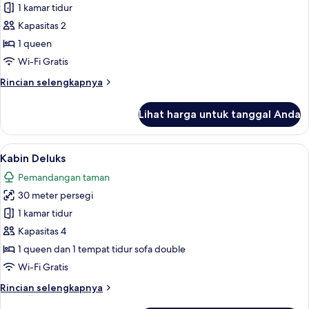
Kamar
1 kamar tidur
Galeri
Kapasitas 2
1 queen
Wi-Fi Gratis
Rincian
Rincian selengkapnya
lebih
lanjut
Lihat harga untuk tanggal Anda
untuk
Kamar
Galeri
Lihat
Kabin Deluks | Seprai premium, miniba
6
Kabin Deluks
semua
Pemandangan taman
foto
30 meter persegi
untuk
Kabin
1 kamar tidur
Deluks
Kapasitas 4
1 queen dan 1 tempat tidur sofa double
Wi-Fi Gratis
Rincian
Rincian selengkapnya
lebih