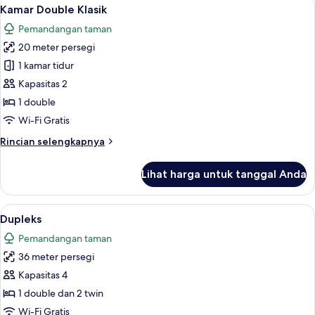
Lihat
5
Standar
Kamar Double Klasik
semua
Pemandangan taman
foto
20 meter persegi
untuk
Kamar
1 kamar tidur
Double
Kapasitas 2
Klasik
1 double
Wi-Fi Gratis
Rincian
Rincian selengkapnya
lebih
lanjut
Lihat harga untuk tanggal Anda
untuk
Kamar
Double
Lihat
Dupleks | Seprai premium, minibar, br
5
Klasik
Dupleks
semua
Pemandangan taman
foto
36 meter persegi
untuk
Dupleks
Kapasitas 4
1 double dan 2 twin
Wi-Fi Gratis