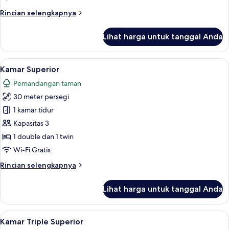
Rincian
Rincian selengkapnya
lebih
lanjut
Lihat harga untuk tanggal Anda
untuk
Dupleks
Lihat
Kamar Superior | Seprai premium, mini
5
Kamar Superior
semua
Pemandangan taman
foto
30 meter persegi
untuk
Kamar
1 kamar tidur
Superior
Kapasitas 3
1 double dan 1 twin
Wi-Fi Gratis
Rincian
Rincian selengkapnya
lebih
lanjut
Lihat harga untuk tanggal Anda
untuk
Kamar
Superior
Lihat
Kamar Triple Superior | Seprai premium
5
Kamar Triple Superior
semua