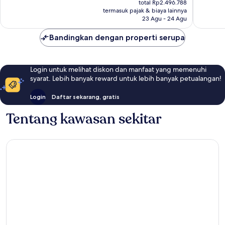
Baik,
total Rp2.496.788
ulasan
Rp2.161.666
termasuk pajak & biaya lainnya
237
23 Agu - 24 Agu
ulasan
Bandingkan dengan properti serupa
Login untuk melihat diskon dan manfaat yang memenuhi
syarat. Lebih banyak reward untuk lebih banyak petualangan!
Login
Daftar sekarang, gratis
Tentang kawasan sekitar