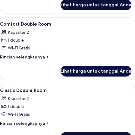
lanjut
Lihat harga untuk tanggal Anda
untuk
Kabin
Deluks
Lihat
Seprai premium, minibar, brankas, dan
1
Comfort Double Room
semua
Kapasitas 2
foto
1 double
untuk
Comfort
Wi-Fi Gratis
Double
Rincian
Rincian selengkapnya
Room
lebih
lanjut
Lihat harga untuk tanggal Anda
untuk
Comfort
Double
Lihat
Kamar mandi | Pancuran hujan dan p
1
Room
Classic Double Room
semua
Kapasitas 2
foto
1 double
untuk
Classic
Wi-Fi Gratis
Double
Rincian
Rincian selengkapnya
Room
lebih
lanjut