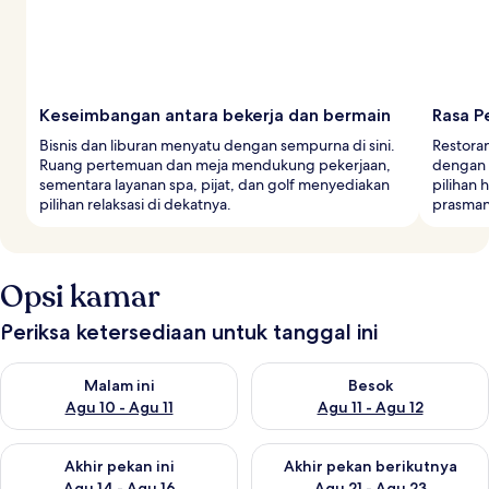
Keseimbangan antara bekerja dan bermain
Rasa P
Bisnis dan liburan menyatu dengan sempurna di sini.
Restoran
Ruang pertemuan dan meja mendukung pekerjaan,
dengan 
sementara layanan spa, pijat, dan golf menyediakan
pilihan
pilihan relaksasi di dekatnya.
prasman
Opsi kamar
Periksa ketersediaan untuk tanggal ini
Periksa ketersediaan untuk malam ini Agu 10 - Agu 11
Periksa ketersediaan untuk be
Malam ini
Besok
Agu 10 - Agu 11
Agu 11 - Agu 12
Periksa ketersediaan untuk akhir pekan ini Agu 14 - Agu 16
Periksa ketersediaan untuk ak
Akhir pekan ini
Akhir pekan berikutnya
Agu 14 - Agu 16
Agu 21 - Agu 23