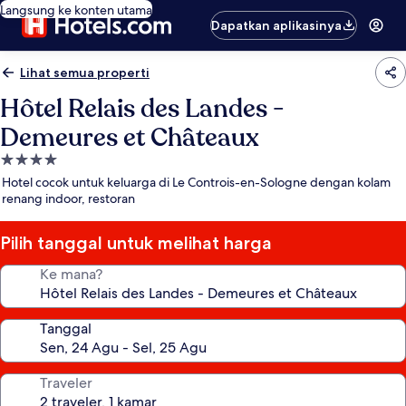
Langsung ke konten utama
Dapatkan aplikasinya
Lihat semua properti
Hôtel Relais des Landes -
Demeures et Châteaux
Properti
bintang
Hotel cocok untuk keluarga di Le Controis-en-Sologne dengan kolam
4.0
renang indoor, restoran
Pilih tanggal untuk melihat harga
Ke mana?
Tanggal
Traveler