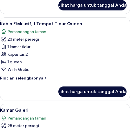
Orang,
lanjut
Lihat harga untuk tanggal Anda
untuk
1
Kamar
Tempat
Double
Lihat
Kabin Eksklusif, 1 Tempat Tidur Queen 
Tidur
12
Bisnis
Kabin Eksklusif, 1 Tempat Tidur Queen
semua
Queen
untuk
Pemandangan taman
1
foto
Orang,
23 meter persegi
untuk
1
Kabin
1 kamar tidur
Tempat
Eksklusif,
Tidur
Kapasitas 2
Queen
1
1 queen
Tempat
Wi-Fi Gratis
Tidur
Rincian
Rincian selengkapnya
Queen
lebih
lanjut
Lihat harga untuk tanggal Anda
untuk
Kabin
Eksklusif,
Lihat
Seprai premium, minibar, brankas, dan
3
1
Kamar Galeri
semua
Tempat
Pemandangan taman
Tidur
foto
Queen
25 meter persegi
untuk