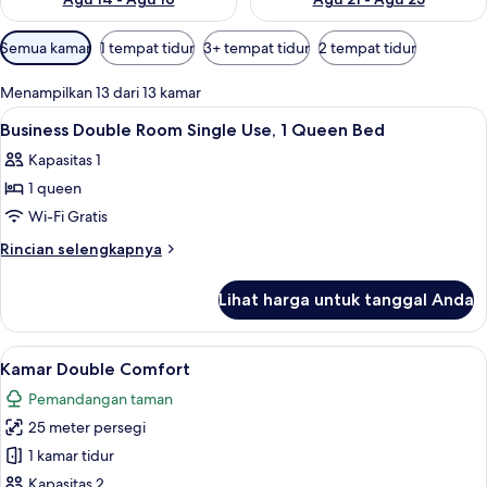
Filter
Semua kamar
1 tempat tidur
3+ tempat tidur
2 tempat tidur
tersedia
untuk
Menampilkan 13 dari 13 kamar
kamar
Lihat
Seprai premium, minibar, brankas, dan
4
Business Double Room Single Use, 1 Queen Bed
semua
Kapasitas 1
foto
1 queen
untuk
Business
Wi-Fi Gratis
Double
Rincian
Rincian selengkapnya
Room
lebih
lanjut
Single
Lihat harga untuk tanggal Anda
untuk
Use,
Business
1
Double
Lihat
Kamar Double Comfort | Seprai premiu
5
Queen
Room
Kamar Double Comfort
semua
Single
Bed
Pemandangan taman
Use,
foto
1
25 meter persegi
untuk
Queen
Kamar
1 kamar tidur
Bed
Double
Kapasitas 2