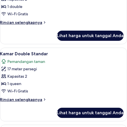
Comfort
1 double
Wi-Fi Gratis
Rincian
Rincian selengkapnya
lebih
lanjut
Lihat harga untuk tanggal Anda
untuk
Kamar
Double
Lihat
Kamar Double Standar | Seprai premiu
5
Comfort
Kamar Double Standar
semua
Pemandangan taman
foto
17 meter persegi
untuk
Kamar
Kapasitas 2
Double
1 queen
Standar
Wi-Fi Gratis
Rincian
Rincian selengkapnya
lebih
lanjut
Lihat harga untuk tanggal Anda
untuk
Kamar
Double
Kamar Double Klasik | Seprai premium,