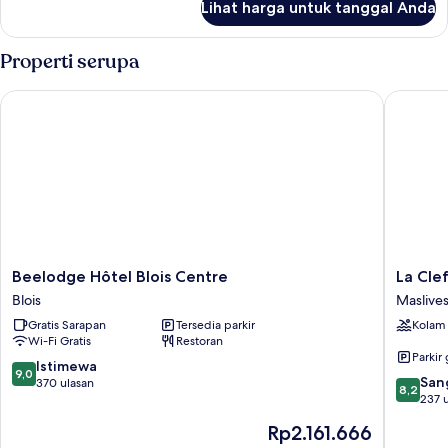
Lihat harga untuk tanggal Anda
untuk
Classic
Double
Properti serupa
Room
Beelodge Hôtel Blois Centre
La Clef 
Beelodge
La
Beelodge Hôtel Blois Centre
La Cle
Hôtel
Clef
Blois
Maslive
Blois
des
Gratis Sarapan
Tersedia parkir
Kolam
Centre
Chateau
Wi-Fi Gratis
Restoran
Blois
Maslives
Parkir 
9.0
Istimewa
9,0
8.2
San
dari
370 ulasan
8,2
dari
237 
10,
10,
Istimewa,
Harga
Rp2.161.666
Sangat
370
sekarang