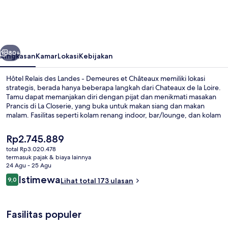
des
Landes
-
belumnya
Berikutnya
Demeures
80+
Ringkasan
Kamar
Lokasi
Kebijakan
et
Hôtel Relais des Landes - Demeures et Châteaux memiliki lokasi
Châteaux
strategis, berada hanya beberapa langkah dari Chateaux de la Loire.
Tamu dapat memanjakan diri dengan pijat dan menikmati masakan
Prancis di La Closerie, yang buka untuk makan siang dan makan
malam. Fasilitas seperti kolam renang indoor, bar/lounge, dan kolam
renang outdoor musiman adalah keunggulan lain yang bisa Anda
nikmati.
Harga
Rp2.745.889
saat
total Rp3.020.478
ini
termasuk pajak & biaya lainnya
Seprai premium, minibar, brankas, dan
Rp2.745.889
24 Agu - 25 Agu
Ulasan
Istimewa
9,0
Lihat total 173 ulasan
9,0 dari 10
Fasilitas populer