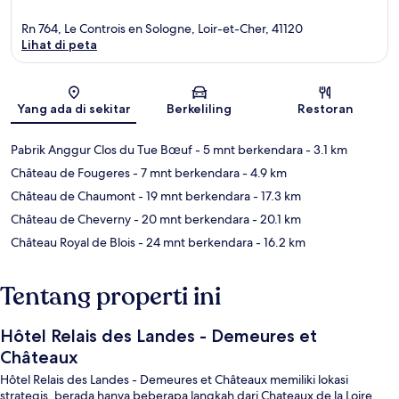
Rn 764, Le Controis en Sologne, Loir-et-Cher, 41120
Lihat di peta
Peta
Yang ada di sekitar
Berkeliling
Restoran
Pabrik Anggur Clos du Tue Bœuf
- 5 mnt berkendara
- 3.1 km
Château de Fougeres
- 7 mnt berkendara
- 4.9 km
Château de Chaumont
- 19 mnt berkendara
- 17.3 km
Château de Cheverny
- 20 mnt berkendara
- 20.1 km
Château Royal de Blois
- 24 mnt berkendara
- 16.2 km
Tentang properti ini
Hôtel Relais des Landes - Demeures et
Châteaux
Hôtel Relais des Landes - Demeures et Châteaux memiliki lokasi
strategis, berada hanya beberapa langkah dari Chateaux de la Loire.