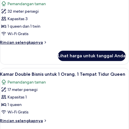
Pemandangan taman
foto
32 meter persegi
untuk
Kamar
Kapasitas 3
Triple
1 queen dan 1 twin
Superior
Wi-Fi Gratis
Rincian
Rincian selengkapnya
lebih
lanjut
Lihat harga untuk tanggal Anda
untuk
Kamar
Triple
Lihat
Kamar Double Bisnis untuk 1 Orang, 1 
5
Superior
Kamar Double Bisnis untuk 1 Orang, 1 Tempat Tidur Queen
semua
Pemandangan taman
foto
17 meter persegi
untuk
Kamar
Kapasitas 1
Double
1 queen
Bisnis
Wi-Fi Gratis
untuk
Rincian
Rincian selengkapnya
1
lebih