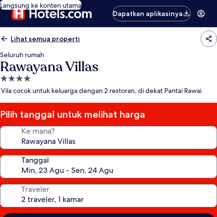
Langsung ke konten utama
Dapatkan aplikasinya
Lihat semua properti
Seluruh rumah
Rawayana Villas
Properti
bintang
Vila cocok untuk keluarga dengan 2 restoran, di dekat Pantai Rawai
4.0
Pilih tanggal untuk melihat harga
Ke mana?
Tanggal
Traveler