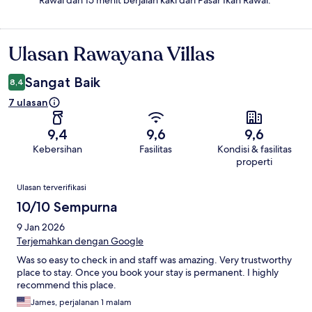
Rawai dan 15 menit berjalan kaki dari Pasar Ikan Rawai.
Ulasan Rawayana Villas
Ulasan
Sangat Baik
8,4
7 ulasan
9,4
9,6
9,6
Kebersihan
Fasilitas
Kondisi & fasilitas
properti
Ulasan
Ulasan terverifikasi
10/10 Sempurna
9 Jan 2026
Terjemahkan dengan Google
Was so easy to check in and staff was amazing. Very trustworthy
place to stay. Once you book your stay is permanent. I highly
recommend this place.
James, perjalanan 1 malam