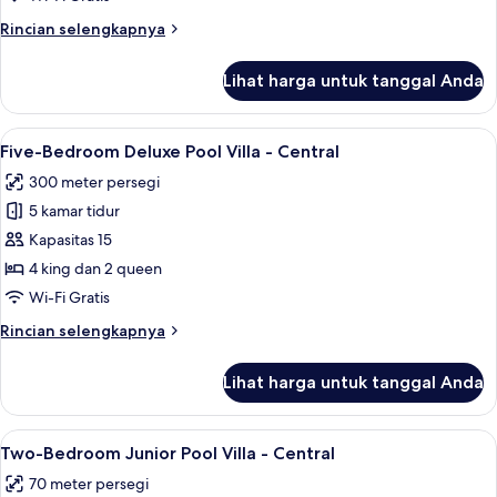
Pool
Rincian
Rincian selengkapnya
Villa
lebih
-
lanjut
Lihat harga untuk tanggal Anda
untuk
Central
Four-
Bedroom
Lihat
Five-Bedroom Deluxe Pool Villa - Cent
14
Deluxe
Five-Bedroom Deluxe Pool Villa - Central
semua
Pool
300 meter persegi
Villa
foto
-
5 kamar tidur
untuk
Central
Five-
Kapasitas 15
Bedroom
4 king dan 2 queen
Deluxe
Wi-Fi Gratis
Pool
Rincian
Rincian selengkapnya
Villa
lebih
-
lanjut
Lihat harga untuk tanggal Anda
untuk
Central
Five-
Bedroom
Lihat
Two-Bedroom Junior Pool Villa - Centra
13
Deluxe
Two-Bedroom Junior Pool Villa - Central
semua
Pool
70 meter persegi
Villa
foto