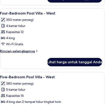
Three-
Bedroom
Lihat
Four-Bedroom Pool Villa - West | Kol
20
Pool
Four-Bedroom Pool Villa - West
semua
Villa
350 meter persegi
-
foto
West
4 kamar tidur
untuk
Four-
Kapasitas 12
Bedroom
4 king
Pool
Wi-Fi Gratis
Villa
Rincian
Rincian selengkapnya
-
lebih
West
lanjut
Lihat harga untuk tanggal Anda
untuk
Four-
Bedroom
Lihat
Five-Bedroom Pool Villa - West | Kola
29
Pool
Five-Bedroom Pool Villa - West
semua
Villa
380 meter persegi
-
foto
West
5 kamar tidur
untuk
Five-
Kapasitas 16
Bedroom
4 king dan 2 tempat tidur tingkat twin