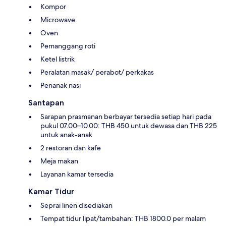
Kompor
Microwave
Oven
Pemanggang roti
Ketel listrik
Peralatan masak/ perabot/ perkakas
Penanak nasi
Santapan
Sarapan prasmanan berbayar tersedia setiap hari pada
pukul 07.00–10.00: THB 450 untuk dewasa dan THB 225
untuk anak-anak
2 restoran dan kafe
Meja makan
Layanan kamar tersedia
Kamar Tidur
Seprai linen disediakan
Tempat tidur lipat/tambahan: THB 1800.0 per malam