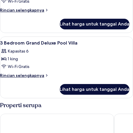
3
Wi-Fi Gratis
Bedroom
Rincian
Rincian selengkapnya
Deluxe
lebih
lanjut
Pool
Lihat harga untuk tanggal Anda
untuk
Villa
3
Bedroom
Lihat
Brankas, tirai kedap cahaya, setrika/me
12
Deluxe
3 Bedroom Grand Deluxe Pool Villa
semua
Pool
Kapasitas 6
Villa
foto
1 king
untuk
3
Wi-Fi Gratis
Bedroom
Rincian
Rincian selengkapnya
Grand
lebih
lanjut
Deluxe
Lihat harga untuk tanggal Anda
untuk
Pool
3
Villa
Bedroom
Properti serupa
Grand
Deluxe
Thames Tara Private Pool Villa Rawai Phuket
Chalong 
Pool
Villa