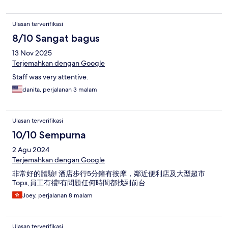
Ulasan terverifikasi
8/10 Sangat bagus
13 Nov 2025
Terjemahkan dengan Google
Staff was very attentive.
danita, perjalanan 3 malam
Ulasan terverifikasi
10/10 Sempurna
2 Agu 2024
Terjemahkan dengan Google
非常好的體驗! 酒店步行5分鐘有按摩，鄰近便利店及大型超市
Tops,員工有禮!有問題任何時間都找到前台
Joey, perjalanan 8 malam
Ulasan terverifikasi