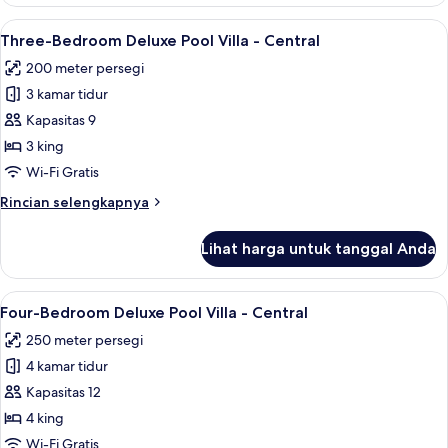
Three-
Central
Bedroom
Lihat
Three-Bedroom Deluxe Pool Villa - Cen
13
Grand
Three-Bedroom Deluxe Pool Villa - Central
semua
Deluxe
200 meter persegi
Pool
foto
Villa
3 kamar tidur
untuk
-
Three-
Kapasitas 9
Central
Bedroom
3 king
Deluxe
Wi-Fi Gratis
Pool
Rincian
Rincian selengkapnya
Villa
lebih
-
lanjut
Lihat harga untuk tanggal Anda
untuk
Central
Three-
Bedroom
Lihat
Four-Bedroom Deluxe Pool Villa - Cent
14
Deluxe
Four-Bedroom Deluxe Pool Villa - Central
semua
Pool
250 meter persegi
Villa
foto
-
4 kamar tidur
untuk
Central
Four-
Kapasitas 12
Bedroom
4 king
Deluxe
Wi-Fi Gratis