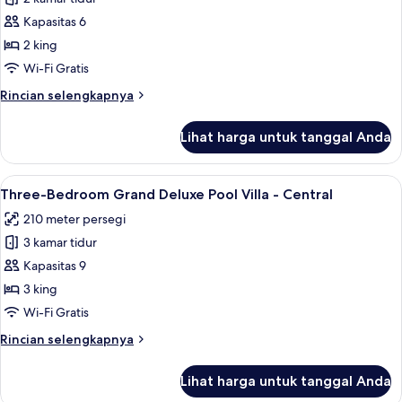
untuk
Two-
Kapasitas 6
Bedroom
2 king
Deluxe
Wi-Fi Gratis
Pool
Rincian
Rincian selengkapnya
Villa
lebih
-
lanjut
Lihat harga untuk tanggal Anda
untuk
Central
Two-
Bedroom
Lihat
Three-Bedroom Grand Deluxe Pool Vill
12
Deluxe
Three-Bedroom Grand Deluxe Pool Villa - Central
semua
Pool
210 meter persegi
Villa
foto
-
3 kamar tidur
untuk
Central
Three-
Kapasitas 9
Bedroom
3 king
Grand
Wi-Fi Gratis
Deluxe
Rincian
Rincian selengkapnya
Pool
lebih
Villa
lanjut
Lihat harga untuk tanggal Anda
untuk
-