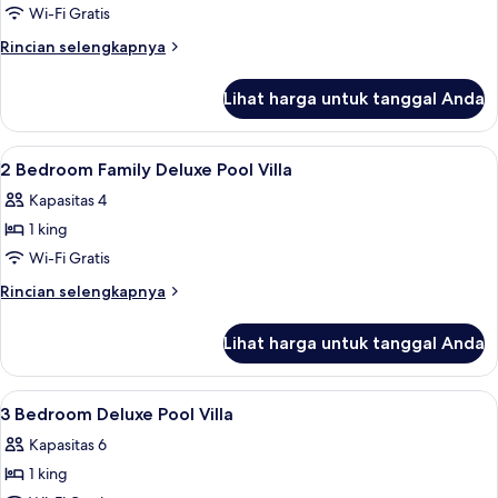
Pool
Wi-Fi Gratis
Villa
Rincian
Rincian selengkapnya
-
lebih
West
lanjut
Lihat harga untuk tanggal Anda
untuk
Five-
Bedroom
Lihat
Brankas, tirai kedap cahaya, setrika/me
9
Pool
2 Bedroom Family Deluxe Pool Villa
semua
Villa
Kapasitas 4
-
foto
West
1 king
untuk
2
Wi-Fi Gratis
Bedroom
Rincian
Rincian selengkapnya
Family
lebih
lanjut
Deluxe
Lihat harga untuk tanggal Anda
untuk
Pool
2
Villa
Bedroom
Lihat
Brankas, tirai kedap cahaya, setrika/me
11
Family
3 Bedroom Deluxe Pool Villa
semua
Deluxe
Kapasitas 6
Pool
foto
Villa
1 king
untuk