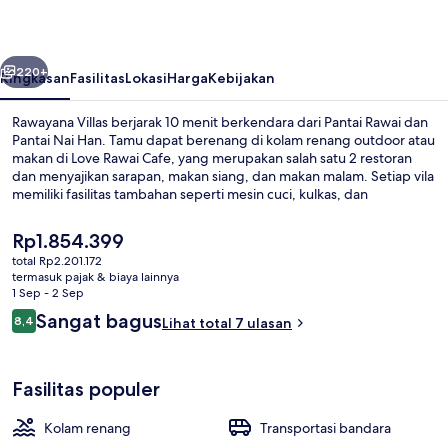
belumnya
Berikutnya
220+
Ringkasan
Fasilitas
Lokasi
Harga
Kebijakan
Rawayana Villas berjarak 10 menit berkendara dari Pantai Rawai dan
Pantai Nai Han. Tamu dapat berenang di kolam renang outdoor atau
makan di Love Rawai Cafe, yang merupakan salah satu 2 restoran
dan menyajikan sarapan, makan siang, dan makan malam. Setiap vila
memiliki fasilitas tambahan seperti mesin cuci, kulkas, dan
microwave.
Harga
Rp1.854.399
saat
total Rp2.201.172
ini
termasuk pajak & biaya lainnya
Two-Bedroom Deluxe Pool Villa - Cent
Rp1.854.399
1 Sep - 2 Sep
Ulasan
Sangat bagus
8,4
Lihat total 7 ulasan
8,4 dari 10
Fasilitas populer
Kolam renang
Transportasi bandara