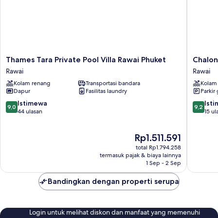
Thames
Chalong
Thames Tara Private Pool Villa Rawai Phuket
Chalon
Tara
Marina
Rawai
Rawai
Private
Bay
Kolam renang
Transportasi bandara
Kolam
Pool
View
Dapur
Fasilitas laundry
Parkir 
Villa
Phuket
Rawai
Rawai
9.0
9.2
Istimewa
Ist
9,0
9,2
Phuket
dari
dari
44 ulasan
15 ul
Rawai
10,
10,
Istimewa,
Istimew
Harga
Rp1.511.591
44
15
sekarang
ulasan
ulasan
total Rp1.794.258
Rp1.511.591
termasuk pajak & biaya lainnya
1 Sep - 2 Sep
Bandingkan dengan properti serupa
Login untuk melihat diskon dan manfaat yang memenuhi