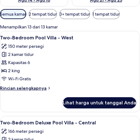
Agu 14 - Agu 16
Agu 21 - Agu 23
Filter
Semua kamar
2 tempat tidur
3+ tempat tidur
1 tempat tidur
tersedia
untuk
Menampilkan 13 dari 13 kamar
kamar
Lihat
Two-Bedroom Pool Villa - West | Pem
17
Two-Bedroom Pool Villa - West
semua
150 meter persegi
foto
2 kamar tidur
untuk
Two-
Kapasitas 6
Bedroom
2 king
Pool
Wi-Fi Gratis
Villa
Rincian
Rincian selengkapnya
-
lebih
West
lanjut
Lihat harga untuk tanggal Anda
untuk
Two-
Bedroom
Lihat
Two-Bedroom Deluxe Pool Villa - Cent
11
Pool
Two-Bedroom Deluxe Pool Villa - Central
semua
Villa
166 meter persegi
-
foto
West
2 kamar tidur