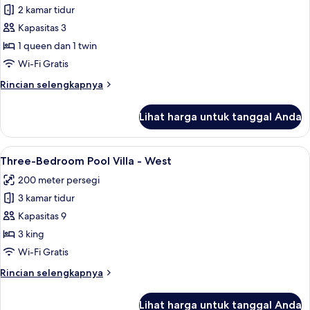
-
2 kamar tidur
untuk
Central
Two-
Kapasitas 3
Bedroom
1 queen dan 1 twin
Junior
Wi-Fi Gratis
Pool
Rincian
Rincian selengkapnya
Villa
lebih
-
lanjut
Lihat harga untuk tanggal Anda
untuk
Central
Two-
Bedroom
Lihat
Three-Bedroom Pool Villa - West | Ko
24
Junior
Three-Bedroom Pool Villa - West
semua
Pool
200 meter persegi
Villa
foto
-
3 kamar tidur
untuk
Central
Three-
Kapasitas 9
Bedroom
3 king
Pool
Wi-Fi Gratis
Villa
Rincian
Rincian selengkapnya
-
lebih
West
lanjut
Lihat harga untuk tanggal Anda
untuk