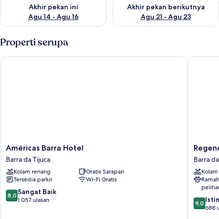
Periksa ketersediaan untuk akhir pekan ini Agu 14 - Agu 16
Periksa ketersediaan untuk ak
Akhir pekan ini
Akhir pekan berikutnya
Agu 14 - Agu 16
Agu 21 - Agu 23
Properti serupa
Américas Barra Hotel
Regency 
Américas
Regenc
Américas Barra Hotel
Regenc
Barra
Barra
Barra da Tijuca
Barra da
Hotel
Hotel
Kolam renang
Gratis Sarapan
Kolam
Barra
Barra
Tersedia parkir
Wi-Fi Gratis
Ramah
da
da
peliha
Tijuca
Tijuca
8.0
Sangat Baik
8,0
9.0
Ist
dari
1.057 ulasan
9,0
dari
688 
10,
10,
Sangat