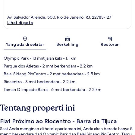
Av. Salvador Allende, 500, Rio de Janeiro, RJ, 22783-127
Lihat di peta
Peta
Yang ada di sekitar
Berkeliling
Restoran
Olympic Park
- 13 mnt jalan kaki
- 1.1 km
Parque dos Atletas
- 2 mnt berkendara
- 2.2 km
Balai Sidang RioCentro
- 2 mnt berkendara
- 2.5 km
Riocentro
- 3 mnt berkendara
- 2.2 km
Taman Olimpiade Barra
- 6 mnt berkendara
- 2.2 km
Tentang properti ini
Flat Próximo ao Riocentro - Barra da Tijuca
Saat Anda menginap di hotel apartemen ini, Anda akan berada hanya 5
menit berkendara dari Olympic Park dan Balai Sidang RioCentro. Tamu