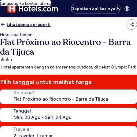
Langsung ke konten utama
Dapatkan aplikasinya
Lihat semua properti
Hotel apartemen
Flat Próximo ao Riocentro - Barra
da Tijuca
Properti
bintang
Hotel apartemen dengan kolam renang outdoor, di dekat Olympic Park
2.5
Pilih tanggal untuk melihat harga
Ke mana?
Tanggal
Traveler