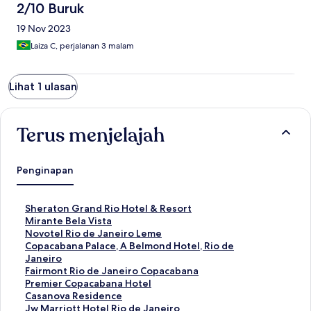
2/10 Buruk
19 Nov 2023
Laiza C, perjalanan 3 malam
Lihat 1 ulasan
Terus menjelajah
Penginapan
T
Sheraton Grand Rio Hotel & Resort
a
T
Mirante Bela Vista
u
a
T
Novotel Rio de Janeiro Leme
t
u
a
T
Copacabana Palace, A Belmond Hotel, Rio de
a
t
u
a
Janeiro
n
a
t
u
T
Fairmont Rio de Janeiro Copacabana
S
n
a
t
a
T
Premier Copacabana Hotel
t
S
n
a
u
a
T
Casanova Residence
a
t
S
n
t
u
a
T
Jw Marriott Hotel Rio de Janeiro