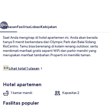
ao
Riocentro
-
belumnya
Berikutnya
Barra
11+
Ringkasan
Fasilitas
Lokasi
Kebijakan
da
Saat Anda menginap di hotel apartemen ini, Anda akan berada
Tijuca
hanya 5 menit berkendara dari Olympic Park dan Balai Sidang
RioCentro. Tamu bisa berenang di kolam renang outdoor, serta
menikmati manfaat gratis seperti WiFi dan parkir mandiri yang
merupakan manfaat tambahan.Properti ini memiliki taman.
Ulasan
2,0
Lihat total 1 ulasan
2,0 dari 10
Studio Suite Superior | Wi-Fi gratis
Hotel apartemen
1 kamar mandi
Kapasitas 2
Fasilitas populer