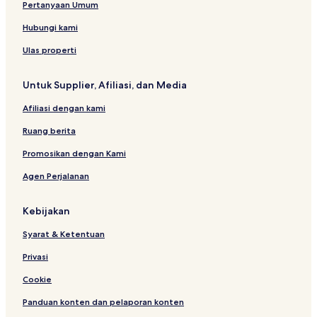
Pertanyaan Umum
n
d
2
e
i
a
a
e
i
0
J
r
b
C
Hubungi kami
i
d
1
a
o
a
o
r
a
n
n
p
Ulas properti
o
d
e
a
a
e
i
c
Untuk Supplier, Afiliasi, dan Media
s
r
a
o
b
Afiliasi dengan kami
a
n
Ruang berita
a
Promosikan dengan Kami
Agen Perjalanan
Kebijakan
Syarat & Ketentuan
Privasi
Cookie
Panduan konten dan pelaporan konten