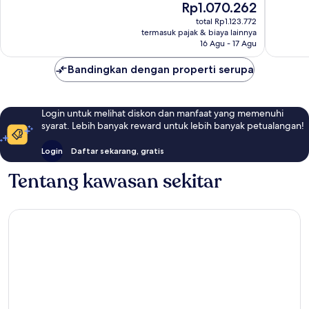
Harga
Rp1.070.262
Istimew
Baik,
sekarang
688
total Rp1.123.772
1.057
Rp1.070.262
termasuk pajak & biaya lainnya
ulasan
ulasan
16 Agu - 17 Agu
Bandingkan dengan properti serupa
Login untuk melihat diskon dan manfaat yang memenuhi
syarat. Lebih banyak reward untuk lebih banyak petualangan!
Login
Daftar sekarang, gratis
Tentang kawasan sekitar