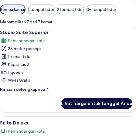
Filter
Semua kamar
1 tempat tidur
2 tempat tidur
3+ tempat tidur
tersedia
untuk
Menampilkan 7 dari 7 kamar
kamar
Lihat
Meja kerja, kedap suara, setrika/meja s
5
Studio Suite Superior
semua
Pemandangan kota
foto
28 meter persegi
untuk
Studio
1 kamar tidur
Suite
Kapasitas 2
Superior
1 queen
Wi-Fi Gratis
Rincian
Rincian selengkapnya
lebih
lanjut
Lihat harga untuk tanggal Anda
untuk
Studio
Suite
Lihat
Meja kerja, kedap suara, setrika/meja s
8
Superior
Suite Deluks
semua
Pemandangan kota
foto