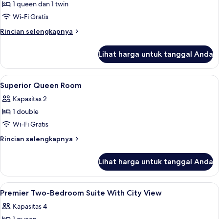
1 queen dan 1 twin
untuk
Signature
Wi-Fi Gratis
Suite
Rincian
Rincian selengkapnya
lebih
lanjut
Lihat harga untuk tanggal Anda
untuk
Signature
Suite
Lihat
Meja kerja, kedap suara, setrika/meja s
5
Superior Queen Room
semua
Kapasitas 2
foto
1 double
untuk
Superior
Wi-Fi Gratis
Queen
Rincian
Rincian selengkapnya
Room
lebih
lanjut
Lihat harga untuk tanggal Anda
untuk
Superior
Queen
Lihat
Meja kerja, kedap suara, setrika/meja s
10
Room
Premier Two-Bedroom Suite With City View
semua
Kapasitas 4
foto