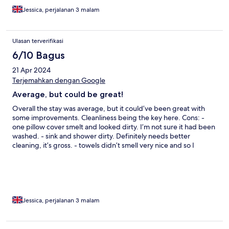
up front about check in process. Nothing received until 23:00
the night I arrived, which was just before I was due to land. Pros:
Jessica, perjalanan 3 malam
- great location - great view from the room - lovely pool (limited
to 8pm) - great gym with Towers view - comfortable bed - good
apartment, which could be great with the cons fixed.
Ulasan terverifikasi
6/10 Bagus
21 Apr 2024
Terjemahkan dengan Google
Average, but could be great!
Overall the stay was average, but it could’ve been great with
some improvements. Cleanliness being the key here. Cons: -
one pillow cover smelt and looked dirty. I’m not sure it had been
washed. - sink and shower dirty. Definitely needs better
cleaning, it’s gross. - towels didn’t smell very nice and so I
bought my own from one of the many shopping malls. - no
hairdryer and it said there was. - no iron and again it said there
was. - no water in room (would’ve been a nice touch). -
lampshade missing from bedside lamp. - lack of communication
up front about check in process. Nothing received until 23:00
the night I arrived, which was just before I was due to land. Pros:
Jessica, perjalanan 3 malam
- great location - great view from the room - lovely pool (limited
to 8pm) - great gym with Towers view - comfortable bed - good
apartment, which could be great with the cons fixed.