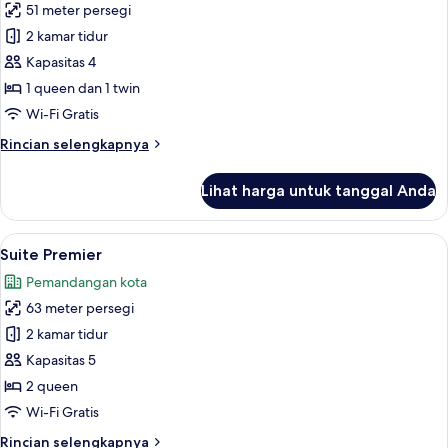
51 meter persegi
untuk
Suite
2 kamar tidur
Deluks
Kapasitas 4
1 queen dan 1 twin
Wi-Fi Gratis
Rincian
Rincian selengkapnya
lebih
lanjut
Lihat harga untuk tanggal Anda
untuk
Suite
Deluks
Lihat
Suite Premier | Meja kerja, kedap suara
15
Suite Premier
semua
Pemandangan kota
foto
63 meter persegi
untuk
Suite
2 kamar tidur
Premier
Kapasitas 5
2 queen
Wi-Fi Gratis
Rincian
Rincian selengkapnya