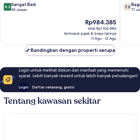
Bukit
Bintang
8.2
7.2
Sangat Baik
Bag
8,2
7,2
Bintang
dari
dari
45 ulasan
77 ul
10,
10,
Sangat
Harga
Bagus,
Rp984.385
Baik,
sekarang
77
total Rp1.106.886
45
Rp984.385
ulasan
termasuk pajak & biaya lainnya
ulasan
11 Agu - 12 Agu
Bandingkan dengan properti serupa
Login untuk melihat diskon dan manfaat yang memenuhi
syarat. Lebih banyak reward untuk lebih banyak petualangan!
Login
Daftar sekarang, gratis
Tentang kawasan sekitar