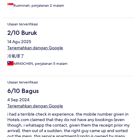
Rusminah, perjalanan 2 malam
Ulasan terverifikasi
2/10 Buruk
14 Agu 2025
Terjemahkan dengan Google
冷氣壞了
MINGCHEN, perjalanan 5 malam
Ulasan terverifikasi
6/10 Bagus
4 Sep 2024
Terjemahkan dengan Google
i had a terrible check in experience. the mobile number given in
Hotels.com claimed that they do not have any bookings (even
though, i whatsapp the contact, given them the receipt prior my
arrival). then out of a sudden, the right guy came up and sorted
out the mess. this service apartment/condo is owned by many,