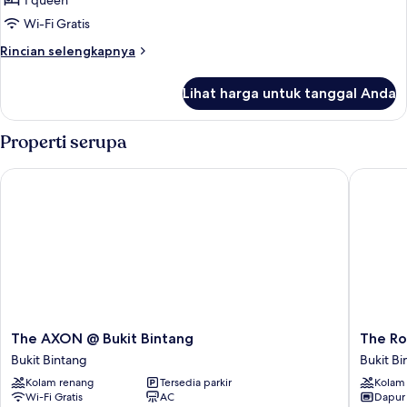
1 queen
untuk
Premier
Wi-Fi Gratis
Two-
Rincian
Rincian selengkapnya
Bedroom
lebih
lanjut
Suite
Lihat harga untuk tanggal Anda
untuk
With
Premier
City
Two-
Properti serupa
View
Bedroom
Suite
The AXON @ Bukit Bintang
The Robe
With
City
View
The
The
The AXON @ Bukit Bintang
The Ro
AXON
Roberts
Bukit Bintang
Bukit Bi
@
Kuala
Kolam renang
Tersedia parkir
Kolam
Bukit
Lumpur
Wi-Fi Gratis
AC
Dapur
Bintang
Bukit