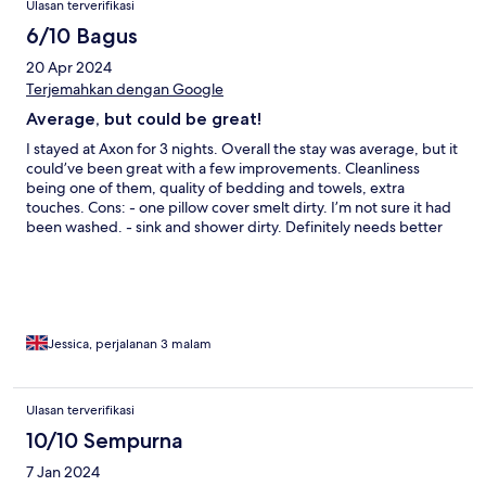
Ulasan terverifikasi
6/10 Bagus
20 Apr 2024
Terjemahkan dengan Google
Average, but could be great!
I stayed at Axon for 3 nights. Overall the stay was average, but it
could’ve been great with a few improvements. Cleanliness
being one of them, quality of bedding and towels, extra
touches. Cons: - one pillow cover smelt dirty. I’m not sure it had
been washed. - sink and shower dirty. Definitely needs better
cleaning, it’s gross. - towels didn’t smell very nice and I went
and bought my own from one of the many shopping malls. - no
hairdryer and it said there was. - no iron and again it said there
was. - no water in room (would’ve been a nice touch). -
lampshade missing from bedside lamp. - lack of communication
up front about check in process. Only had a text 30 minutes
Jessica, perjalanan 3 malam
before my 23:30 arrival about the check in process, which
would’ve been too late if I arrived at 3pm check in time. Pros: -
great location - great view from the room - lovely pool (limited
Ulasan terverifikasi
to 8pm) - great gym with Towers view - comfortable bed - good
10/10 Sempurna
apartment, which could be great with the cons fixed.
7 Jan 2024