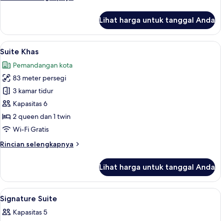
lebih
lanjut
Lihat harga untuk tanggal Anda
untuk
Suite
Premier
Lihat
Meja kerja, kedap suara, setrika/meja s
11
Suite Khas
semua
Pemandangan kota
foto
83 meter persegi
untuk
Suite
3 kamar tidur
Khas
Kapasitas 6
2 queen dan 1 twin
Wi-Fi Gratis
Rincian
Rincian selengkapnya
lebih
lanjut
Lihat harga untuk tanggal Anda
untuk
Suite
Khas
Lihat
Meja kerja, kedap suara, setrika/meja s
10
Signature Suite
semua
Kapasitas 5
foto