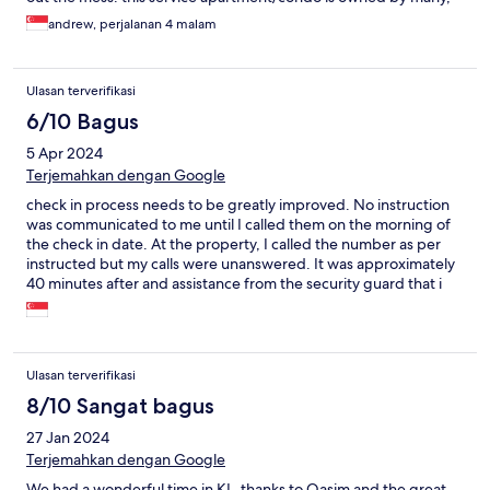
who employs staff to manage (eg check in) their place.
andrew, perjalanan 4 malam
Ulasan terverifikasi
6/10 Bagus
5 Apr 2024
Terjemahkan dengan Google
check in process needs to be greatly improved. No instruction
was communicated to me until I called them on the morning of
the check in date. At the property, I called the number as per
instructed but my calls were unanswered. It was approximately
40 minutes after and assistance from the security guard that i
got in contact with the guy who’s supposed to help me check in.
Location was great though
Ulasan terverifikasi
8/10 Sangat bagus
27 Jan 2024
Terjemahkan dengan Google
We had a wonderful time in KL, thanks to Qasim and the great