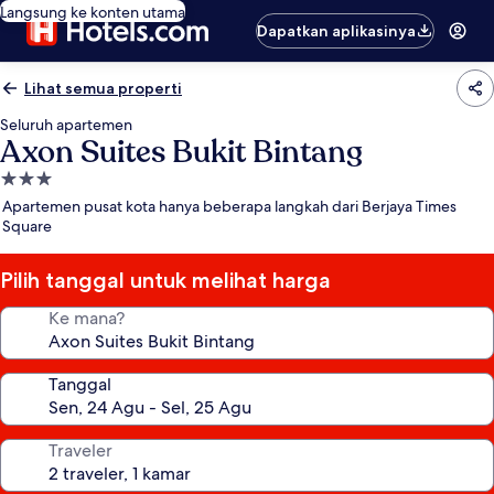
Langsung ke konten utama
Dapatkan aplikasinya
Lihat semua properti
Seluruh apartemen
Axon Suites Bukit Bintang
Properti
bintang
Apartemen pusat kota hanya beberapa langkah dari Berjaya Times
3.0
Square
Pilih tanggal untuk melihat harga
Ke mana?
Tanggal
Traveler