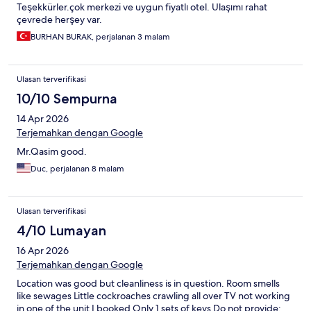
Teşekkürler.çok merkezi ve uygun fiyatlı otel. Ulaşımı rahat
çevrede herşey var.
BURHAN BURAK, perjalanan 3 malam
Ulasan terverifikasi
10/10 Sempurna
14 Apr 2026
Terjemahkan dengan Google
Mr.Qasim good.
Duc, perjalanan 8 malam
Ulasan terverifikasi
4/10 Lumayan
16 Apr 2026
Terjemahkan dengan Google
Location was good but cleanliness is in question. Room smells
like sewages Little cockroaches crawling all over TV not working
in one of the unit I booked Only 1 sets of keys Do not provide: