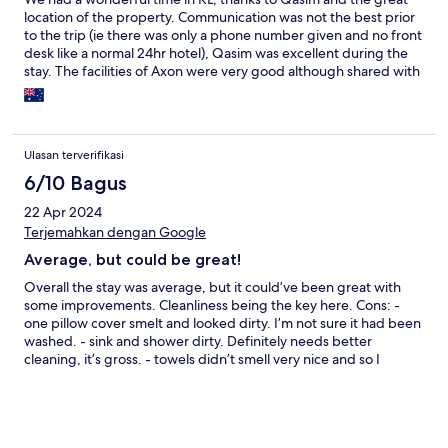
location of the property. Communication was not the best prior
to the trip (ie there was only a phone number given and no front
desk like a normal 24hr hotel), Qasim was excellent during the
stay. The facilities of Axon were very good although shared with
the sleeping lion hotel. Close to all major shopping and eating in
Bukit Bintang. We booked 3 queen beds in a 3 br apartment but
it was actually a studio and a 2 br apartment, and one br had
only a single bed. It was a bit annoying to enter 3 separate
Ulasan terverifikasi
codes to get into the main door and then into the two units.
Basic toiletries were supplied including detergent for the
6/10 Bagus
washing machine but we had to contact Qasim for extra
22 Apr 2024
supplies during our stay.
Terjemahkan dengan Google
Average, but could be great!
Overall the stay was average, but it could’ve been great with
some improvements. Cleanliness being the key here. Cons: -
one pillow cover smelt and looked dirty. I’m not sure it had been
washed. - sink and shower dirty. Definitely needs better
cleaning, it’s gross. - towels didn’t smell very nice and so I
bought my own from one of the many shopping malls. - no
hairdryer and it said there was. - no iron and again it said there
was. - no water in room (would’ve been a nice touch). -
lampshade missing from bedside lamp. - lack of communication