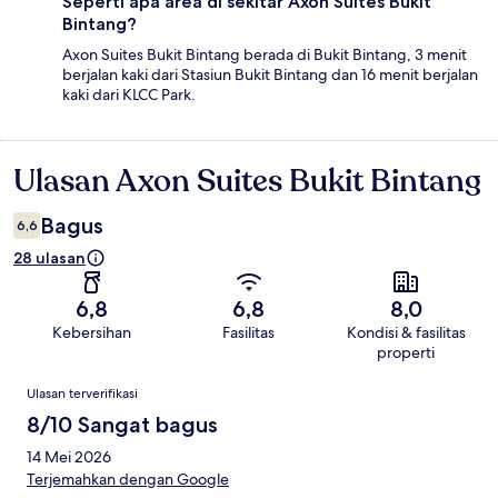
Seperti apa area di sekitar Axon Suites Bukit
Bintang?
Axon Suites Bukit Bintang berada di Bukit Bintang, 3 menit
berjalan kaki dari Stasiun Bukit Bintang dan 16 menit berjalan
kaki dari KLCC Park.
Ulasan Axon Suites Bukit Bintang
Ulasan
Bagus
6,6
28 ulasan
6,8
6,8
8,0
Kebersihan
Fasilitas
Kondisi & fasilitas
properti
Ulasan
Ulasan terverifikasi
8/10 Sangat bagus
14 Mei 2026
Terjemahkan dengan Google