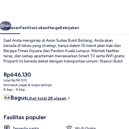
Bukit
Bintang
belumnya
Berikutnya
38+
Ringkasan
Fasilitas
Lokasi
Harga
Kebijakan
Saat Anda menginap di Axon Suites Bukit Bintang, Anda akan
berada di lokasi yang strategi, hanya dalam 10 menit jalan kaki dari
Berjaya Times Square dan Pavilion Kuala Lumpur. Nikmati fasilitas
teras, dan setiap apartemen menawarkan Smart TV serta WiFi gratis.
Properti ini berada dekat dengan transportasi umum: Stasiun Bukit
Bintang berjarak 3 menit dan Stasiun Imbi berjarak 7 menit.
Harga
Rp646.130
saat
total Rp741.570
ini
termasuk pajak & biaya lainnya
Kolam renang rooftop
Rp646.130
8 Sep - 9 Sep
Ulasan
Bagus
6,6
Lihat total 28 ulasan
6,6 dari 10
Fasilitas populer
Tersedia parkir
Wi-Fi Gratis