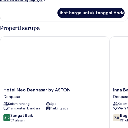
lebih
lanjut
Lihat harga untuk tanggal Anda
untuk
Kamar
Properti serupa
Hotel Neo Denpasar by ASTON
Inna Bali
Hotel
Inna
Hotel Neo Denpasar by ASTON
Inna B
Neo
Bali
Denpasar
Denpas
Denpasar
Heritag
Kolam renang
Spa
Kolam
by
Hotel
Transportasi bandara
Parkir gratis
Wi-Fi 
ASTON
Denpasa
Denpasar
8.2
7.8
Sangat Baik
Bag
8,2
7,8
dari
dari
57 ulasan
131 u
10,
10,