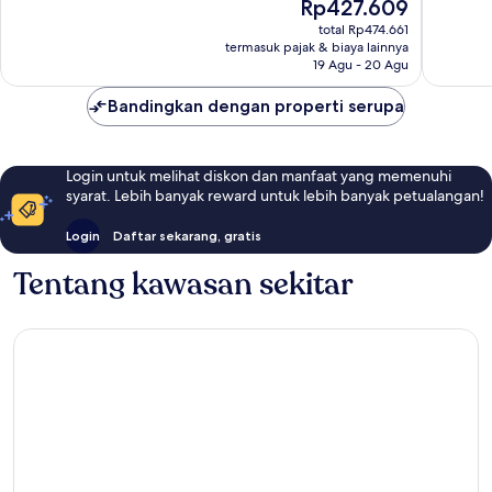
Harga
Rp427.609
Sangat
Bagus,
sekarang
Baik,
131
total Rp474.661
Rp427.609
termasuk pajak & biaya lainnya
57
ulasan
19 Agu - 20 Agu
ulasan
Bandingkan dengan properti serupa
Login untuk melihat diskon dan manfaat yang memenuhi
syarat. Lebih banyak reward untuk lebih banyak petualangan!
Login
Daftar sekarang, gratis
Tentang kawasan sekitar