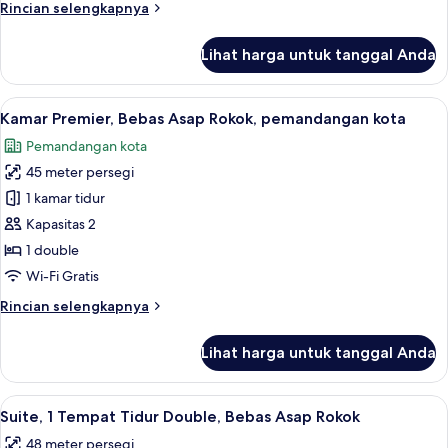
Rincian
Rincian selengkapnya
Tidur,
lebih
Bebas
lanjut
Lihat harga untuk tanggal Anda
untuk
Asap
Kamar
Rokok
Premier,
Lihat
Kamar Premier, Bebas Asap Rokok, pema
11
Beberapa
Kamar Premier, Bebas Asap Rokok, pemandangan kota
semua
Tempat
Pemandangan kota
Tidur,
foto
Bebas
45 meter persegi
untuk
Asap
Kamar
1 kamar tidur
Rokok
Premier,
Kapasitas 2
Bebas
1 double
Asap
Wi-Fi Gratis
Rokok,
Rincian
Rincian selengkapnya
pemandangan
lebih
kota
lanjut
Lihat harga untuk tanggal Anda
untuk
Kamar
Premier,
Lihat
Suite, 1 Tempat Tidur Double, Bebas As
9
Bebas
Suite, 1 Tempat Tidur Double, Bebas Asap Rokok
semua
Asap
48 meter persegi