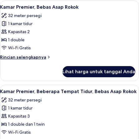
Deluks,
Lihat
Kamar Premier, Bebas Asap Rokok | Bran
5
Bebas
Kamar Premier, Bebas Asap Rokok
semua
Asap
32 meter persegi
Rokok
foto
1 kamar tidur
untuk
Kamar
Kapasitas 2
Premier,
1 double
Bebas
Wi-Fi Gratis
Asap
Rincian
Rincian selengkapnya
Rokok
lebih
lanjut
Lihat harga untuk tanggal Anda
untuk
Kamar
Premier,
Lihat
Kamar Premier, Beberapa Tempat Tidur, 
7
Bebas
Kamar Premier, Beberapa Tempat Tidur, Bebas Asap Rokok
semua
Asap
32 meter persegi
Rokok
foto
1 kamar tidur
untuk
Kamar
Kapasitas 3
Premier,
1 double dan 1 twin
Beberapa
Wi-Fi Gratis
Tempat