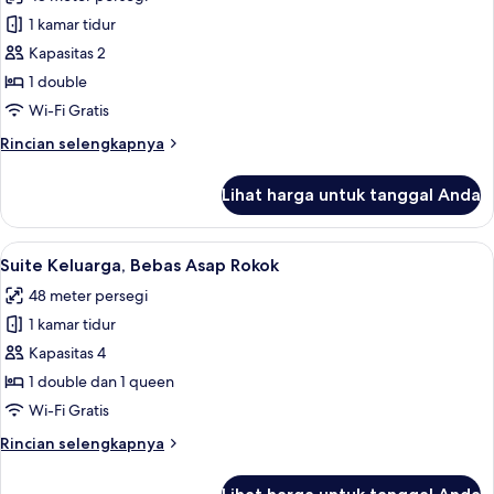
Rokok,
foto
pemandangan
1 kamar tidur
untuk
kota
Suite,
Kapasitas 2
1
1 double
Tempat
Wi-Fi Gratis
Tidur
Rincian
Rincian selengkapnya
Double,
lebih
Bebas
lanjut
Lihat harga untuk tanggal Anda
untuk
Asap
Suite,
Rokok
1
Lihat
Suite Keluarga, Bebas Asap Rokok | Bran
8
Tempat
Suite Keluarga, Bebas Asap Rokok
semua
Tidur
48 meter persegi
Double,
foto
Bebas
1 kamar tidur
untuk
Asap
Suite
Kapasitas 4
Rokok
Keluarga,
1 double dan 1 queen
Bebas
Wi-Fi Gratis
Asap
Rincian
Rincian selengkapnya
Rokok
lebih
lanjut