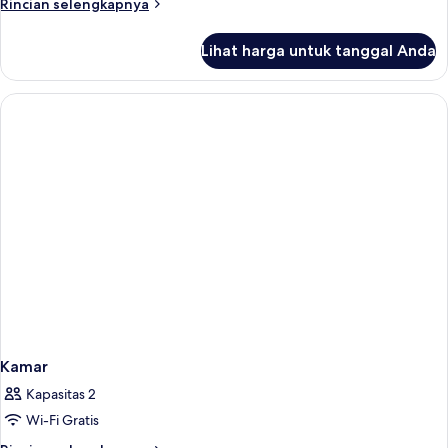
Rincian
Rincian selengkapnya
lebih
lanjut
Lihat harga untuk tanggal Anda
untuk
Standard
Room
-
Flash
Deal
Kamar
Kapasitas 2
Wi-Fi Gratis