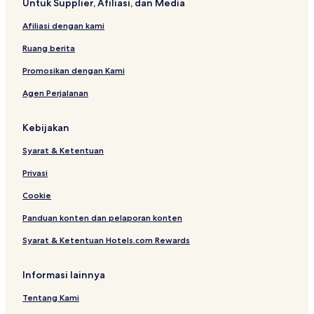
Untuk Supplier, Afiliasi, dan Media
a
r
t
p
T
k
a
a
O
Afiliasi dengan kami
s
N
a
Ruang berita
r
B
Promosikan dengan Kami
a
Agen Perjalanan
l
i
Kebijakan
Syarat & Ketentuan
Privasi
Cookie
Panduan konten dan pelaporan konten
Syarat & Ketentuan Hotels.com Rewards
Informasi lainnya
Tentang Kami