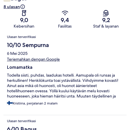
8 ulasan
9,0
9,4
9,2
Kebersihan
Fasilitas
Staf & layanan
Ulasan
Ulasan terverifikasi
10/10 Sempurna
6 Mei 2025
Terjemahkan dengan Google
Lomamatka
Todella siisti, puhdas, laadukas hotelli. Aamupala oli runsas ja
herkullinen! Henkilökunta toai ystävällistä. Viihdyimme kovasti!
Ainut asia mikä oli huonosti, oli huonot äänieristeet
hotellihuoneen ovessa. Yöllä kuului käytävän melu kovasti
huoneeseen, joka hieman häiritsi unta. Muuten täydellinen ja
erittäin laadukas hotelli!
Kristiina, perjalanan 2 malam
Ulasan terverifikasi
6/10 Bagus