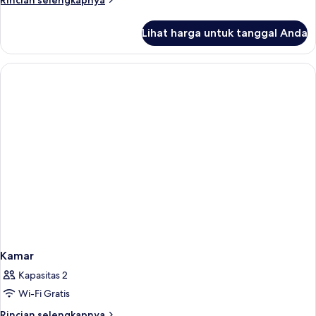
Rincian selengkapnya
lebih
lanjut
Lihat harga untuk tanggal Anda
untuk
Kamar
Kamar
Kapasitas 2
Wi-Fi Gratis
Rincian
Rincian selengkapnya