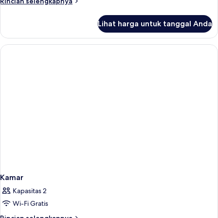
Rincian
Rincian selengkapnya
lebih
lanjut
Lihat harga untuk tanggal Anda
untuk
Kamar
Kamar
Kapasitas 2
Wi-Fi Gratis
Rincian