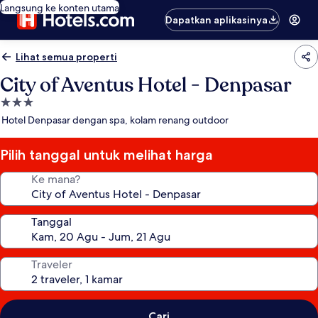
Langsung ke konten utama
Dapatkan aplikasinya
Lihat semua properti
City of Aventus Hotel - Denpasar
Properti
bintang
Hotel Denpasar dengan spa, kolam renang outdoor
3.0
Pilih tanggal untuk melihat harga
Ke mana?
Tanggal
Traveler
Cari