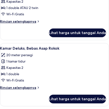
Kamar
Kapasitas 2
Rokok
Double
1 double ATAU 2 twin
atau
Wi-Fi Gratis
Twin
Rincian
Rincian selengkapnya
Superior,
lebih
Bebas
lanjut
Lihat harga untuk tanggal Anda
untuk
Asap
Kamar
Rokok
Double
Lihat
Kamar Deluks, Bebas Asap Rokok | Brank
7
atau
Kamar Deluks, Bebas Asap Rokok
semua
Twin
20 meter persegi
Superior,
foto
Bebas
1 kamar tidur
untuk
Asap
Kamar
Kapasitas 2
Rokok
Deluks,
1 double
Bebas
Wi-Fi Gratis
Asap
Rincian
Rincian selengkapnya
Rokok
lebih
lanjut
Lihat harga untuk tanggal Anda
untuk
Kamar