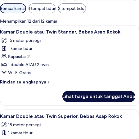
Filter
Semua kamar
1 tempat tidur
2 tempat tidur
tersedia
untuk
Menampilkan 12 dari 12 kamar
kamar
Lihat
Kamar Double atau Twin Standar, Bebas 
6
Kamar Double atau Twin Standar, Bebas Asap Rokok
semua
16 meter persegi
foto
1 kamar tidur
untuk
Kamar
Kapasitas 2
Double
1 double ATAU 2 twin
atau
Wi-Fi Gratis
Twin
Rincian
Rincian selengkapnya
Standar,
lebih
Bebas
lanjut
Lihat harga untuk tanggal Anda
untuk
Asap
Kamar
Rokok
Double
Lihat
Kamar Double atau Twin Superior, Bebas
6
atau
Kamar Double atau Twin Superior, Bebas Asap Rokok
semua
Twin
18 meter persegi
Standar,
foto
Bebas
1 kamar tidur
untuk
Asap