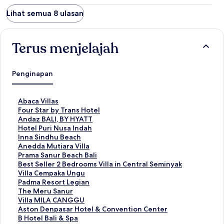
Lihat semua 8 ulasan
Terus menjelajah
Penginapan
T
Abaca Villas
a
T
Four Star by Trans Hotel
u
a
T
Andaz BALI, BY HYATT
t
u
a
T
Hotel Puri Nusa Indah
a
t
u
a
T
Inna Sindhu Beach
n
a
t
u
a
T
Anedda Mutiara Villa
S
n
a
t
u
a
T
Prama Sanur Beach Bali
t
S
n
a
t
u
a
T
Best Seller 2 Bedrooms Villa in Central Seminyak
a
t
S
n
a
t
u
a
T
Villa Cempaka Ungu
n
a
t
S
n
a
t
u
a
T
Padma Resort Legian
d
n
a
t
S
n
a
t
u
a
T
The Meru Sanur
a
d
n
a
t
S
n
a
t
u
a
T
Villa MILA CANGGU
r
a
d
n
a
t
S
n
a
t
u
a
T
Aston Denpasar Hotel & Convention Center
u
r
a
d
n
a
t
S
n
a
t
u
a
T
B Hotel Bali & Spa