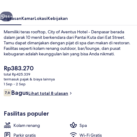
Hotel
-
belumnya
Berikutnya
Denpasar
94+
Ringkasan
Kamar
Lokasi
Kebijakan
Memiliki teras rooftop, City of Aventus Hotel - Denpasar berada
dalam jarak 10 menit berkendara dari Pantai Kuta dari Eat Street.
Tamu dapat dimanjakan dengan pijat di spa dan makan di restoran.
Fasilitas seperti kolam renang outdoor, bar/lounge, dan pusat
kebugaran adalah keunggulan lain yang bisa Anda nikmati.
Harga
Rp383.270
saat
total Rp425.339
ini
termasuk pajak & biaya lainnya
Lobi
Rp383.270
1 Sep - 2 Sep
Ulasan
Bagus
7,6
Lihat total 8 ulasan
7,6 dari 10
Fasilitas populer
Kolam renang
Spa
Parkir gratis
Wi-Fi Gratis