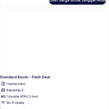
Lihat harga untuk tanggal Anda
untuk
Suite
Keluarga,
Bebas
Asap
Rokok
Standard Room - Flash Deal
1 kamar tidur
Kapasitas 2
1 double ATAU 2 twin
Wi-Fi Gratis