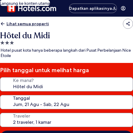
Langsung ke konten utama
Dapatkan aplikasinya
Lihat semua properti
Hôtel du Midi
Properti
bintang
Hotel pusat kota hanya beberapa langkah dari Pusat Perbelanjaan Nice
3.0
Étoile
Pilih tanggal untuk melihat harga
Ke mana?
Tanggal
Traveler