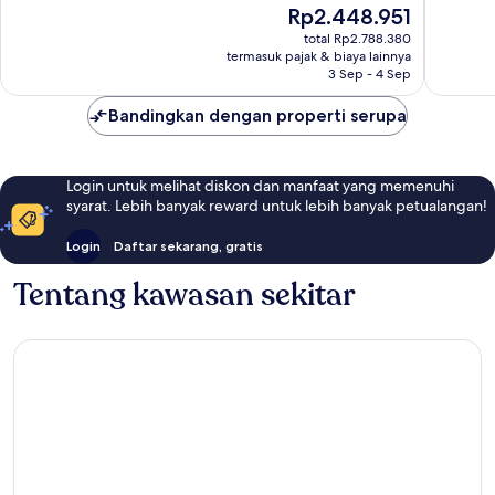
Sangat
Bagus,
Harga
Rp2.448.951
Baik,
952
sekarang
total Rp2.788.380
760
ulasan
Rp2.448.951
termasuk pajak & biaya lainnya
ulasan
3 Sep - 4 Sep
Bandingkan dengan properti serupa
Login untuk melihat diskon dan manfaat yang memenuhi
syarat. Lebih banyak reward untuk lebih banyak petualangan!
Login
Daftar sekarang, gratis
Tentang kawasan sekitar