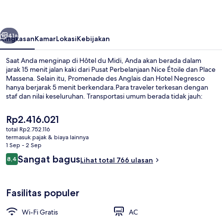
belumnya
Berikutnya
41+
Ringkasan
Kamar
Lokasi
Kebijakan
Saat Anda menginap di Hôtel du Midi, Anda akan berada dalam
jarak 15 menit jalan kaki dari Pusat Perbelanjaan Nice Étoile dan Place
Massena. Selain itu, Promenade des Anglais dan Hotel Negresco
hanya berjarak 5 menit berkendara.Para traveler terkesan dengan
staf dan nilai keseluruhan. Transportasi umum berada tidak jauh:
Stasiun Thiers Tramway berjarak 4 menit dan Stasiun Jean Medecin
Tramway berjarak 6 menit.
Harga
Rp2.416.021
saat
total Rp2.752.116
ini
termasuk pajak & biaya lainnya
Resepsionis
Rp2.416.021
1 Sep - 2 Sep
Ulasan
Sangat bagus
8,4
Lihat total 766 ulasan
8,4 dari 10
Fasilitas populer
Wi-Fi Gratis
AC