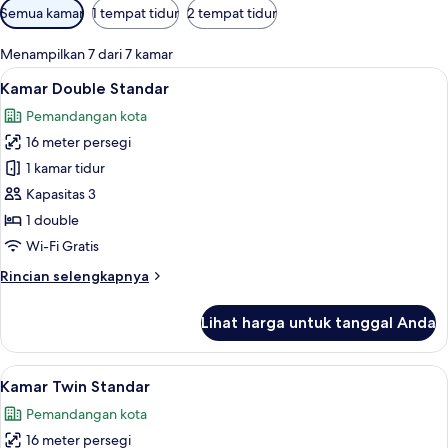
Filter
Semua kamar
1 tempat tidur
2 tempat tidur
tersedia
untuk
Menampilkan 7 dari 7 kamar
kamar
Lihat
Kamar Double Standar | Minibar, brank
13
Kamar Double Standar
semua
Pemandangan kota
foto
16 meter persegi
untuk
Kamar
1 kamar tidur
Double
Kapasitas 3
Standar
1 double
Wi-Fi Gratis
Rincian
Rincian selengkapnya
lebih
lanjut
Lihat harga untuk tanggal Anda
untuk
Kamar
Double
Lihat
Kamar Twin Standar | Minibar, brankas,
9
Standar
Kamar Twin Standar
semua
Pemandangan kota
foto
16 meter persegi
untuk