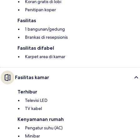
Koran gratis di lobi
Penitipan koper
Fasilitas
1 bangunan/gedung
Brankas di resepsionis
Fasilitas difabel
Karpet area di kamar
Fasilitas kamar
Terhibur
Televisi LED
TV kabel
Kenyamanan rumah
Pengatur suhu (AC)
Minibar