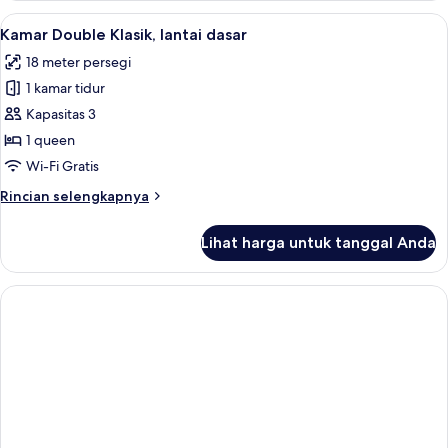
Single,
Lihat
Kamar Double Klasik, lantai dasar | Mi
6
1
Kamar Double Klasik, lantai dasar
semua
Tempat
18 meter persegi
Tidur
foto
Double
1 kamar tidur
untuk
Kamar
Kapasitas 3
Double
1 queen
Klasik,
Wi-Fi Gratis
lantai
Rincian
Rincian selengkapnya
dasar
lebih
lanjut
Lihat harga untuk tanggal Anda
untuk
Kamar
Double
Klasik,
lantai
dasar