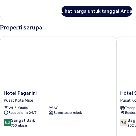
lebih
lanjut
Lihat harga untuk tanggal Anda
untuk
Kamar
Properti serupa
Hotel Paganini
Hôtel Sa
Hotel
Hôtel
Hotel Paganini
Hôtel 
Paganini
Saint
Pusat Kota Nice
Pusat K
Pusat
George
Wi-Fi Gratis
AC
Transp
Kota
Pusat
Resepsionis 24/7
Bebas asap rokok
Restor
Nice
Kota
Nice
8.2
7.6
Sangat Baik
Bag
8,2
7,6
dari
dari
760 ulasan
952 
10,
10,