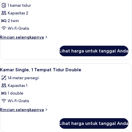
Kamar
1 kamar tidur
Twin
Kapasitas 2
Standar
2 twin
Wi-Fi Gratis
Rincian
Rincian selengkapnya
lebih
lanjut
Lihat harga untuk tanggal Anda
untuk
Kamar
Twin
Lihat
Minibar, brankas, meja kerja, dan tira
13
Standar
Kamar Single, 1 Tempat Tidur Double
semua
14 meter persegi
foto
Kapasitas 1
untuk
Kamar
1 double
Single,
Wi-Fi Gratis
1
Rincian
Rincian selengkapnya
Tempat
lebih
Tidur
lanjut
Lihat harga untuk tanggal Anda
untuk
Double
Kamar