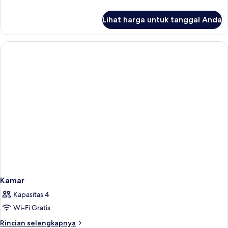
lebih
lanjut
Lihat harga untuk tanggal Anda
untuk
standard
room
Kamar
Kapasitas 4
Wi-Fi Gratis
Rincian
Rincian selengkapnya