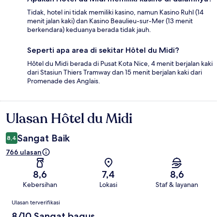
Tidak, hotel ini tidak memiliki kasino, namun Kasino Ruhl (14
menit jalan kaki) dan Kasino Beaulieu-sur-Mer (13 menit
berkendara) keduanya berada tidak jauh.
Seperti apa area di sekitar Hôtel du Midi?
Hôtel du Midi berada di Pusat Kota Nice, 4 menit berjalan kaki
dari Stasiun Thiers Tramway dan 15 menit berjalan kaki dari
Promenade des Anglais.
Ulasan Hôtel du Midi
Ulasan
Sangat Baik
8,4
766 ulasan
8,6
7,4
8,6
Kebersihan
Lokasi
Staf & layanan
Ulasan
Ulasan terverifikasi
8/10 Sangat bagus