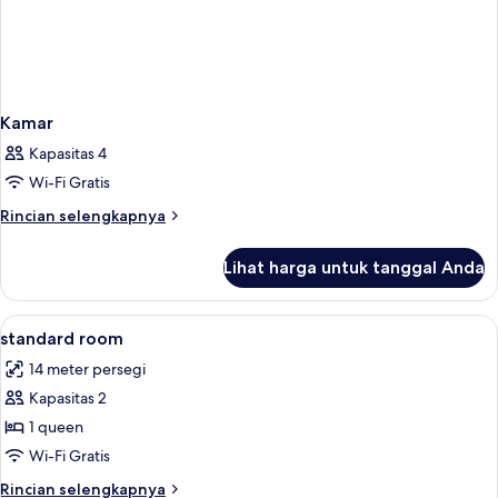
Kamar
Kapasitas 4
Wi-Fi Gratis
Rincian
Rincian selengkapnya
lebih
lanjut
Lihat harga untuk tanggal Anda
untuk
Kamar
Lihat
Minibar, brankas, meja kerja, dan tira
5
standard room
semua
14 meter persegi
foto
Kapasitas 2
untuk
standard
1 queen
room
Wi-Fi Gratis
Rincian
Rincian selengkapnya