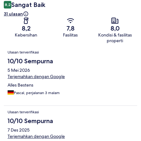
Sangat Baik
8,2
31 ulasan
8,2
7,8
8,0
Kebersihan
Fasilitas
Kondisi & fasilitas
properti
Ulasan
Ulasan terverifikasi
10/10 Sempurna
5 Mei 2026
Terjemahkan dengan Google
Alles Bestens
Pascal, perjalanan 3 malam
Ulasan terverifikasi
10/10 Sempurna
7 Des 2025
Terjemahkan dengan Google