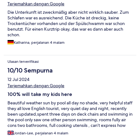
Terjemahkan dengan Google
Die Unterkunft ist zweckmäßig aber nicht wirklich sauber. Zum
Schlafen war es ausreichend. Die Küche ist dreckig, keine
Trockentücher vorhanden und der Spülschwamm war schon
benutzt. Für einen Kurztrip okay, das war es dann aber auch
schon.
Katharina, perjalanan 4 malam
Ulasan terverifikasi
10/10 Sempurna
12 Jul 2024
Terjemahkan dengan Google
100% will take my kids here
Beautiful weather sun by pool all day no shade, very helpful staff
they all love English tourist, very quiet day and night, recently
been updated,spent three days on deck chairs and swimming in
the pool only saw one other person swimming, rooms fully air
cons two bathrooms, full cooking utensils , can’t express how
much we loved these apartments and will 100% be coming back
Jordan-Lee, perjalanan 4 malam
reviews online are not accurate at all we went the end of June