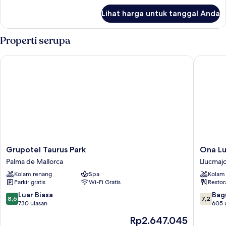
balkon
lanjut
Lihat harga untuk tanggal Anda
untuk
Apartemen,
2
Properti serupa
kamar
tidur,
Grupotel Taurus Park
Ona Luna
balkon
Grupotel
Ona
Grupotel Taurus Park
Ona Lu
Taurus
Luna
Palma de Mallorca
Llucmaj
Park
Park
Kolam renang
Spa
Kolam
Palma
Llucmajo
Parkir gratis
Wi-Fi Gratis
Restor
de
Mallorca
8.6
7.2
Luar Biasa
Bag
8,6
7,2
dari
dari
730 ulasan
605 
10,
10,
Harga
Rp2.647.045
Luar
Bagus,