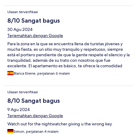
completely silent
Ulasan terverifikasi
8/10 Sangat bagus
30 Agu 2024
Terjemahkan dengan Google
Para la zona en la que se encuentra llena de turistas jóvenes y
mucha fiesta, es un sitio muy tranquilo y respetuoso, siempre
está el portero pendiente de que la gente respete el silencio y la
tranquilidad, además de su trato con nosotros que fue
excelente. El apartamento es básico, te ofrece la comodidad
básica, pero se está muy a gusto, con aire acondicionado en el
Blanca Eirene, perjalanan 6 malam
salón y en el dormitorio. Lo único que no me gustó fue la
limpieza que es excasa, las toallas y el baño en general estaban
bastante sucios cuando llegamos.
Ulasan terverifikasi
8/10 Sangat bagus
9 Agu 2024
Terjemahkan dengan Google
Watch out for the nightwatcher giving u the wrong key
Simon, perjalanan 4 malam