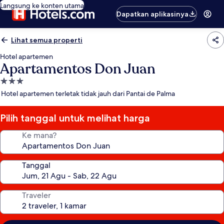
Langsung ke konten utama
Dapatkan aplikasinya
Lihat semua properti
Hotel apartemen
Apartamentos Don Juan
Properti
bintang
Hotel apartemen terletak tidak jauh dari Pantai de Palma
3.0
Pilih tanggal untuk melihat harga
Ke mana?
Tanggal
Traveler