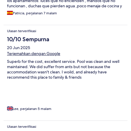
los apartamentos: luces que no encienden , mandos que no
funcionan , duchas que pierden agua ,poco menaje de cocina y
poca intimidad.
Patricia, perjalanan 7 malam
Ulasan terverifikasi
10/10 Sempurna
20 Jun 2025
Terjemahkan dengan Google
Superb for the cost, excellent service. Pool was clean and well
maintained. We did suffer from ants but not because the
accommodation wasn't clean. I woild, and already have
recommend this place to family & friends
Lee, perjalanan 5 malam
Ulasan terverifikasi