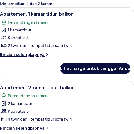
untuk
Menampilkan 2 dari 2 kamar
kamar
Lihat
Apartemen, 1 kamar tidur, balkon | Tir
9
Apartemen, 1 kamar tidur, balkon
semua
Pemandangan taman
foto
1 kamar tidur
untuk
Apartemen,
Kapasitas 3
1
2 twin dan 1 tempat tidur sofa twin
kamar
Rincian
Rincian selengkapnya
tidur,
lebih
balkon
lanjut
Lihat harga untuk tanggal Anda
untuk
Apartemen,
1
Lihat
Tirai kedap cahaya dan seprai linen
6
kamar
Apartemen, 2 kamar tidur, balkon
semua
tidur,
Pemandangan taman
balkon
foto
2 kamar tidur
untuk
Apartemen,
Kapasitas 5
2
4 twin dan 1 tempat tidur sofa twin
kamar
Rincian
Rincian selengkapnya
tidur,
lebih