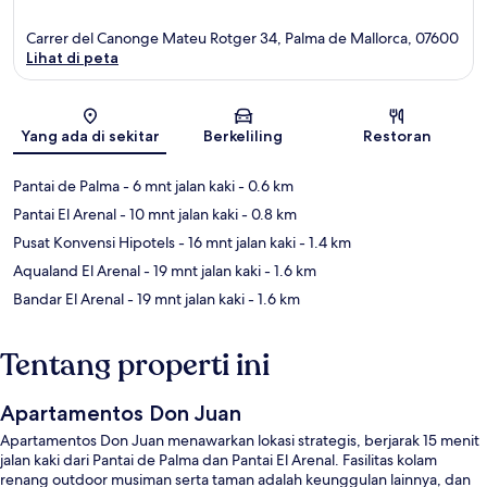
Carrer del Canonge Mateu Rotger 34, Palma de Mallorca, 07600
Lihat di peta
Peta
Yang ada di sekitar
Berkeliling
Restoran
Pantai de Palma
- 6 mnt jalan kaki
- 0.6 km
Pantai El Arenal
- 10 mnt jalan kaki
- 0.8 km
Pusat Konvensi Hipotels
- 16 mnt jalan kaki
- 1.4 km
Aqualand El Arenal
- 19 mnt jalan kaki
- 1.6 km
Bandar El Arenal
- 19 mnt jalan kaki
- 1.6 km
Tentang properti ini
Apartamentos Don Juan
Apartamentos Don Juan menawarkan lokasi strategis, berjarak 15 menit
jalan kaki dari Pantai de Palma dan Pantai El Arenal. Fasilitas kolam
renang outdoor musiman serta taman adalah keunggulan lainnya, dan