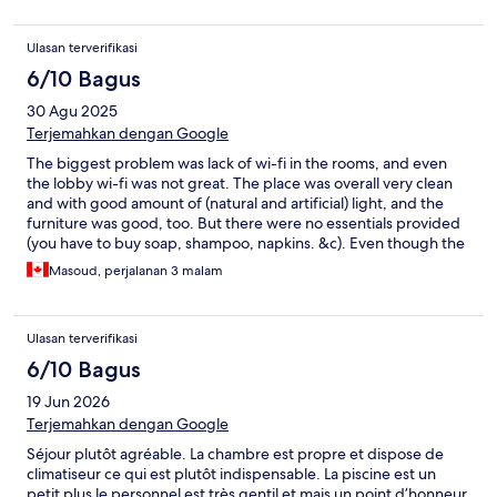
Ulasan terverifikasi
6/10 Bagus
30 Agu 2025
Terjemahkan dengan Google
The biggest problem was lack of wi-fi in the rooms, and even
the lobby wi-fi was not great. The place was overall very clean
and with good amount of (natural and artificial) light, and the
furniture was good, too. But there were no essentials provided
(you have to buy soap, shampoo, napkins. &c). Even though the
narrow streets look kind of sketchy and off-putting (the
Masoud, perjalanan 3 malam
occasional dog faeces don’t help), we didn’t feel exactly unsafe
because there were so many tourists out at almost all hours of
the night. The so-called “supermarkets” in the neighbourhood
Ulasan terverifikasi
are all mini-marts so you can’t easily find many products. The
staff aren’t fluent English speakers.
6/10 Bagus
19 Jun 2026
Terjemahkan dengan Google
Séjour plutôt agréable. La chambre est propre et dispose de
climatiseur ce qui est plutôt indispensable. La piscine est un
petit plus le personnel est très gentil et mais un point d’honneur