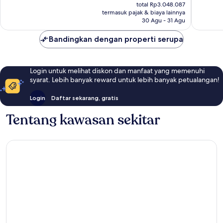
sekarang
Biasa,
605
total Rp3.048.087
Rp2.647.045
termasuk pajak & biaya lainnya
730
ulasan
30 Agu - 31 Agu
ulasan
Bandingkan dengan properti serupa
Login untuk melihat diskon dan manfaat yang memenuhi
syarat. Lebih banyak reward untuk lebih banyak petualangan!
Login
Daftar sekarang, gratis
Tentang kawasan sekitar