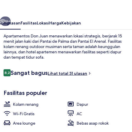
belumnya
Berikutnya
16+
Ringkasan
Fasilitas
Lokasi
Harga
Kebijakan
Apartamentos Don Juan menawarkan lokasi strategis, berjarak 15
menit jalan kaki dari Pantai de Palma dan Pantai El Arenal. Fasilitas
kolam renang outdoor musiman serta taman adalah keunggulan
lainnya, dan hotel apartemen menawarkan fasilitas seperti dapur
dan tempat tidur sofa.
Ulasan
Sangat bagus
8,2
Lihat total 31 ulasan
8,2 dari 10
Eksterior
Fasilitas populer
Kolam renang
Dapur
Wi-Fi Gratis
AC
Area lounge
Bebas asap rokok