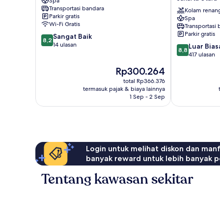
Spa
Conventions
Transportasi bandara
Kelapa
Kolam renan
Parkir gratis
Spa
Gading
Wi-Fi Gratis
Transportasi
Jakarta
Parkir gratis
8.2
Sangat Baik
Jakarta
8,2
dari
14 ulasan
8.8
Utara
Luar Bias
8,8
10,
dari
417 ulasan
Sangat
10,
Harga
Rp300.264
Baik,
Luar
sekarang
14
Biasa,
total Rp366.376
Rp300.264
ulasan
termasuk pajak & biaya lainnya
417
1 Sep - 2 Sep
ulasan
Login untuk melihat diskon dan man
banyak reward untuk lebih banyak p
Tentang kawasan sekitar