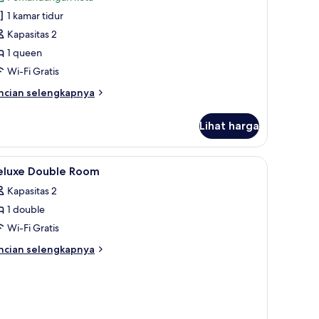
empat
oto
dur
1 kamar tidur
ntuk
uble
amar
Kapasitas 2
ouble
1 queen
ksekutif
Wi-Fi Gratis
ncian
ncian selengkapnya
bih
njut
Lihat harga
tuk
amar
uble
ihat
Tirai kedap cahaya, kedap suara, setrika/meja 
1
sekutif
eluxe Double Room
emua
Kapasitas 2
oto
1 double
ntuk
eluxe
Wi-Fi Gratis
ouble
ncian
ncian selengkapnya
oom
bih
njut
tuk
luxe
uble