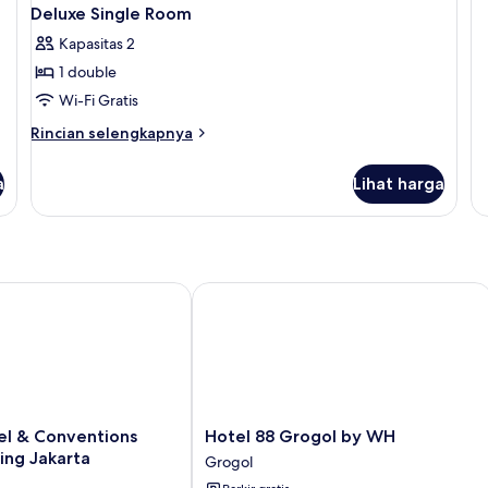
R
Deluxe Single Room
Kapasitas 2
1 double
Wi-Fi Gratis
Rincian
Rincian selengkapnya
lebih
lanjut
a
Lihat harga
untuk
Deluxe
Single
Room
 & Conventions Kelapa Gading Jakarta
Hotel 88 Grogol by WH
Hotel
el & Conventions
Hotel 88 Grogol by WH
88
ing Jakarta
Grogol
Grogol