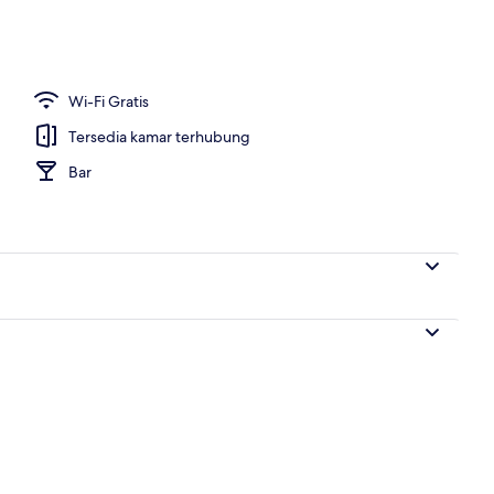
Deluks, 1 Tempat Tidur Double | Tirai kedap cahaya, kedap suara, setrika/mej
Wi-Fi Gratis
Tersedia kamar terhubung
Bar