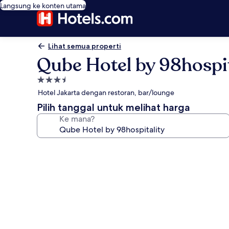
Langsung ke konten utama
Lihat semua properti
Qube Hotel by 98hospit
Properti
bintang
Hotel Jakarta dengan restoran, bar/lounge
3.5
Pilih tanggal untuk melihat harga
Ke mana?
Galeri
foto
untuk
Qube
Hotel
by