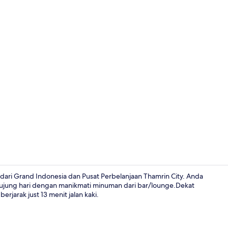
Kamar Double
 dari Grand Indonesia dan Pusat Perbelanjaan Thamrin City. Anda
ngujung hari dengan manikmati minuman dari bar/lounge.Dekat
rjarak just 13 menit jalan kaki.
Ruang duduk