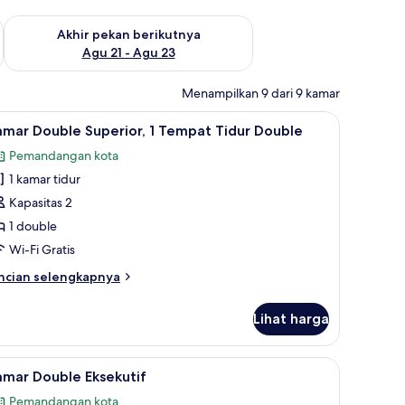
 ini Agu 14 - Agu 16
Periksa ketersediaan untuk akhir pekan berikutnya Agu 21 - A
Akhir pekan berikutnya
Agu 21 - Agu 23
Menampilkan 9 dari 9 kamar
i-Fi gratis
a/meja setrika, dan Wi-Fi gratis
ihat
Kamar Double Superior, 1 Tempat Tidur Double 
3
mar Double Superior, 1 Tempat Tidur Double
emua
Pemandangan kota
oto
1 kamar tidur
ntuk
amar
Kapasitas 2
ouble
1 double
uperior,
Wi-Fi Gratis
ncian
ncian selengkapnya
empat
bih
idur
njut
Lihat harga
tuk
ouble
amar
uble
uble | Tirai kedap cahaya, kedap suara, setrika/meja setrika, dan Wi-Fi grat
ihat
Kamar Double Eksekutif | Tirai kedap cahaya, k
4
perior,
amar Double Eksekutif
emua
Pemandangan kota