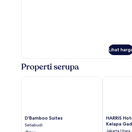
Room
Lihat harg
Properti serupa
D'Bamboo Suites
HARRIS Hotel
D'Bamboo
HARRIS
D'Bamboo Suites
HARRIS Hot
Suites
Hotel
Kelapa Gad
Setiabudi
Setiabudi
&
Jakarta Utara