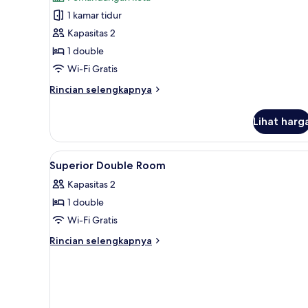
Tempat
foto
Tidur
1 kamar tidur
untuk
Double
Kamar
Kapasitas 2
Single
1 double
Deluks
Wi-Fi Gratis
Rincian
Rincian selengkapnya
lebih
lanjut
Lihat harg
untuk
Kamar
Single
Lihat
Tirai kedap cahaya, kedap suara
1
Deluks
Superior Double Room
semua
Kapasitas 2
foto
1 double
untuk
Superior
Wi-Fi Gratis
Double
Rincian
Rincian selengkapnya
Room
lebih
lanjut
untuk
Superior
Double