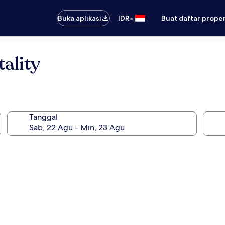
•
Buka aplikasi
IDR
Buat daftar prope
ality
Tanggal