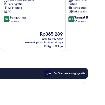
Transportasi bandara
Kolam renang
Bendungan
Jakarta
Parkir gratis
Spa
Hilir
Timur
Wi-Fi Gratis
Transportasi bandara
AC
Parkir gratis
10.0
8.2
Sempurna
Sangat Baik
10
8,2
dari
dari
1 ulasan
38 ulasan
10,
10,
Sempurna,
Sangat
Harga
Rp365.289
1
Baik,
sekarang
ulasan
38
total Rp442.000
Rp365.289
ulasan
termasuk pajak & biaya lainnya
termasuk paj
10 Agu - 11 Agu
Login
Daftar sekarang, gratis