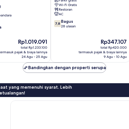
Parkir gratis
by
Wi-Fi Gratis
g
WH
Restoran
Grogol
AC
 bandara
7.8
Bagus
7,8
dari
28 ulasan
a
10,
Bagus,
Harga
Harga
Rp1.019.091
Rp347.107
28
sekarang
sekarang
ulasan
total Rp1.233.100
total Rp420.000
Rp1.019.091
Rp347.107
termasuk pajak & biaya lainnya
termasuk pajak & biaya lainnya
24 Agu - 25 Agu
9 Agu - 10 Agu
Bandingkan dengan properti serupa
faat yang memenuhi syarat. Lebih
etualangan!