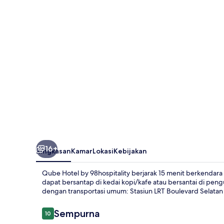
98hospitality
16+
Ringkasan
Kamar
Lokasi
Kebijakan
Qube Hotel by 98hospitality berjarak 15 menit berkendara
dapat bersantap di kedai kopi/kafe atau bersantai di pe
dengan transportasi umum: Stasiun LRT Boulevard Selatan be
Ulasan
Sempurna
10
10 dari 10