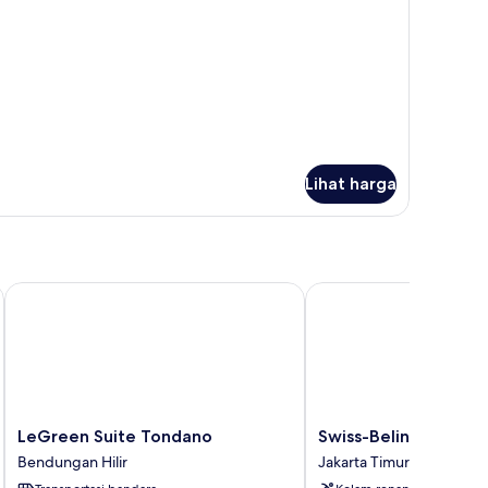
oom
Lihat harga
LeGreen Suite Tondano
Swiss-Belinn Cawang
LeGreen
Swiss-
LeGreen Suite Tondano
Swiss-Belinn Cawan
Suite
Belinn
Bendungan Hilir
Jakarta Timur
Tondano
Cawang