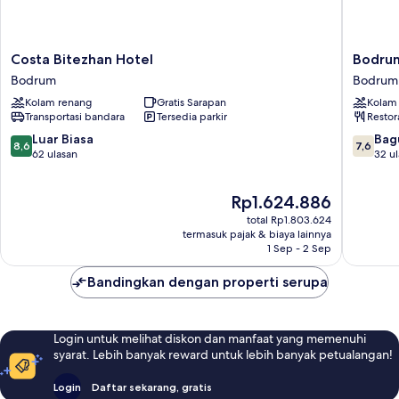
Costa
Bodrum
Costa Bitezhan Hotel
Bodrum
Bitezhan
SeaSide
Bodrum
Bodrum
Hotel
Beach
Kolam renang
Gratis Sarapan
Kolam
Bodrum
Club
Transportasi bandara
Tersedia parkir
Restor
Hotel
Bodrum
8.6
7.6
Luar Biasa
Bag
8,6
7,6
dari
dari
62 ulasan
32 u
10,
10,
Luar
Bagus,
Harga
Rp1.624.886
Biasa,
32
sekarang
62
ulasan
total Rp1.803.624
Rp1.624.886
ulasan
termasuk pajak & biaya lainnya
1 Sep - 2 Sep
Bandingkan dengan properti serupa
Login untuk melihat diskon dan manfaat yang memenuhi
syarat. Lebih banyak reward untuk lebih banyak petualangan!
Login
Daftar sekarang, gratis