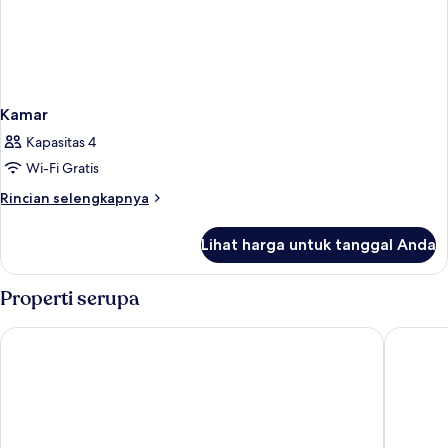
Kamar
Kapasitas 4
Wi-Fi Gratis
Rincian
Rincian selengkapnya
lebih
lanjut
Lihat harga untuk tanggal Anda
untuk
Kamar
Properti serupa
Costa Bitezhan Hotel
Bodrum 