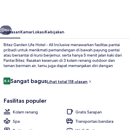
Life
Hotel
-
belumnya
Berikutnya
All
86+
Ringkasan
Kamar
Lokasi
Kebijakan
Inclusive
Bitez Garden Life Hotel - All Inclusive menawarkan fasilitas pantai
pribadi untuk menikmati pemandangan di bawah payung pantai
atau bersantai di kursi berjemur, serta hanya 5 menit jalan kaki dari
Pantai Bitez. Rasakan keseruan di 3 kolam renang outdoor dan
taman bermain air, tamu juga dapat memanjakan diri dengan
mengunjungi spa untuk menikmati pijat, facial, dan
manikur/pedikur. Anda bisa menikmati makan malam di 2 restoran,
Ulasan
Sangat bagus
dan bar/lounge adalah tempat yang sempurna untuk menikmati
8,4
Lihat total 118 ulasan
8,4 dari 10
minuman dingin.Fasilitas seperti klub anak gratis, bar tepi kolam
renang, dan sauna adalah keunggulan lainnya.
Pantai pribadi, kursi berjemur, dan p
Fasilitas populer
Kolam renang
Gratis Sarapan
Spa
Transportasi bandara