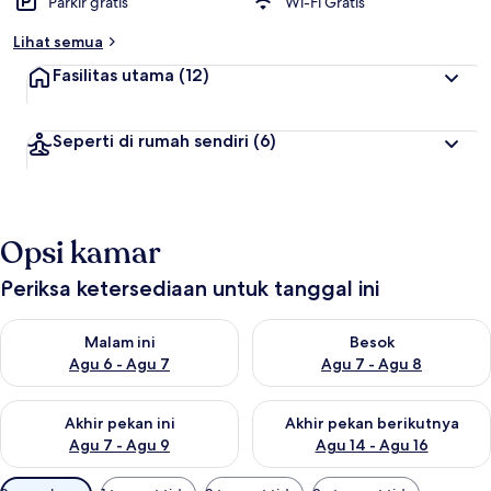
Parkir gratis
Wi-Fi Gratis
Lihat semua
Fasilitas utama
(12)
Seperti di rumah sendiri
(6)
Opsi kamar
Periksa ketersediaan untuk tanggal ini
Periksa ketersediaan untuk malam ini Agu 6 - Agu 7
Periksa ketersediaan untuk be
Malam ini
Besok
Agu 6 - Agu 7
Agu 7 - Agu 8
Periksa ketersediaan untuk akhir pekan ini Agu 7 - Agu 9
Periksa ketersediaan untuk ak
Akhir pekan ini
Akhir pekan berikutnya
Agu 7 - Agu 9
Agu 14 - Agu 16
Filter