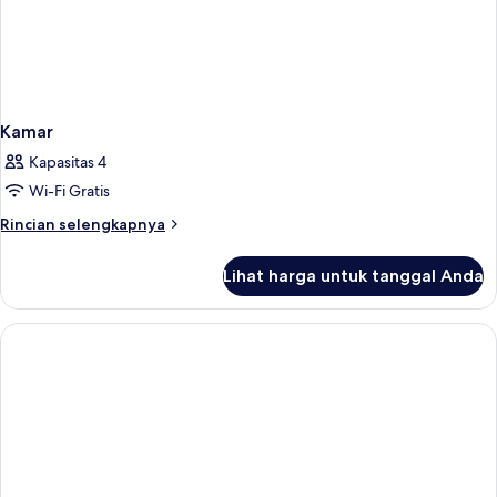
Kamar
Kapasitas 4
Wi-Fi Gratis
Rincian
Rincian selengkapnya
lebih
lanjut
Lihat harga untuk tanggal Anda
untuk
Kamar