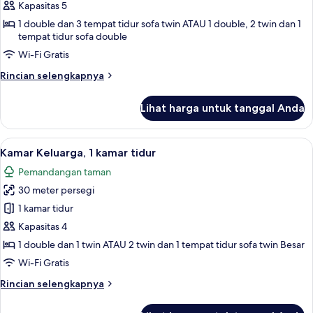
Suit
Kapasitas 5
1 double dan 3 tempat tidur sofa twin ATAU 1 double, 2 twin dan 1
tempat tidur sofa double
Wi-Fi Gratis
Rincian
Rincian selengkapnya
lebih
lanjut
Lihat harga untuk tanggal Anda
untuk
Deluxe
Suit
Lihat
Kamar Keluarga, 1 kamar tidur | Branka
14
Kamar Keluarga, 1 kamar tidur
semua
Pemandangan taman
foto
30 meter persegi
untuk
Kamar
1 kamar tidur
Keluarga,
Kapasitas 4
1
1 double dan 1 twin ATAU 2 twin dan 1 tempat tidur sofa twin Besar
kamar
Wi-Fi Gratis
tidur
Rincian
Rincian selengkapnya
lebih
lanjut