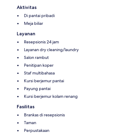
Aktivitas
Di pantai pribadi
Meja biliar
Layanan
Resepsionis 24 jam
Layanan dry cleaning/laundry
Salon rambut
Penitipan koper
Staf multibahasa
Kursi berjemur pantai
Payung pantai
Kursi berjemur kolam renang
Fasilitas
Brankas di resepsionis
Taman
Perpustakaan