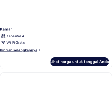
Kamar
Kapasitas 4
Wi-Fi Gratis
Rincian
Rincian selengkapnya
lebih
lanjut
Lihat harga untuk tanggal Anda
untuk
Kamar