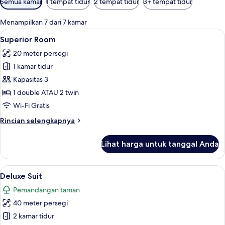
Semua kamar
1 tempat tidur
2 tempat tidur
3+ tempat tidur
tersedia
untuk
Menampilkan 7 dari 7 kamar
kamar
Lihat
Brankas, meja kerja, kedap suara, dan 
13
Superior Room
semua
20 meter persegi
foto
1 kamar tidur
untuk
Superior
Kapasitas 3
Room
1 double ATAU 2 twin
Wi-Fi Gratis
Rincian
Rincian selengkapnya
lebih
lanjut
Lihat harga untuk tanggal Anda
untuk
Superior
Room
Lihat
Deluxe Suit | Brankas, meja kerja, keda
16
Deluxe Suit
semua
Pemandangan taman
foto
40 meter persegi
untuk
Deluxe
2 kamar tidur