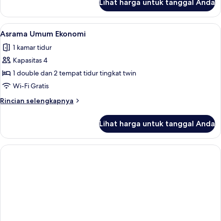
Lihat harga untuk tanggal Anda
untuk
Kamar
Keluarga,
Lihat
Asrama Umum Ekonomi | Brankas, meja 
7
1
Asrama Umum Ekonomi
semua
kamar
1 kamar tidur
tidur
foto
Kapasitas 4
untuk
Asrama
1 double dan 2 tempat tidur tingkat twin
Umum
Wi-Fi Gratis
Ekonomi
Rincian
Rincian selengkapnya
lebih
lanjut
Lihat harga untuk tanggal Anda
untuk
Asrama
Umum
Ekonomi