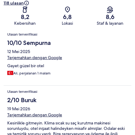
118 ulasan
8,2
6,8
8,6
Kebersihan
Lokasi
Staf & layanan
Ulasan
Ulasan terverifikasi
10/10 Sempurna
12 Mei 2025
Terjemahkan dengan Google
Gayet güzel bir otel
Ali, perjalanan 1 malam
Ulasan terverifikasi
2/10 Buruk
19 Mei 2026
Terjemahkan dengan Google
Kesinlikle gitmeyin. Klima sıcak su saç kurutma makinesi
sorunluydu, otel inşaat halindeyken misafir almışlar. Odalar eski
ve temizlik sorunu vardı. Bize rezervasyon ve ödeme ile ilgili