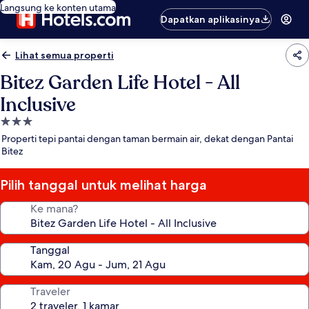
Langsung ke konten utama
Dapatkan aplikasinya
Lihat semua properti
Bitez Garden Life Hotel - All
Inclusive
Properti
bintang
Properti tepi pantai dengan taman bermain air, dekat dengan Pantai
3.0
Bitez
Pilih tanggal untuk melihat harga
Ke mana?
Tanggal
Traveler