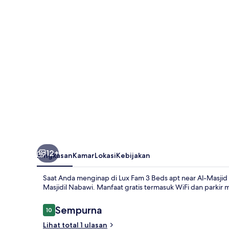
Beds
apt
near
Al-
Masjid
Nabawi
12+
Ringkasan
Kamar
Lokasi
Kebijakan
Saat Anda menginap di Lux Fam 3 Beds apt near Al-Masjid
Masjidil Nabawi. Manfaat gratis termasuk WiFi dan parkir m
Ulasan
Sempurna
10
10 dari 10
Lihat total 1 ulasan