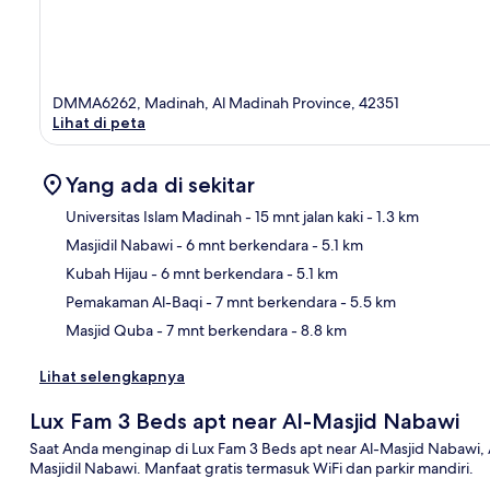
DMMA6262, Madinah, Al Madinah Province, 42351
Lihat di peta
Yang ada di sekitar
Universitas Islam Madinah
- 15 mnt jalan kaki
- 1.3 km
Masjidil Nabawi
- 6 mnt berkendara
- 5.1 km
Pet
Kubah Hijau
- 6 mnt berkendara
- 5.1 km
Pemakaman Al-Baqi
- 7 mnt berkendara
- 5.5 km
Masjid Quba
- 7 mnt berkendara
- 8.8 km
Lihat selengkapnya
Lux Fam 3 Beds apt near Al-Masjid Nabawi
Saat Anda menginap di Lux Fam 3 Beds apt near Al-Masjid Nabawi, 
Masjidil Nabawi. Manfaat gratis termasuk WiFi dan parkir mandiri.