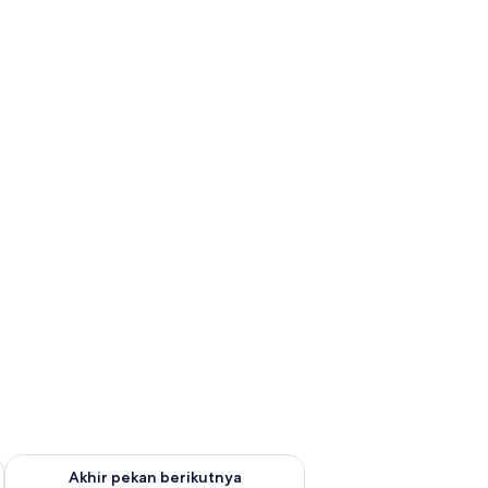
 ini Agu 14 - Agu 16
Periksa ketersediaan untuk akhir pekan berikutnya Agu 21 - A
Akhir pekan berikutnya