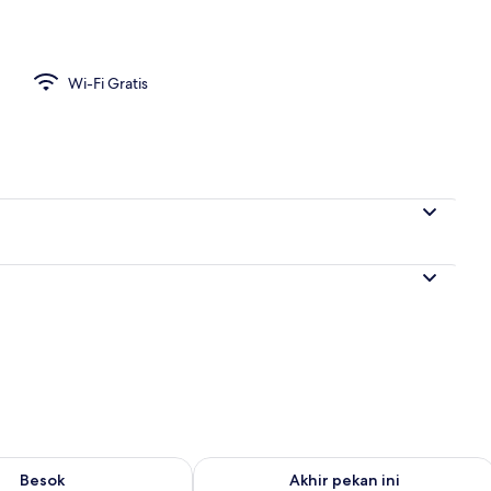
nterior
Wi-Fi Gratis
sediaan untuk besok Agu 9 - Agu 10
Periksa ketersediaan untuk akhir pekan
Besok
Akhir pekan ini