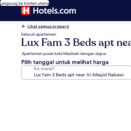
Langsung ke konten utama
Lihat semua properti
Seluruh apartemen
Lux Fam 3 Beds apt ne
Apartemen pusat kota Madinah dengan dapur
Pilih tanggal untuk melihat harga
Ke mana?
Galeri
foto
untuk
Lux
Fam
3