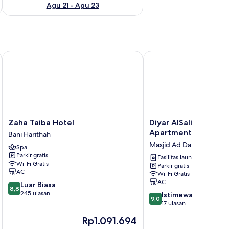
Agu 21 - Agu 23
Zaha Taiba Hotel
Diyar AlSaliheen Servi
Zaha
Diyar
Zaha Taiba Hotel
Diyar AlSaliheen Ser
Taiba
AlSaliheen
Apartments
Bani Harithah
Hotel
Serviced
Masjid Ad Dar
Spa
Bani
Apartments
Parkir gratis
Harithah
Masjid
Fasilitas laundry
Wi-Fi Gratis
Parkir gratis
Ad
AC
Wi-Fi Gratis
Dar
AC
8.8
Luar Biasa
8,8
dari
245 ulasan
9.0
Istimewa
9,0
10,
dari
17 ulasan
Luar
10,
Harga
Rp1.091.694
Biasa,
Istimewa,
sekarang