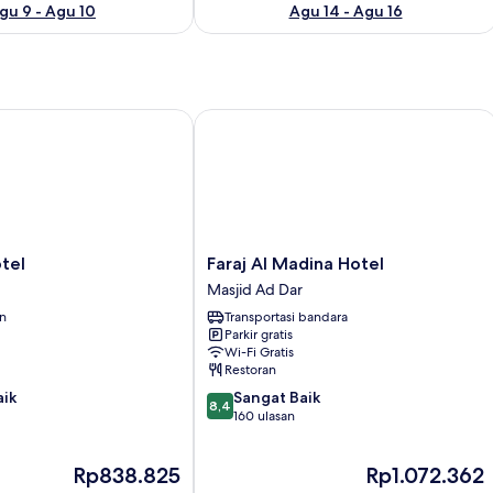
gu 9 - Agu 10
Agu 14 - Agu 16
l
Faraj Al Madina Hotel
Faraj
tel
Faraj Al Madina Hotel
Al
Masjid Ad Dar
Madina
an
Transportasi bandara
Hotel
Parkir gratis
Masjid
Wi-Fi Gratis
Ad
Restoran
Dar
8.4
aik
Sangat Baik
8,4
dari
160 ulasan
10,
Sangat
Harga
Harga
Rp838.825
Rp1.072.362
Baik,
sekarang
sekarang