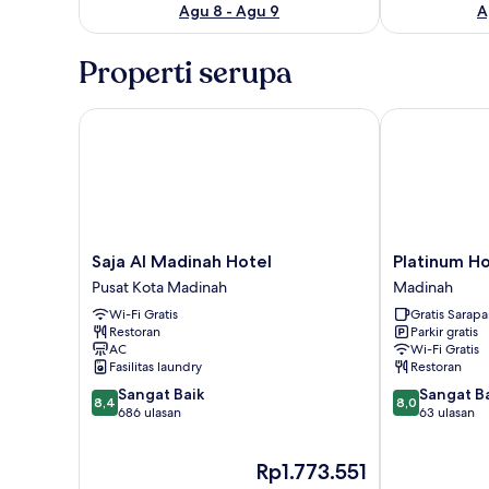
Agu 8 - Agu 9
A
Properti serupa
Saja Al Madinah Hotel
Platinum Hote
Saja
Platinum
Saja Al Madinah Hotel
Platinum Ho
Al
Hotel
Pusat Kota Madinah
Madinah
Madinah
Madinah
Wi-Fi Gratis
Gratis Sarap
Hotel
Restoran
Parkir gratis
Pusat
AC
Wi-Fi Gratis
Kota
Fasilitas laundry
Restoran
Madinah
8.4
8.0
Sangat Baik
Sangat B
8,4
8,0
dari
dari
686 ulasan
63 ulasan
10,
10,
Sangat
Sangat
Harga
Rp1.773.551
Baik,
Baik,
sekarang