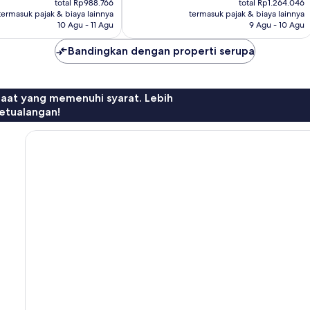
160
total Rp988.766
total Rp1.264.046
Rp838.825
Rp1.072.362
ulasan
termasuk pajak & biaya lainnya
termasuk pajak & biaya lainnya
10 Agu - 11 Agu
9 Agu - 10 Agu
Bandingkan dengan properti serupa
faat yang memenuhi syarat. Lebih
etualangan!