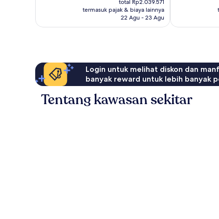
686
63
total Rp2.039.571
Rp1.773.551
ulasan
ulasan
termasuk pajak & biaya lainnya
22 Agu - 23 Agu
Login untuk melihat diskon dan man
banyak reward untuk lebih banyak p
Tentang kawasan sekitar