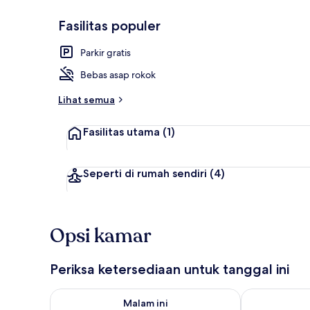
Fasilitas populer
Pintu masuk i
Parkir gratis
Bebas asap rokok
Lihat semua
Fasilitas utama
(1)
Seperti di rumah sendiri
(4)
Opsi kamar
Periksa ketersediaan untuk tanggal ini
Periksa ketersediaan untuk malam ini Agu 8 - Agu 9
Periksa keter
Malam ini