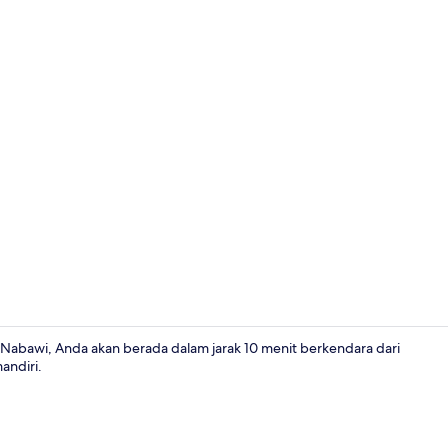
Apartemen M
 Nabawi, Anda akan berada dalam jarak 10 menit berkendara dari
andiri.
Apartemen Me