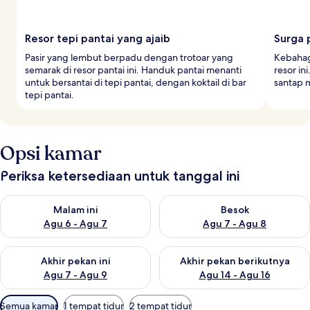
Resor tepi pantai yang ajaib
Surga 
Pasir yang lembut berpadu dengan trotoar yang
Kebahagi
semarak di resor pantai ini. Handuk pantai menanti
resor in
untuk bersantai di tepi pantai, dengan koktail di bar
santap 
tepi pantai.
Opsi kamar
Periksa ketersediaan untuk tanggal ini
Periksa ketersediaan untuk malam ini Agu 6 - Agu 7
Periksa ketersediaan untuk be
Malam ini
Besok
Agu 6 - Agu 7
Agu 7 - Agu 8
Periksa ketersediaan untuk akhir pekan ini Agu 7 - Agu 9
Periksa ketersediaan untuk ak
Akhir pekan ini
Akhir pekan berikutnya
Agu 7 - Agu 9
Agu 14 - Agu 16
Filter
Semua kamar
1 tempat tidur
2 tempat tidur