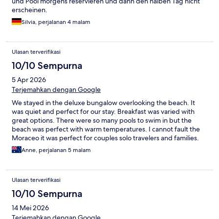
und Pool morgens reservieren und dann den halben Tag nicht
erscheinen.
Silvia, perjalanan 4 malam
Ulasan terverifikasi
10/10 Sempurna
5 Apr 2026
Terjemahkan dengan Google
We stayed in the deluxe bungalow overlooking the beach. It
was quiet and perfect for our stay. Breakfast was varied with
great options. There were so many pools to swim in but the
beach was perfect with warm temperatures. I cannot fault the
Moraceo it was perfect for couples solo travelers and families.
Nicely spread out.
Anne, perjalanan 5 malam
Ulasan terverifikasi
10/10 Sempurna
14 Mei 2026
Terjemahkan dengan Google