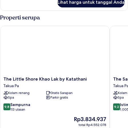
Lihat harga untuk tanggal Anda
untuk
Kamar
Properti serupa
The Little Shore Khao Lak by Katathani
The Sand
The
The
The Little Shore Khao Lak by Katathani
The Sa
Little
Sands
Takua Pa
Takua P
Shore
Khao
Kolam renang
Gratis Sarapan
Kolam
Khao
Lak
Spa
Parkir gratis
Spa
Lak
by
by
Katathan
9.8
9.2
Sempurna
Ist
9,8
9,2
Katathani
Takua
dari
dari
113 ulasan
1.005
Takua
Pa
10,
10,
Harga
Rp3.834.937
Pa
Sempurna,
Istimew
sekarang
113
1.005
total Rp4.552.078