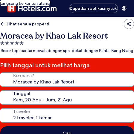
Langsung ke konten utama
Dapatkan aplikasinya
Lihat semua properti
Moracea by Khao Lak Resort
Properti
bintang
Resor tepi pantai mewah dengan spa, dekat dengan Pantai Bang Niang
5.0
Pilih tanggal untuk melihat harga
Ke mana?
Tanggal
Traveler
Cari