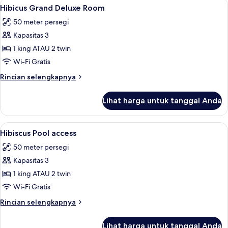
Lihat
Hibicus Grand
7
Front
Hibicus Grand Deluxe Room
semua
Bungalow
50 meter persegi
foto
Kapasitas 3
untuk
Hibicus
1 king ATAU 2 twin
Grand
Wi-Fi Gratis
Deluxe
Rincian
Rincian selengkapnya
Room
lebih
lanjut
Lihat harga untuk tanggal Anda
untuk
Hibicus
Grand
Lihat
Hibiscus Pool access | Brankas, meja ke
6
Deluxe
Hibiscus Pool access
semua
Room
50 meter persegi
foto
Kapasitas 3
untuk
Hibiscus
1 king ATAU 2 twin
Pool
Wi-Fi Gratis
access
Rincian
Rincian selengkapnya
lebih
lanjut
Lihat harga untuk tanggal Anda