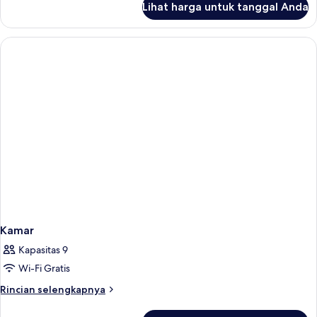
Lihat harga untuk tanggal Anda
untuk
Kamar
Kamar
Kapasitas 9
Wi-Fi Gratis
Rincian
Rincian selengkapnya
lebih
lanjut