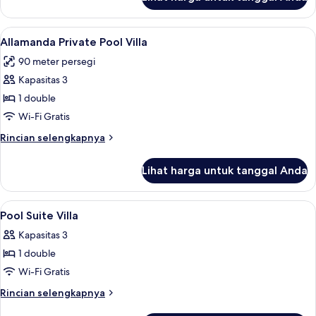
untuk
Hibiscus
Pool
Lihat
Allamanda Priv
8
access
Allamanda Private Pool Villa
semua
90 meter persegi
foto
Kapasitas 3
untuk
Allamanda
1 double
Private
Wi-Fi Gratis
Pool
Rincian
Rincian selengkapnya
Villa
lebih
lanjut
Lihat harga untuk tanggal Anda
untuk
Allamanda
Private
Lihat
Pool Suite Villa | Kolam renang pribadi
6
Pool
Pool Suite Villa
semua
Villa
Kapasitas 3
foto
1 double
untuk
Pool
Wi-Fi Gratis
Suite
Rincian
Rincian selengkapnya
Villa
lebih