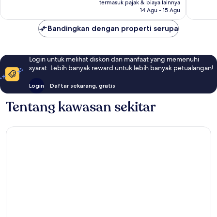
Rp3.834.937
termasuk pajak & biaya lainnya
ulasan
ulasan
14 Agu - 15 Agu
Bandingkan dengan properti serupa
Login untuk melihat diskon dan manfaat yang memenuhi
syarat. Lebih banyak reward untuk lebih banyak petualangan!
Login
Daftar sekarang, gratis
Tentang kawasan sekitar