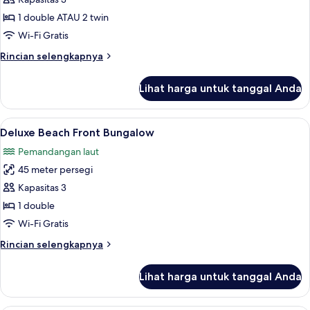
1 double ATAU 2 twin
Wi-Fi Gratis
Rincian
Rincian selengkapnya
lebih
lanjut
Lihat harga untuk tanggal Anda
untuk
Bungalow
Deluks
Lihat
Deluxe Beach Front Bungalow | Pema
5
Deluxe Beach Front Bungalow
semua
Pemandangan laut
foto
45 meter persegi
untuk
Deluxe
Kapasitas 3
Beach
1 double
Front
Wi-Fi Gratis
Bungalow
Rincian
Rincian selengkapnya
lebih
lanjut
Lihat harga untuk tanggal Anda
untuk
Deluxe
Beach