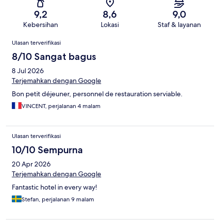
9,2
8,6
9,0
Kebersihan
Lokasi
Staf & layanan
Ulasan
Ulasan terverifikasi
8/10 Sangat bagus
8 Jul 2026
Terjemahkan dengan Google
Bon petit déjeuner, personnel de restauration serviable.
VINCENT, perjalanan 4 malam
Ulasan terverifikasi
10/10 Sempurna
20 Apr 2026
Terjemahkan dengan Google
Fantastic hotel in every way!
Stefan, perjalanan 9 malam