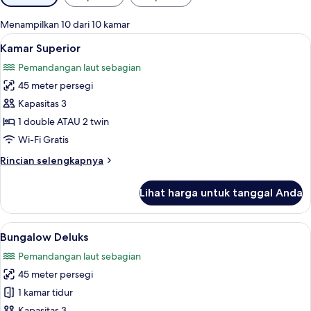
tersedia
untuk
Menampilkan 10 dari 10 kamar
kamar
Lihat
Kamar Superior | Brankas, meja kerja, 
6
Kamar Superior
semua
Pemandangan laut sebagian
foto
45 meter persegi
untuk
Kamar
Kapasitas 3
Superior
1 double ATAU 2 twin
Wi-Fi Gratis
Rincian
Rincian selengkapnya
lebih
lanjut
Lihat harga untuk tanggal Anda
untuk
Kamar
Superior
Lihat
Bungalow Deluks | Brankas, meja kerja
5
Bungalow Deluks
semua
Pemandangan laut sebagian
foto
45 meter persegi
untuk
Bungalow
1 kamar tidur
Deluks
Kapasitas 3