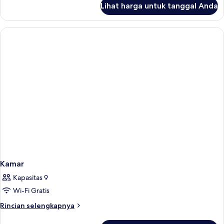
Lihat harga untuk tanggal Anda
untuk
Kamar
Kamar
Kapasitas 9
Wi-Fi Gratis
Rincian
Rincian selengkapnya
lebih
lanjut