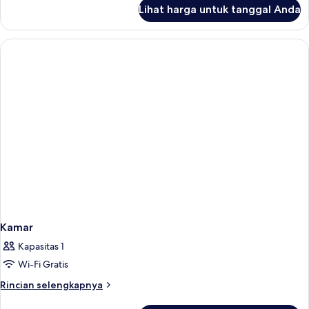
lanjut
Lihat harga untuk tanggal Anda
untuk
Pool
Suite
Villa
Kamar
Kapasitas 1
Wi-Fi Gratis
Rincian
Rincian selengkapnya
lebih
lanjut