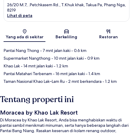
26/20 M.7, .Petchkasem Rd., T.Khuk khak, Takua Pa, Phang Nga,
8219
Lihat di peta
Peta
Yang ada di sekitar
Berkeliling
Restoran
Pantai Nang Thong
- 7 mnt jalan kaki
- 0.6 km
Supermarket Nangthong
- 10 mnt jalan kaki
- 0.9 km
Khao Lak
- 14 mnt jalan kaki
- 1.2 km
Pantai Matahari Terbenam
- 16 mnt jalan kaki
- 1.4 km
Taman Nasional Khao Lak–Lam Ru
- 2 mnt berkendara
- 1.2 km
Tentang properti ini
Moracea by Khao Lak Resort
Di Moracea by Khao Lak Resort, Anda bisa menghabiskan waktu di
pantai sambil menikmati minuman, serta hanya beberapa langkah dari
Pantai Bang Niang. Rasakan keseruan di kolam renang outdoor,