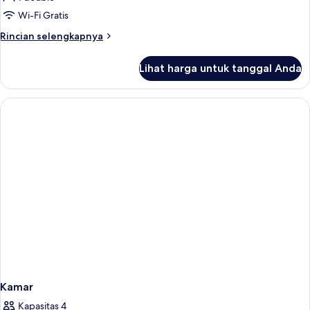
Twin
Wi-Fi Gratis
Superior,
Rincian
Rincian selengkapnya
pemandangan
lebih
laut
lanjut
Lihat harga untuk tanggal Anda
untuk
Kamar
Double
atau
Twin
Superior,
pemandangan
laut
Kamar
Kapasitas 4