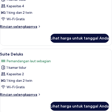
Superior,
foto
pemandangan
Kapasitas 4
untuk
laut
Kamar
1 king dan 2 twin
terbatas
Keluarga
Wi-Fi Gratis
Rincian
Rincian selengkapnya
lebih
lanjut
Lihat harga untuk tanggal Anda
untuk
Kamar
Keluarga
Lihat
Brankas, meja kerja, ruang kerja rama
16
Suite Deluks
semua
Pemandangan laut sebagian
foto
1 kamar tidur
untuk
Suite
Kapasitas 2
Deluks
1 king dan 2 twin
Wi-Fi Gratis
Rincian
Rincian selengkapnya
lebih
lanjut
Lihat harga untuk tanggal Anda
untuk