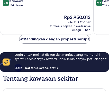
9.0
9.6
Istimewa
Sem
9,0
9,6
dari
dari
524 ulasan
282 
10,
10,
Istimewa,
Sempur
Harga
Rp3.950.013
524
282
sekarang
total Rp4.288.577
ulasan
ulasan
Rp3.950.013
termasuk pajak & biaya lainnya
31 Agu - 1 Sep
Bandingkan dengan properti serupa
Login untuk melihat diskon dan manfaat yang memenuhi
syarat. Lebih banyak reward untuk lebih banyak petualangan!
Login
Daftar sekarang, gratis
Tentang kawasan sekitar