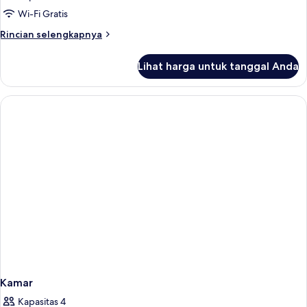
Wi-Fi Gratis
Rincian
Rincian selengkapnya
lebih
lanjut
Lihat harga untuk tanggal Anda
untuk
Kamar
Kamar
Kapasitas 4