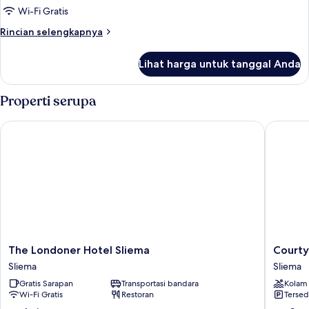
Wi-Fi Gratis
Rincian
Rincian selengkapnya
lebih
lanjut
Lihat harga untuk tanggal Anda
untuk
Kamar
Properti serupa
The Londoner Hotel Sliema
Courtyar
The
Courtya
The Londoner Hotel Sliema
Courty
Londoner
by
Sliema
Sliema
Hotel
Marriott
Gratis Sarapan
Transportasi bandara
Kolam
Sliema
Sliema
Wi-Fi Gratis
Restoran
Tersed
Sliema
Sliema