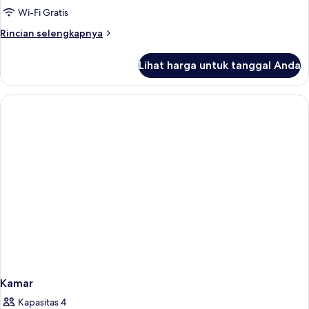
Wi-Fi Gratis
Rincian
Rincian selengkapnya
lebih
lanjut
Lihat harga untuk tanggal Anda
untuk
Kamar
Kamar
Kapasitas 4