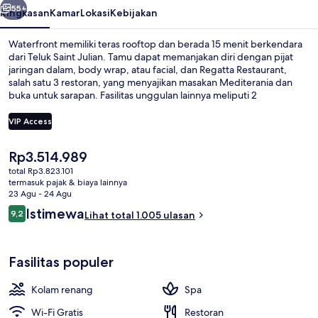
55+
Ringkasan
Kamar
Lokasi
Kebijakan
Waterfront memiliki teras rooftop dan berada 15 menit berkendara
dari Teluk Saint Julian. Tamu dapat memanjakan diri dengan pijat
jaringan dalam, body wrap, atau facial, dan Regatta Restaurant,
salah satu 3 restoran, yang menyajikan masakan Mediterania dan
buka untuk sarapan. Fasilitas unggulan lainnya meliputi 2
bar/lounge, kolam renang indoor, dan kolam renang outdoor. Staf
dan kondisi keseluruhan mendapatkan nilai yang bagus dari para
VIP Access
traveler.
Harga
Rp3.514.989
Kolam renang indoor dan kolam rena
saat
total Rp3.823.101
ini
termasuk pajak & biaya lainnya
Rp3.514.989
23 Agu - 24 Agu
Ulasan
Istimewa
9,2
Lihat total 1.005 ulasan
9,2 dari 10
Fasilitas populer
Kolam renang
Spa
Wi-Fi Gratis
Restoran