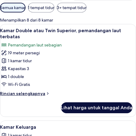
Filter
Semua kamar
1 tempat tidur
3+ tempat tidur
tersedia
untuk
Menampilkan 8 dari 8 kamar
kamar
Lihat
Kamar Double atau Twin Superior, pema
6
Kamar Double atau Twin Superior, pemandangan laut
semua
terbatas
foto
Pemandangan laut sebagian
untuk
19 meter persegi
Kamar
1 kamar tidur
Double
atau
Kapasitas 3
Twin
1 double
Superior,
Wi-Fi Gratis
pemandangan
Rincian
Rincian selengkapnya
laut
lebih
terbatas
lanjut
Lihat harga untuk tanggal Anda
untuk
Kamar
Double
Lihat
Kamar Keluarga | Fasilitas kamar man
6
atau
Kamar Keluarga
semua
Twin
1 kamar tidur