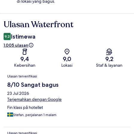
di lokasi yang bagus.
Ulasan Waterfront
Ulasan
Istimewa
9,2
1.005 ulasan
9,4
9,0
9,2
Kebersihan
Lokasi
Staf & layanan
Ulasan
Ulasan terverifikasi
8/10 Sangat bagus
23 Jul 2026
Terjemahkan dengan Google
Fin klass på hotellet
Stefan, perjalanan 1 malam
Ulasan terverifikasi