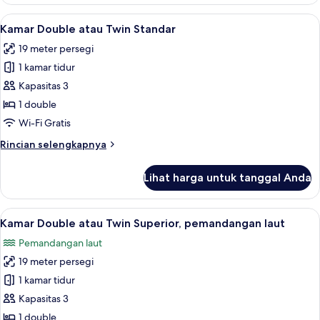
Suite
Deluks
Lihat
Kamar Double atau Twin Standar | Bran
5
Kamar Double atau Twin Standar
semua
19 meter persegi
foto
1 kamar tidur
untuk
Kamar
Kapasitas 3
Double
1 double
atau
Wi-Fi Gratis
Twin
Rincian
Rincian selengkapnya
Standar
lebih
lanjut
Lihat harga untuk tanggal Anda
untuk
Kamar
Double
Lihat
Kamar Double atau Twin Superior, pem
7
atau
Kamar Double atau Twin Superior, pemandangan laut
semua
Twin
Pemandangan laut
Standar
foto
19 meter persegi
untuk
Kamar
1 kamar tidur
Double
Kapasitas 3
atau
1 double