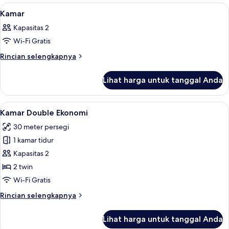
Lihat
Brankas, meja kerja, Wi-Fi gratis, dan s
19
Kamar
semua
Kapasitas 2
foto
Wi-Fi Gratis
untuk
Kamar
Rincian
Rincian selengkapnya
lebih
lanjut
Lihat harga untuk tanggal Anda
untuk
Kamar
Lihat
Kamar Double Ekonomi | Brankas, meja k
4
Kamar Double Ekonomi
semua
30 meter persegi
foto
1 kamar tidur
untuk
Kamar
Kapasitas 2
Double
2 twin
Ekonomi
Wi-Fi Gratis
Rincian
Rincian selengkapnya
lebih
lanjut
Lihat harga untuk tanggal Anda
untuk