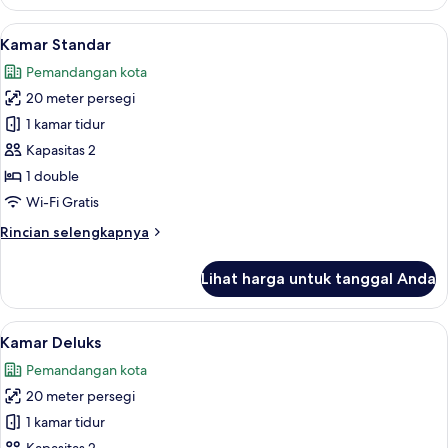
Kamar
Double
Lihat
Kamar Standar | Brankas, meja kerja, Wi
7
Ekonomi
Kamar Standar
semua
Pemandangan kota
foto
20 meter persegi
untuk
Kamar
1 kamar tidur
Standar
Kapasitas 2
1 double
Wi-Fi Gratis
Rincian
Rincian selengkapnya
lebih
lanjut
Lihat harga untuk tanggal Anda
untuk
Kamar
Standar
Lihat
Kamar Deluks | Brankas, meja kerja, Wi-
7
Kamar Deluks
semua
Pemandangan kota
foto
20 meter persegi
untuk
Kamar
1 kamar tidur
Deluks