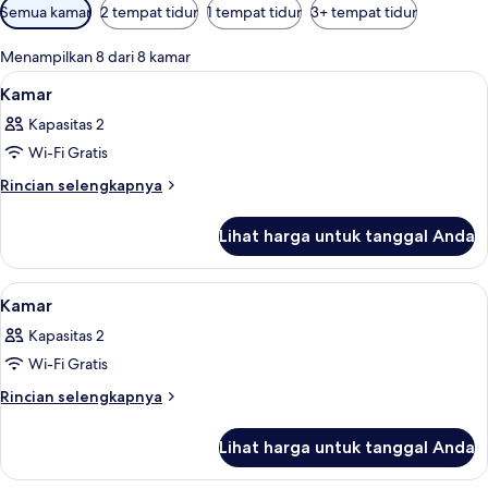
Filter
Semua kamar
2 tempat tidur
1 tempat tidur
3+ tempat tidur
tersedia
untuk
Menampilkan 8 dari 8 kamar
kamar
Lihat
Brankas, meja kerja, Wi-Fi gratis, dan s
6
Kamar
semua
Kapasitas 2
foto
Wi-Fi Gratis
untuk
Kamar
Rincian
Rincian selengkapnya
lebih
lanjut
Lihat harga untuk tanggal Anda
untuk
Kamar
Lihat
Brankas, meja kerja, Wi-Fi gratis, dan s
12
Kamar
semua
Kapasitas 2
foto
Wi-Fi Gratis
untuk
Kamar
Rincian
Rincian selengkapnya
lebih
lanjut
Lihat harga untuk tanggal Anda
untuk
Kamar