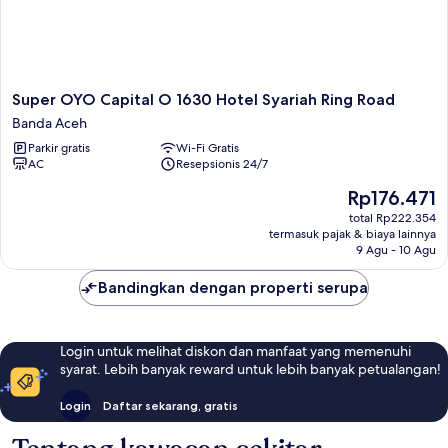
Super
Super OYO Capital O 1630 Hotel Syariah Ring Road
OYO
Banda Aceh
Capital
Parkir gratis
Wi-Fi Gratis
O
AC
Resepsionis 24/7
1630
Hotel
Harga
Rp176.471
Syariah
sekarang
total Rp222.354
Ring
Rp176.471
termasuk pajak & biaya lainnya
Road
9 Agu - 10 Agu
Banda
Aceh
Bandingkan dengan properti serupa
Login untuk melihat diskon dan manfaat yang memenuhi
syarat. Lebih banyak reward untuk lebih banyak petualangan!
Login
Daftar sekarang, gratis