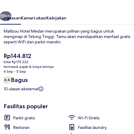
belumnya
Berikutnya
57+
Ringkasan
Kamar
Lokasi
Kebijakan
Malibou Hotel Medan merupakan pilihan yang bagus untuk
menginap di Tebing Tinggi. Tamu akan mendapatkan manfaat gratis
seperti WiFi dan parkir mandiri.
Harga
Rp144.812
saat
total Rp175.222
ini
termasuk pajak & biaya lainnya
Rp144.812
4 Sep - 5 Sep
Ulasan
Bagus
6,4
Eksterior
6,4 dari 10
10 ulasan eksternal
Fasilitas populer
Parkir gratis
Wi-Fi Gratis
Restoran
Fasilitas laundry