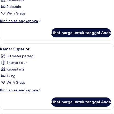
Kapasitas 2
2 double
Wi-Fi Gratis
Rincian
Rincian selengkapnya
lebih
lanjut
Lihat harga untuk tanggal Anda
untuk
Kamar
Deluks
Lihat
Kamar Superior | Brankas, meja kerja, W
9
Kamar Superior
semua
30 meter persegi
foto
1 kamar tidur
untuk
Kamar
Kapasitas 2
Superior
1 king
Wi-Fi Gratis
Rincian
Rincian selengkapnya
lebih
lanjut
Lihat harga untuk tanggal Anda
untuk
Kamar
Superior