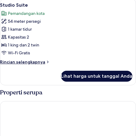
Lihat
Studio Suite | Brankas, meja kerja, Wi-F
10
Studio Suite
semua
Pemandangan kota
foto
54 meter persegi
untuk
Studio
1 kamar tidur
Suite
Kapasitas 2
1 king dan 2 twin
Wi-Fi Gratis
Rincian
Rincian selengkapnya
lebih
lanjut
Lihat harga untuk tanggal Anda
untuk
Studio
Suite
Properti serupa
Super OYO Capital O 1630 Hotel Syariah Ring Road