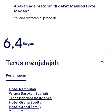
Apakah ada restoran di dekat Malibou Hotel
Medan?
Ya, ada restoran di properti.
Ulasan
6,4
Bagus
Terus menjelajah
Penginapan
T
Hotel Rembulan
a
T
Wisma Barokah Syariah
u
a
T
Trans Bandara Residence
t
u
a
T
Hotel Graha Soeltan
a
t
u
a
T
Hotel Grand Family
n
a
t
u
a
T