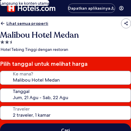
Langsung ke konten utama
Dapatkan aplikasinya
Lihat semua properti
Malibou Hotel Medan
Properti
bintang
Hotel Tebing Tinggi dengan restoran
2.5
Pilih tanggal untuk melihat harga
Ke mana?
Tanggal
Traveler
Cari