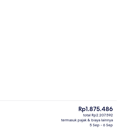
Kamar Deluks | Wi-Fi gratis dan seprai
Harga
Rp1.875.486
saat
total Rp2.207.592
ini
termasuk pajak & biaya lainnya
Resepsionis
Rp1.875.486
5 Sep - 6 Sep