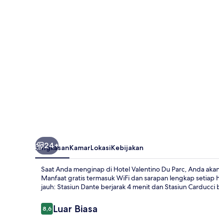
Parc
24+
Ringkasan
Kamar
Lokasi
Kebijakan
Saat Anda menginap di Hotel Valentino Du Parc, Anda akan 
Manfaat gratis termasuk WiFi dan sarapan lengkap setiap h
jauh: Stasiun Dante berjarak 4 menit dan Stasiun Carducci 
Ulasan
Luar Biasa
8,6
8,6 dari 10