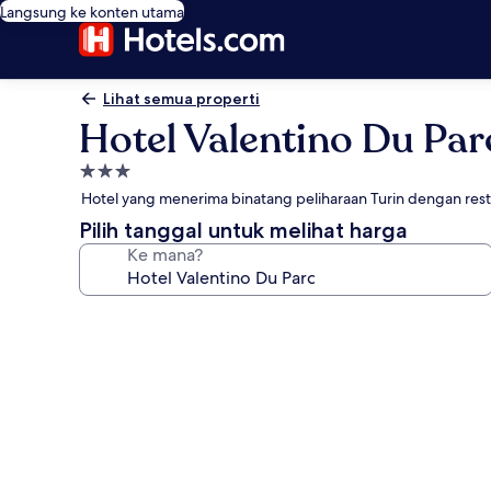
Langsung ke konten utama
Lihat semua properti
Hotel Valentino Du Par
Properti
bintang
Hotel yang menerima binatang peliharaan Turin dengan res
3.0
Pilih tanggal untuk melihat harga
Ke mana?
Galeri
foto
untuk
Hotel
Valentino
Du