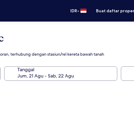
•
IDR
Buat daftar prope
c
toran, terhubung dengan stasiun/rel kereta bawah tanah
Tanggal