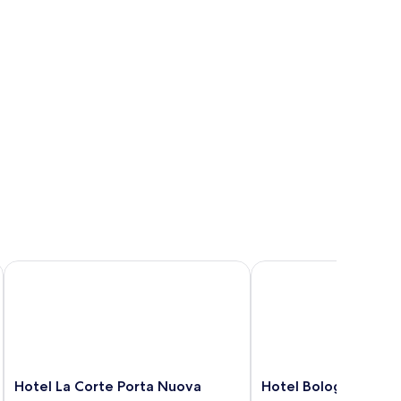
Hotel La Corte Porta Nuova
Hotel Bologna
Hotel
Hotel
Hotel La Corte Porta Nuova
Hotel Bologna
La
Bologna