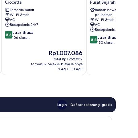
Crocetta
Pusat Sejarah
Corte
Pusat
Tersedia parkir
Ramah hewan
Porta
Sejarah
Wi-Fi Gratis
peliharaan
Nuova
AC
Wi-Fi Gratis
Crocetta
Resepsionis 24/7
AC
Resepsionis 24/7
8.8
Luar Biasa
8,8
8.6
Luar Biasa
dari
106 ulasan
8,6
dari
130 ulasan
10,
10,
Luar
Harga
H
Rp1.007.086
Luar
Biasa,
sekarang
s
Biasa,
total Rp1.252.352
106
Rp1.007.086
R
termasuk pajak & biaya lainnya
termasuk paj
130
ulasan
9 Agu - 10 Agu
ulasan
Login
Daftar sekarang, gratis