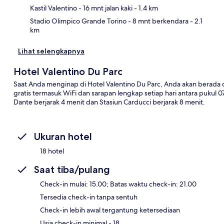
Kastil Valentino
- 16 mnt jalan kaki
- 1.4 km
Stadio Olimpico Grande Torino
- 8 mnt berkendara
- 2.1
km
Lihat selengkapnya
Hotel Valentino Du Parc
Saat Anda menginap di Hotel Valentino Du Parc, Anda akan berada da
gratis termasuk WiFi dan sarapan lengkap setiap hari antara pukul 0
Dante berjarak 4 menit dan Stasiun Carducci berjarak 8 menit.
Ukuran hotel
18 hotel
Saat tiba/pulang
Check-in mulai: 15.00; Batas waktu check-in: 21.00
Tersedia check-in tanpa sentuh
Check-in lebih awal tergantung ketersediaan
Usia check-in minimal - 18