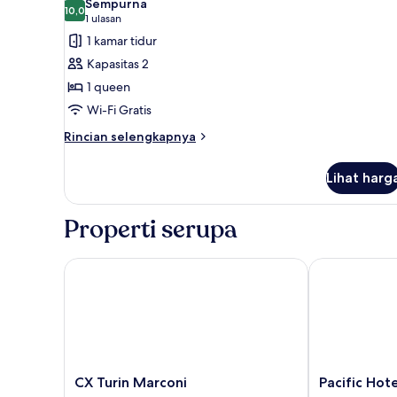
Sempurna
Tempat
foto
10,0
10,0 dari 10
(1
1 ulasan
Tidur
untuk
ulasan)
1 kamar tidur
Twin
Kamar
Kapasitas 2
Double
1 queen
Ekonomi
Wi-Fi Gratis
Rincian
Rincian selengkapnya
lebih
lanjut
Lihat harg
untuk
Kamar
Double
Properti serupa
Ekonomi
CX Turin Marconi
Pacific Hotel 
CX
Pacific
CX Turin Marconi
Pacific Hote
Turin
Hotel