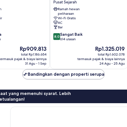
Pusat Sejarah
Pusat
n
Ramah hewan
Sejarah
peliharaan
ir
Wi-Fi Gratis
AC
Bar
8.0
a
Sangat Baik
8,0
dari
n
614 ulasan
10,
Harga
Harga
Rp909.813
Rp1.325.019
Sangat
sekarang
sekarang
Baik,
total Rp1.186.654
total Rp1.602.078
Rp909.813
Rp1.325.019
termasuk pajak & biaya lainnya
termasuk pajak & biaya lainnya
614
31 Agu - 1 Sep
24 Agu - 25 Agu
ulasan
Bandingkan dengan properti serupa
faat yang memenuhi syarat. Lebih
etualangan!