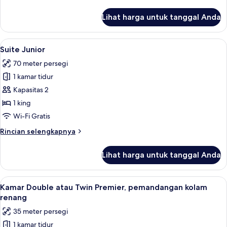
lebih
lanjut
Lihat harga untuk tanggal Anda
untuk
Vila
Mewah,
Lihat
Suite Junior | Brankas, tempat tidur bay
8
2
Suite Junior
semua
kamar
70 meter persegi
tidur
foto
1 kamar tidur
untuk
Suite
Kapasitas 2
Junior
1 king
Wi-Fi Gratis
Rincian
Rincian selengkapnya
lebih
lanjut
Lihat harga untuk tanggal Anda
untuk
Suite
Junior
Lihat
Kamar Double atau Twin Premier, peman
4
Kamar Double atau Twin Premier, pemandangan kolam
semua
renang
foto
35 meter persegi
untuk
1 kamar tidur