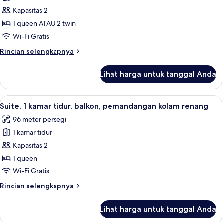
Kamar
Kapasitas 2
Double
atau
1 queen ATAU 2 twin
Twin
Wi-Fi Gratis
Premier,
Rincian
Rincian selengkapnya
pemandangan
lebih
kolam
lanjut
Lihat harga untuk tanggal Anda
untuk
renang
Kamar
Double
Lihat
Brankas, tempat tidur bayi gratis, Wi-Fi
13
atau
Suite, 1 kamar tidur, balkon, pemandangan kolam renang
semua
Twin
96 meter persegi
Premier,
foto
pemandangan
1 kamar tidur
untuk
kolam
Suite,
Kapasitas 2
renang
1
1 queen
kamar
Wi-Fi Gratis
tidur,
Rincian
Rincian selengkapnya
balkon,
lebih
pemandangan
lanjut
Lihat harga untuk tanggal Anda
untuk
kolam
Suite,