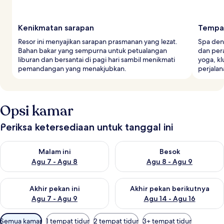
Kenikmatan sarapan
Tempat
Resor ini menyajikan sarapan prasmanan yang lezat.
Spa den
Bahan bakar yang sempurna untuk petualangan
dan per
liburan dan bersantai di pagi hari sambil menikmati
yoga, k
pemandangan yang menakjubkan.
perjala
Opsi kamar
Periksa ketersediaan untuk tanggal ini
Periksa ketersediaan untuk malam ini Agu 7 - Agu 8
Periksa ketersediaan untuk be
Malam ini
Besok
Agu 7 - Agu 8
Agu 8 - Agu 9
Periksa ketersediaan untuk akhir pekan ini Agu 7 - Agu 9
Periksa ketersediaan untuk ak
Akhir pekan ini
Akhir pekan berikutnya
Agu 7 - Agu 9
Agu 14 - Agu 16
Filter
Semua kamar
1 tempat tidur
2 tempat tidur
3+ tempat tidur