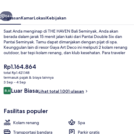
Seminyak
belumnya
Berikutnya
114+
Ringkasan
Kamar
Lokasi
Kebijakan
Saat Anda menginap di THE HAVEN Bali Seminyak, Anda akan
berada dalam jarak 15 menit jalan kaki dari Pantai Double Six dan
Pantai Seminyak. Tamu dapat dimanjakan dengan pijat di spa.
Keunggulan lain di resor Gaya Art Deco ini meliputi 2 kolam renang
outdoor, bar tepi kolam renang, dan klub kesehatan. Para traveler
menyukai staf dan sarapan.
Harga
Rp1.164.864
saat
total Rp1.421.148
ini
termasuk pajak & biaya lainnya
Vila, 1 kamar tidur | Pemandangan dar
Rp1.164.864
3 Sep - 4 Sep
Ulasan
Luar Biasa
8,6
Lihat total 1.001 ulasan
8,6 dari 10
Fasilitas populer
Kolam renang
Spa
Transportasi bandara
Parkir gratis