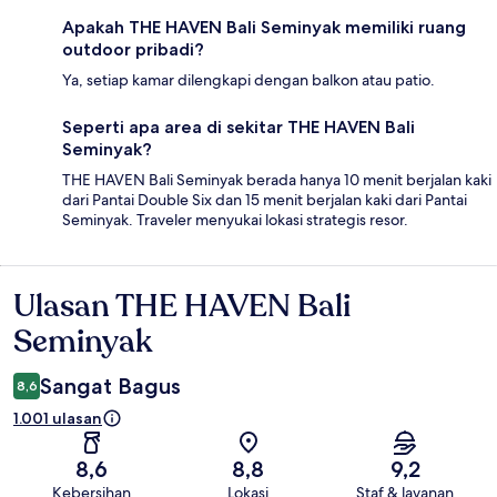
Apakah THE HAVEN Bali Seminyak memiliki ruang
outdoor pribadi?
Ya, setiap kamar dilengkapi dengan balkon atau patio.
Seperti apa area di sekitar THE HAVEN Bali
Seminyak?
THE HAVEN Bali Seminyak berada hanya 10 menit berjalan kaki
dari Pantai Double Six dan 15 menit berjalan kaki dari Pantai
Seminyak. Traveler menyukai lokasi strategis resor.
Ulasan THE HAVEN Bali
Ulasan
Seminyak
Sangat Bagus
8,6
1.001 ulasan
8,6
8,8
9,2
Kebersihan
Lokasi
Staf & layanan