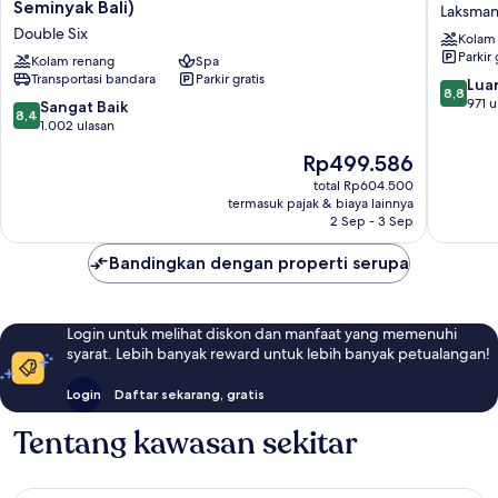
Seva
Seminya
Seminyak Bali)
Laksma
Seminyak
by
Double Six
Kolam
(Formerly
Lifestyl
Parkir 
Horison
Kolam renang
Spa
Laksman
Transportasi bandara
Parkir gratis
Seminyak
8.8
Luar
8,8
Bali)
dari
971 u
8.4
Sangat Baik
8,4
Double
10,
dari
1.002 ulasan
Six
Luar
10,
Harga
Rp499.586
Biasa,
Sangat
sekarang
971
Baik,
total Rp604.500
Rp499.586
ulasan
termasuk pajak & biaya lainnya
1.002
2 Sep - 3 Sep
ulasan
Bandingkan dengan properti serupa
Login untuk melihat diskon dan manfaat yang memenuhi
syarat. Lebih banyak reward untuk lebih banyak petualangan!
Login
Daftar sekarang, gratis
Tentang kawasan sekitar