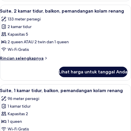
renang
1
Lihat
Brankas, tempat tidur bayi gratis, Wi-Fi
18
kamar
Suite, 2 kamar tidur, balkon, pemandangan kolam renang
semua
tidur,
133 meter persegi
balkon,
foto
pemandangan
2 kamar tidur
untuk
kolam
Suite,
Kapasitas 5
renang
2
2 queen ATAU 2 twin dan 1 queen
kamar
Wi-Fi Gratis
tidur,
Rincian
Rincian selengkapnya
balkon,
lebih
pemandangan
lanjut
Lihat harga untuk tanggal Anda
untuk
kolam
Suite,
renang
2
Lihat
Brankas, tempat tidur bayi gratis, Wi-Fi
10
kamar
Suite, 1 kamar tidur, balkon, pemandangan kolam renang
semua
tidur,
96 meter persegi
balkon,
foto
pemandangan
1 kamar tidur
untuk
kolam
Suite,
Kapasitas 2
renang
1
1 queen
kamar
Wi-Fi Gratis