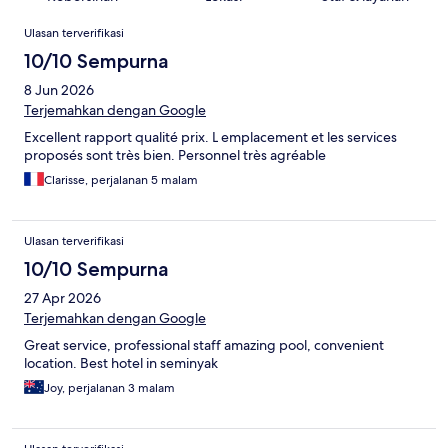
Ulasan
Ulasan terverifikasi
10/10 Sempurna
8 Jun 2026
Terjemahkan dengan Google
Excellent rapport qualité prix. L emplacement et les services
proposés sont très bien. Personnel très agréable
Clarisse, perjalanan 5 malam
Ulasan terverifikasi
10/10 Sempurna
27 Apr 2026
Terjemahkan dengan Google
Great service, professional staff amazing pool, convenient
location. Best hotel in seminyak
Joy, perjalanan 3 malam