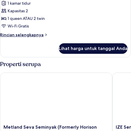
pemandangan
1 kamar tidur
untuk
kolam
Haven
Kapasitas 2
renang
Deluxe
1 queen ATAU 2 twin
Pool
Wi-Fi Gratis
View
Rincian
Rincian selengkapnya
with
lebih
Balcony
lanjut
Lihat harga untuk tanggal Anda
untuk
Haven
Deluxe
Properti serupa
Pool
View
Metland Seva Seminyak (Formerly Horison Seminyak Bali)
IZE Semi
with
Balcony
Metland
IZE
Metland Seva Seminyak (Formerly Horison
IZE Se