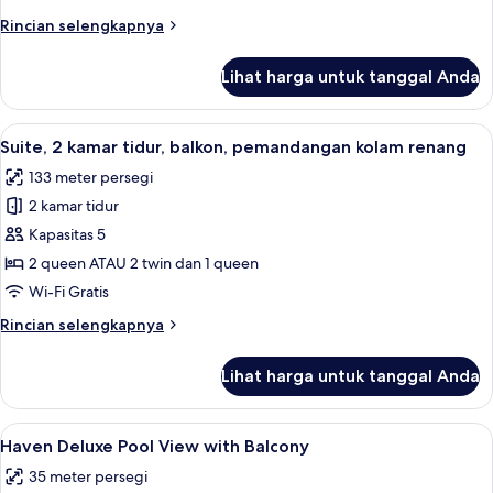
tidur,
Rincian
Rincian selengkapnya
balkon,
lebih
pemandangan
lanjut
Lihat harga untuk tanggal Anda
untuk
kolam
Suite,
renang
1
Lihat
Brankas, tempat tidur bayi gratis, Wi-Fi
14
kamar
Suite, 2 kamar tidur, balkon, pemandangan kolam renang
semua
tidur,
133 meter persegi
balkon,
foto
pemandangan
2 kamar tidur
untuk
kolam
Suite,
Kapasitas 5
renang
2
2 queen ATAU 2 twin dan 1 queen
kamar
Wi-Fi Gratis
tidur,
Rincian
Rincian selengkapnya
balkon,
lebih
pemandangan
lanjut
Lihat harga untuk tanggal Anda
untuk
kolam
Suite,
renang
2
Lihat
Haven Deluxe Pool View with Balcony | 
7
kamar
Haven Deluxe Pool View with Balcony
semua
tidur,
35 meter persegi
balkon,
foto