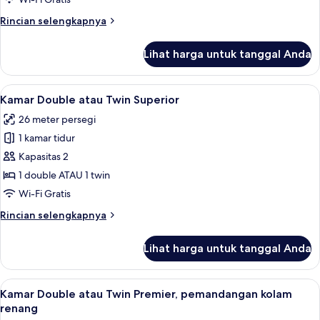
Rincian
Rincian selengkapnya
lebih
lanjut
Lihat harga untuk tanggal Anda
untuk
Vila,
1
Lihat
Kamar Double atau Twin Superior | Bran
6
kamar
Kamar Double atau Twin Superior
semua
tidur
26 meter persegi
foto
1 kamar tidur
untuk
Kamar
Kapasitas 2
Double
1 double ATAU 1 twin
atau
Wi-Fi Gratis
Twin
Rincian
Rincian selengkapnya
Superior
lebih
lanjut
Lihat harga untuk tanggal Anda
untuk
Kamar
Double
Lihat
Kamar Double atau Twin Premier, peman
8
atau
Kamar Double atau Twin Premier, pemandangan kolam
semua
Twin
renang
Superior
foto