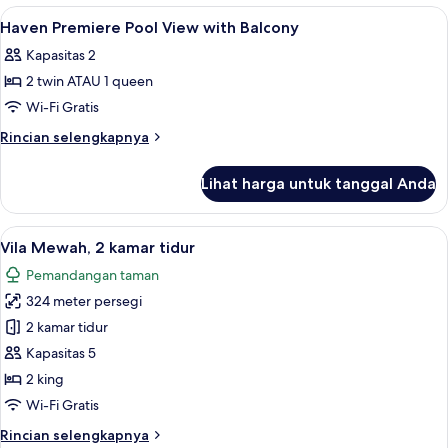
Superior
Lihat
Brankas, tempat tidur bayi gratis, Wi-Fi
9
Haven Premiere Pool View with Balcony
semua
Kapasitas 2
foto
2 twin ATAU 1 queen
untuk
Haven
Wi-Fi Gratis
Premiere
Rincian
Rincian selengkapnya
Pool
lebih
lanjut
View
Lihat harga untuk tanggal Anda
untuk
with
Haven
Balcony
Premiere
Lihat
Vila Mewah, 2 kamar tidur | Brankas, te
14
Pool
Vila Mewah, 2 kamar tidur
semua
View
Pemandangan taman
with
foto
Balcony
324 meter persegi
untuk
Vila
2 kamar tidur
Mewah,
Kapasitas 5
2
2 king
kamar
Wi-Fi Gratis
tidur
Rincian
Rincian selengkapnya