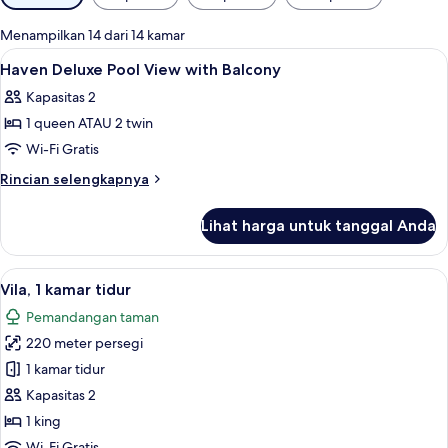
tersedia
untuk
Menampilkan 14 dari 14 kamar
kamar
Lihat
Brankas, tempat tidur bayi gratis, Wi-Fi
7
Haven Deluxe Pool View with Balcony
semua
Kapasitas 2
foto
1 queen ATAU 2 twin
untuk
Haven
Wi-Fi Gratis
Deluxe
Rincian
Rincian selengkapnya
Pool
lebih
lanjut
View
Lihat harga untuk tanggal Anda
untuk
with
Haven
Balcony
Deluxe
Lihat
Vila, 1 kamar tidur | Brankas, tempat ti
10
Pool
Vila, 1 kamar tidur
semua
View
Pemandangan taman
with
foto
Balcony
220 meter persegi
untuk
Vila,
1 kamar tidur
1
Kapasitas 2
kamar
1 king
tidur
Wi-Fi Gratis