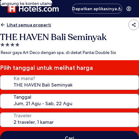
Langsung ke konten utama
Dapatkan aplikasinya
Lihat semua properti
THE HAVEN Bali Seminyak
Properti
bintang
Resor gaya Art Deco dengan spa, di dekat Pantai Double Six
4.0
Pilih tanggal untuk melihat harga
Ke mana?
Tanggal
Traveler
Cari