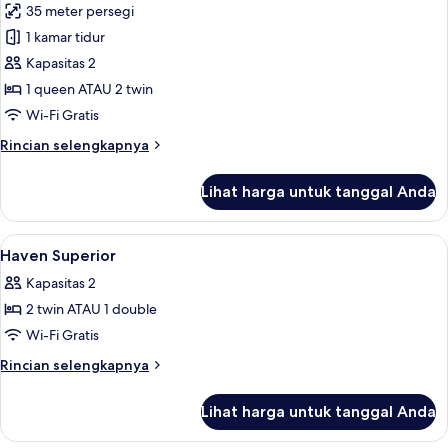
35 meter persegi
untuk
1 kamar tidur
Kamar
Kapasitas 2
Double
atau
1 queen ATAU 2 twin
Twin
Wi-Fi Gratis
Premier,
Rincian
Rincian selengkapnya
pemandangan
lebih
kolam
lanjut
Lihat harga untuk tanggal Anda
untuk
renang
Kamar
Double
Lihat
Brankas, tempat tidur bayi gratis, Wi-Fi
6
atau
Haven Superior
semua
Twin
Kapasitas 2
Premier,
foto
pemandangan
2 twin ATAU 1 double
untuk
kolam
Haven
Wi-Fi Gratis
renang
Superior
Rincian
Rincian selengkapnya
lebih
lanjut
Lihat harga untuk tanggal Anda
untuk
Haven