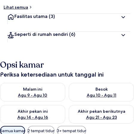
Lihat semua
Fasilitas utama
(3)
Seperti di rumah sendiri
(6)
Opsi kamar
Periksa ketersediaan untuk tanggal ini
Periksa ketersediaan untuk malam ini Agu 9 - Agu 10
Periksa ketersediaan untuk be
Malam ini
Besok
Agu 9 - Agu 10
Agu 10 - Agu 11
Periksa ketersediaan untuk akhir pekan ini Agu 14 - Agu 16
Periksa ketersediaan untuk ak
Akhir pekan ini
Akhir pekan berikutnya
Agu 14 - Agu 16
Agu 21 - Agu 23
Filter
Semua kamar
2 tempat tidur
3+ tempat tidur