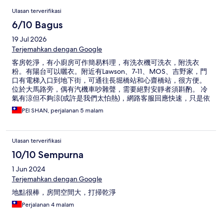
Ulasan
Ulasan terverifikasi
6/10 Bagus
19 Jul 2026
Terjemahkan dengan Google
客房乾淨，有小廚房可作簡易料理，有洗衣機可洗衣，附洗衣
粉。有陽台可以曬衣。附近有Lawson、7-11、MOS、吉野家，門
口有電梯入口到地下街，可通往長堀橋站和心齋橋站，很方便。
位於大馬路旁，偶有汽機車吵雜聲，需要絕對安靜者須斟酌。 冷
氣有涼但不夠涼(或許是我們太怕熱)，網路客服回應快速，只是依
然無法解決問題，時程因素我們不方便請他們過來現場查看，只
PEI SHAN, perjalanan 5 malam
好忍耐幾個晚上。
Ulasan terverifikasi
10/10 Sempurna
1 Jun 2024
Terjemahkan dengan Google
地點很棒，房間空間大，打掃乾淨
Perjalanan 4 malam