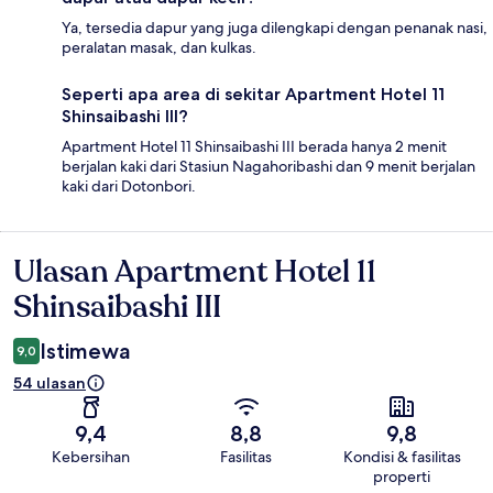
Ya, tersedia dapur yang juga dilengkapi dengan penanak nasi,
peralatan masak, dan kulkas.
Seperti apa area di sekitar Apartment Hotel 11
Shinsaibashi III?
Apartment Hotel 11 Shinsaibashi III berada hanya 2 menit
berjalan kaki dari Stasiun Nagahoribashi dan 9 menit berjalan
kaki dari Dotonbori.
Ulasan Apartment Hotel 11
Ulasan
Shinsaibashi III
Istimewa
9,0
54 ulasan
9,4
8,8
9,8
Kebersihan
Fasilitas
Kondisi & fasilitas
properti