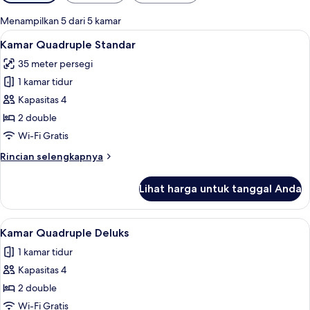
tersedia
untuk
Menampilkan 5 dari 5 kamar
kamar
Lihat
Kamar Quadruple Standar | Selimut bul
24
Kamar Quadruple Standar
semua
35 meter persegi
foto
1 kamar tidur
untuk
Kamar
Kapasitas 4
Quadruple
2 double
Standar
Wi-Fi Gratis
Rincian
Rincian selengkapnya
lebih
lanjut
Lihat harga untuk tanggal Anda
untuk
Kamar
Quadruple
Lihat
Kamar Quadruple Deluks | Selimut bulu 
27
Standar
Kamar Quadruple Deluks
semua
1 kamar tidur
foto
Kapasitas 4
untuk
Kamar
2 double
Quadruple
Wi-Fi Gratis