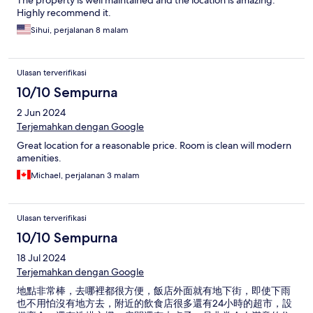
The property is well maintained and the location is amazing.
Highly recommend it.
Sihui, perjalanan 8 malam
Ulasan terverifikasi
10/10 Sempurna
2 Jun 2024
Terjemahkan dengan Google
Great location for a reasonable price. Room is clean will modern
amenities.
Michael, perjalanan 3 malam
Ulasan terverifikasi
10/10 Sempurna
18 Jul 2024
Terjemahkan dengan Google
地點非常棒，去哪裡都很方便，飯店外面就有地下街，即使下雨
也不用怕沒有地方去，附近的飲食店很多還有24小時的超市，設