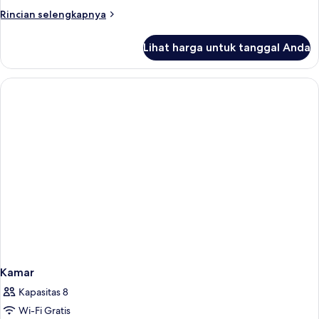
Rincian
Rincian selengkapnya
lebih
lanjut
Lihat harga untuk tanggal Anda
untuk
Kamar
Kamar
Kapasitas 8
Wi-Fi Gratis