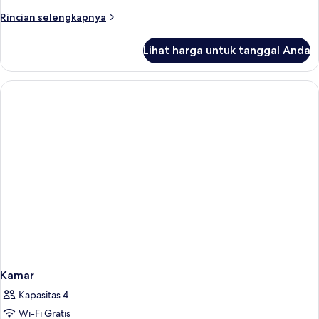
Deluks
Rincian
Rincian selengkapnya
lebih
lanjut
Lihat harga untuk tanggal Anda
untuk
Kamar
Quadruple
Deluks
Kamar
Kapasitas 4
Wi-Fi Gratis