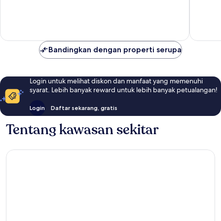
10,
10,
Sangat
Istimew
Baik,
78
55
ulasan
ulasan
Bandingkan dengan properti serupa
Login untuk melihat diskon dan manfaat yang memenuhi
syarat. Lebih banyak reward untuk lebih banyak petualangan!
Login
Daftar sekarang, gratis
Tentang kawasan sekitar