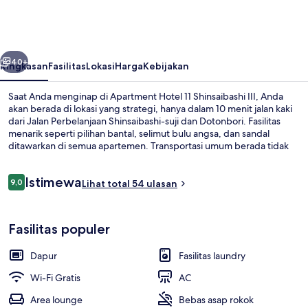
11
Shinsaibashi
III
belumnya
Berikutnya
40+
Ringkasan
Fasilitas
Lokasi
Harga
Kebijakan
Saat Anda menginap di Apartment Hotel 11 Shinsaibashi III, Anda
akan berada di lokasi yang strategi, hanya dalam 10 menit jalan kaki
dari Jalan Perbelanjaan Shinsaibashi-suji dan Dotonbori. Fasilitas
menarik seperti pilihan bantal, selimut bulu angsa, dan sandal
ditawarkan di semua apartemen. Transportasi umum berada tidak
jauh: Stasiun Nagahoribashi berjarak 2 menit dan Stasiun
Shinsaibashi berjarak 3 menit.
Ulasan
Istimewa
9,0
Lihat total 54 ulasan
9,0 dari 10
Kamar Quadruple Deluks | Area keluarg
Fasilitas populer
Dapur
Fasilitas laundry
Wi-Fi Gratis
AC
Area lounge
Bebas asap rokok