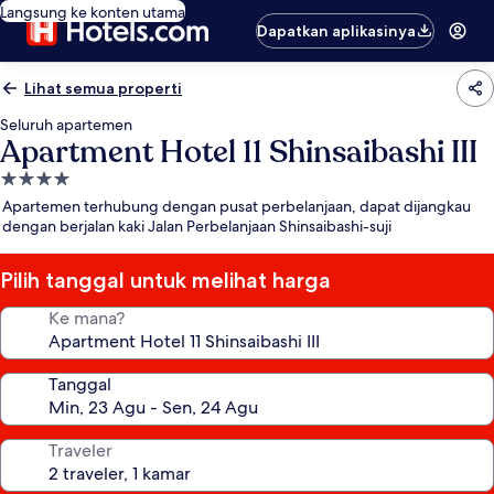
Langsung ke konten utama
Dapatkan aplikasinya
Lihat semua properti
Seluruh apartemen
Apartment Hotel 11 Shinsaibashi III
Properti
bintang
Apartemen terhubung dengan pusat perbelanjaan, dapat dijangkau
4.0
dengan berjalan kaki Jalan Perbelanjaan Shinsaibashi-suji
Pilih tanggal untuk melihat harga
Ke mana?
Tanggal
Traveler