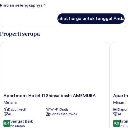
Rincian
Rincian selengkapnya
lebih
lanjut
Lihat harga untuk tanggal Anda
untuk
Kamar
Properti serupa
Apartment Hotel 11 Shinsaibashi AMEMURA
Apartment
Apartment
Apartme
Apartment Hotel 11 Shinsaibashi AMEMURA
Apartme
Hotel
Hotel
Minami
Minami
11
11
Dapur kecil
Wi-Fi Gratis
Dapur
Shinsaibashi
Shinsaib
AC
Bebas asap rokok
AC
AMEMURA
II
Minami
Minami
8.4
9.0
Sangat Baik
Ist
8,4
9,0
dari
dari
55 ulasan
78 ul