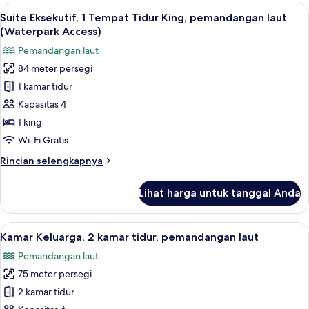
Premium,
Lihat
Suite Eksekutif, 1 Tempat Tidur King,
6
1
Suite Eksekutif, 1 Tempat Tidur King, pemandangan laut
semua
Tempat
(Waterpark Access)
Tidur
foto
Pemandangan laut
King,
untuk
pemandangan
84 meter persegi
Suite
laut
1 kamar tidur
Eksekutif,
(Waterpark
Access)
1
Kapasitas 4
Tempat
1 king
Tidur
Wi-Fi Gratis
King,
Rincian
Rincian selengkapnya
pemandangan
lebih
laut
lanjut
Lihat harga untuk tanggal Anda
untuk
(Waterpark
Suite
Access)
Eksekutif,
Lihat
Seprai premium, minibar, brankas, dan
6
1
Kamar Keluarga, 2 kamar tidur, pemandangan laut
semua
Tempat
Pemandangan laut
Tidur
foto
King,
75 meter persegi
untuk
pemandangan
Kamar
2 kamar tidur
laut
Keluarga,
(Waterpark