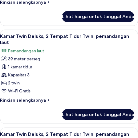
Rincian
Rincian selengkapnya
King,
lebih
pemandangan
lanjut
Lihat harga untuk tanggal Anda
taman
untuk
Kamar
Deluks,
Lihat
Kamar Twin Deluks, 2 Tempat Tidur Tw
12
1
Kamar Twin Deluks, 2 Tempat Tidur Twin, pemandangan
semua
Tempat
laut
Tidur
foto
Pemandangan laut
King,
untuk
pemandangan
39 meter persegi
Kamar
taman
1 kamar tidur
Twin
Deluks,
Kapasitas 3
2
2 twin
Tempat
Wi-Fi Gratis
Tidur
Rincian
Rincian selengkapnya
Twin,
lebih
pemandangan
lanjut
Lihat harga untuk tanggal Anda
untuk
laut
Kamar
Twin
Lihat
Kamar Twin Deluks, 2 Tempat Tidur Tw
8
Deluks,
Kamar Twin Deluks, 2 Tempat Tidur Twin, pemandangan
semua