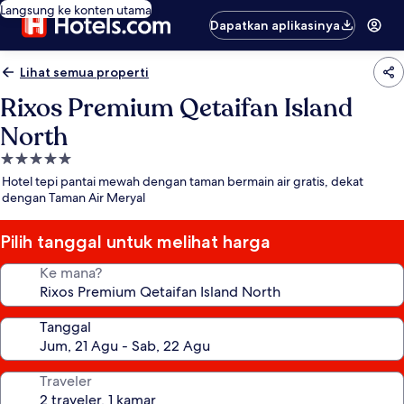
Langsung ke konten utama
Dapatkan aplikasinya
Lihat semua properti
Rixos Premium Qetaifan Island
North
Properti
bintang
Hotel tepi pantai mewah dengan taman bermain air gratis, dekat
5.0
dengan Taman Air Meryal
Pilih tanggal untuk melihat harga
Ke mana?
Tanggal
Traveler