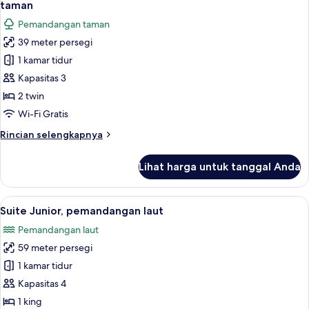
2
taman
Tempat
foto
Pemandangan taman
Tidur
untuk
Twin,
39 meter persegi
Kamar
pemandangan
1 kamar tidur
Twin
laut
Deluks,
Kapasitas 3
2
2 twin
Tempat
Wi-Fi Gratis
Tidur
Rincian
Rincian selengkapnya
Twin,
lebih
pemandangan
lanjut
Lihat harga untuk tanggal Anda
untuk
taman
Kamar
Twin
Lihat
Suite Junior, pemandangan laut | Sepr
12
Deluks,
Suite Junior, pemandangan laut
semua
2
Pemandangan laut
Tempat
foto
Tidur
59 meter persegi
untuk
Twin,
Suite
1 kamar tidur
pemandangan
Junior,
taman
Kapasitas 4
pemandangan
1 king