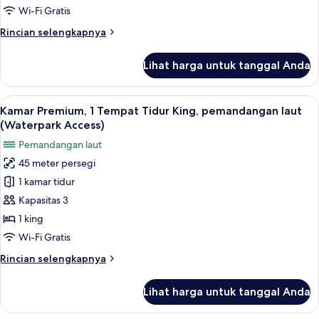
laut
Wi-Fi Gratis
Rincian
Rincian selengkapnya
lebih
lanjut
Lihat harga untuk tanggal Anda
untuk
Suite
Junior,
Lihat
Kamar Premium, 1 Tempat Tidur King, 
6
pemandangan
Kamar Premium, 1 Tempat Tidur King, pemandangan laut
semua
laut
(Waterpark Access)
foto
Pemandangan laut
untuk
45 meter persegi
Kamar
1 kamar tidur
Premium,
1
Kapasitas 3
Tempat
1 king
Tidur
Wi-Fi Gratis
King,
Rincian
Rincian selengkapnya
pemandangan
lebih
laut
lanjut
Lihat harga untuk tanggal Anda
untuk
(Waterpark
Kamar
Access)