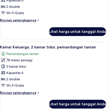
Kapasitas 6
Access)
2
2 double
kamar
Wi-Fi Gratis
tidur,
Rincian
Rincian selengkapnya
pemandangan
lebih
laut
lanjut
Lihat harga untuk tanggal Anda
untuk
Kamar
Keluarga,
Lihat
Kamar Keluarga, 2 kamar tidur, peman
6
2
Kamar Keluarga, 2 kamar tidur, pemandangan taman
semua
kamar
Pemandangan taman
tidur,
foto
pemandangan
78 meter persegi
untuk
laut
Kamar
2 kamar tidur
Keluarga,
Kapasitas 6
2
2 double
kamar
Wi-Fi Gratis
tidur,
Rincian
Rincian selengkapnya
pemandangan
lebih
taman
lanjut
Lihat harga untuk tanggal Anda
untuk