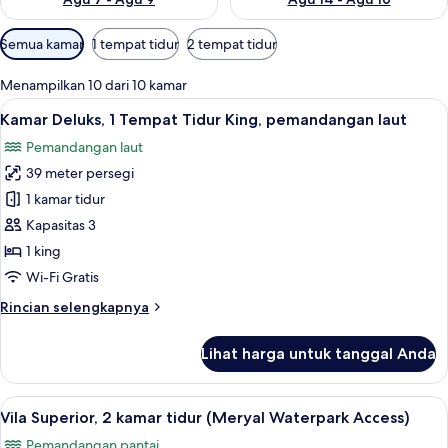
Filter
Semua kamar
1 tempat tidur
2 tempat tidur
tersedia
untuk
Menampilkan 10 dari 10 kamar
kamar
Lihat
Kamar Deluks, 1 Tempat Tidur King, pe
8
Kamar Deluks, 1 Tempat Tidur King, pemandangan laut
semua
Pemandangan laut
foto
39 meter persegi
untuk
Kamar
1 kamar tidur
Deluks,
Kapasitas 3
1
1 king
Tempat
Wi-Fi Gratis
Tidur
Rincian
Rincian selengkapnya
King,
lebih
pemandangan
lanjut
Lihat harga untuk tanggal Anda
laut
untuk
Kamar
Deluks,
Lihat
Vila Superior, 2 kamar tidur (Meryal W
10
1
Vila Superior, 2 kamar tidur (Meryal Waterpark Access)
semua
Tempat
Pemandangan pantai