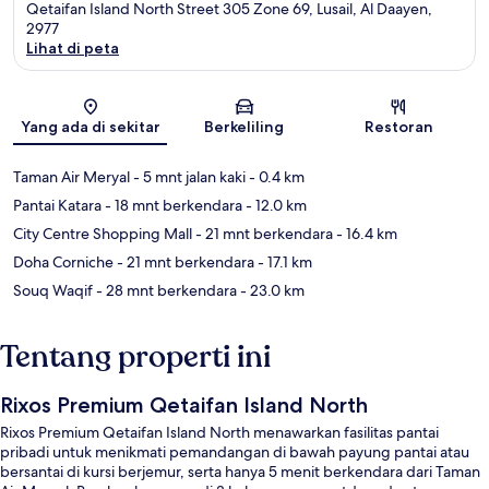
Qetaifan Island North Street 305 Zone 69, Lusail, Al Daayen,
2977
Lihat di peta
Peta
Yang ada di sekitar
Berkeliling
Restoran
Taman Air Meryal
- 5 mnt jalan kaki
- 0.4 km
Pantai Katara
- 18 mnt berkendara
- 12.0 km
City Centre Shopping Mall
- 21 mnt berkendara
- 16.4 km
Doha Corniche
- 21 mnt berkendara
- 17.1 km
Souq Waqif
- 28 mnt berkendara
- 23.0 km
Tentang properti ini
Rixos Premium Qetaifan Island North
Rixos Premium Qetaifan Island North menawarkan fasilitas pantai
pribadi untuk menikmati pemandangan di bawah payung pantai atau
bersantai di kursi berjemur, serta hanya 5 menit berkendara dari Taman