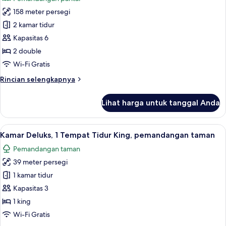
Tidur
foto
King,
158 meter persegi
untuk
pemandangan
Vila
2 kamar tidur
laut
Superior,
Kapasitas 6
2
2 double
kamar
Wi-Fi Gratis
tidur
Rincian
Rincian selengkapnya
(Meryal
lebih
Waterpark
lanjut
Lihat harga untuk tanggal Anda
Access)
untuk
Vila
Superior,
Lihat
Kamar Deluks, 1 Tempat Tidur King, p
9
2
Kamar Deluks, 1 Tempat Tidur King, pemandangan taman
semua
kamar
Pemandangan taman
tidur
foto
(Meryal
39 meter persegi
untuk
Waterpark
Kamar
1 kamar tidur
Access)
Deluks,
Kapasitas 3
1
1 king
Tempat
Wi-Fi Gratis
Tidur