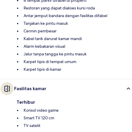
4 tempat parkir difabel di properti
Restoran yang dapat diakses kursi roda
Antar jemput bandara dengan fasilitas difabel
Tanjakan ke pintu masuk
Cermin pembesar
Kabel tarik darurat kamar mandi
Alarm kebakaran visual
Jalur tanpa tangga ke pintu masuk
Karpet tipis di tempat umum
Karpet tipis di kamar
Fasilitas kamar
Terhibur
Konsol video game
Smart TV 120 cm
TV satelit