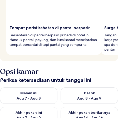
Tempat peristirahatan di pantai berpasir
Surga 
Bersantailah di pantai berpasir pribadi di hotel ini.
Tangani 
Handuk pantai, payung, dan kursi santai menciptakan
kerja ya
tempat bersantai di tepi pantai yang sempurna.
spa deng
pantai.
Opsi kamar
Periksa ketersediaan untuk tanggal ini
Periksa ketersediaan untuk malam ini Agu 7 - Agu 8
Periksa ketersediaan untuk be
Malam ini
Besok
Agu 7 - Agu 8
Agu 8 - Agu 9
Periksa ketersediaan untuk akhir pekan ini Agu 7 - Agu 9
Periksa ketersediaan untuk ak
Akhir pekan ini
Akhir pekan berikutnya
Agu 7 - Agu 9
Agu 14 - Agu 16