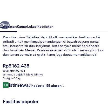
Qetaifan
Island
North
belumnya
Berikutnya
98+
Ringkasan
Kamar
Lokasi
Kebijakan
Rixos Premium Qetaifan Island North menawarkan fasilitas pantai
pribadi untuk menikmati pemandangan di bawah payung pantai
atau bersantai di kursi berjemur, serta hanya 5 menit berkendara
dari Taman Air Meryal. Rasakan keseruan di 3 kolam renang outdoor
dan taman bermain air gratis, tamu juga dapat memanjakan diri
dengan mengunjungi spa untuk menikmati pijat jaringan dalam,
aromaterapi, dan hidroterapi. Anda bisa menikmati makan malam di
Harga
Rp5.162.438
3 restoran, dan bar/lounge adalah tempat yang sempurna untuk
saat
total Rp5.162.438
menikmati minuman dingin.Fasilitas lain di hotel mewah ini meliputi
ini
termasuk pajak & biaya lainnya
klub anak gratis, bar tepi kolam renang, dan klub kesehatan.
Waterpark
Rp5.162.438
31 Agu - 1 Sep
Ulasan
Istimewa
9,0
Lihat total 55 ulasan
9,0 dari 10
Fasilitas populer