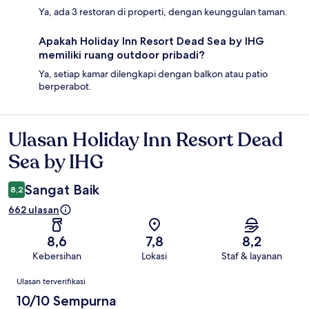
Ya, ada 3 restoran di properti, dengan keunggulan taman.
Apakah Holiday Inn Resort Dead Sea by IHG
memiliki ruang outdoor pribadi?
Ya, setiap kamar dilengkapi dengan balkon atau patio
berperabot.
Ulasan Holiday Inn Resort Dead
Ulasan
Sea by IHG
Sangat Baik
8,2
662 ulasan
8,6
7,8
8,2
Kebersihan
Lokasi
Staf & layanan
Ulasan
Ulasan terverifikasi
10/10 Sempurna