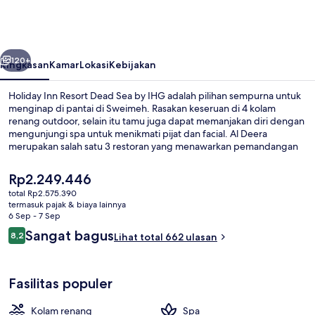
Resort
Dead
Sea
belumnya
Berikutnya
by
120+
Ringkasan
Kamar
Lokasi
Kebijakan
IHG
Holiday Inn Resort Dead Sea by IHG adalah pilihan sempurna untuk
menginap di pantai di Sweimeh. Rasakan keseruan di 4 kolam
renang outdoor, selain itu tamu juga dapat memanjakan diri dengan
mengunjungi spa untuk menikmati pijat dan facial. Al Deera
merupakan salah satu 3 restoran yang menawarkan pemandangan
taman dan melayani sarapan, makan siang, serta makan malam.
Fasilitas lain di resor mewah ini meliputi klub anak gratis, bar tepi
Harga
Rp2.249.446
kolam renang, dan klub kesehatan. Para traveler menyukai staf.
saat
total Rp2.575.390
ini
termasuk pajak & biaya lainnya
Eksterior
Rp2.249.446
6 Sep - 7 Sep
Ulasan
Sangat bagus
8,2
Lihat total 662 ulasan
8,2 dari 10
Fasilitas populer
Kolam renang
Spa