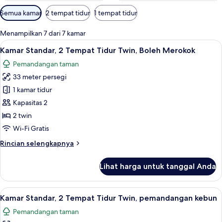
Filter
Semua kamar
2 tempat tidur
1 tempat tidur
tersedia
untuk
Menampilkan 7 dari 7 kamar
kamar
Lihat
Minibar gratis, brankas, meja kerja, da
10
Kamar Standar, 2 Tempat Tidur Twin, Boleh Merokok
semua
Pemandangan taman
foto
33 meter persegi
untuk
Kamar
1 kamar tidur
Standar,
Kapasitas 2
2
2 twin
Tempat
Wi-Fi Gratis
Tidur
Rincian
Rincian selengkapnya
Twin,
lebih
Boleh
lanjut
Lihat harga untuk tanggal Anda
Merokok
untuk
Kamar
Standar,
Lihat
Minibar gratis, brankas, meja kerja, da
9
2
Kamar Standar, 2 Tempat Tidur Twin, pemandangan kebun
semua
Tempat
Pemandangan taman
Tidur
foto