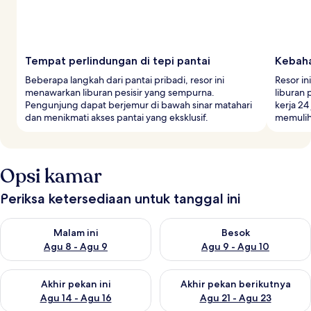
Tempat perlindungan di tepi pantai
Kebaha
Beberapa langkah dari pantai pribadi, resor ini
Resor i
menawarkan liburan pesisir yang sempurna.
liburan 
Pengunjung dapat berjemur di bawah sinar matahari
kerja 24
dan menikmati akses pantai yang eksklusif.
memulih
Opsi kamar
Periksa ketersediaan untuk tanggal ini
Periksa ketersediaan untuk malam ini Agu 8 - Agu 9
Periksa ketersediaan untuk be
Malam ini
Besok
Agu 8 - Agu 9
Agu 9 - Agu 10
Periksa ketersediaan untuk akhir pekan ini Agu 14 - Agu 16
Periksa ketersediaan untuk ak
Akhir pekan ini
Akhir pekan berikutnya
Agu 14 - Agu 16
Agu 21 - Agu 23