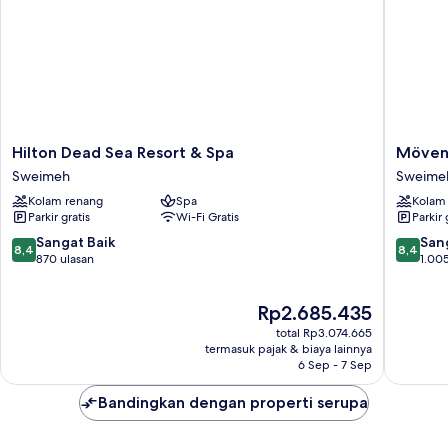
Hilton
Mövenp
Hilton Dead Sea Resort & Spa
Mövenp
Dead
Resort
Sweimeh
Sweime
Sea
&
Kolam renang
Spa
Kolam
Resort
Spa
Parkir gratis
Wi-Fi Gratis
Parkir 
&
Dead
Spa
Sea
8.4
8.4
Sangat Baik
San
8,4
8,4
Sweimeh
Sweime
dari
dari
870 ulasan
1.005
10,
10,
Sangat
Sangat
Harga
Rp2.685.435
Baik,
Baik,
sekarang
870
1.005
total Rp3.074.665
Rp2.685.435
ulasan
ulasan
termasuk pajak & biaya lainnya
6 Sep - 7 Sep
Bandingkan dengan properti serupa