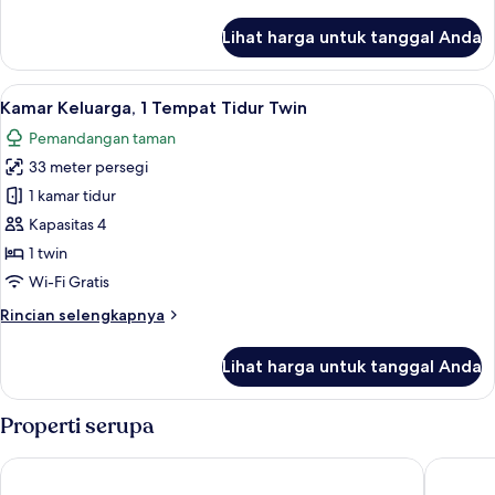
lebih
lanjut
Lihat harga untuk tanggal Anda
untuk
Kamar
Standar
Lihat
Minibar gratis, brankas, meja kerja, da
6
Kamar Keluarga, 1 Tempat Tidur Twin
semua
Pemandangan taman
foto
33 meter persegi
untuk
Kamar
1 kamar tidur
Keluarga,
Kapasitas 4
1
1 twin
Tempat
Wi-Fi Gratis
Tidur
Rincian
Rincian selengkapnya
Twin
lebih
lanjut
Lihat harga untuk tanggal Anda
untuk
Kamar
Keluarga,
Properti serupa
1
Tempat
Hilton Dead Sea Resort & Spa
Mövenpic
Tidur
Twin