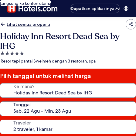
Langsung ke konten utama
Dapatkan aplikasinya
Lihat semua properti
Holiday Inn Resort Dead Sea by
IHG
Properti
bintang
Resor tepi pantai Sweimeh dengan 3 restoran, spa
5.0
Pilih tanggal untuk melihat harga
Ke mana?
Tanggal
Traveler