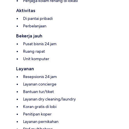
Penjaga kolam renang di lokasi
Aktivitas
Di pantai pribadi
Perbelanjaan
Bekerja jauh
Pusat bisnis 24 jam
Ruang rapat
Unit komputer
Layanan
Resepsionis 24 jam
Layanan concierge
Bantuan tur/tiket
Layanan dry cleaning/laundry
Koran gratis di lobi
Penitipan koper
Layanan pernikahan
Staf multibahasa