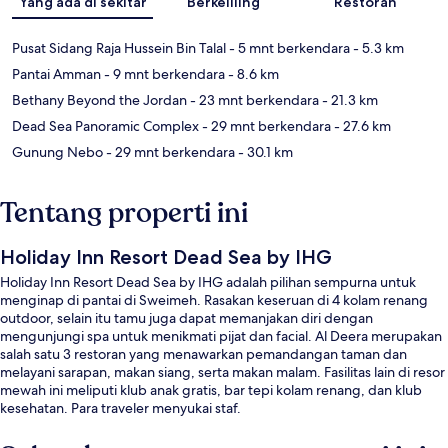
Yang ada di sekitar
Berkeliling
Restoran
Pusat Sidang Raja Hussein Bin Talal
- 5 mnt berkendara
- 5.3 km
Pantai Amman
- 9 mnt berkendara
- 8.6 km
Bethany Beyond the Jordan
- 23 mnt berkendara
- 21.3 km
Dead Sea Panoramic Complex
- 29 mnt berkendara
- 27.6 km
Gunung Nebo
- 29 mnt berkendara
- 30.1 km
Tentang properti ini
Holiday Inn Resort Dead Sea by IHG
Holiday Inn Resort Dead Sea by IHG adalah pilihan sempurna untuk
menginap di pantai di Sweimeh. Rasakan keseruan di 4 kolam renang
outdoor, selain itu tamu juga dapat memanjakan diri dengan
mengunjungi spa untuk menikmati pijat dan facial. Al Deera merupakan
salah satu 3 restoran yang menawarkan pemandangan taman dan
melayani sarapan, makan siang, serta makan malam. Fasilitas lain di resor
mewah ini meliputi klub anak gratis, bar tepi kolam renang, dan klub
kesehatan. Para traveler menyukai staf.