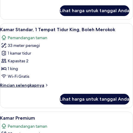
lebih
Bebas
lanjut
Lihat harga untuk tanggal Anda
Asap
untuk
Kamar
Rokok
Standar,
Lihat
Minibar gratis, brankas, meja kerja, da
9
1
Kamar Standar, 1 Tempat Tidur King, Boleh Merokok
semua
Tempat
Pemandangan taman
Tidur
foto
King,
33 meter persegi
untuk
Bebas
Kamar
1 kamar tidur
Asap
Standar,
Rokok
Kapasitas 2
1
1 king
Tempat
Wi-Fi Gratis
Tidur
Rincian
Rincian selengkapnya
King,
lebih
Boleh
lanjut
Lihat harga untuk tanggal Anda
Merokok
untuk
Kamar
Standar,
Lihat
Minibar gratis, brankas, meja kerja, da
7
1
Kamar Premium
semua
Tempat
Pemandangan taman
Tidur
foto
King,