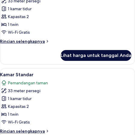
33 meter persegi
untuk
Boleh
Kamar
1 kamar tidur
Merokok
Premium
Kapasitas 2
1 twin
Wi-Fi Gratis
Rincian
Rincian selengkapnya
lebih
lanjut
Lihat harga untuk tanggal Anda
untuk
Kamar
Premium
Lihat
Minibar gratis, brankas, meja kerja, da
9
Kamar Standar
semua
Pemandangan taman
foto
33 meter persegi
untuk
Kamar
1 kamar tidur
Standar
Kapasitas 2
1 twin
Wi-Fi Gratis
Rincian
Rincian selengkapnya