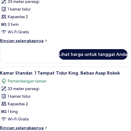
Twin,
33 meter persegi
untuk
Boleh
Kamar
1 kamar tidur
Merokok
Standar,
Kapasitas 2
2
2 twin
Tempat
Wi-Fi Gratis
Tidur
Rincian
Rincian selengkapnya
Twin,
lebih
pemandangan
lanjut
Lihat harga untuk tanggal Anda
kebun
untuk
Kamar
Standar,
Lihat
Minibar gratis, brankas, meja kerja, da
9
2
Kamar Standar, 1 Tempat Tidur King, Bebas Asap Rokok
semua
Tempat
Pemandangan taman
Tidur
foto
Twin,
33 meter persegi
untuk
pemandangan
Kamar
1 kamar tidur
kebun
Standar,
Kapasitas 2
1
1 king
Tempat
Wi-Fi Gratis
Tidur
Rincian
Rincian selengkapnya
King,