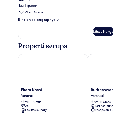
untuk
Kamar
1 queen
Deluks
Wi-Fi Gratis
Rincian
Rincian selengkapnya
lebih
lanjut
Lihat harg
untuk
Kamar
Deluks
Properti serupa
Ekam Kashi
Rudreshwar M
Ekam
Rudreshwar
Ekam Kashi
Rudreshwar
Kashi
Mahadeo
Varanasi
Varanasi
Varanasi
Kothi
Wi-Fi Gratis
Wi-Fi Gratis
Varanasi
AC
Fasilitas laun
Fasilitas laundry
Resepsionis 