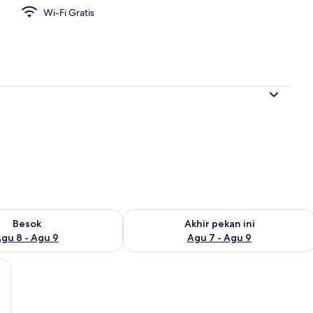
Wi-Fi Gratis
 properti
sediaan untuk besok Agu 8 - Agu 9
Periksa ketersediaan untuk akhir peka
Besok
Akhir pekan ini
gu 8 - Agu 9
Agu 7 - Agu 9
an Wi-Fi gratis