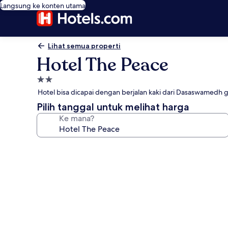
Langsung ke konten utama
Lihat semua properti
Hotel The Peace
Properti
bintang
Hotel bisa dicapai dengan berjalan kaki dari Dasaswamedh 
2.0
Pilih tanggal untuk melihat harga
Ke mana?
Galeri
foto
untuk
Hotel
The
Peace