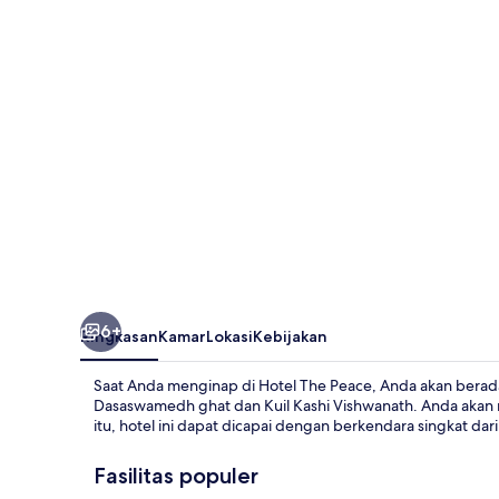
6+
Ringkasan
Kamar
Lokasi
Kebijakan
Saat Anda menginap di Hotel The Peace, Anda akan berada di
Dasaswamedh ghat dan Kuil Kashi Vishwanath. Anda akan m
itu, hotel ini dapat dicapai dengan berkendara singkat dari
Fasilitas populer