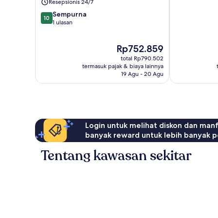
Resepsionis 24/7
10.0
Sempurna
10
dari
1 ulasan
10,
Sempurna,
Harga
Rp752.859
1
sekarang
ulasan
total Rp790.502
Rp752.859
termasuk pajak & biaya lainnya
19 Agu - 20 Agu
Login untuk melihat diskon dan man
banyak reward untuk lebih banyak p
Tentang kawasan sekitar