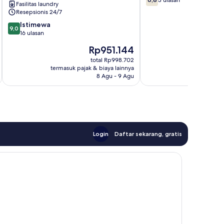
3 ulasan
Fasilitas laundry
Varanasi
dari
Resepsionis 24/7
10,
9.0
Istimewa
3
9,0
dari
16 ulasan
ulasan
10,
Harga
Rp951.144
Istimewa,
sekarang
16
total Rp998.702
Rp951.144
termasuk pajak & biaya lainnya
termasuk paj
ulasan
8 Agu - 9 Agu
Login
Daftar sekarang, gratis