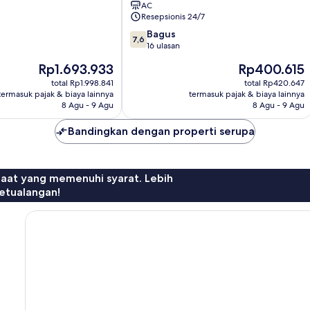
AC
Temple
Resepsionis 24/7
Varanasi
7.6
Bagus
7,6
dari
16 ulasan
10,
Harga
Harga
Rp1.693.933
Rp400.615
Bagus,
sekarang
sekarang
16
total Rp1.998.841
total Rp420.647
Rp1.693.933
Rp400.615
termasuk pajak & biaya lainnya
termasuk pajak & biaya lainnya
ulasan
8 Agu - 9 Agu
8 Agu - 9 Agu
Bandingkan dengan properti serupa
faat yang memenuhi syarat. Lebih
etualangan!