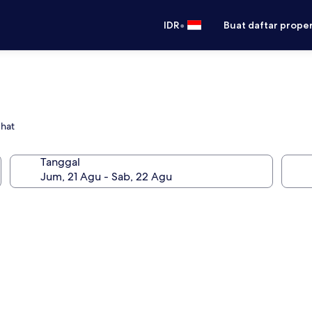
•
IDR
Buat daftar prope
ghat
Tanggal