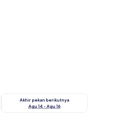
n ini Agu 7 - Agu 9
Periksa ketersediaan untuk akhir pekan berikutnya Agu 14 - A
Akhir pekan berikutnya
Agu 14 - Agu 16