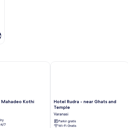
a
ahadeo Kothi
Hotel Rudra - near Ghats and Temple
Hotel
 Mahadeo Kothi
Hotel Rudra - near Ghats and
Rudra
Temple
-
Varanasi
near
dry
Ghats
Parkir gratis
24/7
Wi-Fi Gratis
and