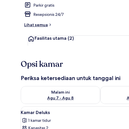
Parkir gratis
Resepsionis 24/7
Bagian depan
Lihat semua
Fasilitas utama
(2)
Opsi kamar
Periksa ketersediaan untuk tanggal ini
Periksa ketersediaan untuk malam ini Agu 7 - Agu 8
Periksa keter
Malam ini
Agu 7 - Agu 8
A
Lihat
Kamar Deluks | 1 kamar tidur d
3
Kamar Deluks
semua
1 kamar tidur
foto
Kapasitas 2