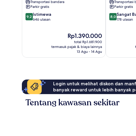
Transportasi bandara
Transportasi
Parkir gratis
Parkir gratis
9.2
8.0
Istimewa
Sangat B
9,2
8,0
dari
dari
646 ulasan
178 ulasan
10,
10,
Istimewa,
Sangat
Harga
Rp1.390.000
646
Baik,
sekarang
ulasan
178
total Rp1.681.900
Rp1.390.000
ulasan
termasuk pajak & biaya lainnya
13 Agu - 14 Agu
Login untuk melihat diskon dan man
banyak reward untuk lebih banyak p
Tentang kawasan sekitar