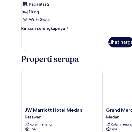
Kapasitas 2
foto
1 king
untuk
Deluxe
Wi-Fi Gratis
King
Rincian
Rincian selengkapnya
Room
lebih
lanjut
Lihat harg
untuk
Deluxe
King
Properti serupa
Room
JW Marriott Hotel Medan
Grand Mercu
JW
Grand
JW Marriott Hotel Medan
Grand Mer
Marriott
Mercure
Kesawan
Medan
Hotel
Medan
Kolam renang
Kolam renan
Medan
Angkasa
Spa
Spa
Kesawan
Medan