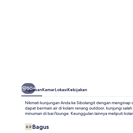
&
Resort
Sibolangit
Powered
by
Archipelago
50+
Ringkasan
Kamar
Lokasi
Kebijakan
Nikmati kunjungan Anda ke Sibolangit dengan menginap di
dapat bermain air di kolam renang outdoor, kunjungi salah
minuman di bar/lounge. Keunggulan lainnya meliputi kola
Ulasan
Bagus
6,0
6,0 dari 10