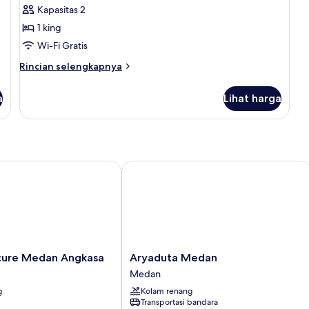
Kapasitas 2
foto
1 king
untuk
Super
Wi-Fi Gratis
Deluxe
Rincian
Rincian selengkapnya
King
lebih
lanjut
Room
a
Lihat harga
untuk
Super
Deluxe
King
Room
re Medan Angkasa
Aryaduta Medan
Aryaduta
cure Medan Angkasa
Aryaduta Medan
Medan
Medan
Medan
g
Kolam renang
Transportasi bandara