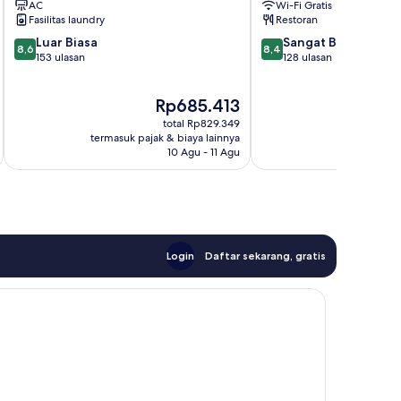
AC
Wi-Fi Gratis
Medan
Fasilitas laundry
Restoran
8.6
8.4
Luar Biasa
Sangat Baik
8,6
8,4
dari
dari
153 ulasan
128 ulasan
10,
10,
Luar
Sangat
Harga
Rp685.413
Biasa,
Baik,
sekarang
153
128
total Rp829.349
Rp685.413
ulasan
ulasan
termasuk pajak & biaya lainnya
termasuk paj
10 Agu - 11 Agu
Login
Daftar sekarang, gratis