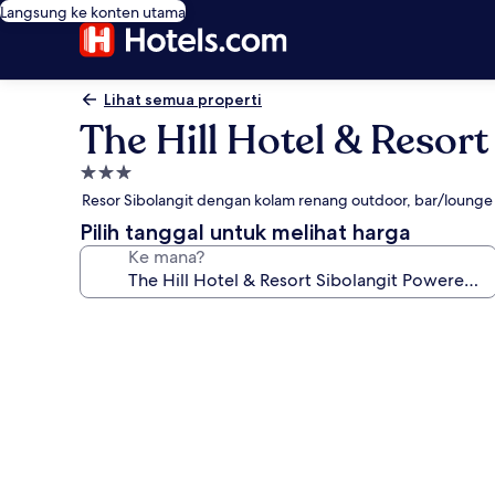
Langsung ke konten utama
Lihat semua properti
The Hill Hotel & Resor
Properti
bintang
Resor Sibolangit dengan kolam renang outdoor, bar/lounge
3.0
Pilih tanggal untuk melihat harga
Ke mana?
Galeri
foto
untuk
The
Hill
Hotel