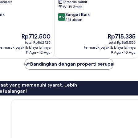
 bandara
Tersedia parkir
Wi-Fi Gratis
8.2
aik
Sangat Baik
8,2
dari
261 ulasan
10,
Sangat
Harga
Harga
Rp712.500
Rp715.335
Baik,
sekarang
sekarang
261
total Rp862.125
total Rp865.556
Rp712.500
Rp715.335
ulasan
termasuk pajak & biaya lainnya
termasuk pajak & biaya lainnya
11 Agu - 12 Agu
9 Agu - 10 Agu
Bandingkan dengan properti serupa
faat yang memenuhi syarat. Lebih
etualangan!