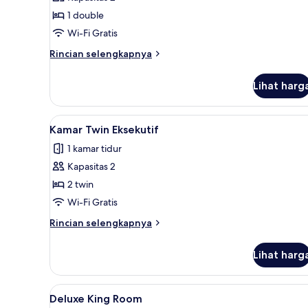
untuk
Kamar
1 double
Deluks
Wi-Fi Gratis
(King)
Rincian
Rincian selengkapnya
lebih
lanjut
Lihat harg
untuk
Kamar
Deluks
Lihat
Kamar Twin Eksekutif | Brankas
4
(King)
Kamar Twin Eksekutif
semua
1 kamar tidur
foto
Kapasitas 2
untuk
Kamar
2 twin
Twin
Wi-Fi Gratis
Eksekutif
Rincian
Rincian selengkapnya
lebih
lanjut
Lihat harg
untuk
Kamar
Twin
Lihat
Sandal
1
Eksekutif
Deluxe King Room
semua