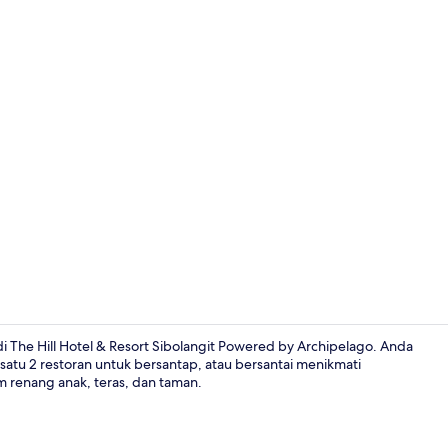
Bagian depa
 The Hill Hotel & Resort Sibolangit Powered by Archipelago. Anda
 satu 2 restoran untuk bersantap, atau bersantai menikmati
m renang anak, teras, dan taman.
Restoran