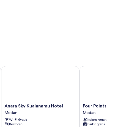
Anara Sky Kualanamu Hotel
Four Points by Sherat
Anara
Four
Anara Sky Kualanamu Hotel
Four Points by Sher
Sky
Points
Medan
Medan
Kualanamu
by
Wi-Fi Gratis
Kolam renang
Hotel
Sheraton
Restoran
Parkir gratis
Medan
Medan