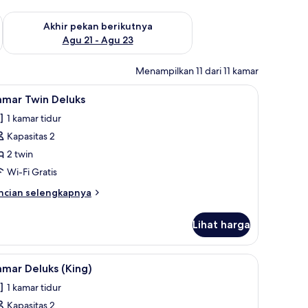
 ini Agu 14 - Agu 16
Periksa ketersediaan untuk akhir pekan berikutnya Agu 21 - A
Akhir pekan berikutnya
Agu 21 - Agu 23
Menampilkan 11 dari 11 kamar
-Fi gratis
ihat
Kamar Twin Deluks | Brankas dan Wi-Fi gratis
2
amar Twin Deluks
emua
1 kamar tidur
oto
Kapasitas 2
ntuk
amar
2 twin
win
Wi-Fi Gratis
eluks
ncian
ncian selengkapnya
bih
njut
Lihat harga
tuk
amar
in
an Wi-Fi gratis
ihat
Kamar Deluks (King) | Brankas dan Wi-Fi grati
2
luks
mar Deluks (King)
emua
1 kamar tidur
oto
Kapasitas 2