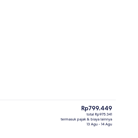
n properti
Kolam renang outdoor
Harga
Rp799.449
saat
total Rp975.341
ini
termasuk pajak & biaya lainnya
Taman
Rp799.449
13 Agu - 14 Agu