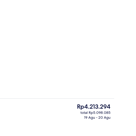
melayani sarapan
Halaman
Harga
Rp4.213.294
saat
total Rp5.098.085
ini
19 Agu - 20 Agu
Eksterior
Rp4.213.294