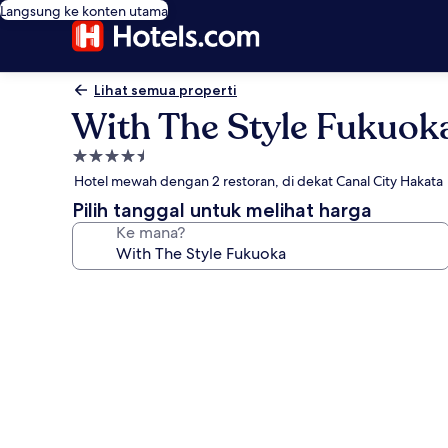
Langsung ke konten utama
Lihat semua properti
With The Style Fukuok
Properti
bintang
Hotel mewah dengan 2 restoran, di dekat Canal City Hakata
4.5
Pilih tanggal untuk melihat harga
Ke mana?
Galeri
foto
untuk
With
The
Style