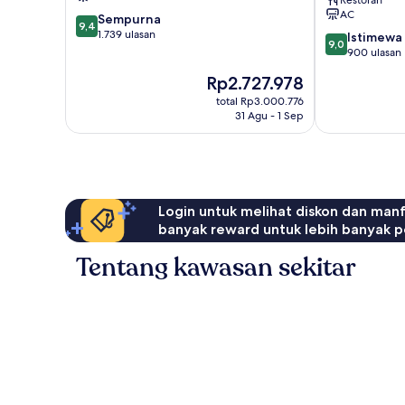
Hakata
AC
9.4
Sempurna
Ward
9,4
dari
1.739 ulasan
9.0
Istimewa
9,0
10,
dari
900 ulasan
Sempurna,
10,
Harga
Rp2.727.978
1.739
Istimewa,
sekarang
ulasan
900
total Rp3.000.776
Rp2.727.978
31 Agu - 1 Sep
ulasan
Login untuk melihat diskon dan man
banyak reward untuk lebih banyak p
Tentang kawasan sekitar