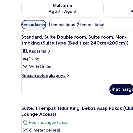
Periksa ketersediaan untuk malam ini Agu 7 - Agu 8
Periksa keter
Malam ini
Agu 7 - Agu 8
A
Filter
Semua kamar
1 tempat tidur
2 tempat tidur
tersedia
Lihat
Kamar mandi | Bathtub dan sh
untuk
1
Standard, Suite Double room, Suite room, Non-
semua
kamar
smoking (Suite type (Bed size: 240cm×200cm))
foto
Kapasitas 3
untuk
1 king
Standard,
Wi-Fi Gratis
Suite
Double
Rincian
Rincian selengkapnya
lebih
room,
lanjut
Suite
Lihat harg
untuk
room,
Standard,
Non-
Suite
Lihat
Suite, 1 Tempat Tidur King, Be
14
Double
smoking
Suite, 1 Tempat Tidur King, Bebas Asap Rokok (Clu
semua
room,
Lounge Access)
(Suite
Suite
foto
type
Pemandangan taman
room,
untuk
(Bed
Non-
61 meter persegi
Suite,