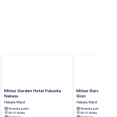
Mitsui Garden Hotel Fukuoka Nakasu
Mitsui Garden Hotel F
Mitsui
Mitsui
Mitsui Garden Hotel Fukuoka
Mitsui Garden Hotel
Garden
Garden
Nakasu
Gion
Hotel
Hotel
Hakata Ward
Hakata Ward
Fukuoka
Fukuoka
Nakasu
Tersedia parkir
Gion
Tersedia parkir
Wi-Fi Gratis
Wi-Fi Gratis
Hakata
Hakata
Restoran
Restoran