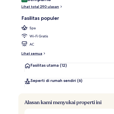
9,6 dari 10
Lihat total 290 ulasan
Bar (di proper
Fasilitas populer
Spa
Wi-Fi Gratis
AC
Lihat semua
Fasilitas utama
(12)
Seperti di rumah sendiri
(6)
Alasan kami menyukai properti ini