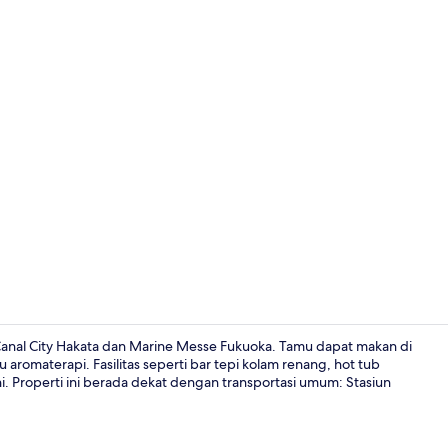
2 restoran, 
 Canal City Hakata dan Marine Messe Fukuoka. Tamu dapat makan di
u aromaterapi. Fasilitas seperti bar tepi kolam renang, hot tub
ini. Properti ini berada dekat dengan transportasi umum: Stasiun
Eksterior