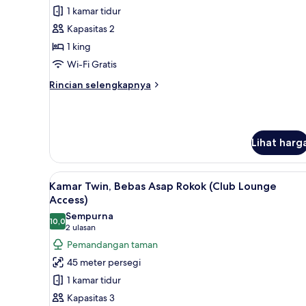
smoking
size:
1 kamar tidur
1
(Suite
240cm×200cm))
type
Tempat
Kapasitas 2
(Bed
Tidur
1 king
size:
King,
240cm×200cm))
Wi-Fi Gratis
Bebas
Rincian
Rincian selengkapnya
Asap
lebih
Rokok
lanjut
untuk
(Club
Suite,
Lounge
Lihat harg
1
Access)
Tempat
Tidur
Lihat
Kamar Twin, Bebas Asap Rokok 
King,
11
Kamar Twin, Bebas Asap Rokok (Club Lounge
semua
Bebas
Access)
Asap
foto
Sempurna
Rokok
10,0
untuk
10,0 dari 10
(2
2 ulasan
(Club
Kamar
ulasan)
Lounge
Pemandangan taman
Twin,
Access)
45 meter persegi
Bebas
1 kamar tidur
Asap
Kapasitas 3
Rokok