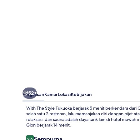
Fukuoka
52+
Ringkasan
Kamar
Lokasi
Kebijakan
With The Style Fukuoka berjarak 5 menit berkendara dari
salah satu 2 restoran, lalu memanjakan diri dengan pijat ata
relaksasi, dan sauna adalah daya tarik lain di hotel mewah 
Gion berjarak 14 menit.
Ulasan
Sempurna
9,6