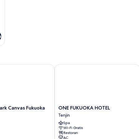
a
rk Canvas Fukuoka Nakasu
ONE FUKUOKA HOTEL
ONE
Park Canvas Fukuoka
ONE FUKUOKA HOTEL
FUKUOKA
Tenjin
HOTEL
Spa
Tenjin
Wi-Fi Gratis
Restoran
AC