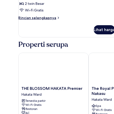
2 twin Besar
(Club
Wi-Fi Gratis
Lounge
Access)
Rincian
Rincian selengkapnya
lebih
lanjut
Lihat harg
untuk
Kamar
Twin,
Properti serupa
Bebas
Asap
Rokok
THE BLOSSOM HAKATA Premier
The Royal Pa
(Club
Lounge
Access)
THE
The
THE BLOSSOM HAKATA Premier
The Royal 
BLOSSOM
Royal
Nakasu
Hakata Ward
HAKATA
Park
Hakata Ward
Tersedia parkir
Premier
Canvas
Wi-Fi Gratis
Hakata
Fukuoka
Spa
Restoran
Wi-Fi Gratis
Ward
Nakasu
AC
Restoran