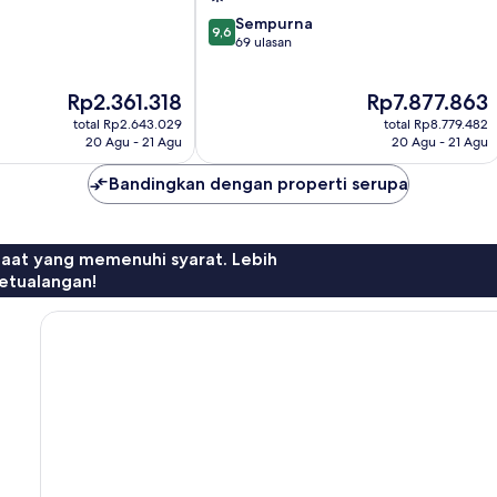
9.6
Sempurna
9,6
dari
69 ulasan
10,
Sempurna,
Harga
Harga
Rp2.361.318
Rp7.877.863
69
sekarang
sekarang
ulasan
total Rp2.643.029
total Rp8.779.482
Rp2.361.318
Rp7.877.863
20 Agu - 21 Agu
20 Agu - 21 Agu
Bandingkan dengan properti serupa
faat yang memenuhi syarat. Lebih
etualangan!