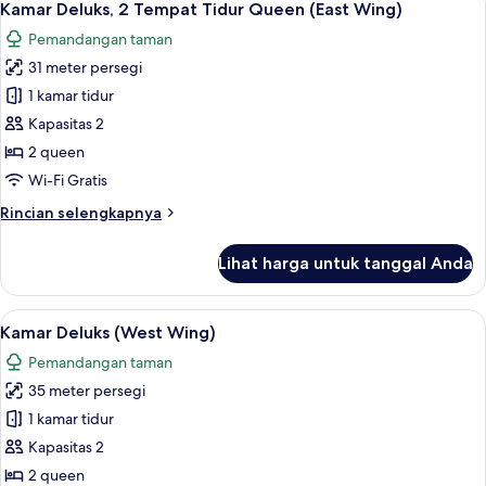
8
Pool
Kamar Deluks, 2 Tempat Tidur Queen (East Wing)
semua
View
Pemandangan taman
Deluxe
foto
Room
31 meter persegi
untuk
Kamar
1 kamar tidur
Deluks,
Kapasitas 2
2
2 queen
Tempat
Wi-Fi Gratis
Tidur
Rincian
Rincian selengkapnya
Queen
lebih
(East
lanjut
Lihat harga untuk tanggal Anda
Wing)
untuk
Kamar
Deluks,
Lihat
Kamar Deluks (West Wing) | Pemanda
8
2
Kamar Deluks (West Wing)
semua
Tempat
Pemandangan taman
Tidur
foto
Queen
35 meter persegi
untuk
(East
Kamar
1 kamar tidur
Wing)
Deluks
Kapasitas 2
(West
2 queen