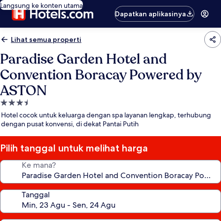
Langsung ke konten utama
Dapatkan aplikasinya
Lihat semua properti
Paradise Garden Hotel and
Convention Boracay Powered by
ASTON
Properti
bintang
Hotel cocok untuk keluarga dengan spa layanan lengkap, terhubung
3.5
dengan pusat konvensi, di dekat Pantai Putih
Pilih tanggal untuk melihat harga
Ke mana?
Tanggal