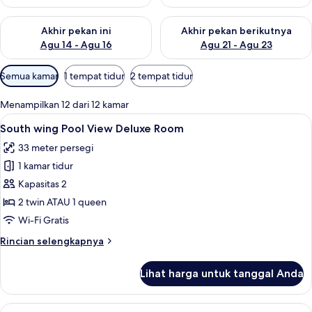
Periksa ketersediaan untuk akhir pekan ini Agu 14 - Agu 16
Periksa ketersediaan untuk ak
Akhir pekan ini
Akhir pekan berikutnya
Agu 14 - Agu 16
Agu 21 - Agu 23
Filter
Semua kamar
1 tempat tidur
2 tempat tidur
tersedia
untuk
Menampilkan 12 dari 12 kamar
kamar
Lihat
South wing Pool View Deluxe Room |
7
South wing Pool View Deluxe Room
semua
33 meter persegi
foto
1 kamar tidur
untuk
South
Kapasitas 2
wing
2 twin ATAU 1 queen
Pool
Wi-Fi Gratis
View
Rincian
Rincian selengkapnya
Deluxe
lebih
Room
lanjut
Lihat harga untuk tanggal Anda
untuk
South
wing
Lihat
Kamar Deluks, 2 Tempat Tidur Queen (E