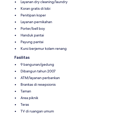
Layanan dry cleaning/laundry
Koran gratis di lobi
Penitipan koper
Layanan pernikahan
Porter/bell boy
Handuk pantai
Payung pantai
Kursi berjemur kolam renang
Fasilitas
9 bangunan/gedung
Dibangun tahun 2007
ATM/layanan perbankan
Brankas di resepsionis
Taman
Area piknik
Teras
TV di ruangan umum