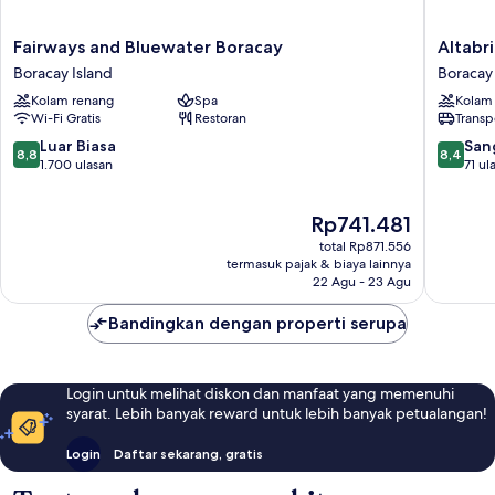
Fairways
Altabriz
Fairways and Bluewater Boracay
Altabr
and
Resort
Boracay Island
Boracay 
Bluewater
Boracay
Kolam renang
Spa
Kolam
Boracay
Boracay
Wi-Fi Gratis
Restoran
Transp
Boracay
Island
Island
8.8
8.4
Luar Biasa
San
8,8
8,4
dari
dari
1.700 ulasan
71 ul
10,
10,
Luar
Sangat
Harga
Rp741.481
Biasa,
Baik,
sekarang
1.700
71
total Rp871.556
Rp741.481
ulasan
ulasan
termasuk pajak & biaya lainnya
22 Agu - 23 Agu
Bandingkan dengan properti serupa
Login untuk melihat diskon dan manfaat yang memenuhi
syarat. Lebih banyak reward untuk lebih banyak petualangan!
Login
Daftar sekarang, gratis