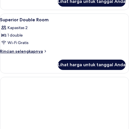
Lihat harga untuk tanggal Anda
untuk
Grand
Paradise
Lihat
Minibar, brankas, meja kerja, dan rua
3
Roof
Superior Double Room
semua
Deck
Kapasitas 2
Deluxe
foto
1 double
untuk
Superior
Wi-Fi Gratis
Double
Rincian
Rincian selengkapnya
Room
lebih
lanjut
Lihat harga untuk tanggal Anda
untuk
Superior
Double
Room