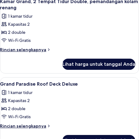
1
Kamar Grand, 2 Tempat Tidur Double, pemandangan kolam
semua
renang
foto
1 kamar tidur
untuk
Kapasitas 2
Kamar
2 double
Grand,
2
Wi-Fi Gratis
Tempat
Rincian
Rincian selengkapnya
Tidur
lebih
lanjut
Double,
Lihat harga untuk tanggal Anda
untuk
pemandangan
Kamar
kolam
Grand,
Lihat
Grand Paradise Roof Deck Deluxe | Min
2
renang
2
Grand Paradise Roof Deck Deluxe
semua
Tempat
1 kamar tidur
Tidur
foto
Double,
Kapasitas 2
untuk
pemandangan
Grand
2 double
kolam
Paradise
renang
Wi-Fi Gratis
Roof
Rincian
Rincian selengkapnya
Deck
lebih
Deluxe
lanjut