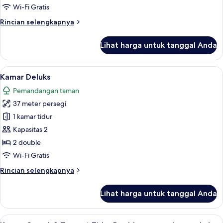
Wi-Fi Gratis
Rincian
Rincian selengkapnya
lebih
lanjut
Lihat harga untuk tanggal Anda
untuk
Courtyard
Superior
Lihat
Kamar Deluks | Minibar, brankas, meja
10
Room
Kamar Deluks
semua
Pemandangan taman
foto
37 meter persegi
untuk
Kamar
1 kamar tidur
Deluks
Kapasitas 2
2 double
Wi-Fi Gratis
Rincian
Rincian selengkapnya
lebih
lanjut
Lihat harga untuk tanggal Anda
untuk
Kamar
Deluks
Lihat
Kamar Grand, 2 Tempat Tidur Double, 