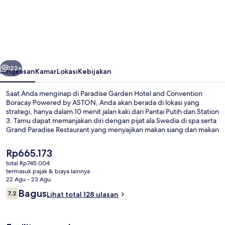
Garden
Hotel
and
Convention
belumnya
Berikutnya
Boracay
122+
Ringkasan
Kamar
Lokasi
Kebijakan
Powered
Saat Anda menginap di Paradise Garden Hotel and Convention
by
Boracay Powered by ASTON, Anda akan berada di lokasi yang
strategi, hanya dalam 10 menit jalan kaki dari Pantai Putih dan Station
ASTON
3. Tamu dapat memanjakan diri dengan pijat ala Swedia di spa serta
Grand Paradise Restaurant yang menyajikan makan siang dan makan
malam. Keunggulan lainnya meliputi 3 kolam renang outdoor, bar
tepi kolam renang, dan kolam renang anak.
Harga
Rp665.173
saat
total Rp745.004
ini
termasuk pajak & biaya lainnya
Pemandangan dari udara
Rp665.173
22 Agu - 23 Agu
Ulasan
Bagus
7,2
Lihat total 128 ulasan
7,2 dari 10