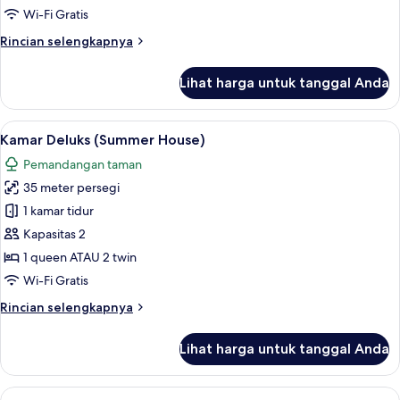
Wing)
Wi-Fi Gratis
Rincian
Rincian selengkapnya
lebih
lanjut
Lihat harga untuk tanggal Anda
untuk
Kamar
Deluks
Lihat
Kamar Deluks (Summer House) | Miniba
7
(West
Kamar Deluks (Summer House)
semua
Wing)
Pemandangan taman
foto
35 meter persegi
untuk
Kamar
1 kamar tidur
Deluks
Kapasitas 2
(Summer
1 queen ATAU 2 twin
House)
Wi-Fi Gratis
Rincian
Rincian selengkapnya
lebih
lanjut
Lihat harga untuk tanggal Anda
untuk
Kamar
Deluks
Lihat
Minibar, brankas, meja kerja, dan rua