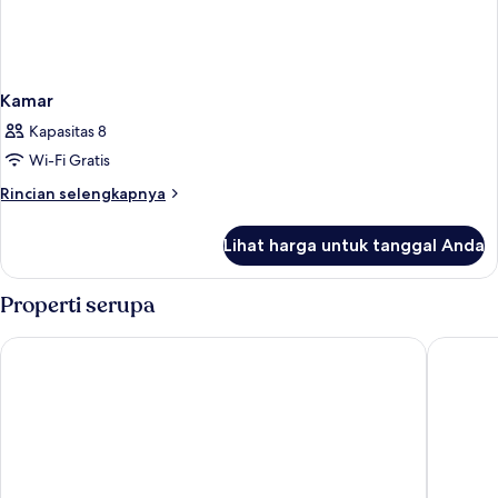
Kamar
Kapasitas 8
Wi-Fi Gratis
Rincian
Rincian selengkapnya
lebih
lanjut
Lihat harga untuk tanggal Anda
untuk
Kamar
Properti serupa
Fairways and Bluewater Boracay
Altabriz