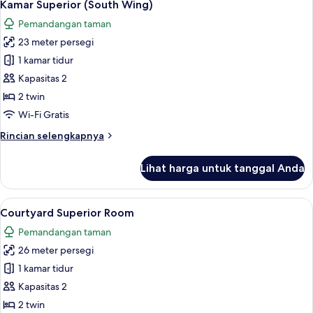
8
(Summer
Kamar Superior (South Wing)
semua
House)
Pemandangan taman
foto
23 meter persegi
untuk
Kamar
1 kamar tidur
Superior
Kapasitas 2
(South
2 twin
Wing)
Wi-Fi Gratis
Rincian
Rincian selengkapnya
lebih
lanjut
Lihat harga untuk tanggal Anda
untuk
Kamar
Superior
Lihat
Courtyard Superior Room | Minibar, b
7
(South
Courtyard Superior Room
semua
Wing)
Pemandangan taman
foto
26 meter persegi
untuk
Courtyard
1 kamar tidur
Superior
Kapasitas 2
Room
2 twin