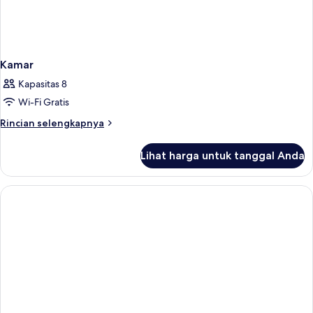
Kamar
Kapasitas 8
Wi-Fi Gratis
Rincian
Rincian selengkapnya
lebih
lanjut
Lihat harga untuk tanggal Anda
untuk
Kamar