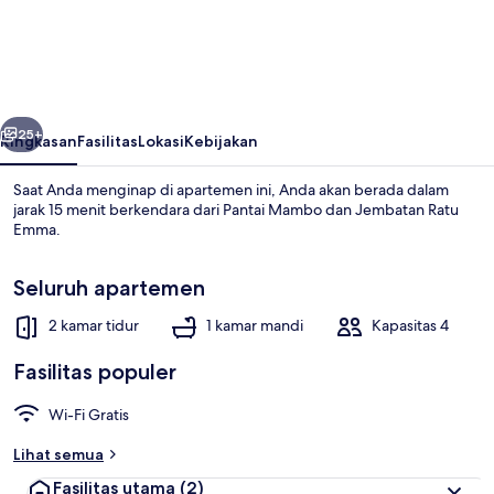
Magnificently
Bright
2BR
Top
belumnya
Berikutnya
City
25+
Ringkasan
Fasilitas
Lokasi
Kebijakan
Centre
Saat Anda menginap di apartemen ini, Anda akan berada dalam
Townhouse
jarak 15 menit berkendara dari Pantai Mambo dan Jembatan Ratu
Emma.
Seluruh apartemen
2 kamar tidur
1 kamar mandi
Kapasitas 4
Fasilitas populer
Rumah | 2 kamar tidur dan internet
Wi-Fi Gratis
Lihat semua
Fasilitas utama
(2)