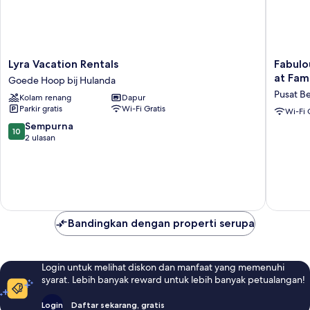
Lyra
Fabulou
Lyra Vacation Rentals
Fabulo
Vacation
Chic
at Fam
Goede Hoop bij Hulanda
Rentals
Apartme
Pusat Be
Kolam renang
Dapur
Goede
Filled
Parkir gratis
Wi-Fi Gratis
Hoop
w
Wi-Fi 
bij
Natural
10.0
Sempurna
10
Hulanda
Light
dari
2 ulasan
at
10,
Famous
Sempurna,
Handels
2
Pusat
ulasan
Bersejar
Bandingkan dengan properti serupa
Login untuk melihat diskon dan manfaat yang memenuhi
syarat. Lebih banyak reward untuk lebih banyak petualangan!
Login
Daftar sekarang, gratis