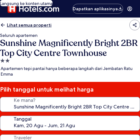
Langsung ke konten utama
Dapatkan aplikasinya
Lihat semua properti
Seluruh apartemen
Sunshine Magnificently Bright 2BR
Top City Centre Townhouse
Properti
bintang
Apartemen tepi pantai hanya beberapa langkah dari Jembatan Ratu
2.0
Emma
Pilih tanggal untuk melihat harga
Ke mana?
Tanggal
Traveler