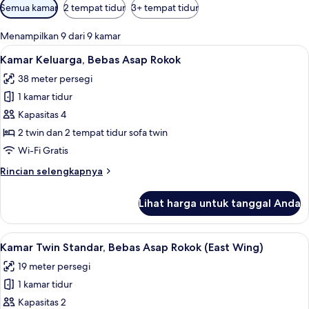
Filter
Semua kamar
2 tempat tidur
3+ tempat tidur
tersedia
untuk
Menampilkan 9 dari 9 kamar
kamar
Lihat
Brankas, tirai kedap cahaya, Wi-Fi grat
5
Kamar Keluarga, Bebas Asap Rokok
semua
38 meter persegi
foto
1 kamar tidur
untuk
Kamar
Kapasitas 4
Keluarga,
2 twin dan 2 tempat tidur sofa twin
Bebas
Wi-Fi Gratis
Asap
Rincian
Rincian selengkapnya
Rokok
lebih
lanjut
Lihat harga untuk tanggal Anda
untuk
Kamar
Keluarga,
Lihat
Kamar Twin Standar, Bebas Asap Rokok (
4
Bebas
Kamar Twin Standar, Bebas Asap Rokok (East Wing)
semua
Asap
19 meter persegi
Rokok
foto
1 kamar tidur
untuk
Kamar
Kapasitas 2