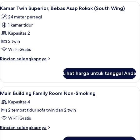
Tradisional,
Lihat
Brankas, tirai kedap cahaya, Wi-Fi grat
Style)
3
Bebas
Kamar Twin Superior, Bebas Asap Rokok (South Wing)
semua
Asap
24 meter persegi
Rokok,
foto
kamar
1 kamar tidur
untuk
mandi
Kamar
Kapasitas 2
umum
Twin
(Japanese
2 twin
Style)
Superior,
Wi-Fi Gratis
Bebas
Rincian
Rincian selengkapnya
Asap
lebih
Rokok
lanjut
Lihat harga untuk tanggal Anda
untuk
(South
Kamar
Wing)
Twin
Lihat
Brankas, tirai kedap cahaya, Wi-Fi grat
5
Superior,
Main Building Family Room Non-Smoking
semua
Bebas
Kapasitas 4
Asap
foto
Rokok
2 tempat tidur sofa twin dan 2 twin
untuk
(South
Main
Wi-Fi Gratis
Wing)
Building
Rincian
Rincian selengkapnya
Family
lebih
lanjut