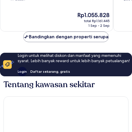
10,
10,
Sangat
Sangat
Harga
Rp1.055.828
Baik,
Baik,
sekarang
77
208
total Rp1.161.445
Rp1.055.828
ulasan
ulasan
1 Sep - 2 Sep
Bandingkan dengan properti serupa
Login untuk melihat diskon dan manfaat yang memenuhi
syarat. Lebih banyak reward untuk lebih banyak petualangan!
Login
Daftar sekarang, gratis
Tentang kawasan sekitar