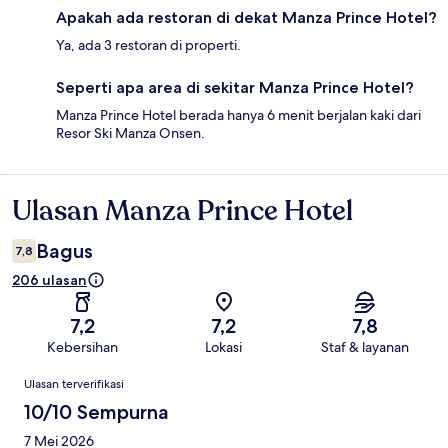
Apakah ada restoran di dekat Manza Prince Hotel?
Ya, ada 3 restoran di properti.
Seperti apa area di sekitar Manza Prince Hotel?
Manza Prince Hotel berada hanya 6 menit berjalan kaki dari
Resor Ski Manza Onsen.
Ulasan Manza Prince Hotel
Ulasan
Bagus
7,8
206 ulasan
7,2
7,2
7,8
Kebersihan
Lokasi
Staf & layanan
Ulasan
Ulasan terverifikasi
10/10 Sempurna
7 Mei 2026