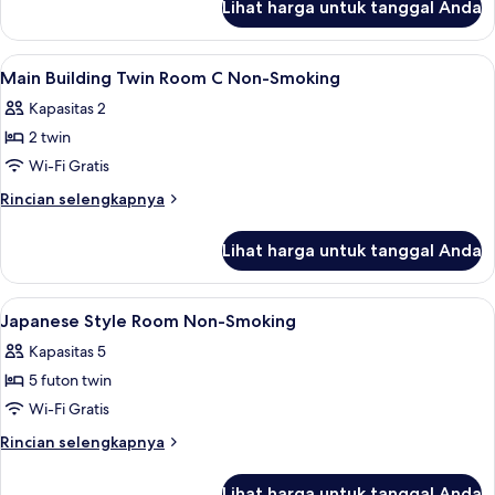
Room
Lihat harga untuk tanggal Anda
untuk
Non-
Main
Smoking
Building
Lihat
Brankas, tirai kedap cahaya, Wi-Fi grat
5
Family
Main Building Twin Room C Non-Smoking
semua
Room
Kapasitas 2
Non-
foto
Smoking
2 twin
untuk
Main
Wi-Fi Gratis
Building
Rincian
Rincian selengkapnya
Twin
lebih
lanjut
Room
Lihat harga untuk tanggal Anda
untuk
C
Main
Non-
Building
Lihat
5
Smoking
Twin
Japanese Style Room Non-Smoking
semua
Room
Kapasitas 5
C
foto
Non-
5 futon twin
untuk
Smoking
Japanese
Wi-Fi Gratis
Style
Rincian
Rincian selengkapnya
Room
lebih
lanjut
Non-
Lihat harga untuk tanggal Anda