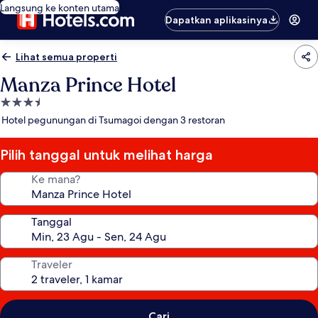
Langsung ke konten utama
Dapatkan aplikasinya
Lihat semua properti
Manza Prince Hotel
Properti
bintang
Hotel pegunungan di Tsumagoi dengan 3 restoran
3.5
Pilih tanggal untuk melihat harga
Ke mana?
Tanggal
Traveler
Cari