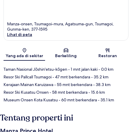
Manza-onsen, Tsumagoi-mura, Agatsuma-gun, Tsumagoi,
Gunma-ken, 377-1595
Lihat di peta
Peta
Yang ada di sekitar
Berkeliling
Restoran
Taman Nasional Jōshin'etsu-kōgen
- 1 mnt jalan kaki
- 0.0 km
Resor Ski Pallcall Tsumagoi
- 47 mnt berkendara
- 35.2 km
Kerajaan Mainan Karuizawa
- 55 mnt berkendara
- 38.3 km
Resor Ski Kusatsu Onsen
- 58 mnt berkendara
- 15.6 km
Museum Onsen Kota Kusatsu
- 60 mnt berkendara
- 35.1 km
Tentang properti ini
Manza Prince Hotel