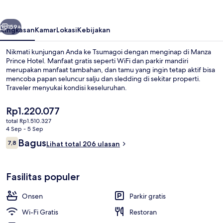
belumnya
Berikutnya
159+
Ringkasan
Kamar
Lokasi
Kebijakan
Nikmati kunjungan Anda ke Tsumagoi dengan menginap di Manza
Prince Hotel. Manfaat gratis seperti WiFi dan parkir mandiri
merupakan manfaat tambahan, dan tamu yang ingin tetap aktif bisa
mencoba papan seluncur salju dan sledding di sekitar properti.
Traveler menyukai kondisi keseluruhan.
Harga
Rp1.220.077
saat
total Rp1.510.327
ini
4 Sep - 5 Sep
Mata air panas
Rp1.220.077
Ulasan
Bagus
7,8
Lihat total 206 ulasan
7,8 dari 10
Fasilitas populer
Onsen
Parkir gratis
Wi-Fi Gratis
Restoran