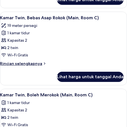
untuk
Smoking
Japanese
Style
Lihat
Brankas, tirai kedap cahaya, Wi-Fi grat
1
Room
Kamar Twin, Bebas Asap Rokok (Main, Room C)
semua
Non-
19 meter persegi
Smoking
foto
1 kamar tidur
untuk
Kamar
Kapasitas 2
Twin,
2 twin
Bebas
Wi-Fi Gratis
Asap
Rincian
Rincian selengkapnya
Rokok
lebih
(Main,
lanjut
Lihat harga untuk tanggal Anda
untuk
Room
Kamar
C)
Twin,
Lihat
Brankas, tirai kedap cahaya, Wi-Fi grat
1
Bebas
Kamar Twin, Boleh Merokok (Main, Room C)
semua
Asap
1 kamar tidur
Rokok
foto
(Main,
Kapasitas 2
untuk
Room
Kamar
2 twin
C)
Twin,
Wi-Fi Gratis