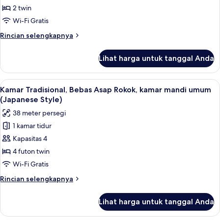
Twin
2 twin
Standar,
Wi-Fi Gratis
Bebas
Rincian
Rincian selengkapnya
Asap
lebih
Rokok
lanjut
Lihat harga untuk tanggal Anda
untuk
(East
Kamar
Wing)
Twin
Lihat
Brankas, tirai kedap cahaya, Wi-Fi grat
4
Standar,
Kamar Tradisional, Bebas Asap Rokok, kamar mandi umum
semua
Bebas
(Japanese Style)
Asap
foto
38 meter persegi
Rokok
untuk
(East
1 kamar tidur
Kamar
Wing)
Kapasitas 4
Tradisional,
Bebas
4 futon twin
Asap
Wi-Fi Gratis
Rokok,
Rincian
Rincian selengkapnya
kamar
lebih
mandi
lanjut
Lihat harga untuk tanggal Anda
untuk
umum
Kamar
(Japanese