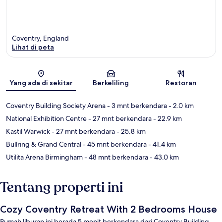
Coventry, England
Lihat di peta
Peta
Yang ada di sekitar
Berkeliling
Restoran
Coventry Building Society Arena
- 3 mnt berkendara
- 2.0 km
National Exhibition Centre
- 27 mnt berkendara
- 22.9 km
Kastil Warwick
- 27 mnt berkendara
- 25.8 km
Bullring & Grand Central
- 45 mnt berkendara
- 41.4 km
Utilita Arena Birmingham
- 48 mnt berkendara
- 43.0 km
Tentang properti ini
Cozy Coventry Retreat With 2 Bedrooms House
Rumah liburan ini berada 5 menit berkendara dari Coventry Building