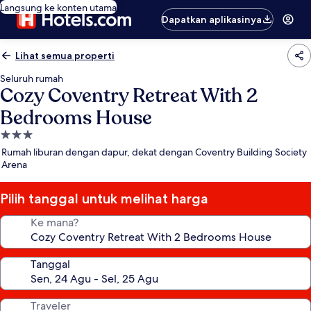
Langsung ke konten utama
Dapatkan aplikasinya
Lihat semua properti
Seluruh rumah
Cozy Coventry Retreat With 2
Bedrooms House
Properti
bintang
Rumah liburan dengan dapur, dekat dengan Coventry Building Society
3.0
Arena
Pilih tanggal untuk melihat harga
Ke mana?
Tanggal
Traveler