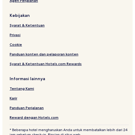
Agen Perjalanan
r
o
n
s
r
e
n
g
e
C
S
Kebijakan
o
o
l
c
Syarat & Ketentuan
l
i
e
e
Privasi
c
t
t
y
Cookie
i
A
Panduan konten dan pelaporan konten
o
r
n
e
Syarat & Ketentuan Hotels.com Rewards
n
a
Informasi lainnya
Tentang Kami
Karir
Panduan Perjalanan
Reward dengan Hotels.com
* Beberapa hotel mengharuskan Anda untuk membatalkan lebih dari 24
jam sebelum check-in. Rincian di situs web.