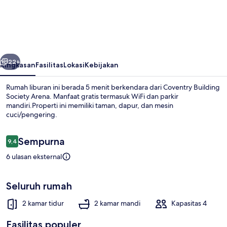
Coventry
Retreat
With
2
belumnya
Berikutnya
Bedrooms
22+
Ringkasan
Fasilitas
Lokasi
Kebijakan
House
Rumah liburan ini berada 5 menit berkendara dari Coventry Building
Society Arena. Manfaat gratis termasuk WiFi dan parkir
mandiri.Properti ini memiliki taman, dapur, dan mesin
cuci/pengering.
Ulasan
Sempurna
9,4
9,4 dari 10
6 ulasan eksternal
Rumah | Eksterior
Seluruh rumah
2 kamar tidur
2 kamar mandi
Kapasitas 4
Fasilitas populer