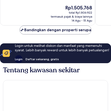
Istimewa,
dari
AG
15
10,
Harga
Rp1.505.768
Collecti
ulasan
40
sekarang
total Rp1.806.922
Coventr
ulasan
Rp1.505.768
termasuk pajak & biaya lainnya
14 Agu - 15 Agu
Bandingkan dengan properti serupa
Login untuk melihat diskon dan manfaat yang memenuhi
syarat. Lebih banyak reward untuk lebih banyak petualangan!
Login
Daftar sekarang, gratis
Tentang kawasan sekitar