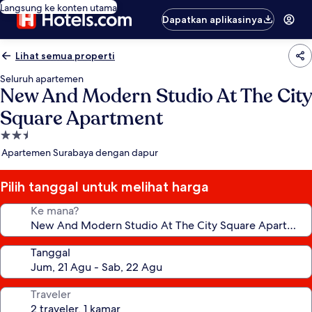
Langsung ke konten utama
Dapatkan aplikasinya
Lihat semua properti
Seluruh apartemen
New And Modern Studio At The City
Square Apartment
Properti
bintang
Apartemen Surabaya dengan dapur
2.5
Pilih tanggal untuk melihat harga
Ke mana?
Tanggal
Traveler