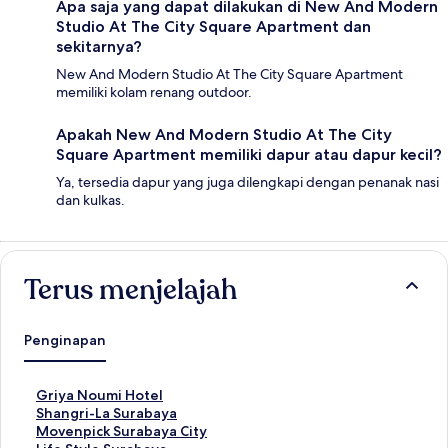
Apa saja yang dapat dilakukan di New And Modern
Studio At The City Square Apartment dan
sekitarnya?
New And Modern Studio At The City Square Apartment
memiliki kolam renang outdoor.
Apakah New And Modern Studio At The City
Square Apartment memiliki dapur atau dapur kecil?
Ya, tersedia dapur yang juga dilengkapi dengan penanak nasi
dan kulkas.
Terus menjelajah
Penginapan
T
Griya Noumi Hotel
a
T
Shangri-La Surabaya
u
a
T
Movenpick Surabaya City