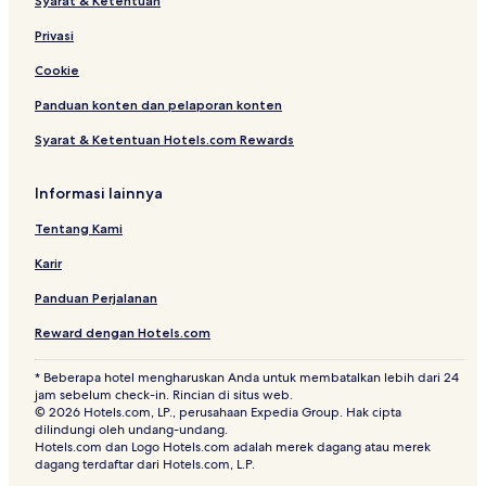
Syarat & Ketentuan
m
a
Privasi
l
l
Cookie
M
a
Panduan konten dan pelaporan konten
n
Syarat & Ketentuan Hotels.com Rewards
s
i
o
Informasi lainnya
n
A
Tentang Kami
p
a
Karir
r
t
Panduan Perjalanan
m
Reward dengan Hotels.com
e
n
t
* Beberapa hotel mengharuskan Anda untuk membatalkan lebih dari 24
jam sebelum check-in. Rincian di situs web.
© 2026 Hotels.com, LP., perusahaan Expedia Group. Hak cipta
dilindungi oleh undang-undang.
Hotels.com dan Logo Hotels.com adalah merek dagang atau merek
dagang terdaftar dari Hotels.com, L.P.