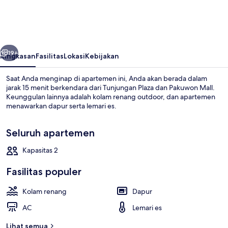
Modern
Studio
At
belumnya
Berikutnya
The
19+
Ringkasan
Fasilitas
Lokasi
Kebijakan
City
Saat Anda menginap di apartemen ini, Anda akan berada dalam
Square
jarak 15 menit berkendara dari Tunjungan Plaza dan Pakuwon Mall.
Keunggulan lainnya adalah kolam renang outdoor, dan apartemen
Apartment
menawarkan dapur serta lemari es.
Seluruh apartemen
Kapasitas 2
Eksterior
Fasilitas populer
Kolam renang
Dapur
AC
Lemari es
Lihat semua