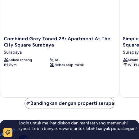
Combined
Simple
Combined Grey Toned 2Br Apartment At The
Simple
Grey
And
City Square Surabaya
Squar
Toned
Comfort
Surabaya
Surabay
2Br
Living
Apartment
Kolam renang
AC
1Br
Kolam
Gym
Bebas asap rokok
Wi-Fi 
At
At
The
The
City
City
Square
Square
Surabaya
Apartme
Surabaya
Surabay
Bandingkan dengan properti serupa
Login untuk melihat diskon dan manfaat yang memenuhi
syarat. Lebih banyak reward untuk lebih banyak petualangan!