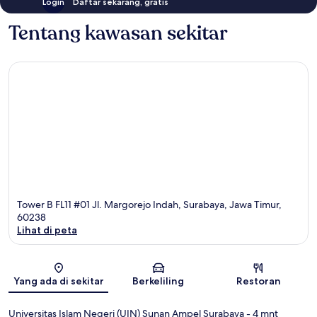
Login
Daftar sekarang, gratis
Tentang kawasan sekitar
Tower B FL11 #01 Jl. Margorejo Indah, Surabaya, Jawa Timur,
60238
Lihat di peta
Peta
Yang ada di sekitar
Berkeliling
Restoran
Universitas Islam Negeri (UIN) Sunan Ampel Surabaya
- 4 mnt