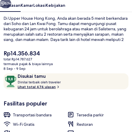
57+
Ringkasan
Kamar
Lokasi
Kebijakan
Di Upper House Hong Kong, Anda akan berada 5 menit berkendara
dari Soho dan Lan Kwai Fong. Tamu dapat mengunjungi pusat
kebugaran 24 jam untuk berolahraga atau makan di Salisterra, yang
merupakan salah satu 2 restoran serta menyajikan sarapan, makan
siang, dan makan malam. Daya tarik lain di hotel mewah meliputi 2
bar/lounge, toko roti/camilan, dan peminjaman sepeda gratis.
Traveler mengatakan hal baik tentang layanan kamar. Transportasi
Harga
Rp14.356.834
umum berada tidak jauh: Halte Tram Arsenal Street berjarak 5 menit
saat
total Rp14.787.627
dan Halte Trem Cotton Tree Drive berjarak 6 menit.
ini
termasuk pajak & biaya lainnya
Suite, pemandangan pelabuhan (Upper) |
Rp14.356.834
8 Sep - 9 Sep
Ulasan
9,8
Disukai tamu
D
dari
Dinilai terbaik oleh traveler
i
Lihat total 474 ulasan
10,
n
Disukai
i
tamu
Fasilitas populer
l
a
i
Transportasi bandara
Tersedia parkir
t
Wi-Fi Gratis
Restoran
e