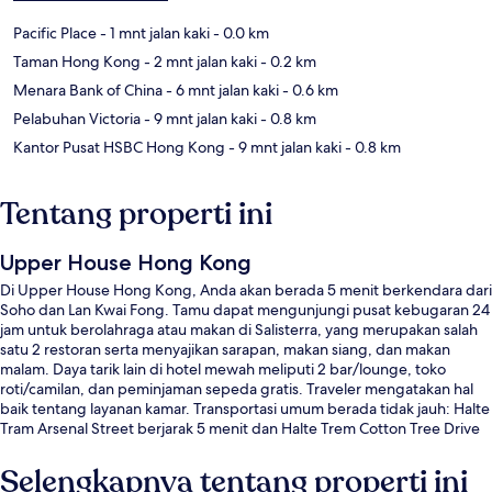
Pacific Place
- 1 mnt jalan kaki
- 0.0 km
Taman Hong Kong
- 2 mnt jalan kaki
- 0.2 km
Menara Bank of China
- 6 mnt jalan kaki
- 0.6 km
Pelabuhan Victoria
- 9 mnt jalan kaki
- 0.8 km
Kantor Pusat HSBC Hong Kong
- 9 mnt jalan kaki
- 0.8 km
Tentang properti ini
Upper House Hong Kong
Di Upper House Hong Kong, Anda akan berada 5 menit berkendara dari
Soho dan Lan Kwai Fong. Tamu dapat mengunjungi pusat kebugaran 24
jam untuk berolahraga atau makan di Salisterra, yang merupakan salah
satu 2 restoran serta menyajikan sarapan, makan siang, dan makan
malam. Daya tarik lain di hotel mewah meliputi 2 bar/lounge, toko
roti/camilan, dan peminjaman sepeda gratis. Traveler mengatakan hal
baik tentang layanan kamar. Transportasi umum berada tidak jauh: Halte
Tram Arsenal Street berjarak 5 menit dan Halte Trem Cotton Tree Drive
berjarak 6 menit.
Selengkapnya tentang properti ini