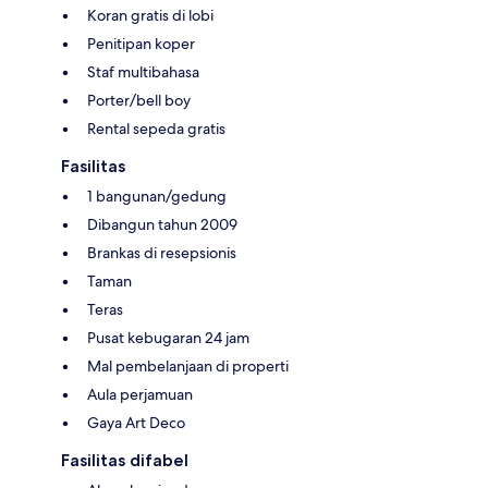
Koran gratis di lobi
Penitipan koper
Staf multibahasa
Porter/bell boy
Rental sepeda gratis
Fasilitas
1 bangunan/gedung
Dibangun tahun 2009
Brankas di resepsionis
Taman
Teras
Pusat kebugaran 24 jam
Mal pembelanjaan di properti
Aula perjamuan
Gaya Art Deco
Fasilitas difabel