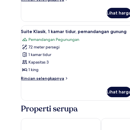
lebih
Kamar
lanjut
Lihat harg
untuk
Kamar
Lihat
Suite Klasik, 1 kamar tidur, pe
5
Suite Klasik, 1 kamar tidur, pemandangan gunung
semua
Pemandangan Pegunungan
foto
72 meter persegi
untuk
Suite
1 kamar tidur
Klasik,
Kapasitas 3
1
1 king
kamar
Rincian
Rincian selengkapnya
tidur,
lebih
pemandangan
lanjut
Lihat harg
untuk
gunung
Suite
Klasik,
Properti serupa
1
kamar
tidur,
The Breath Khao Yai
Splendid Hot
pemandangan