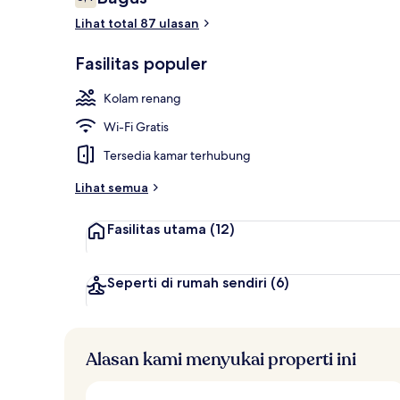
6,4 dari 10
Lihat total 87 ulasan
Lobi
Fasilitas populer
Kolam renang
Wi-Fi Gratis
Tersedia kamar terhubung
Lihat semua
Fasilitas utama
(12)
Seperti di rumah sendiri
(6)
Alasan kami menyukai properti ini