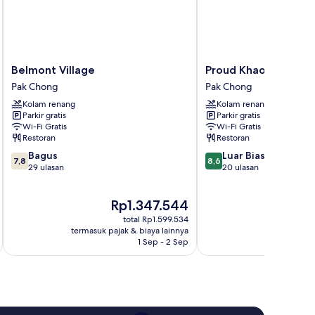
Belmont
Proud
Belmont Village
Proud Khaoyai
Village
Khaoyai
Pak Chong
Pak Chong
Pak
Pak
Kolam renang
Kolam renang
Chong
Chong
Parkir gratis
Parkir gratis
Wi-Fi Gratis
Wi-Fi Gratis
Restoran
Restoran
7.8
8.6
Bagus
Luar Biasa
7,8
8,6
dari
dari
29 ulasan
20 ulasan
10,
10,
Bagus,
Luar
Harga
Rp1.347.544
29
Biasa,
sekarang
ulasan
20
total Rp1.599.534
Rp1.347.544
ulasan
termasuk pajak & biaya lainnya
termasuk paj
1 Sep - 2 Sep