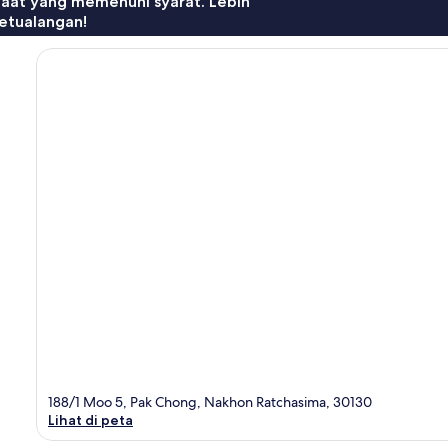
faat yang memenuhi syarat. Lebih
etualangan!
188/1 Moo 5, Pak Chong, Nakhon Ratchasima, 30130
Lihat di peta