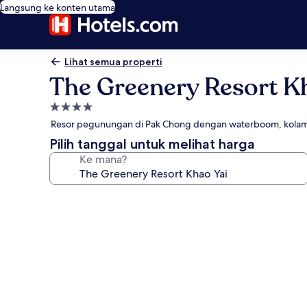
Langsung ke konten utama
Lihat semua properti
The Greenery Resort K
Properti
bintang
Resor pegunungan di Pak Chong dengan waterboom, kolam
4.0
Pilih tanggal untuk melihat harga
Ke mana?
Galeri
foto
untuk
The
Greenery
Resort