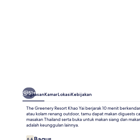
Khao
Yai
51+
Ringkasan
Kamar
Lokasi
Kebijakan
The Greenery Resort Khao Yai berjarak 10 menit berkendar
atau kolam renang outdoor, tamu dapat makan diguests can
masakan Thailand serta buka untuk makan siang dan makan 
adalah keunggulan lainnya.
Ulasan
Bagus
6,4