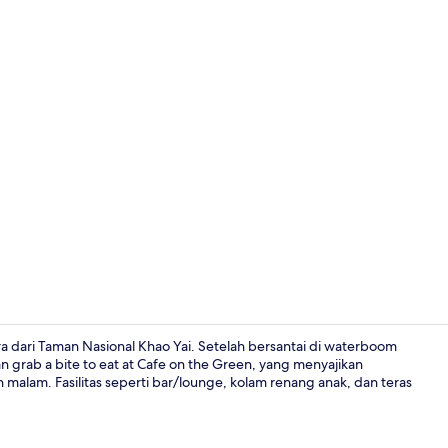
Suite Klasik
a dari Taman Nasional Khao Yai. Setelah bersantai di waterboom
 grab a bite to eat at Cafe on the Green, yang menyajikan
malam. Fasilitas seperti bar/lounge, kolam renang anak, dan teras
Melayani ma