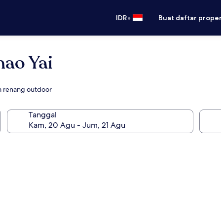
•
IDR
Buat daftar prope
hao Yai
 renang outdoor
Tanggal