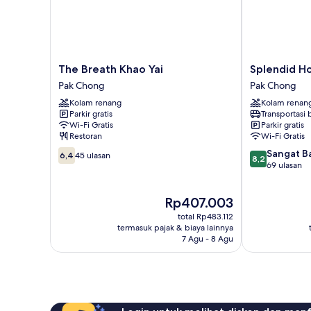
gunung
The
Splendid
The Breath Khao Yai
Splendid Ho
Breath
Hotel
Pak Chong
Pak Chong
Khao
Khaoyai
Kolam renang
Kolam renan
Yai
Pak
Parkir gratis
Transportasi
Pak
Chong
Wi-Fi Gratis
Parkir gratis
Chong
Restoran
Wi-Fi Gratis
6.4
8.2
Sangat B
6,4
45 ulasan
8,2
dari
dari
69 ulasan
10,
10,
45
Sangat
Harga
Rp407.003
ulasan
Baik,
sekarang
69
total Rp483.112
Rp407.003
ulasan
termasuk pajak & biaya lainnya
7 Agu - 8 Agu