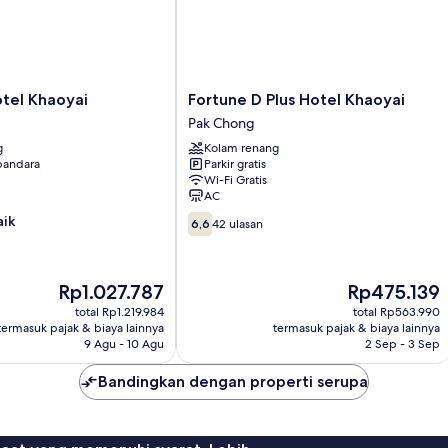
Fortune
tel Khaoyai
Fortune D Plus Hotel Khaoyai
D
Pak Chong
Plus
g
Kolam renang
Hotel
 bandara
Parkir gratis
Khaoyai
Wi-Fi Gratis
Pak
AC
Chong
6.6
aik
6,6
42 ulasan
dari
10,
42
Harga
Harga
Rp1.027.787
Rp475.139
ulasan
sekarang
sekarang
total Rp1.219.984
total Rp563.990
Rp1.027.787
Rp475.139
termasuk pajak & biaya lainnya
termasuk pajak & biaya lainnya
9 Agu - 10 Agu
2 Sep - 3 Sep
Bandingkan dengan properti serupa