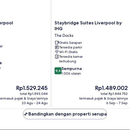
Staybridge
erpool
Staybridge Suites Liverpool by
Suites
IHG
Liverpool
The Docks
by
IHG
Gratis Sarapan
ar
Tersedia parkir
The
Wi-Fi Gratis
Docks
Tersedia kamar
terhubung
a
n
9.4
Sempurna
9,4
dari
1.006 ulasan
10,
Sempurna,
Harga
Harga
Rp1.529.245
Rp1.489.002
1.006
sekarang
sekarang
total Rp1.893.044
total Rp1.844.752
ulasan
Rp1.529.245
Rp1.489.002
termasuk pajak & biaya lainnya
termasuk pajak & biaya lainnya
23 Agu - 24 Agu
6 Sep - 7 Sep
Bandingkan dengan properti serupa