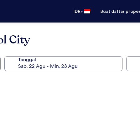
•
IDR
Buat daftar prope
l City
Tanggal