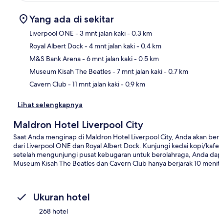
Yang ada di sekitar
Liverpool ONE
- 3 mnt jalan kaki
- 0.3 km
Royal Albert Dock
- 4 mnt jalan kaki
- 0.4 km
Pet
M&S Bank Arena
- 6 mnt jalan kaki
- 0.5 km
Museum Kisah The Beatles
- 7 mnt jalan kaki
- 0.7 km
Cavern Club
- 11 mnt jalan kaki
- 0.9 km
Lihat selengkapnya
Maldron Hotel Liverpool City
Saat Anda menginap di Maldron Hotel Liverpool City, Anda akan berad
dari Liverpool ONE dan Royal Albert Dock. Kunjungi kedai kopi/ka
setelah mengunjungi pusat kebugaran untuk berolahraga, Anda dapa
Museum Kisah The Beatles dan Cavern Club hanya berjarak 10 menit 
Ukuran hotel
268 hotel