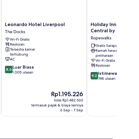
Leonardo
Holiday
Leonardo Hotel Liverpool
Holiday Inn Express 
Hotel
Inn
Central by IHG
The Docks
Liverpool
Express
Ropewalks
Wi-Fi Gratis
The
Liverpool
Restoran
Docks
Central
Gratis Sarapan
Tersedia kamar
Ramah hewan
by
terhubung
peliharaan
IHG
AC
Wi-Fi Gratis
Ropewalks
Restoran
8.6
Luar Biasa
8,6
dari
1.005 ulasan
9.2
Istimewa
9,2
10,
dari
748 ulasan
Luar
10,
Biasa,
Istimewa,
Harga
Rp1.195.226
1.005
748
sekarang
ulasan
total Rp1.482.563
ulasan
Rp1.195.226
termasuk pajak & biaya lainnya
termasuk paj
6 Sep - 7 Sep