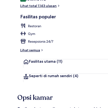
9,2 dari 10
Restoran
Lihat total 1.143 ulasan
Fasilitas populer
Restoran
Gym
Resepsionis 24/7
Lihat semua
Fasilitas utama
(11)
Seperti di rumah sendiri
(4)
Opsi kamar