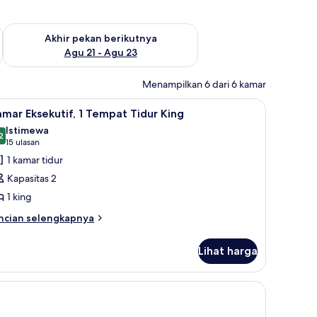
 ini Agu 14 - Agu 16
Periksa ketersediaan untuk akhir pekan berikutnya Agu 21 - A
Akhir pekan berikutnya
Agu 21 - Agu 23
Menampilkan 6 dari 6 kamar
inen
ihat
Kamar Eksekutif, 1 Tempat Tidur King | Meja ke
4
mar Eksekutif, 1 Tempat Tidur King
emua
Istimewa
oto
2
9,2 dari 10
(15
15 ulasan
ntuk
ulasan)
1 kamar tidur
amar
Kapasitas 2
sekutif,
1 king
ncian
empat
ncian selengkapnya
bih
idur
njut
ing
Lihat harga
tuk
amar
sekutif,
empat