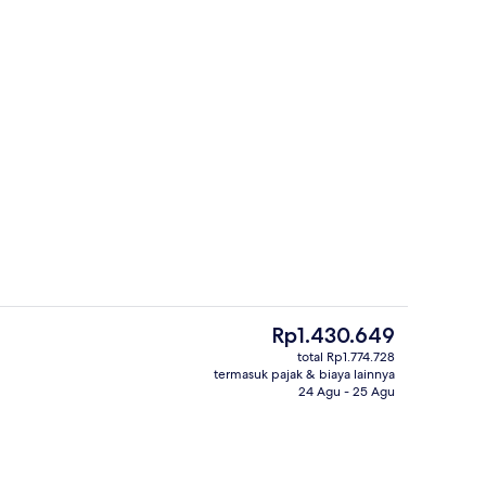
Eksterior
Harga
Rp1.430.649
saat
total Rp1.774.728
ini
termasuk pajak & biaya lainnya
n properti
Meja kerja dan seprai linen
Rp1.430.649
24 Agu - 25 Agu