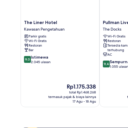
The
Pullman
The Liner Hotel
Pullman Liv
Liner
Liverpool
Kawasan Pengetahuan
The Docks
Hotel
The
Parkir gratis
Wi-Fi Gratis
Kawasan
Docks
Wi-Fi Gratis
Restoran
Pengetahuan
Restoran
Tersedia kam
Bar
terhubung
AC
9.0
Istimewa
9,0
9.4
Sempurn
dari
2.045 ulasan
9,4
dari
1.055 ulasa
10,
10,
Istimewa,
Sempurna,
2.045
1.055
ulasan
Harga
Rp1.175.338
ulasan
sekarang
total Rp1.468.268
Rp1.175.338
termasuk pajak & biaya lainnya
17 Agu - 18 Agu