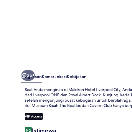
25+
Ringkasan
Kamar
Lokasi
Kebijakan
Saat Anda menginap di Maldron Hotel Liverpool City, Anda a
dari Liverpool ONE dan Royal Albert Dock. Kunjungi keda
setelah mengunjungi pusat kebugaran untuk berolahraga,
itu, Museum Kisah The Beatles dan Cavern Club hanya berja
VIP Access
Ulasan
Istimewa
9,2