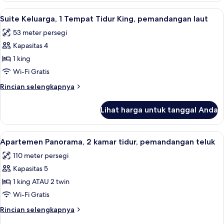
teluk
Keluarga,
Lihat
Suite Keluarga, 1 Tempat Tidur King, p
6
(Panoramic)
1
Suite Keluarga, 1 Tempat Tidur King, pemandangan laut
semua
Tempat
53 meter persegi
Tidur
foto
King,
Kapasitas 4
untuk
pemandangan
Suite
1 king
teluk
Keluarga,
(Panoramic)
Wi-Fi Gratis
1
Rincian
Rincian selengkapnya
Tempat
lebih
Tidur
lanjut
Lihat harga untuk tanggal Anda
untuk
King,
Suite
pemandangan
Keluarga,
Lihat
Seprai premium, selimut bulu angsa, m
laut
5
1
Apartemen Panorama, 2 kamar tidur, pemandangan teluk
semua
Tempat
110 meter persegi
Tidur
foto
King,
Kapasitas 5
untuk
pemandangan
Apartemen
1 king ATAU 2 twin
laut
Panorama,
Wi-Fi Gratis
2
Rincian
Rincian selengkapnya
kamar
lebih