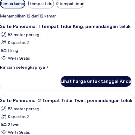
Filter
Semua kamar
1 tempat tidur
2 tempat tidur
tersedia
untuk
Menampilkan 12 dari 12 kamar
kamar
Lihat
Suite Panorama, 1 Tempat Tidur King, p
5
Suite Panorama, 1 Tempat Tidur King, pemandangan teluk
semua
53 meter persegi
foto
Kapasitas 2
untuk
Suite
1 king
Panorama,
Wi-Fi Gratis
1
Rincian
Rincian selengkapnya
Tempat
lebih
Tidur
lanjut
Lihat harga untuk tanggal Anda
untuk
King,
Suite
pemandangan
Panorama,
Lihat
Suite Panorama, 2 Tempat Tidur Twin,
teluk
6
1
Suite Panorama, 2 Tempat Tidur Twin, pemandangan teluk
semua
Tempat
53 meter persegi
Tidur
foto
King,
Kapasitas 2
untuk
pemandangan
Suite
2 twin
teluk
Panorama,
Wi-Fi Gratis