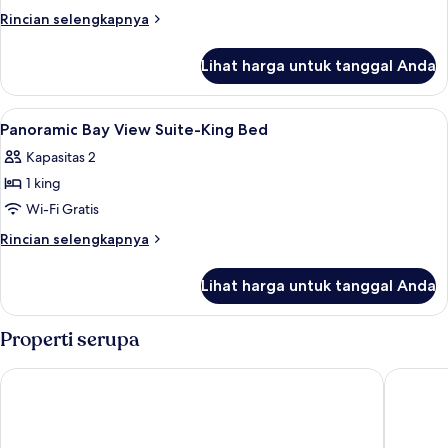
Rincian
Rincian selengkapnya
lebih
lanjut
Lihat harga untuk tanggal Anda
untuk
Family
Suite
Lihat
Kamar mandi | Shower, pancuran huja
1
With
Panoramic Bay View Suite-King Bed
semua
Sea
Kapasitas 2
View
foto
1 king
untuk
Panoramic
Wi-Fi Gratis
Bay
Rincian
Rincian selengkapnya
View
lebih
lanjut
Suite-
Lihat harga untuk tanggal Anda
untuk
King
Panoramic
Bed
Bay
Properti serupa
View
Suite-
Hilton Bahrain City Centre Hotel & Residences
Marriott
King
Bed