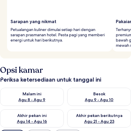
Sarapan yang nikmat
Pakaia
Petualangan kuliner dimulai setiap hari dengan
Terhany
sarapan prasmanan hotel. Pesta pagi yang memberi
premium 
energi untuk hari berikutnya.
bawah g
mewah s
Opsi kamar
Periksa ketersediaan untuk tanggal ini
Periksa ketersediaan untuk malam ini Agu 8 - Agu 9
Periksa ketersediaan untuk be
Malam ini
Besok
Agu 8 - Agu 9
Agu 9 - Agu 10
Periksa ketersediaan untuk akhir pekan ini Agu 14 - Agu 16
Periksa ketersediaan untuk ak
Akhir pekan ini
Akhir pekan berikutnya
Agu 14 - Agu 16
Agu 21 - Agu 23