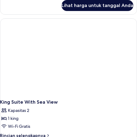
tidur,
lanjut
Lihat harga untuk tanggal Anda
untuk
pemandangan
Apartemen
teluk
Panorama,
2
kamar
tidur,
pemandangan
teluk
King Suite With Sea View
Kapasitas 2
1 king
Wi-Fi Gratis
Rincian
Rincian selengkapnya