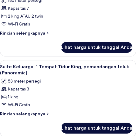
185 meter persegi
pemandangan
foto
laut
Kapasitas 7
untuk
Apartemen
2 king ATAU 2 twin
Panorama,
Wi-Fi Gratis
3
Rincian
Rincian selengkapnya
kamar
lebih
tidur,
lanjut
Lihat harga untuk tanggal Anda
untuk
pemandangan
Apartemen
teluk
Panorama,
Lihat
Suite Keluarga, 1 Tempat Tidur King, p
4
3
Suite Keluarga, 1 Tempat Tidur King, pemandangan teluk
semua
kamar
(Panoramic)
tidur,
foto
53 meter persegi
pemandangan
untuk
teluk
Kapasitas 3
Suite
1 king
Keluarga,
1
Wi-Fi Gratis
Tempat
Rincian
Rincian selengkapnya
Tidur
lebih
lanjut
King,
Lihat harga untuk tanggal Anda
untuk
pemandangan
Suite