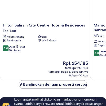
Hilton
Marriott
Hilton Bahrain City Centre Hotel & Residences
Marrio
Bahrain
Executi
Bahrai
Tepi Laut
City
Apartme
Alfateh
Kolam renang
Spa
Centre
Manama
Parkir gratis
Wi-Fi Gratis
Hotel
Bahrain
Kolam
Dapur
&
Alfateh
8.8
Luar Biasa
8,8
Residences
dari
38 ulasan
8.8
Luar
8,8
Tepi
10,
dari
86 u
Laut
Luar
10,
Harga
Rp1.654.185
Biasa,
Luar
sekarang
38
Biasa,
total Rp2.258.425
Rp1.654.185
ulasan
termasuk pajak & biaya lainnya
86
9 Agu - 10 Agu
ulasan
Bandingkan dengan properti serupa
Login untuk melihat diskon dan manfaat yang memenuhi
syarat. Lebih banyak reward untuk lebih banyak petualangan!