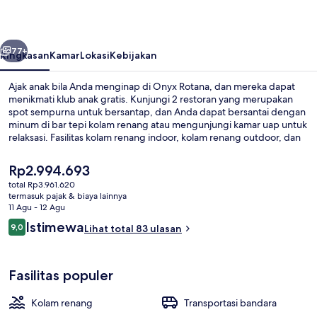
belumnya
Berikutnya
77+
Ringkasan
Kamar
Lokasi
Kebijakan
Ajak anak bila Anda menginap di Onyx Rotana, dan mereka dapat
menikmati klub anak gratis. Kunjungi 2 restoran yang merupakan
spot sempurna untuk bersantap, dan Anda dapat bersantai dengan
minum di bar tepi kolam renang atau mengunjungi kamar uap untuk
relaksasi. Fasilitas kolam renang indoor, kolam renang outdoor, dan
pusat kebugaran adalah keunggulan lain di hotel mewah ini. .
Harga
Rp2.994.693
saat
total Rp3.961.620
ini
termasuk pajak & biaya lainnya
Area BBQ/piknik
Rp2.994.693
11 Agu - 12 Agu
Ulasan
Istimewa
9,0
Lihat total 83 ulasan
9,0 dari 10
Fasilitas populer
Kolam renang
Transportasi bandara