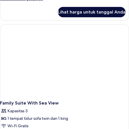
lebih
lanjut
Lihat harga untuk tanggal Anda
untuk
King
Suite
With
Sea
View
Family Suite With Sea View
Kapasitas 3
1 tempat tidur sofa twin dan 1 king
Wi-Fi Gratis