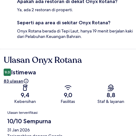
Apakah ada restoran di dekat Onyx Rotana?
Ya, ada 2 restoran di properti.
Seperti apa area di sekitar Onyx Rotana?
Onyx Rotana berada di Tepi Laut, hanya 19 menit berjalan kaki
dari Pelabuhan Keuangan Bahrain.
Ulasan Onyx Rotana
Ulasan
Istimewa
9,0
83 ulasan
9,4
9,0
8,8
Kebersihan
Fasilitas
Staf & layanan
Ulasan
Ulasan terverifikasi
10/10 Sempurna
31 Jan 2026
Terjemahkan dengan Google