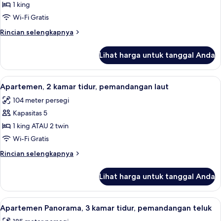
Apartemen,
1 king
1
Wi-Fi Gratis
Tempat
Rincian
Rincian selengkapnya
Tidur
lebih
King,
lanjut
Lihat harga untuk tanggal Anda
untuk
pemandangan
Apartemen,
laut
1
Lihat
Apartemen, 2 kamar tidur, pemandanga
4
Tempat
Apartemen, 2 kamar tidur, pemandangan laut
semua
Tidur
104 meter persegi
King,
foto
pemandangan
Kapasitas 5
untuk
laut
Apartemen,
1 king ATAU 2 twin
2
Wi-Fi Gratis
kamar
Rincian
Rincian selengkapnya
tidur,
lebih
pemandangan
lanjut
Lihat harga untuk tanggal Anda
untuk
laut
Apartemen,
2
Lihat
Apartemen Panorama, 3 kamar tidur, pe
7
kamar
Apartemen Panorama, 3 kamar tidur, pemandangan teluk
semua
tidur,