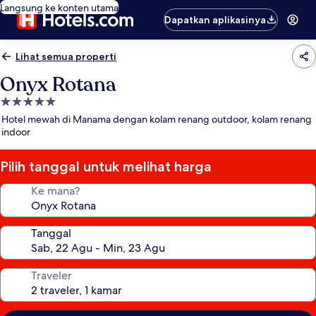
Langsung ke konten utama
Dapatkan aplikasinya
Lihat semua properti
Onyx Rotana
Properti
bintang
Hotel mewah di Manama dengan kolam renang outdoor, kolam renang
5.0
indoor
Pilih tanggal untuk melihat harga
Ke mana?
Tanggal
Traveler