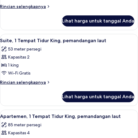
2
Rincian
Rincian selengkapnya
Tempat
lebih
Tidur
lanjut
Lihat harga untuk tanggal Anda
untuk
Twin,
Suite
pemandangan
Panorama,
Lihat
Suite, 1 Tempat Tidur King, pemandanga
teluk
5
2
Suite, 1 Tempat Tidur King, pemandangan laut
semua
Tempat
53 meter persegi
Tidur
foto
Twin,
Kapasitas 2
untuk
pemandangan
Suite,
1 king
teluk
1
Wi-Fi Gratis
Tempat
Rincian
Rincian selengkapnya
Tidur
lebih
King,
lanjut
Lihat harga untuk tanggal Anda
untuk
pemandangan
Suite,
laut
1
Lihat
Apartemen, 1 Tempat Tidur King, peman
5
Tempat
Apartemen, 1 Tempat Tidur King, pemandangan laut
semua
Tidur
85 meter persegi
King,
foto
pemandangan
Kapasitas 4
untuk
laut