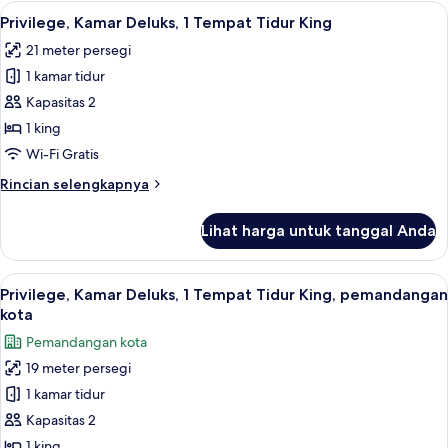
Klasik,
Lihat
Privilege, Kamar Deluks, 1 Tempat Tidu
11
2
Privilege, Kamar Deluks, 1 Tempat Tidur King
semua
Tempat
21 meter persegi
Tidur
foto
Twin
1 kamar tidur
untuk
Privilege,
Kapasitas 2
Kamar
1 king
Deluks,
Wi-Fi Gratis
1
Rincian
Rincian selengkapnya
Tempat
lebih
Tidur
lanjut
Lihat harga untuk tanggal Anda
untuk
King
Privilege,
Kamar
Lihat
Pemandangan kota
12
Deluks,
Privilege, Kamar Deluks, 1 Tempat Tidur King, pemandangan
semua
1
kota
Tempat
foto
Pemandangan kota
Tidur
untuk
King
19 meter persegi
Privilege,
1 kamar tidur
Kamar
Deluks,
Kapasitas 2
1
1 king