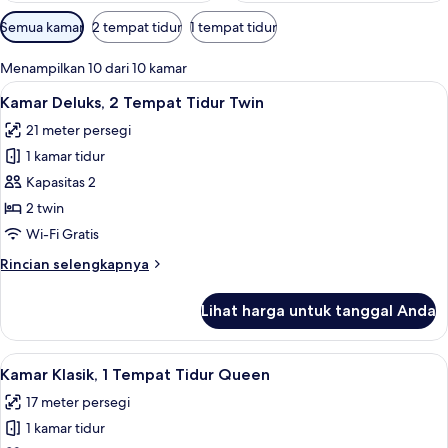
Filter
Semua kamar
2 tempat tidur
1 tempat tidur
tersedia
untuk
Menampilkan 10 dari 10 kamar
kamar
Lihat
Pemandangan kota
9
Kamar Deluks, 2 Tempat Tidur Twin
semua
21 meter persegi
foto
1 kamar tidur
untuk
Kamar
Kapasitas 2
Deluks,
2 twin
2
Wi-Fi Gratis
Tempat
Rincian
Rincian selengkapnya
Tidur
lebih
Twin
lanjut
Lihat harga untuk tanggal Anda
untuk
Kamar
Deluks,
Lihat
Brankas, meja kerja, ruang kerja ramah
8
2
Kamar Klasik, 1 Tempat Tidur Queen
semua
Tempat
17 meter persegi
Tidur
foto
Twin
1 kamar tidur
untuk