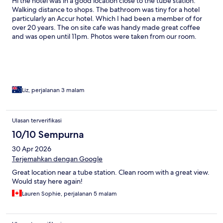
Hi the hotel was in a good location close to the tube station.
Walking distance to shops. The bathroom was tiny for a hotel
particularly an Accur hotel. Which I had been a member of for
over 20 years. The on site cafe was handy made great coffee
and was open until 11pm. Photos were taken from our room.
Liz, perjalanan 3 malam
Ulasan terverifikasi
10/10 Sempurna
30 Apr 2026
Terjemahkan dengan Google
Great location near a tube station. Clean room with a great view.
Would stay here again!
Lauren Sophie, perjalanan 5 malam