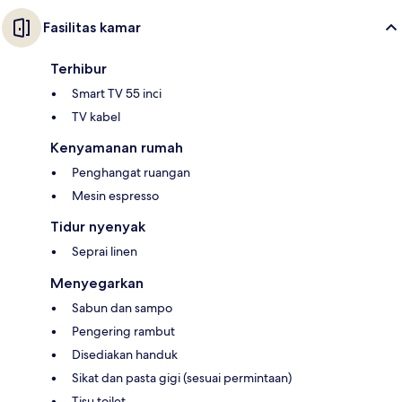
Fasilitas kamar
Terhibur
Smart TV 55 inci
TV kabel
Kenyamanan rumah
Penghangat ruangan
Mesin espresso
Tidur nyenyak
Seprai linen
Menyegarkan
Sabun dan sampo
Pengering rambut
Disediakan handuk
Sikat dan pasta gigi (sesuai permintaan)
Tisu toilet