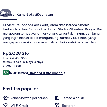
Court
belumnya
Berikutnya
164+
Ringkasan
Kamar
Lokasi
Kebijakan
Di Mercure London Earls Court, Anda akan berada 5 menit
berkendara dari Olympia Events dan Stadion Stamford Bridge. Bar
merupakan tempat yang menyenangkan untuk minum, dan tamu
yang ingin makan dapat mengunjungi Barnaby's Kitchen, yang
menyajikan masakan internasional dan buka untuk sarapan dan
makan malam. Selain itu, Kensington High Street dan Museum
Sejarah Alam hanya berjarak 5 menit berkendara.Properti ini berada
Harga
Rp2.029.216
dekat dengan transportasi umum: Stasiun Bawah Tanah West
saat
total Rp2.435.060
Brompton berjarak 4 menit dan Stasiun Bawah Tanah Earls Court
ini
termasuk pajak & biaya lainnya
berjarak 8 menit.
Bar (di properti)
Rp2.029.216
31 Agu - 1 Sep
Ulasan
Istimewa
9,0
Lihat total 813 ulasan
9,0 dari 10
Fasilitas populer
Ramah hewan peliharaan
Tersedia parkir
Wi-Fi Gratis
Restoran