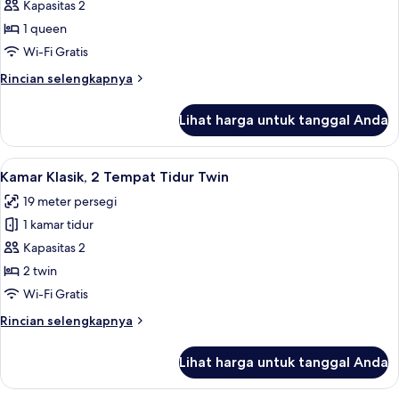
Kamar
Kapasitas 2
Klasik,
1 queen
1
Wi-Fi Gratis
Tempat
Rincian
Rincian selengkapnya
Tidur
lebih
Queen
lanjut
Lihat harga untuk tanggal Anda
untuk
Kamar
Klasik,
Lihat
Brankas, meja kerja, ruang kerja ramah
12
1
Kamar Klasik, 2 Tempat Tidur Twin
semua
Tempat
19 meter persegi
Tidur
foto
Queen
1 kamar tidur
untuk
Kamar
Kapasitas 2
Klasik,
2 twin
2
Wi-Fi Gratis
Tempat
Rincian
Rincian selengkapnya
Tidur
lebih
Twin
lanjut
Lihat harga untuk tanggal Anda
untuk
Kamar