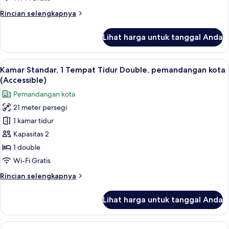
Tidur
Rincian
Rincian selengkapnya
King,
lebih
pemandangan
lanjut
Lihat harga untuk tanggal Anda
kota
untuk
Kamar
Superior,
Lihat
Kamar Standar, 1 Tempat Tidur Double,
8
1
Kamar Standar, 1 Tempat Tidur Double, pemandangan kota
semua
Tempat
(Accessible)
Tidur
foto
Pemandangan kota
King,
untuk
pemandangan
21 meter persegi
Kamar
kota
1 kamar tidur
Standar,
1
Kapasitas 2
Tempat
1 double
Tidur
Wi-Fi Gratis
Double,
Rincian
Rincian selengkapnya
pemandangan
lebih
kota
lanjut
Lihat harga untuk tanggal Anda
untuk
(Accessible)
Kamar
Standar,
Lihat
Suite Junior, 1 Tempat Tidur King, pem