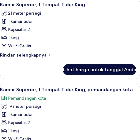
Lihat
Pemandangan kota
10
Deluks,
Kamar Superior, 1 Tempat Tidur King
semua
1
21 meter persegi
Tempat
foto
Tidur
1 kamar tidur
untuk
King
Kamar
Kapasitas 2
Superior,
1 king
1
Wi-Fi Gratis
Tempat
Rincian
Rincian selengkapnya
Tidur
lebih
King
lanjut
Lihat harga untuk tanggal Anda
untuk
Kamar
Superior,
Lihat
Pemandangan kota
12
1
Kamar Superior, 1 Tempat Tidur King, pemandangan kota
semua
Tempat
Pemandangan kota
Tidur
foto
King
19 meter persegi
untuk
Kamar
1 kamar tidur
Superior,
Kapasitas 2
1
1 king
Tempat
Wi-Fi Gratis