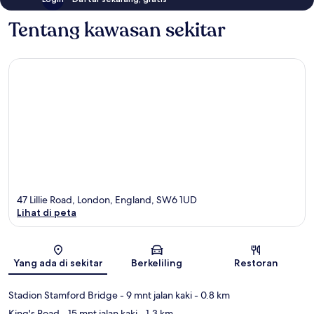
Tentang kawasan sekitar
47 Lillie Road, London, England, SW6 1UD
Lihat di peta
Peta
Yang ada di sekitar
Berkeliling
Restoran
Stadion Stamford Bridge
- 9 mnt jalan kaki
- 0.8 km
King's Road
- 15 mnt jalan kaki
- 1.3 km