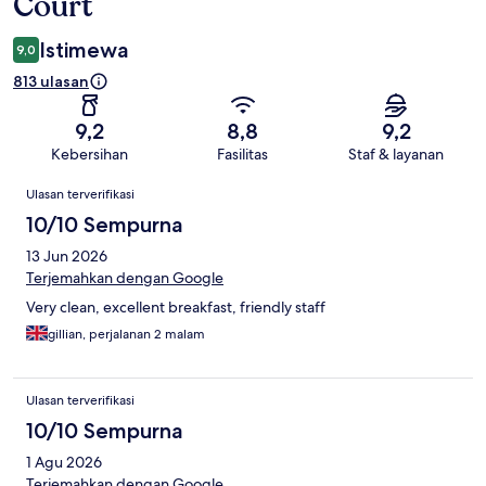
Court
Istimewa
9,0
813 ulasan
9,2
8,8
9,2
Kebersihan
Fasilitas
Staf & layanan
Ulasan
Ulasan terverifikasi
10/10 Sempurna
13 Jun 2026
Terjemahkan dengan Google
Very clean, excellent breakfast, friendly staff
gillian, perjalanan 2 malam
Ulasan terverifikasi
10/10 Sempurna
1 Agu 2026
Terjemahkan dengan Google