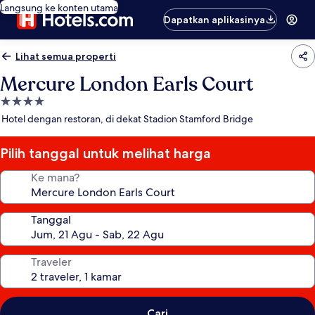
Langsung ke konten utama
Dapatkan aplikasinya
Lihat semua properti
Mercure London Earls Court
Properti
bintang
Hotel dengan restoran, di dekat Stadion Stamford Bridge
4.0
Pilih tanggal untuk melihat harga
Ke mana?
Tanggal
Traveler
Cari