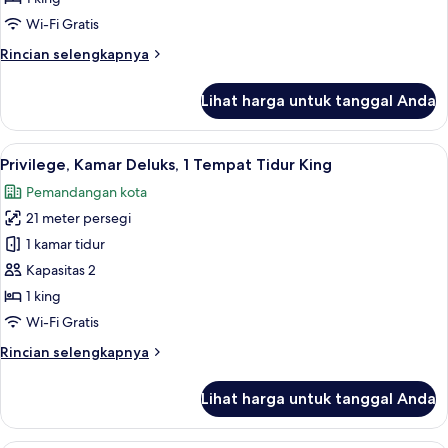
Tempat
Wi-Fi Gratis
Tidur
Rincian
Rincian selengkapnya
King,
lebih
pemandangan
lanjut
Lihat harga untuk tanggal Anda
untuk
kota
Privilege,
Kamar
Lihat
Pemandangan kota
12
Deluks,
Privilege, Kamar Deluks, 1 Tempat Tidur King
semua
1
Pemandangan kota
Tempat
foto
Tidur
21 meter persegi
untuk
King,
Privilege,
1 kamar tidur
pemandangan
Kamar
kota
Kapasitas 2
Deluks,
1 king
1
Wi-Fi Gratis
Tempat
Rincian
Rincian selengkapnya
Tidur
lebih
King
lanjut
Lihat harga untuk tanggal Anda
untuk
Privilege,
Kamar