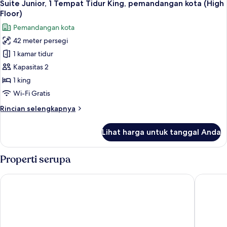
12
1
Suite Junior, 1 Tempat Tidur King, pemandangan kota (High
semua
Tempat
Floor)
Tidur
foto
Pemandangan kota
Double,
untuk
pemandangan
42 meter persegi
Suite
kota
1 kamar tidur
Junior,
(Accessible)
1
Kapasitas 2
Tempat
1 king
Tidur
Wi-Fi Gratis
King,
Rincian
Rincian selengkapnya
pemandangan
lebih
kota
lanjut
Lihat harga untuk tanggal Anda
untuk
(High
Suite
Floor)
Junior,
Properti serupa
1
Tempat
ibis London Earls Court
Copthorn
Tidur
King,
pemandangan
kota
(High
Floor)