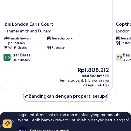
ibis
Copthor
ibis London Earls Court
Coptho
London
Tara
Hammersmith and Fulham
London 
Earls
Hotel
Ramah hewan
Tersedia parkir
Tersed
Court
London
peliharaan
Restor
Hammersmith
Kensing
Wi-Fi Gratis
Restoran
and
London
8.6
7.8
Fulham
Luar Biasa
City
Bag
8,6
7,8
dari
dari
1.007 ulasan
Centre
3.796
10,
10,
Harga
Rp1.808.212
Luar
Bagus,
sekarang
Biasa,
3.796
total Rp2.169.855
Rp1.808.212
termasuk pajak & biaya lainnya
1.007
ulasan
23 Agu - 24 Agu
ulasan
Bandingkan dengan properti serupa
Login untuk melihat diskon dan manfaat yang memenuhi
syarat. Lebih banyak reward untuk lebih banyak petualangan!
Login
Daftar sekarang, gratis