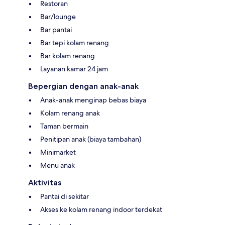
Restoran
Bar/lounge
Bar pantai
Bar tepi kolam renang
Bar kolam renang
Layanan kamar 24 jam
Bepergian dengan anak-anak
Anak-anak menginap bebas biaya
Kolam renang anak
Taman bermain
Penitipan anak (biaya tambahan)
Minimarket
Menu anak
Aktivitas
Pantai di sekitar
Akses ke kolam renang indoor terdekat