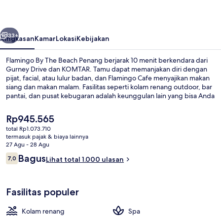
Beach
Penang
belumnya
Berikutnya
33+
Ringkasan
Kamar
Lokasi
Kebijakan
Flamingo By The Beach Penang berjarak 10 menit berkendara dari
Gurney Drive dan KOMTAR. Tamu dapat memanjakan diri dengan
pijat, facial, atau lulur badan, dan Flamingo Cafe menyajikan makan
siang dan makan malam. Fasilitas seperti kolam renang outdoor, bar
pantai, dan pusat kebugaran adalah keunggulan lain yang bisa Anda
nikmati.
Harga
Rp945.565
saat
total Rp1.073.710
ini
termasuk pajak & biaya lainnya
Lounge lobi
Rp945.565
27 Agu - 28 Agu
Ulasan
Bagus
7,0
Lihat total 1.000 ulasan
7,0 dari 10
Fasilitas populer
Kolam renang
Spa