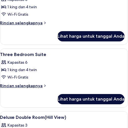
untuk
Suite,
1 king dan 4 twin
3
Wi-Fi Gratis
kamar
Rincian
Rincian selengkapnya
tidur
lebih
lanjut
Lihat harga untuk tanggal Anda
untuk
Suite,
3
Lihat
Minibar, brankas, meja kerja, dan Wi-Fi
5
kamar
Three Bedroom Suite
semua
tidur
Kapasitas 6
foto
1 king dan 4 twin
untuk
Three
Wi-Fi Gratis
Bedroom
Rincian
Rincian selengkapnya
Suite
lebih
lanjut
Lihat harga untuk tanggal Anda
untuk
Three
Bedroom
Lihat
Minibar, brankas, meja kerja, dan Wi-Fi
3
Suite
Deluxe Double Room(Hill View)
semua
Kapasitas 3
foto