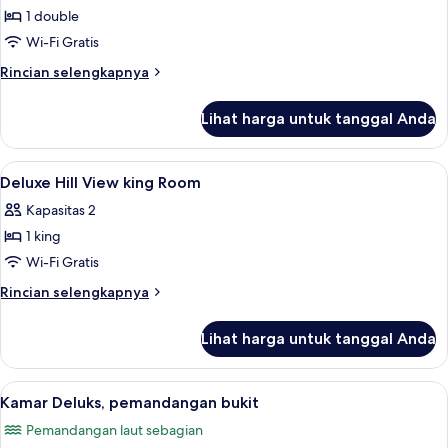
1 double
untuk
Deluxe
Wi-Fi Gratis
Double
Rincian
Rincian selengkapnya
Room(Hill
lebih
lanjut
View)
Lihat harga untuk tanggal Anda
untuk
Deluxe
Double
Lihat
Minibar, brankas, meja kerja, dan Wi-Fi
3
Room(Hill
Deluxe Hill View king Room
semua
View)
Kapasitas 2
foto
1 king
untuk
Deluxe
Wi-Fi Gratis
Hill
Rincian
Rincian selengkapnya
View
lebih
lanjut
king
Lihat harga untuk tanggal Anda
untuk
Room
Deluxe
Hill
Lihat
Kamar Deluks, pemandangan bukit | Min
3
View
Kamar Deluks, pemandangan bukit
semua
king
Pemandangan laut sebagian
Room
foto