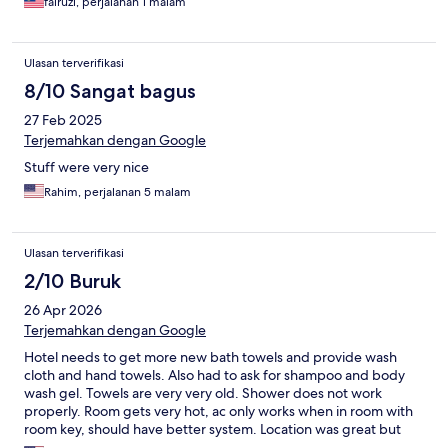
fairuzi, perjalanan 1 malam
Ulasan terverifikasi
8/10 Sangat bagus
27 Feb 2025
Terjemahkan dengan Google
Stuff were very nice
Rahim, perjalanan 5 malam
Ulasan terverifikasi
2/10 Buruk
26 Apr 2026
Terjemahkan dengan Google
Hotel needs to get more new bath towels and provide wash
cloth and hand towels. Also had to ask for shampoo and body
wash gel. Towels are very very old. Shower does not work
properly. Room gets very hot, ac only works when in room with
room key, should have better system. Location was great but
won’t stay here again