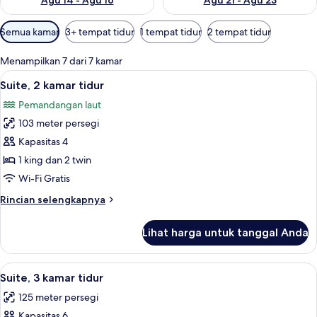
Agu 14 - Agu 16
Agu 21 - Agu 23
Filter
Semua kamar
3+ tempat tidur
1 tempat tidur
2 tempat tidur
tersedia
untuk
Menampilkan 7 dari 7 kamar
kamar
Lihat
Suite, 2 kamar tidur | Minibar, brankas
4
Suite, 2 kamar tidur
semua
Pemandangan laut
foto
103 meter persegi
untuk
Suite,
Kapasitas 4
2
1 king dan 2 twin
kamar
Wi-Fi Gratis
tidur
Rincian
Rincian selengkapnya
lebih
lanjut
Lihat harga untuk tanggal Anda
untuk
Suite,
2
Lihat
Suite, 3 kamar tidur | Minibar, brankas
5
kamar
Suite, 3 kamar tidur
semua
tidur
125 meter persegi
foto
Kapasitas 6