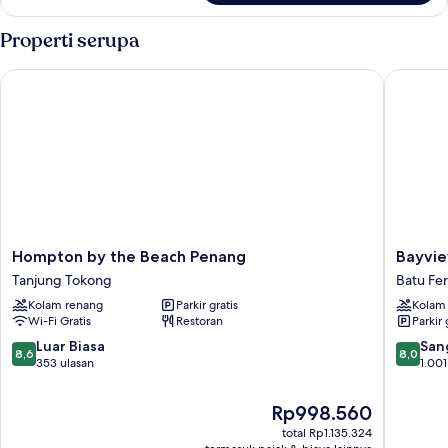
Kamar
Deluks,
Properti serupa
pemandangan
laut
Hompton by the Beach Penang
Bayview 
Hompton
Bayview
Hompton by the Beach Penang
Bayvie
by
Beach
Tanjung Tokong
Batu Fer
the
Resort
Kolam renang
Parkir gratis
Kolam
Beach
Penang
Wi-Fi Gratis
Restoran
Parkir 
Penang
Batu
Tanjung
Ferringh
8.6
8.0
Luar Biasa
San
8,6
8,0
Tokong
dari
dari
353 ulasan
1.001
10,
10,
Luar
Sangat
Harga
Rp998.560
Biasa,
Baik,
sekarang
total Rp1.135.324
353
1.001
Rp998.560