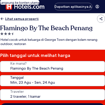
Langsung ke konten utama
Dapatkan aplikasinya
Lihat semua properti
Flamingo By The Beach Penang
Properti
bintang
Hotel cocok untuk keluarga di George Town dengan kolam renang
3.5
outdoor, restoran
Pilih tanggal untuk melihat harga
Ke mana?
Tanggal
Traveler