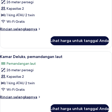
26 meter persegi
untuk
Kamar
Kapasitas 2
Deluks,
1 king ATAU 2 twin
pemandangan
Wi-Fi Gratis
bukit
Rincian
Rincian selengkapnya
lebih
lanjut
Lihat harga untuk tanggal Anda
untuk
Kamar
Deluks,
Lihat
Kamar Deluks, pemandangan laut | Mini
3
pemandangan
Kamar Deluks, pemandangan laut
semua
bukit
Pemandangan laut
foto
26 meter persegi
untuk
Kamar
Kapasitas 2
Deluks,
1 king ATAU 2 twin
pemandangan
Wi-Fi Gratis
laut
Rincian
Rincian selengkapnya
lebih
lanjut
Lihat harga untuk tanggal Anda
untuk