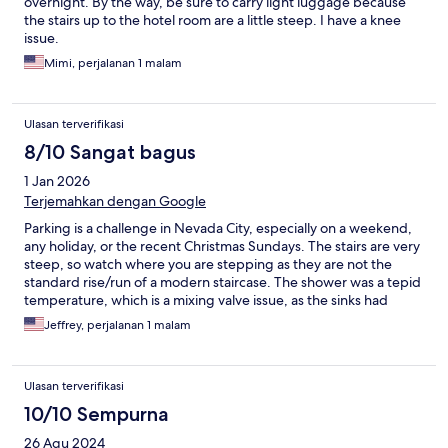
overnight. By the way, be sure to carry light luggage because
the stairs up to the hotel room are a little steep. I have a knee
issue.
Mimi, perjalanan 1 malam
Ulasan terverifikasi
8/10 Sangat bagus
1 Jan 2026
Terjemahkan dengan Google
Parking is a challenge in Nevada City, especially on a weekend,
any holiday, or the recent Christmas Sundays. The stairs are very
steep, so watch where you are stepping as they are not the
standard rise/run of a modern staircase. The shower was a tepid
temperature, which is a mixing valve issue, as the sinks had
normal hot water temperatures. It’s the history of the building
Jeffrey, perjalanan 1 malam
and most of Nevada City that creates this charm here. Overall it
was a nice quick overnight stay for NYE.
Ulasan terverifikasi
10/10 Sempurna
26 Agu 2024