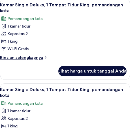
Lihat
Kamar Single Deluks, 1 Tempat Tidur K
8
Kamar Single Deluks, 1 Tempat Tidur King, pemandangan
semua
kota
foto
Pemandangan kota
untuk
1 kamar tidur
Kamar
Kapasitas 2
Single
Deluks,
1 king
1
Wi-Fi Gratis
Tempat
Rincian
Rincian selengkapnya
Tidur
lebih
King,
lanjut
Lihat harga untuk tanggal Anda
untuk
pemandangan
Kamar
kota
Single
Lihat
Selimut bulu angsa, Wi-Fi gratis, dan s
8
Deluks,
Kamar Single Deluks, 1 Tempat Tidur King, pemandangan
semua
1
kota
Tempat
foto
Pemandangan kota
Tidur
untuk
King,
1 kamar tidur
Kamar
pemandangan
Kapasitas 2
Single
kota
Deluks,
1 king