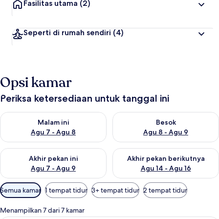
Fasilitas utama
(2)
Seperti di rumah sendiri
(4)
Opsi kamar
Periksa ketersediaan untuk tanggal ini
Periksa ketersediaan untuk malam ini Agu 7 - Agu 8
Periksa ketersediaan untuk be
Malam ini
Besok
Agu 7 - Agu 8
Agu 8 - Agu 9
Periksa ketersediaan untuk akhir pekan ini Agu 7 - Agu 9
Periksa ketersediaan untuk ak
Akhir pekan ini
Akhir pekan berikutnya
Agu 7 - Agu 9
Agu 14 - Agu 16
Filter
Semua kamar
1 tempat tidur
3+ tempat tidur
2 tempat tidur
tersedia
untuk
Menampilkan 7 dari 7 kamar
kamar