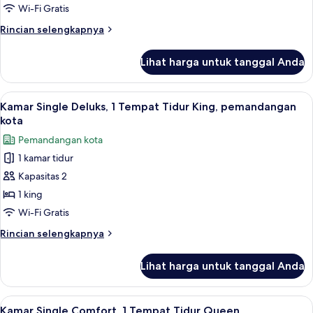
1
Wi-Fi Gratis
Tempat
Rincian
Rincian selengkapnya
Tidur
lebih
King,
lanjut
Lihat harga untuk tanggal Anda
untuk
pemandangan
Kamar
kota
Single
Lihat
Kamar Single Deluks, 1 Tempat Tidur K
5
Deluks,
Kamar Single Deluks, 1 Tempat Tidur King, pemandangan
semua
1
kota
Tempat
foto
Pemandangan kota
Tidur
untuk
King,
1 kamar tidur
Kamar
pemandangan
Kapasitas 2
Single
kota
Deluks,
1 king
1
Wi-Fi Gratis
Tempat
Rincian
Rincian selengkapnya
Tidur
lebih
King,
lanjut
Lihat harga untuk tanggal Anda
untuk
pemandangan
Kamar
kota
Single
Lihat
Kamar Single Comfort, 1 Tempat Tidur Q
5
Deluks,
Kamar Single Comfort, 1 Tempat Tidur Queen