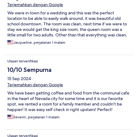
Terjemahkan dengan Google
We were in town for a wedding and this was the perfect
location to be able to easily walk around, it was beautiful old
school downtown. The room was clean, next time if we were to
stay we would get the king size room, the queen room was a
little small for two adults. Other than that everything was clean,
the owners were responsive to letting us check in early. I would
Jacqueline, perjalanan 1 malam
definitely recommend and stay here again.
Ulasan terverifikasi
10/10 Sempurna
15 Sep 2024
Terjemahkan dengan Google
We have been getting coffee and food from the communal cafe
in the heart of Nevada city for some time and it is our favorite
spot, we rented a room for a family member and couldn’t be
happier! It was easy self check in right upstairs! Perfect!
Severin, perjalanan 1 malam
Ulasan terverifikasi