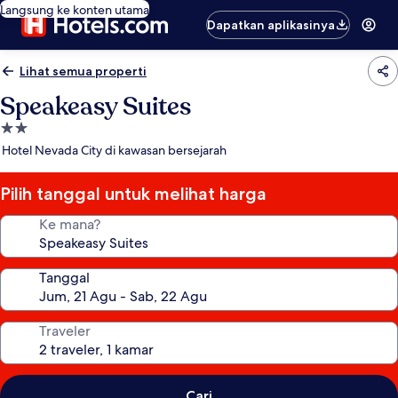
Langsung ke konten utama
Dapatkan aplikasinya
Lihat semua properti
Speakeasy Suites
Properti
bintang
Hotel Nevada City di kawasan bersejarah
2.0
Pilih tanggal untuk melihat harga
Ke mana?
Tanggal
Traveler
Cari