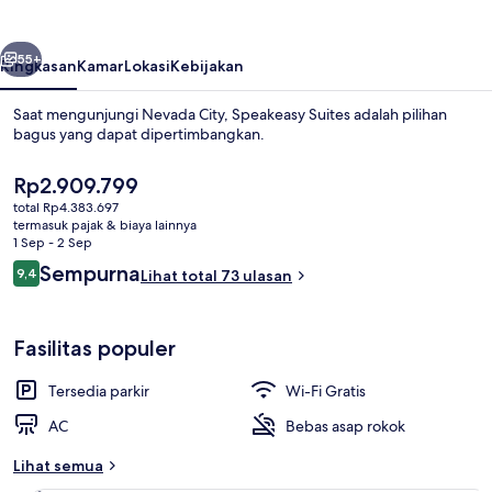
belumnya
Berikutnya
55+
Ringkasan
Kamar
Lokasi
Kebijakan
Saat mengunjungi Nevada City, Speakeasy Suites adalah pilihan
bagus yang dapat dipertimbangkan.
Harga
Rp2.909.799
saat
total Rp4.383.697
ini
termasuk pajak & biaya lainnya
Rp2.909.799
1 Sep - 2 Sep
Ulasan
Sempurna
9,4
Lihat total 73 ulasan
9,4 dari 10
Selimut bulu angsa, Wi-Fi gratis, dan s
Fasilitas populer
Tersedia parkir
Wi-Fi Gratis
AC
Bebas asap rokok
Lihat semua