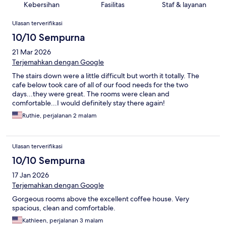
Kebersihan
Fasilitas
Staf & layanan
Ulasan
Ulasan terverifikasi
10/10 Sempurna
21 Mar 2026
Terjemahkan dengan Google
The stairs down were a little difficult but worth it totally. The
cafe below took care of all of our food needs for the two
days...they were great. The rooms were clean and
comfortable...I would definitely stay there again!
Ruthie, perjalanan 2 malam
Ulasan terverifikasi
10/10 Sempurna
17 Jan 2026
Terjemahkan dengan Google
Gorgeous rooms above the excellent coffee house. Very
spacious, clean and comfortable.
Kathleen, perjalanan 3 malam