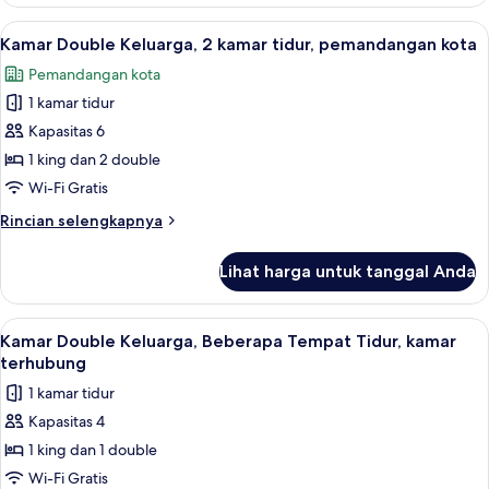
Kamar
Queen
Single
Lihat
Kamar Double Keluarga, 2 kamar tidur,
11
Comfort,
Kamar Double Keluarga, 2 kamar tidur, pemandangan kota
semua
1
Pemandangan kota
Tempat
foto
Tidur
1 kamar tidur
untuk
Queen
Kamar
Kapasitas 6
Double
1 king dan 2 double
Keluarga,
Wi-Fi Gratis
2
Rincian
Rincian selengkapnya
kamar
lebih
tidur,
lanjut
Lihat harga untuk tanggal Anda
untuk
pemandangan
Kamar
kota
Double
Lihat
Kamar Double Keluarga, Beberapa Tempa
8
Keluarga,
Kamar Double Keluarga, Beberapa Tempat Tidur, kamar
semua
2
terhubung
kamar
foto
1 kamar tidur
tidur,
untuk
pemandangan
Kapasitas 4
Kamar
kota
1 king dan 1 double
Double
Keluarga,
Wi-Fi Gratis