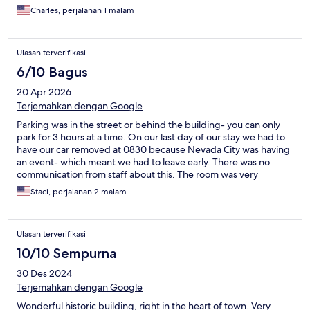
Charles, perjalanan 1 malam
Ulasan terverifikasi
6/10 Bagus
20 Apr 2026
Terjemahkan dengan Google
Parking was in the street or behind the building- you can only
park for 3 hours at a time. On our last day of our stay we had to
have our car removed at 0830 because Nevada City was having
an event- which meant we had to leave early. There was no
communication from staff about this. The room was very
expensive for no ice or coffee for the room and no parking
Staci, perjalanan 2 malam
convenience.
Ulasan terverifikasi
10/10 Sempurna
30 Des 2024
Terjemahkan dengan Google
Wonderful historic building, right in the heart of town. Very