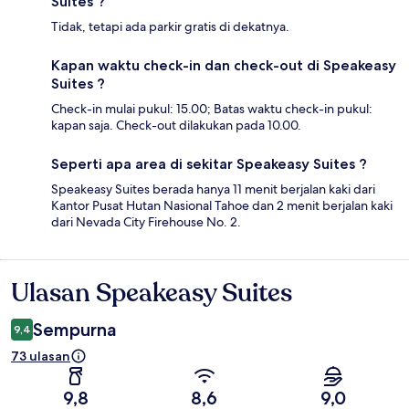
Suites ?
Tidak, tetapi ada parkir gratis di dekatnya.
Kapan waktu check-in dan check-out di Speakeasy
Suites ?
Check-in mulai pukul: 15.00; Batas waktu check-in pukul:
kapan saja. Check-out dilakukan pada 10.00.
Seperti apa area di sekitar Speakeasy Suites ?
Speakeasy Suites berada hanya 11 menit berjalan kaki dari
Kantor Pusat Hutan Nasional Tahoe dan 2 menit berjalan kaki
dari Nevada City Firehouse No. 2.
Ulasan Speakeasy Suites
Ulasan
Sempurna
9,4
73 ulasan
9,8
8,6
9,0