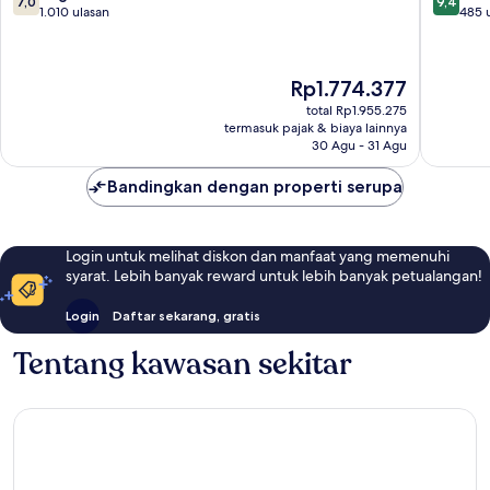
7,0
9,4
dari
dari
1.010 ulasan
485 
10,
10,
Bagus,
Sempur
1.010
485
Harga
Rp1.774.377
ulasan
ulasan
sekarang
total Rp1.955.275
Rp1.774.377
termasuk pajak & biaya lainnya
30 Agu - 31 Agu
Bandingkan dengan properti serupa
Login untuk melihat diskon dan manfaat yang memenuhi
syarat. Lebih banyak reward untuk lebih banyak petualangan!
Login
Daftar sekarang, gratis
Tentang kawasan sekitar