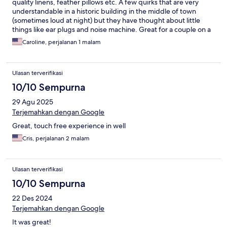
quality linens, feather pillows etc. A few quirks that are very
understandable in a historic building in the middle of town
(sometimes loud at night) but they have thought about little
things like ear plugs and noise machine. Great for a couple on a
mid week getaway
Caroline, perjalanan 1 malam
Ulasan terverifikasi
10/10 Sempurna
29 Agu 2025
Terjemahkan dengan Google
Great, touch free experience in well
Cris, perjalanan 2 malam
Ulasan terverifikasi
10/10 Sempurna
22 Des 2024
Terjemahkan dengan Google
It was great!