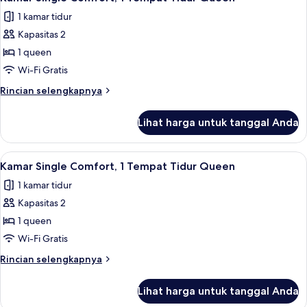
semua
1
1 kamar tidur
Tempat
foto
Tidur
Kapasitas 2
untuk
King,
Kamar
1 queen
pemandangan
Single
kota
Wi-Fi Gratis
Comfort,
Rincian
Rincian selengkapnya
1
lebih
Tempat
lanjut
Lihat harga untuk tanggal Anda
untuk
Tidur
Kamar
Queen
Single
Lihat
Kamar Single Comfort, 1 Tempat Tidur Q
5
Comfort,
Kamar Single Comfort, 1 Tempat Tidur Queen
semua
1
1 kamar tidur
Tempat
foto
Tidur
Kapasitas 2
untuk
Queen
Kamar
1 queen
Single
Wi-Fi Gratis
Comfort,
Rincian
Rincian selengkapnya
1
lebih
Tempat
lanjut
Lihat harga untuk tanggal Anda
untuk
Tidur