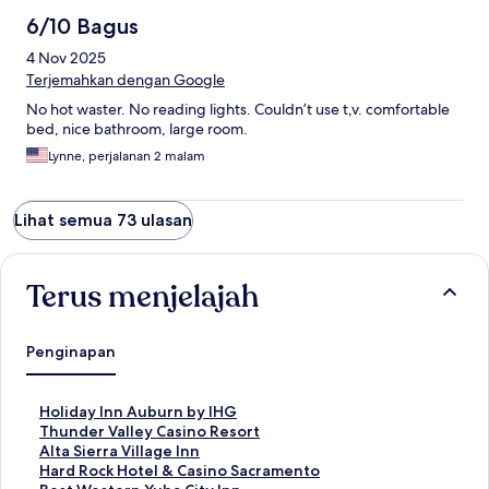
6/10 Bagus
4 Nov 2025
Terjemahkan dengan Google
No hot waster. No reading lights. Couldn’t use t,v. comfortable
bed, nice bathroom, large room.
Lynne, perjalanan 2 malam
Lihat semua 73 ulasan
Terus menjelajah
Penginapan
T
Holiday Inn Auburn by IHG
a
T
Thunder Valley Casino Resort
u
a
T
Alta Sierra Village Inn
t
u
a
T
Hard Rock Hotel & Casino Sacramento