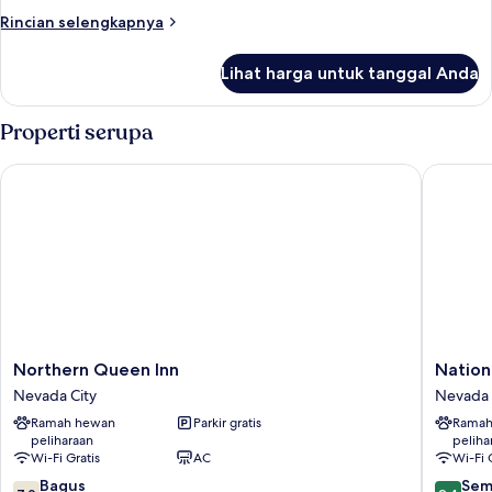
Beberapa
Rincian
Rincian selengkapnya
Tempat
lebih
lanjut
Tidur,
Lihat harga untuk tanggal Anda
untuk
kamar
Kamar
terhubung
Double
Properti serupa
Keluarga,
Beberapa
Northern Queen Inn
National
Tempat
Tidur,
kamar
terhubung
Northern
National
Northern Queen Inn
Nation
Queen
Exchan
Nevada City
Nevada 
Inn
Hotel
Ramah hewan
Parkir gratis
Ramah
Nevada
Nevada
peliharaan
peliha
City
City
Wi-Fi Gratis
AC
Wi-Fi 
7.0
9.4
Bagus
Sem