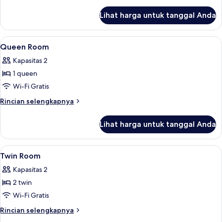
lebih
lanjut
Lihat harga untuk tanggal Anda
untuk
Kamar
Keluarga,
Lihat
Meja kerja, Wi-Fi gratis, dan seprai lin
5
Beberapa
Queen Room
semua
Tempat
Kapasitas 2
Tidur,
foto
pemandangan
1 queen
untuk
kota
Queen
Wi-Fi Gratis
Room
Rincian
Rincian selengkapnya
lebih
lanjut
Lihat harga untuk tanggal Anda
untuk
Queen
Room
Lihat
Meja kerja, Wi-Fi gratis, dan seprai lin
4
Twin Room
semua
Kapasitas 2
foto
2 twin
untuk
Twin
Wi-Fi Gratis
Room
Rincian
Rincian selengkapnya
lebih