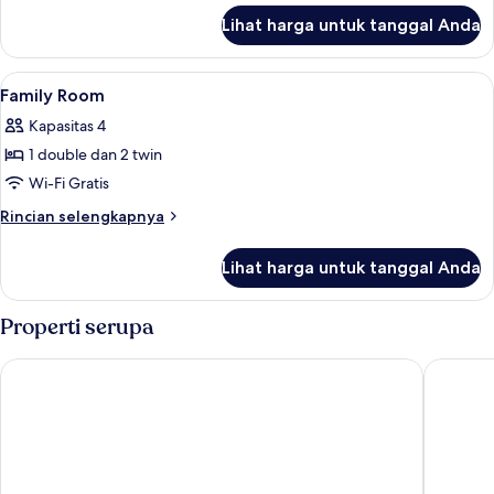
lanjut
Lihat harga untuk tanggal Anda
untuk
Twin
Room
Lihat
Meja kerja, Wi-Fi gratis, dan seprai lin
6
Family Room
semua
Kapasitas 4
foto
1 double dan 2 twin
untuk
Family
Wi-Fi Gratis
Room
Rincian
Rincian selengkapnya
lebih
lanjut
Lihat harga untuk tanggal Anda
untuk
Family
Room
Properti serupa
City Garden Suites Manila
Tropican