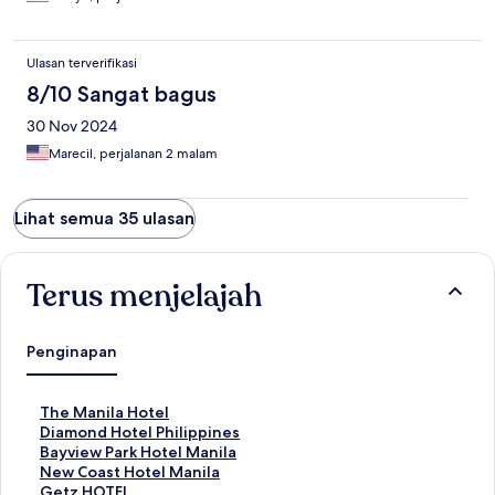
Ulasan terverifikasi
8/10 Sangat bagus
30 Nov 2024
Marecil, perjalanan 2 malam
Lihat semua 35 ulasan
Terus menjelajah
Penginapan
T
The Manila Hotel
a
T
Diamond Hotel Philippines
u
a
T
Bayview Park Hotel Manila
t
u
a
T
New Coast Hotel Manila
a
t
u
a
T
Getz HOTEL