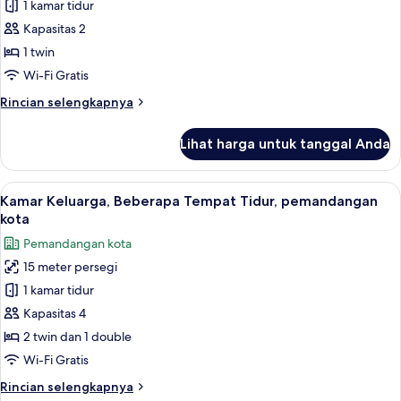
Kamar
1 kamar tidur
Asap
Deluks,
Rokok
Kapasitas 2
1
1 twin
Tempat
Wi-Fi Gratis
Tidur
Rincian
Rincian selengkapnya
Twin,
lebih
pemandangan
lanjut
Lihat harga untuk tanggal Anda
kota
untuk
Kamar
Deluks,
Lihat
Kamar Keluarga, Beberapa Tempat Tidur
3
1
Kamar Keluarga, Beberapa Tempat Tidur, pemandangan
semua
Tempat
kota
Tidur
foto
Pemandangan kota
Twin,
untuk
pemandangan
15 meter persegi
Kamar
kota
1 kamar tidur
Keluarga,
Beberapa
Kapasitas 4
Tempat
2 twin dan 1 double
Tidur,
Wi-Fi Gratis
pemandangan
Rincian
Rincian selengkapnya
kota