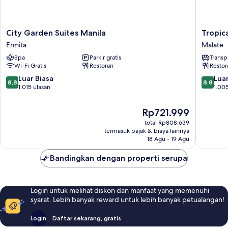
City
Tropica
City Garden Suites Manila
Tropic
Garden
Suites
Ermita
Malate
Suites
Malate
Spa
Parkir gratis
Transp
Manila
Wi-Fi Gratis
Restoran
Restor
Ermita
8.8
8.8
Luar Biasa
Luar
8,8
8,8
dari
dari
1.015 ulasan
1.005
10,
10,
Luar
Luar
Harga
Rp721.999
Biasa,
Biasa,
sekarang
total Rp808.639
1.015
1.005
Rp721.999
termasuk pajak & biaya lainnya
ulasan
ulasan
18 Agu - 19 Agu
Bandingkan dengan properti serupa
Login untuk melihat diskon dan manfaat yang memenuhi
syarat. Lebih banyak reward untuk lebih banyak petualangan!
Login
Daftar sekarang, gratis