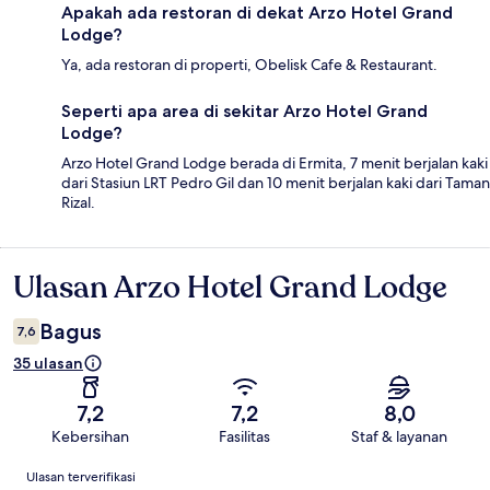
Apakah ada restoran di dekat Arzo Hotel Grand
Lodge?
Ya, ada restoran di properti, Obelisk Cafe & Restaurant.
Seperti apa area di sekitar Arzo Hotel Grand
Lodge?
Arzo Hotel Grand Lodge berada di Ermita, 7 menit berjalan kaki
dari Stasiun LRT Pedro Gil dan 10 menit berjalan kaki dari Taman
Rizal.
Ulasan Arzo Hotel Grand Lodge
Ulasan
Bagus
7,6
35 ulasan
7,2
7,2
8,0
Kebersihan
Fasilitas
Staf & layanan
Ulasan
Ulasan terverifikasi