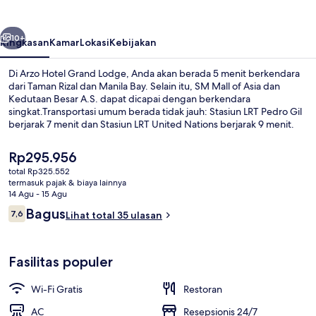
Lodge
belumnya
Berikutnya
10+
Ringkasan
Kamar
Lokasi
Kebijakan
Di Arzo Hotel Grand Lodge, Anda akan berada 5 menit berkendara
dari Taman Rizal dan Manila Bay. Selain itu, SM Mall of Asia dan
Kedutaan Besar A.S. dapat dicapai dengan berkendara
singkat.Transportasi umum berada tidak jauh: Stasiun LRT Pedro Gil
berjarak 7 menit dan Stasiun LRT United Nations berjarak 9 menit.
Harga
Rp295.956
saat
total Rp325.552
ini
termasuk pajak & biaya lainnya
Bagian depan properti
Rp295.956
14 Agu - 15 Agu
Ulasan
Bagus
7,6
Lihat total 35 ulasan
7,6 dari 10
Fasilitas populer
Wi-Fi Gratis
Restoran
AC
Resepsionis 24/7