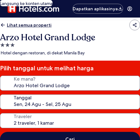
Langsung ke konten utama
Dapatkan aplikasinya
Lihat semua properti
Arzo Hotel Grand Lodge
Properti
bintang
Hotel dengan restoran, di dekat Manila Bay
3.0
Pilih tanggal untuk melihat harga
Ke mana?
Tanggal
Traveler
Cari