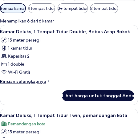
Filter
Semua kamar
1 tempat tidur
3+ tempat tidur
2 tempat tidur
tersedia
untuk
Menampilkan 6 dari 6 kamar
kamar
Lihat
Kamar Deluks, 1 Tempat Tidur Double, B
2
Kamar Deluks, 1 Tempat Tidur Double, Bebas Asap Rokok
semua
15 meter persegi
foto
1 kamar tidur
untuk
Kamar
Kapasitas 2
Deluks,
1 double
1
Wi-Fi Gratis
Tempat
Rincian
Rincian selengkapnya
Tidur
lebih
Double,
lanjut
Lihat harga untuk tanggal Anda
untuk
Bebas
Kamar
Asap
Deluks,
Lihat
Kamar Deluks, 1 Tempat Tidur Twin, pem
Rokok
3
1
Kamar Deluks, 1 Tempat Tidur Twin, pemandangan kota
semua
Tempat
Pemandangan kota
Tidur
foto
Double,
15 meter persegi
untuk
Bebas