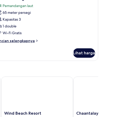
emua
Pemandangan laut
oto
65 meter persegi
ntuk
unset
Kapasitas 3
ottage
1 double
Wi-Fi Gratis
ncian
ncian selengkapnya
bih
njut
Lihat harga
tuk
nset
ttage
Wind Beach Resort
Chaantalay Hotel
Wind
Chaantalay
Wind Beach Resort
Chaantalay Hotel