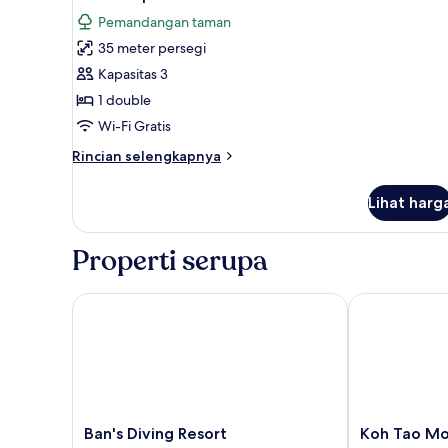
semua
Pemandangan taman
foto
35 meter persegi
untuk
Kamar
Kapasitas 3
Superior
1 double
Wi-Fi Gratis
Rincian
Rincian selengkapnya
lebih
lanjut
Lihat harg
untuk
Kamar
Superior
Properti serupa
Ban's Diving Resort
Koh Tao Mont
Ban's
Koh
Ban's Diving Resort
Koh Tao Mo