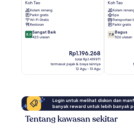
Diving
Tao
Koh Tao
Koh Tao
Resort
Montra
Kolam renang
Kolam renan
Koh
Resort
Parkir gratis
Spa
Tao
Koh
Wi-Fi Gratis
Transportasi
Tao
Restoran
Parkir gratis
8.0
7.8
Sangat Baik
Bagus
8,0
7,8
dari
dari
423 ulasan
526 ulasan
10,
10,
Sangat
Bagus,
Harga
Rp1.196.268
Baik,
526
sekarang
423
ulasan
total Rp1.419.971
Rp1.196.268
ulasan
termasuk pajak & biaya lainnya
12 Agu - 13 Agu
Login untuk melihat diskon dan man
banyak reward untuk lebih banyak p
Tentang kawasan sekitar