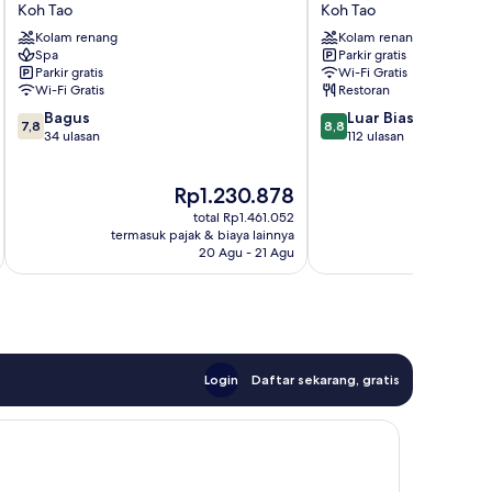
Beach
Hotel
Koh Tao
Koh Tao
Resort
Koh
Kolam renang
Kolam renang
Koh
Tao
Spa
Parkir gratis
Tao
Parkir gratis
Wi-Fi Gratis
Wi-Fi Gratis
Restoran
7.8
8.8
Bagus
Luar Biasa
7,8
8,8
dari
dari
34 ulasan
112 ulasan
10,
10,
Bagus,
Luar
Harga
H
Rp1.230.878
R
34
Biasa,
sekarang
s
ulasan
112
total Rp1.461.052
Rp1.230.878
R
ulasan
termasuk pajak & biaya lainnya
termasuk paj
20 Agu - 21 Agu
Login
Daftar sekarang, gratis