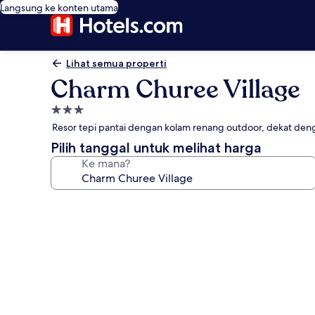
Langsung ke konten utama
Lihat semua properti
Charm Churee Village
Properti
bintang
Resor tepi pantai dengan kolam renang outdoor, dekat deng
3.0
Pilih tanggal untuk melihat harga
Ke mana?
Galeri
foto
untuk
Charm
Churee
Village