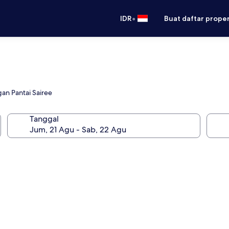
•
IDR
Buat daftar prope
an Pantai Sairee
Tanggal