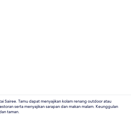
tai Sairee. Tamu dapat menyajikan kolam renang outdoor atau
 restoran serta menyajikan sarapan dan makan malam. Keunggulan
 dan taman.
Sunset Suite