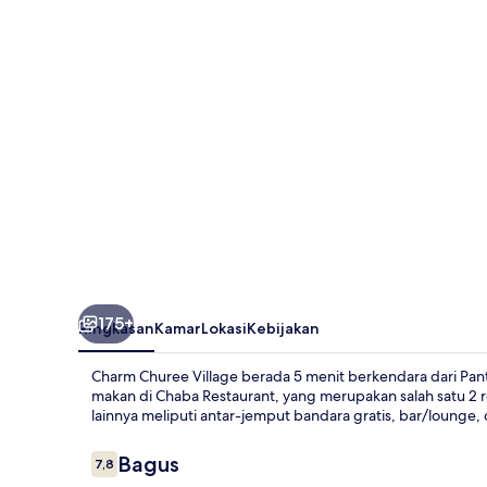
175+
Ringkasan
Kamar
Lokasi
Kebijakan
Charm Churee Village berada 5 menit berkendara dari Pan
makan di Chaba Restaurant, yang merupakan salah satu 2
lainnya meliputi antar-jemput bandara gratis, bar/lounge,
Ulasan
Bagus
7,8
7,8 dari 10