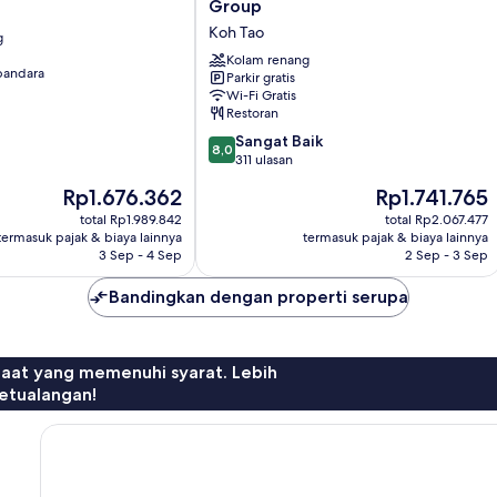
Buncha
Group
Koh
Koh Tao
g
Tao
by
Kolam renang
 bandara
Parkir gratis
Riya
Wi-Fi Gratis
Group
Restoran
Koh
8.0
Tao
Sangat Baik
8,0
dari
311 ulasan
10,
Harga
Harga
Rp1.676.362
Rp1.741.765
Sangat
sekarang
sekarang
Baik,
total Rp1.989.842
total Rp2.067.477
Rp1.676.362
Rp1.741.765
termasuk pajak & biaya lainnya
termasuk pajak & biaya lainnya
311
3 Sep - 4 Sep
2 Sep - 3 Sep
ulasan
Bandingkan dengan properti serupa
faat yang memenuhi syarat. Lebih
etualangan!