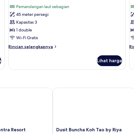
semua
s
Bedroom
Pemandangan laut sebagian
with
foto
f
Pool
45 meter persegi
untuk
u
Kamar
S
Kapasitas 3
Deluks
C
1 double
Wi-Fi Gratis
Rincian
Ri
Rincian selengkapnya
Ri
lebih
le
lanjut
la
a
Lihat harga
untuk
un
Kamar
Su
Deluks
Co
ra Resort
Dusit Buncha Koh Tao by Riya Group
Dusit
ntra Resort
Dusit Buncha Koh Tao by Riya