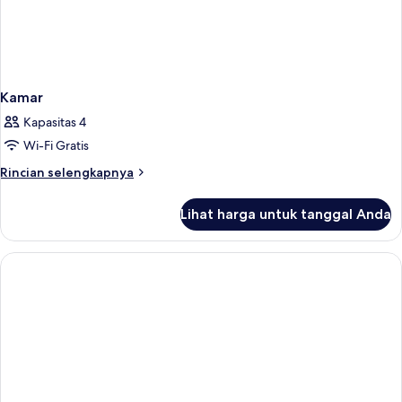
Kamar
Kapasitas 4
Wi-Fi Gratis
Rincian
Rincian selengkapnya
lebih
lanjut
Lihat harga untuk tanggal Anda
untuk
Kamar