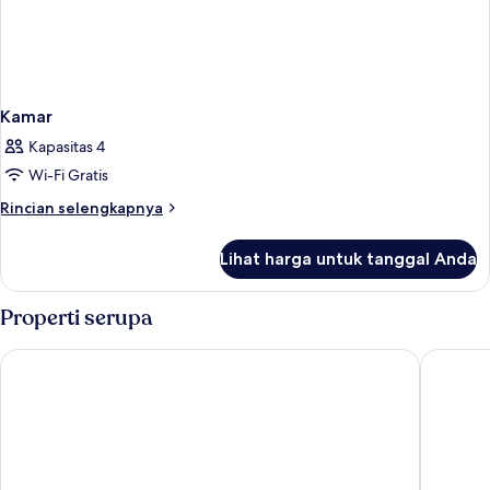
Kamar
Kapasitas 4
Wi-Fi Gratis
Rincian
Rincian selengkapnya
lebih
lanjut
Lihat harga untuk tanggal Anda
untuk
Kamar
Properti serupa
Casa Oliva
Boutique