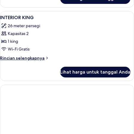
untuk
Kamar
Deluks,
Lihat
Seprai katun Mesir, seprai premium, s
9
lantai
INTERIOR KING
semua
dasar
26 meter persegi
foto
Kapasitas 2
untuk
INTERIOR
1 king
KING
Wi-Fi Gratis
Rincian
Rincian selengkapnya
lebih
lanjut
Lihat harga untuk tanggal Anda
untuk
INTERIOR
KING