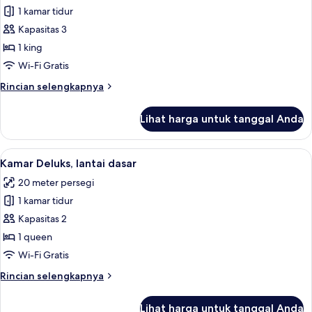
1 kamar tidur
untuk
Kamar
Kapasitas 3
Superior
1 king
Wi-Fi Gratis
Rincian
Rincian selengkapnya
lebih
lanjut
Lihat harga untuk tanggal Anda
untuk
Kamar
Superior
Lihat
Kamar Deluks, lantai dasar | Seprai k
7
Kamar Deluks, lantai dasar
semua
20 meter persegi
foto
1 kamar tidur
untuk
Kamar
Kapasitas 2
Deluks,
1 queen
lantai
Wi-Fi Gratis
dasar
Rincian
Rincian selengkapnya
lebih
lanjut
Lihat harga untuk tanggal Anda