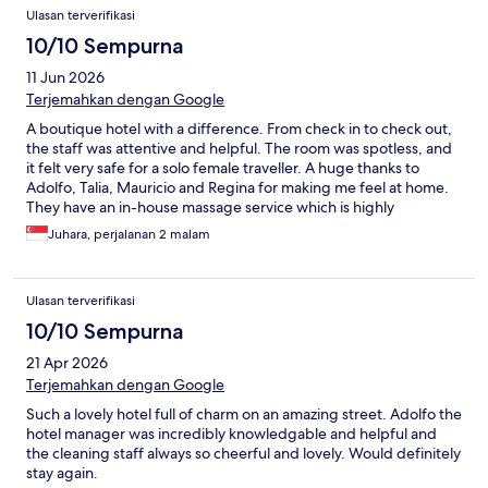
Ulasan terverifikasi
10/10 Sempurna
11 Jun 2026
Terjemahkan dengan Google
A boutique hotel with a difference. From check in to check out,
the staff was attentive and helpful. The room was spotless, and
it felt very safe for a solo female traveller. A huge thanks to
Adolfo, Talia, Mauricio and Regina for making me feel at home.
They have an in-house massage service which is highly
recommended.
Juhara, perjalanan 2 malam
Ulasan terverifikasi
10/10 Sempurna
21 Apr 2026
Terjemahkan dengan Google
Such a lovely hotel full of charm on an amazing street. Adolfo the
hotel manager was incredibly knowledgable and helpful and
the cleaning staff always so cheerful and lovely. Would definitely
stay again.