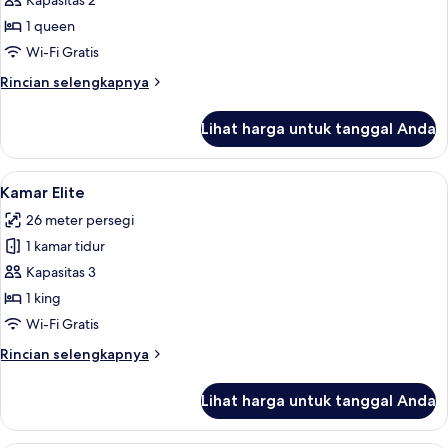
Kapasitas 2
1 queen
Wi-Fi Gratis
Rincian
Rincian selengkapnya
lebih
lanjut
Lihat harga untuk tanggal Anda
untuk
Kamar
Deluks
Lihat
Kamar Elite | Seprai katun Mesir, sep
26
Kamar Elite
semua
26 meter persegi
foto
1 kamar tidur
untuk
Kamar
Kapasitas 3
Elite
1 king
Wi-Fi Gratis
Rincian
Rincian selengkapnya
lebih
lanjut
Lihat harga untuk tanggal Anda
untuk
Kamar
Elite