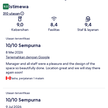
Istimewa
9,0
310 ulasan
9,0
8,4
9,4
Kebersihan
Fasilitas
Staf & layanan
Ulasan
Ulasan terverifikasi
10/10 Sempurna
8 Mei 2026
Terjemahkan dengan Google
Manager and all staff were a pleasure and the design of the
space so beautifully done. Location great and we will stay there
again soon!
Tasha, perjalanan 1 malam
Ulasan terverifikasi
10/10 Sempurna
9 Jul 2026