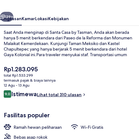
Tasman
belumnya
Berikutnya
139+
Ringkasan
Kamar
Lokasi
Kebijakan
Saat Anda menginap di Santa Casa by Tasman, Anda akan berada
hanya 5 menit berkendara dari Paseo de la Reforma dan Monumen
Malaikat Kemerdekaan. Kunjungi Taman Meksiko dan Kastel
Chapultepec yang hanya berjarak 5 menit berkendara dari hotel
Gaya Kolonial ini.Para traveler menyukai staf. Transportasi umum
berada tidak jauh: Stasiun Insurgentes berjarak 12 menit dan Stasiun
Rumah Sakit Umum berjarak 14 menit.
Harga
Rp1.283.095
saat
total Rp1.533.299
ini
termasuk pajak & biaya lainnya
Teras/patio
Rp1.283.095
12 Agu - 13 Agu
Ulasan
Istimewa
9,0
Lihat total 310 ulasan
9,0 dari 10
Fasilitas populer
Ramah hewan peliharaan
Wi-Fi Gratis
Bebas asap rokok