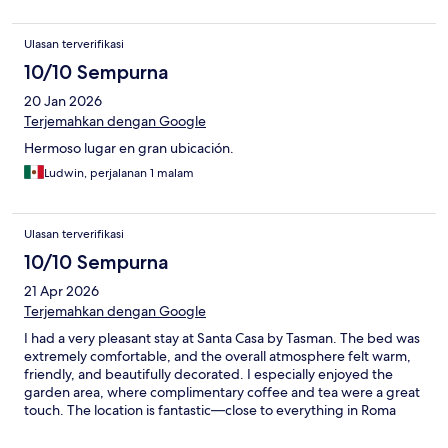
Ulasan terverifikasi
10/10 Sempurna
20 Jan 2026
Terjemahkan dengan Google
Hermoso lugar en gran ubicación.
Ludwin, perjalanan 1 malam
Ulasan terverifikasi
10/10 Sempurna
21 Apr 2026
Terjemahkan dengan Google
I had a very pleasant stay at Santa Casa by Tasman. The bed was
extremely comfortable, and the overall atmosphere felt warm,
friendly, and beautifully decorated. I especially enjoyed the
garden area, where complimentary coffee and tea were a great
touch. The location is fantastic—close to everything in Roma
Norte. I will definitely stay here again on my next visit.