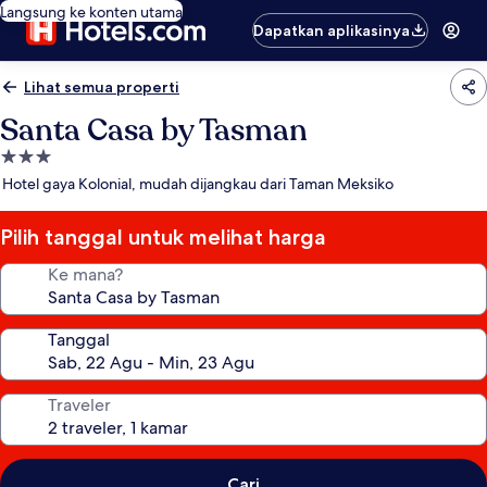
Langsung ke konten utama
Dapatkan aplikasinya
Lihat semua properti
Santa Casa by Tasman
Properti
bintang
Hotel gaya Kolonial, mudah dijangkau dari Taman Meksiko
3.0
Pilih tanggal untuk melihat harga
Ke mana?
Tanggal
Traveler
Cari