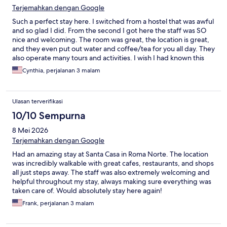
Terjemahkan dengan Google
Such a perfect stay here. I switched from a hostel that was awful
and so glad I did. From the second I got here the staff was SO
nice and welcoming. The room was great, the location is great,
and they even put out water and coffee/tea for you all day. They
also operate many tours and activities. I wish I had known this
before booking before my trip so make sure you check them
Cynthia, perjalanan 3 malam
out first! Would def stay here again. Location can’t be beat. Also
there is no AC here but when I came in July the temp was mild
and they provide fans.
Ulasan terverifikasi
10/10 Sempurna
8 Mei 2026
Terjemahkan dengan Google
Had an amazing stay at Santa Casa in Roma Norte. The location
was incredibly walkable with great cafes, restaurants, and shops
all just steps away. The staff was also extremely welcoming and
helpful throughout my stay, always making sure everything was
taken care of. Would absolutely stay here again!
Frank, perjalanan 3 malam