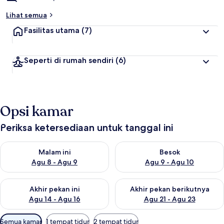
Lihat semua
Fasilitas utama
(7)
Seperti di rumah sendiri
(6)
Opsi kamar
Periksa ketersediaan untuk tanggal ini
Periksa ketersediaan untuk malam ini Agu 8 - Agu 9
Periksa ketersediaan untuk be
Malam ini
Besok
Agu 8 - Agu 9
Agu 9 - Agu 10
Periksa ketersediaan untuk akhir pekan ini Agu 14 - Agu 16
Periksa ketersediaan untuk ak
Akhir pekan ini
Akhir pekan berikutnya
Agu 14 - Agu 16
Agu 21 - Agu 23
Filter
Semua kamar
1 tempat tidur
2 tempat tidur