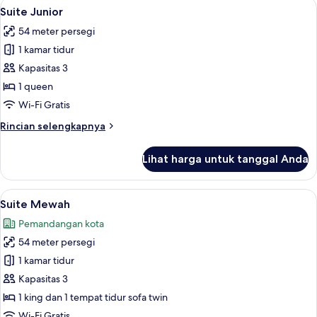
Lihat
Suite Junior | Seprai katun Mesir, se
19
Suite Junior
semua
54 meter persegi
foto
1 kamar tidur
untuk
Suite
Kapasitas 3
Junior
1 queen
Wi-Fi Gratis
Rincian
Rincian selengkapnya
lebih
lanjut
Lihat harga untuk tanggal Anda
untuk
Suite
Junior
Lihat
Suite Mewah | Pemandangan kota
22
Suite Mewah
semua
Pemandangan kota
foto
54 meter persegi
untuk
Suite
1 kamar tidur
Mewah
Kapasitas 3
1 king dan 1 tempat tidur sofa twin
Wi-Fi Gratis