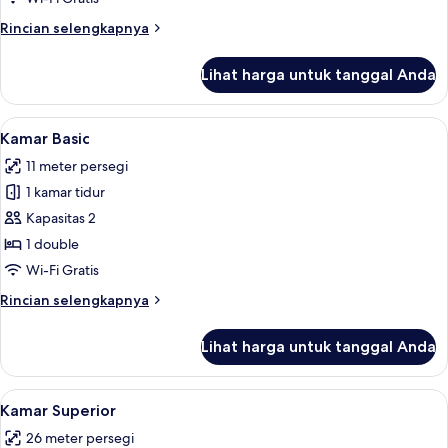
Rincian
Rincian selengkapnya
lebih
lanjut
Lihat harga untuk tanggal Anda
untuk
Suite
Mewah
Lihat
Kamar Basic | Seprai katun Mesir, sep
13
Kamar Basic
semua
11 meter persegi
foto
1 kamar tidur
untuk
Kamar
Kapasitas 2
Basic
1 double
Wi-Fi Gratis
Rincian
Rincian selengkapnya
lebih
lanjut
Lihat harga untuk tanggal Anda
untuk
Kamar
Basic
Lihat
Kamar Superior | Seprai katun Mesir, 
15
Kamar Superior
semua
26 meter persegi
foto