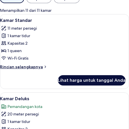
tersedia
untuk
Menampilkan 11 dari 11 kamar
kamar
Lihat
Kamar Standar | Seprai katun Mesir, s
15
Kamar Standar
semua
11 meter persegi
foto
1 kamar tidur
untuk
Kamar
Kapasitas 2
Standar
1 queen
Wi-Fi Gratis
Rincian
Rincian selengkapnya
lebih
lanjut
Lihat harga untuk tanggal Anda
untuk
Kamar
Standar
Lihat
Kamar Deluks | Seprai katun Mesir, se
17
Kamar Deluks
semua
Pemandangan kota
foto
20 meter persegi
untuk
Kamar
1 kamar tidur
Deluks