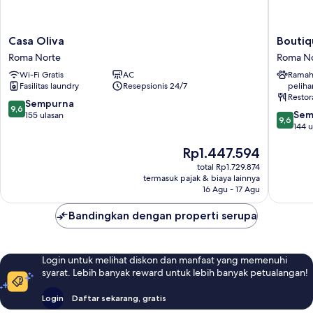
Casa
Boutiqu
Casa Oliva
Boutiq
Oliva
Hotel
Roma Norte
Roma N
Roma
Durang
Wi-Fi Gratis
AC
Ramah
Norte
Roma
Fasilitas laundry
Resepsionis 24/7
peliha
Norte
Restor
9.6
Sempurna
9,6
9.6
Sem
dari
155 ulasan
9,6
dari
144 u
10,
10,
Sempurna,
Harga
Rp1.447.594
Sempur
155
sekarang
144
ulasan
total Rp1.729.874
Rp1.447.594
ulasan
termasuk pajak & biaya lainnya
16 Agu - 17 Agu
Bandingkan dengan properti serupa
Login untuk melihat diskon dan manfaat yang memenuhi
syarat. Lebih banyak reward untuk lebih banyak petualangan!
Login
Daftar sekarang, gratis