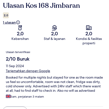
Ulasan Kos 168 Jimbaran
Ulasan
2,0
1 ulasan
2,0
2,0
2,0
Kebersihan
Staf & layanan
Kondisi & fasilitas
properti
Ulasan
Ulasan terverifikasi
2/10 Buruk
11 Sep 2024
Terjemahkan dengan Google
Booked for multiple nights but stayed for one as the room made
us feel so uncomfortable, room was not clean, fridge was dirty,
cold shower only. Advertised with 24hr staff which there wasnt
at all, had to find staff to check in. Also no wifi as advertised
Sam, perjalanan 3 malam