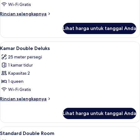
Superior
Wi-Fi Gratis
Rincian
Rincian selengkapnya
lebih
lanjut
Lihat harga untuk tanggal Anda
untuk
Kamar
Double
Lihat
Kamar Double Deluks | Meja kerja, Wi-F
15
Superior
Kamar Double Deluks
semua
25 meter persegi
foto
1 kamar tidur
untuk
Kamar
Kapasitas 2
Double
1 queen
Deluks
Wi-Fi Gratis
Rincian
Rincian selengkapnya
lebih
lanjut
Lihat harga untuk tanggal Anda
untuk
Kamar
Double
Lihat
Meja kerja, Wi-Fi gratis, dan seprai lin
12
Deluks
Standard Double Room
semua