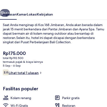
belumnya
Berikutnya
64+
Ringkasan
Kamar
Lokasi
Kebijakan
Saat Anda menginap di Kos 168 Jimbaran, Anda akan berada dalam
jarak 15 menit berkendara dari Pantai Jimbaran dan Ayana Spa. Tamu
dapat bermain air di kolam renang outdoor atau bersantap di
restoran.Selain itu, hotel ini dapat dicapai dengan berkendara
singkat dari Pusat Perbelanjaan Bali Collection.
Harga
Rp175.000
saat
total Rp192.500
ini
termasuk pajak & biaya lainnya
Kolam renang outdoor
Rp175.000
5 Sep - 6 Sep
Ulasan
2,0
Lihat total 1 ulasan
2,0 dari 10
Fasilitas populer
Kolam renang
Parkir gratis
Wi-Fi Gratis
Restoran