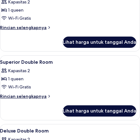
Kapasitas 2
foto
1 queen
untuk
Standard
Wi-Fi Gratis
Double
Rincian
Rincian selengkapnya
Room
lebih
lanjut
Lihat harga untuk tanggal Anda
untuk
Standard
Double
Lihat
Meja kerja, Wi-Fi gratis, dan seprai lin
16
Room
Superior Double Room
semua
Kapasitas 2
foto
1 queen
untuk
Superior
Wi-Fi Gratis
Double
Rincian
Rincian selengkapnya
Room
lebih
lanjut
Lihat harga untuk tanggal Anda
untuk
Superior
Double
Lihat
Meja kerja, Wi-Fi gratis, dan seprai lin
12
Room
Deluxe Double Room
semua
Kapasitas 2