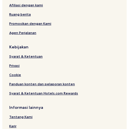
l
l
Afiliasi dengan kami
i
l
a
Ruang berita
Promosikan dengan Kami
Agen Perjalanan
Kebijakan
Syarat & Ketentuan
Privasi
Cookie
Panduan konten dan pelaporan konten
Syarat & Ketentuan Hotels.com Rewards
Informasi lainnya
Tentang Kami
Karir