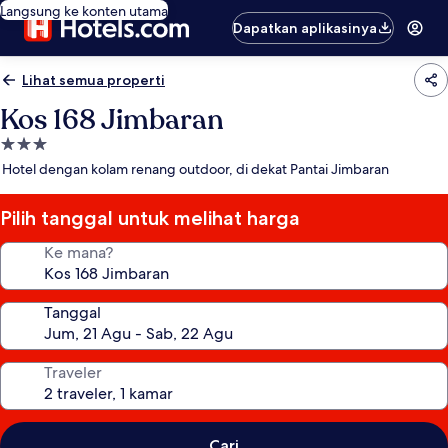
Langsung ke konten utama
Dapatkan aplikasinya
Lihat semua properti
Kos 168 Jimbaran
Properti
bintang
Hotel dengan kolam renang outdoor, di dekat Pantai Jimbaran
3.0
Pilih tanggal untuk melihat harga
Ke mana?
Tanggal
Traveler
Cari