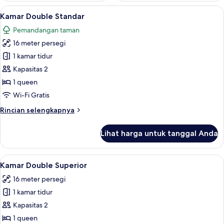
Lihat
Kamar Double Standar | Meja kerja, Wi-
15
Kamar Double Standar
semua
Pemandangan taman
foto
16 meter persegi
untuk
Kamar
1 kamar tidur
Double
Kapasitas 2
Standar
1 queen
Wi-Fi Gratis
Rincian
Rincian selengkapnya
lebih
lanjut
Lihat harga untuk tanggal Anda
untuk
Kamar
Double
Lihat
Kamar Double Superior | Meja kerja, Wi
19
Standar
Kamar Double Superior
semua
16 meter persegi
foto
1 kamar tidur
untuk
Kamar
Kapasitas 2
Double
1 queen