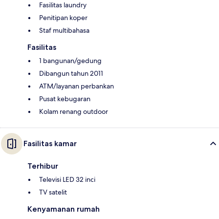
Fasilitas laundry
Penitipan koper
Staf multibahasa
Fasilitas
1 bangunan/gedung
Dibangun tahun 2011
ATM/layanan perbankan
Pusat kebugaran
Kolam renang outdoor
Fasilitas kamar
Terhibur
Televisi LED 32 inci
TV satelit
Kenyamanan rumah