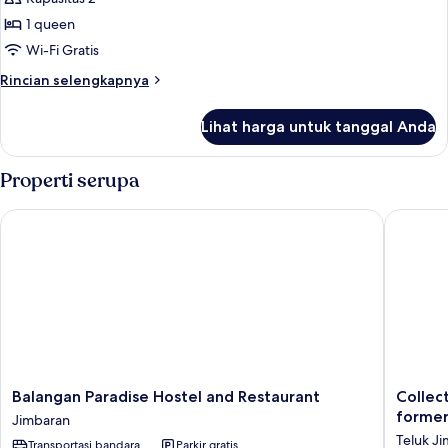
foto
1 queen
untuk
Deluxe
Wi-Fi Gratis
Double
Rincian
Rincian selengkapnya
Room
lebih
lanjut
Lihat harga untuk tanggal Anda
untuk
Deluxe
Double
Properti serupa
Room
Balangan Paradise Hostel and Restaurant
Collecti
Balangan
Collecti
Balangan Paradise Hostel and Restaurant
Collec
Paradise
O
former
Jimbaran
Hostel
Bali
Teluk J
Transportasi bandara
Parkir gratis
and
near