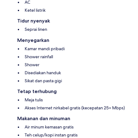
AC
Ketel listrik
Tidur nyenyak
Seprai linen
Menyegarkan
Kamar mandi pribadi
Shower rainfall
Shower
Disediakan handuk
Sikat dan pasta gigi
Tetap terhubung
Meja tulis
Akses Internet nirkabel gratis (kecepatan 25+ Mbps)
Makanan dan minuman
Air minum kemasan gratis
Teh celup/kopi instan gratis