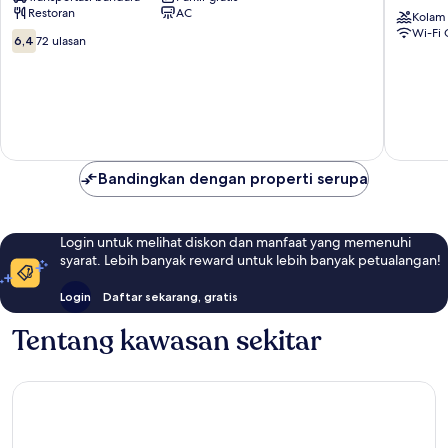
Restoran
AC
Restaurant
Kedong
Kolam
Wi-Fi 
Jimbaran
Beach
6.4
6,4
72 ulasan
formerly
dari
New
10,
Asta
72
Graha
ulasan
Homest
Teluk
Jimbara
Bandingkan dengan properti serupa
Login untuk melihat diskon dan manfaat yang memenuhi
syarat. Lebih banyak reward untuk lebih banyak petualangan!
Login
Daftar sekarang, gratis
Tentang kawasan sekitar