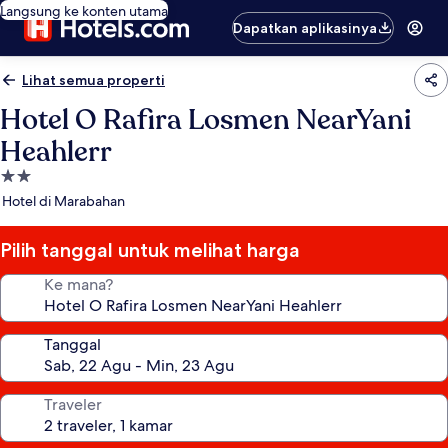
Langsung ke konten utama
Dapatkan aplikasinya
Lihat semua properti
Hotel O Rafira Losmen NearYani
Heahlerr
Properti
bintang
Hotel di Marabahan
2.0
Pilih tanggal untuk melihat harga
Ke mana?
Tanggal
Traveler