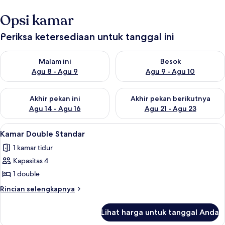
Opsi kamar
Periksa ketersediaan untuk tanggal ini
Periksa ketersediaan untuk malam ini Agu 8 - Agu 9
Periksa ketersediaan untuk be
Malam ini
Besok
Agu 8 - Agu 9
Agu 9 - Agu 10
Periksa ketersediaan untuk akhir pekan ini Agu 14 - Agu 16
Periksa ketersediaan untuk ak
Akhir pekan ini
Akhir pekan berikutnya
Agu 14 - Agu 16
Agu 21 - Agu 23
Lihat
Kamar Double Standar | Seprai linen
7
Kamar Double Standar
semua
1 kamar tidur
foto
Kapasitas 4
untuk
Kamar
1 double
Double
Rincian
Rincian selengkapnya
Standar
lebih
lanjut
Lihat harga untuk tanggal Anda
untuk
Kamar