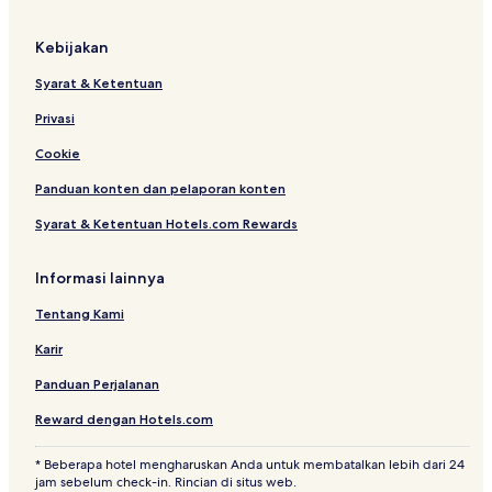
B
i
r
a
e
a
n
r
a
Kebijakan
r
g
Y
h
i
M
a
l
Syarat & Ketentuan
t
a
n
e
o
r
i
r
Privasi
a
H
r
b
e
Cookie
a
a
Panduan konten dan pelaporan konten
h
h
a
l
Syarat & Ketentuan Hotels.com Rewards
n
e
(
r
U
r
Informasi lainnya
l
e
Tentang Kami
k
Karir
B
a
Panduan Perjalanan
r
i
Reward dengan Hotels.com
t
o
* Beberapa hotel mengharuskan Anda untuk membatalkan lebih dari 24
)
jam sebelum check-in. Rincian di situs web.