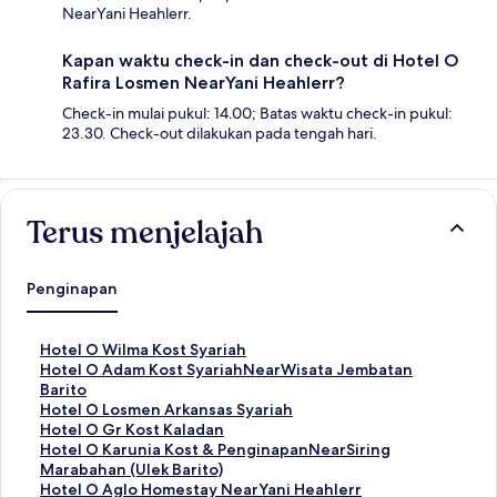
NearYani Heahlerr.
Kapan waktu check-in dan check-out di Hotel O
Rafira Losmen NearYani Heahlerr?
Check-in mulai pukul: 14.00; Batas waktu check-in pukul:
23.30. Check-out dilakukan pada tengah hari.
Terus menjelajah
Penginapan
T
Hotel O Wilma Kost Syariah
a
T
Hotel O Adam Kost SyariahNearWisata Jembatan
u
a
Barito
t
u
T
Hotel O Losmen Arkansas Syariah
a
t
a
T
Hotel O Gr Kost Kaladan
n
a
u
a
T
Hotel O Karunia Kost & PenginapanNearSiring
S
n
t
u
a
Marabahan (Ulek Barito)
t
S
a
t
u
T
Hotel O Aglo Homestay NearYani Heahlerr