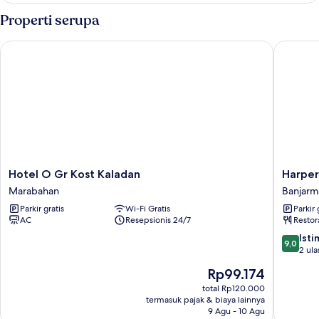
Double
Properti serupa
Standar
Hotel O Gr Kost Kaladan
Harper B
Hotel
Harper
Hotel O Gr Kost Kaladan
Harper
O
Banjarm
Marabahan
Banjarm
Gr
Banjarm
Parkir gratis
Wi-Fi Gratis
Parkir 
Kost
AC
Resepsionis 24/7
Restor
Kaladan
Marabahan
9.0
Ist
9,0
dari
2 ula
10,
Harga
Rp99.174
Istimew
sekarang
2
total Rp120.000
Rp99.174
termasuk pajak & biaya lainnya
ulasan
9 Agu - 10 Agu