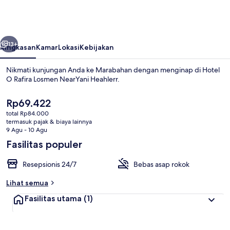
Rafira
Losmen
NearYani
belumnya
Berikutnya
Heahlerr
13+
Ringkasan
Kamar
Lokasi
Kebijakan
Nikmati kunjungan Anda ke Marabahan dengan menginap di Hotel
O Rafira Losmen NearYani Heahlerr.
Harga
Rp69.422
saat
total Rp84.000
ini
termasuk pajak & biaya lainnya
Rp69.422
9 Agu - 10 Agu
Fasilitas populer
Bagian depan properti
Resepsionis 24/7
Bebas asap rokok
Lihat semua
Fasilitas utama
(1)