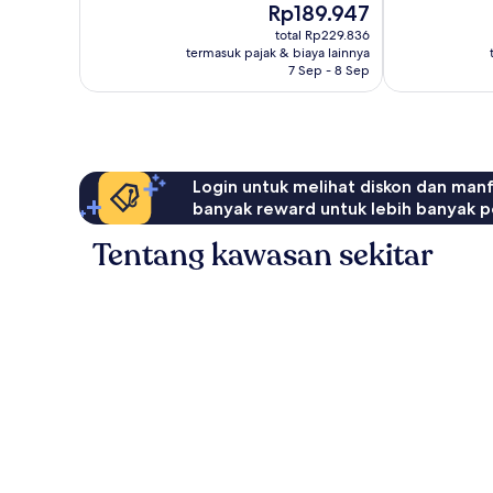
Harga
Rp189.947
sekarang
total Rp229.836
Rp189.947
termasuk pajak & biaya lainnya
7 Sep - 8 Sep
Login untuk melihat diskon dan man
banyak reward untuk lebih banyak p
Tentang kawasan sekitar