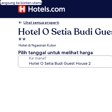
Langsung ke konten utama
Lihat semua properti
Hotel O Setia Budi Gue
Properti
bintang
Hotel di Ngasinan Kulon
2.0
Pilih tanggal untuk melihat harga
Ke mana?
Galeri
foto
untuk
Hotel
O
Setia