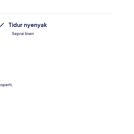
Tidur nyenyak
Seprai linen
operti.