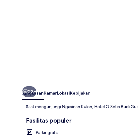
Budi
Guest
House
2
23+
Ringkasan
Kamar
Lokasi
Kebijakan
Saat mengunjungi Ngasinan Kulon, Hotel O Setia Budi Gue
Fasilitas populer
Parkir gratis