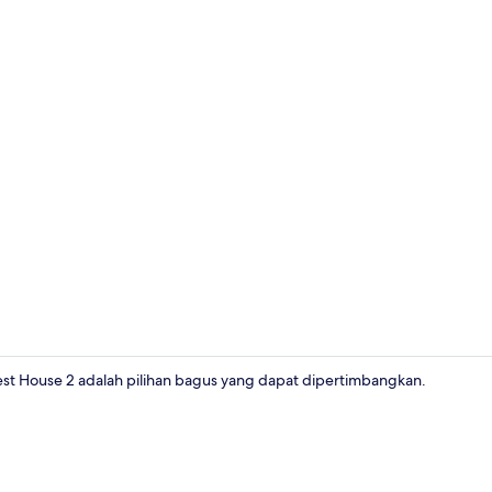
Seprai linen
st House 2 adalah pilihan bagus yang dapat dipertimbangkan.
Bagian depa