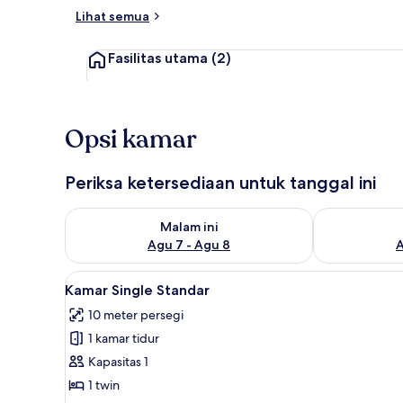
Lihat semua
Lobi
Fasilitas utama
(2)
Opsi kamar
Periksa ketersediaan untuk tanggal ini
Periksa ketersediaan untuk malam ini Agu 7 - Agu 8
Periksa keter
Malam ini
Agu 7 - Agu 8
A
Lihat
Kamar Single Standar | Seprai 
15
Kamar Single Standar
semua
10 meter persegi
foto
1 kamar tidur
untuk
Kamar
Kapasitas 1
Single
1 twin