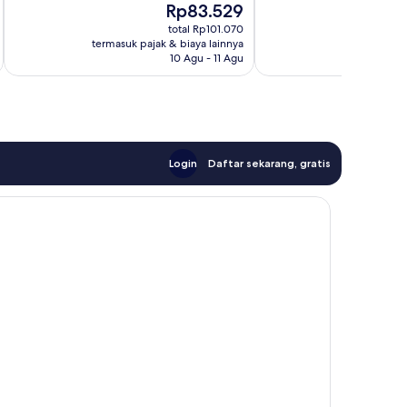
Harga
Rp83.529
Sempurna,
sekarang
7
total Rp101.070
Rp83.529
termasuk pajak & biaya lainnya
termasuk paj
ulasan
10 Agu - 11 Agu
Login
Daftar sekarang, gratis