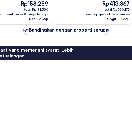
Harga
Harga
Rp158.289
Rp413.367
sekarang
sekarang
total Rp191.530
total Rp500.175
Rp158.289
Rp413.367
termasuk pajak & biaya lainnya
termasuk pajak & biaya lainnya
1 Sep - 2 Sep
16 Agu - 17 Agu
Bandingkan dengan properti serupa
faat yang memenuhi syarat. Lebih
etualangan!