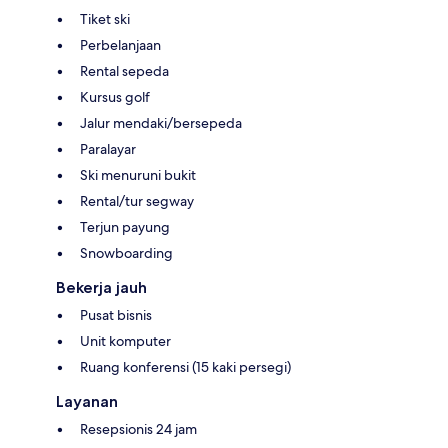
Tiket ski
Perbelanjaan
Rental sepeda
Kursus golf
Jalur mendaki/bersepeda
Paralayar
Ski menuruni bukit
Rental/tur segway
Terjun payung
Snowboarding
Bekerja jauh
Pusat bisnis
Unit komputer
Ruang konferensi (15 kaki persegi)
Layanan
Resepsionis 24 jam