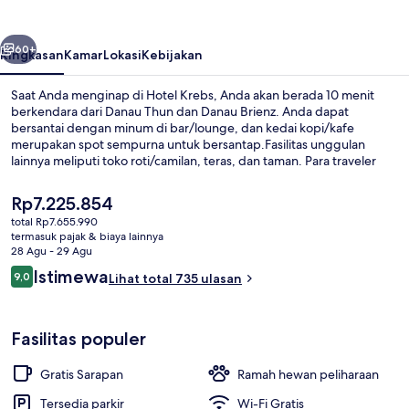
belumnya
Berikutnya
60+
Ringkasan
Kamar
Lokasi
Kebijakan
Saat Anda menginap di Hotel Krebs, Anda akan berada 10 menit
berkendara dari Danau Thun dan Danau Brienz. Anda dapat
bersantai dengan minum di bar/lounge, dan kedai kopi/kafe
merupakan spot sempurna untuk bersantap.Fasilitas unggulan
lainnya meliputi toko roti/camilan, teras, dan taman. Para traveler
menyukai staf dan sarapan.
Harga
Rp7.225.854
saat
total Rp7.655.990
ini
termasuk pajak & biaya lainnya
Sudah termasuk sarapan prasmanan se
Rp7.225.854
28 Agu - 29 Agu
Ulasan
Istimewa
9,0
Lihat total 735 ulasan
9,0 dari 10
Fasilitas populer
Gratis Sarapan
Ramah hewan peliharaan
Tersedia parkir
Wi-Fi Gratis