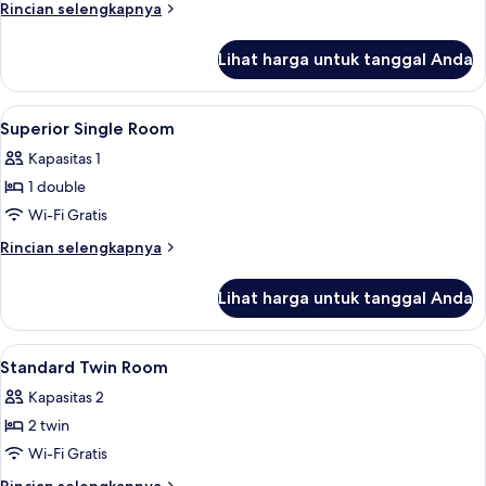
twin
Rincian
Rincian selengkapnya
Room
lebih
lanjut
Lihat harga untuk tanggal Anda
untuk
Superior
twin
Lihat
Seprai antialergi, brankas, tirai keda
2
Room
Superior Single Room
semua
Kapasitas 1
foto
1 double
untuk
Superior
Wi-Fi Gratis
Single
Rincian
Rincian selengkapnya
Room
lebih
lanjut
Lihat harga untuk tanggal Anda
untuk
Superior
Single
Lihat
Seprai antialergi, brankas, tirai keda
6
Room
Standard Twin Room
semua
Kapasitas 2
foto
2 twin
untuk
Standard
Wi-Fi Gratis
Twin
Rincian