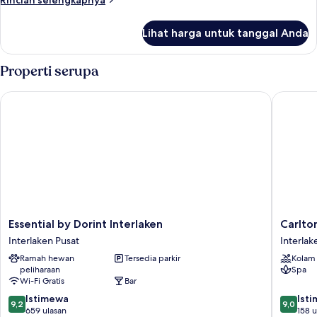
Rincian selengkapnya
Room
lebih
lanjut
Lihat harga untuk tanggal Anda
untuk
Standard
Twin
Properti serupa
Room
Essential by Dorint Interlaken
Carlton-
Essential
Carlton-
Essential by Dorint Interlaken
Carlto
by
Europe
Interlaken Pusat
Interlak
Dorint
Vintage
Ramah hewan
Tersedia parkir
Kolam
Interlaken
Adults
peliharaan
Spa
Interlaken
Hotel
Wi-Fi Gratis
Bar
Pusat
Interlak
9.2
9.0
Istimewa
Pusat
Ist
9,2
9,0
dari
dari
659 ulasan
158 u