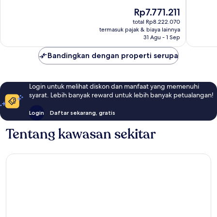
10,
10,
Harga
Rp7.771.211
Istimewa,
Istimew
sekarang
659
158
total Rp8.222.070
Rp7.771.211
termasuk pajak & biaya lainnya
ulasan
ulasan
31 Agu - 1 Sep
Bandingkan dengan properti serupa
Login untuk melihat diskon dan manfaat yang memenuhi
syarat. Lebih banyak reward untuk lebih banyak petualangan!
Login
Daftar sekarang, gratis
Tentang kawasan sekitar