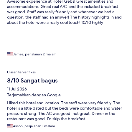
Awesome experience at Hotel Krebs! Great amenities and
accommodations. Great real A/C, and the included breakfast
was good. Staff was really friendly and whenever we had a
question, the staff had an answer! The history highlights in and
about the hotel were a really cool touch! 10/10 highly
recommended for anyone staying in Interlaken!
James, perjalanan 2 malam
Ulasan terverifikasi
8/10 Sangat bagus
11 Jul 2026
Terjemahkan dengan Google
I liked this hotel and location. The staff were very friendly. The
hotel is a little dated but the beds were comfortable and water
pressure strong. The AC was good, not great. Dinner in the
restaurant was good. I’d skip the breakfast.
Alison, perjalanan 1 malam