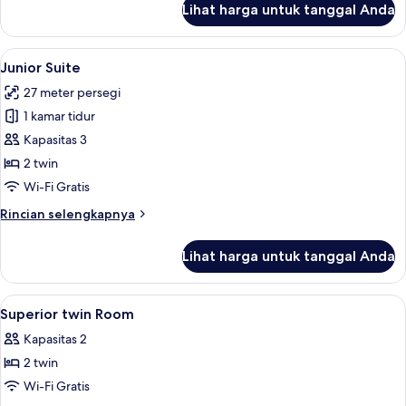
Lihat harga untuk tanggal Anda
untuk
Kamar
Twin
Lihat
Junior Suite | Seprai antialergi, brank
7
Superior
Junior Suite
semua
27 meter persegi
foto
1 kamar tidur
untuk
Junior
Kapasitas 3
Suite
2 twin
Wi-Fi Gratis
Rincian
Rincian selengkapnya
lebih
lanjut
Lihat harga untuk tanggal Anda
untuk
Junior
Suite
Lihat
Seprai antialergi, brankas, tirai keda
5
Superior twin Room
semua
Kapasitas 2
foto
2 twin
untuk
Superior
Wi-Fi Gratis