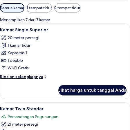
Filter
Semua kamar
1 tempat tidur
2 tempat tidur
tersedia
untuk
Menampilkan 7 dari 7 kamar
kamar
Lihat
Kamar Single Superior | Seprai antiale
5
Kamar Single Superior
semua
20 meter persegi
foto
1 kamar tidur
untuk
Kamar
Kapasitas 1
Single
1 double
Superior
Wi-Fi Gratis
Rincian
Rincian selengkapnya
lebih
lanjut
Lihat harga untuk tanggal Anda
untuk
Kamar
Single
Lihat
Kamar Twin Standar | Seprai antialergi
8
Superior
Kamar Twin Standar
semua
Pemandangan Pegunungan
foto
21 meter persegi
untuk