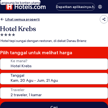
Langsung ke konten utama
Dapatkan aplikasinya
Lihat semua properti
Hotel Krebs
Properti
bintang
Hotel tepi sungai dengan restoran, di dekat Danau Brienz
4.0
Pilih tanggal untuk melihat harga
Ke mana?
Tanggal
Traveler
Cari