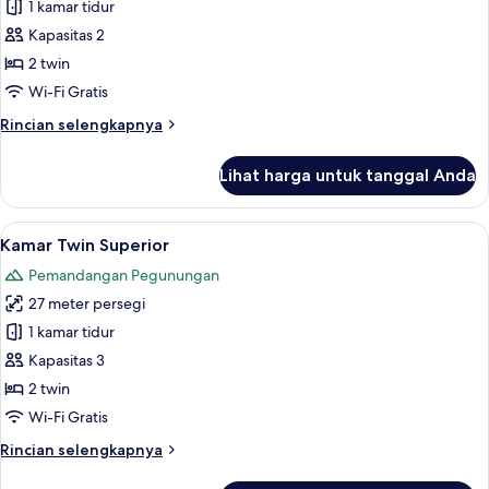
Kamar
1 kamar tidur
Twin
Kapasitas 2
Standar
2 twin
Wi-Fi Gratis
Rincian
Rincian selengkapnya
lebih
lanjut
Lihat harga untuk tanggal Anda
untuk
Kamar
Twin
Lihat
Kamar Twin Superior | Seprai antialerg
9
Standar
Kamar Twin Superior
semua
Pemandangan Pegunungan
foto
27 meter persegi
untuk
Kamar
1 kamar tidur
Twin
Kapasitas 3
Superior
2 twin
Wi-Fi Gratis
Rincian
Rincian selengkapnya
lebih
lanjut