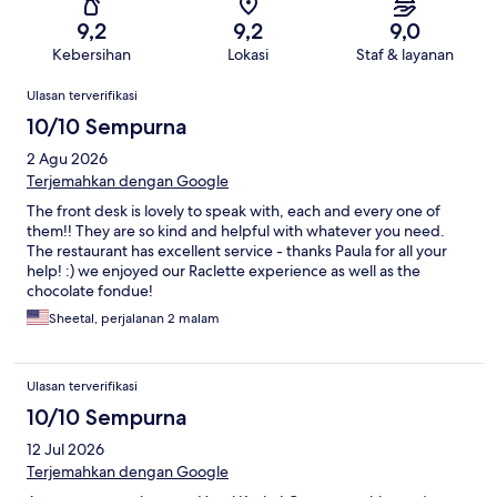
9,2
9,2
9,0
Kebersihan
Lokasi
Staf & layanan
Ulasan
Ulasan terverifikasi
10/10 Sempurna
2 Agu 2026
Terjemahkan dengan Google
The front desk is lovely to speak with, each and every one of
them!! They are so kind and helpful with whatever you need.
The restaurant has excellent service - thanks Paula for all your
help! :) we enjoyed our Raclette experience as well as the
chocolate fondue!
Sheetal, perjalanan 2 malam
Ulasan terverifikasi
10/10 Sempurna
12 Jul 2026
Terjemahkan dengan Google