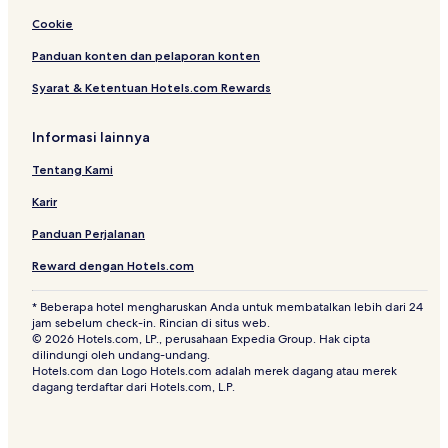
t
e
Cookie
d
Panduan konten dan pelaporan konten
H
o
Syarat & Ketentuan Hotels.com Rewards
s
p
i
Informasi lainnya
t
a
Tentang Kami
l
Karir
i
t
Panduan Perjalanan
y
Reward dengan Hotels.com
* Beberapa hotel mengharuskan Anda untuk membatalkan lebih dari 24
jam sebelum check-in. Rincian di situs web.
© 2026 Hotels.com, LP., perusahaan Expedia Group. Hak cipta
dilindungi oleh undang-undang.
Hotels.com dan Logo Hotels.com adalah merek dagang atau merek
dagang terdaftar dari Hotels.com, L.P.