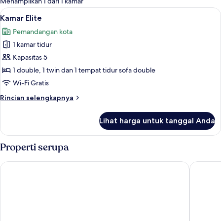
Menampilkan 1 dari 1 kamar
kamar
Lihat
Kamar Elite | Selimut bulu angsa, meja 
12
Kamar Elite
semua
Pemandangan kota
foto
1 kamar tidur
untuk
Kamar
Kapasitas 5
Elite
1 double, 1 twin dan 1 tempat tidur sofa double
Wi-Fi Gratis
Rincian
Rincian selengkapnya
lebih
lanjut
Lihat harga untuk tanggal Anda
untuk
Kamar
Elite
Properti serupa
Home To Fly
Skycity 