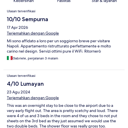
Kebersihan
Fasilitas
Staf & layanan
Ulasan
Ulasan terverifikasi
10/10 Sempurna
17 Apr 2026
Terjemahkan dengan Google
Mi sono affidato a loro per un soggiorno breve per visitare
Napoli. Appartamento ristrutturato perfettamente e molto
carino nel design. Servizi ottimi pure il WiFi. Ritornerò
Gabriele, perjalanan 3 malam
Ulasan terverifikasi
4/10 Lumayan
23 Agu 2024
Terjemahkan dengan Google
This was an overnight stay to be close to the airport due to a
very early flight out. The area is pretty scetchy and loud. There
were 4 of us and 3 beds in the room and they chose to not put
sheets on the 3rd bed as they just assumed we would use the
two double beds. The shower floor was really gross too.