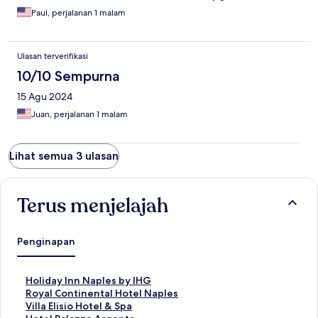
Paul, perjalanan 1 malam
Ulasan terverifikasi
10/10 Sempurna
15 Agu 2024
Juan, perjalanan 1 malam
Lihat semua 3 ulasan
Terus menjelajah
Penginapan
T
Holiday Inn Naples by IHG
a
T
Royal Continental Hotel Naples
u
a
T
Villa Elisio Hotel & Spa