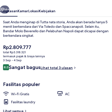
belumnya
Berikutnya
14+
Ringkasan
Kamar
Lokasi
Kebijakan
Saat Anda menginap di Tutta nata storia, Anda akan berada hanya 5
menit berkendara dari Via Toledo dan Spaccanapoli. Selain itu,
Bandar Molo Beverello dan Pelabuhan Napoli dapat dicapai dengan
berkendara singkat.
Harga
Rp2.809.777
saat
total Rp3.318.321
ini
termasuk pajak & biaya lainnya
Rp2.809.777
3 Sep - 4 Sep
Televisi LED 32-inci dengan saluran TV 
Ulasan
Sangat bagus
8,0
Lihat total 3 ulasan
8,0 dari 10
Fasilitas populer
Wi-Fi Gratis
AC
Fasilitas laundry
Lihat semua