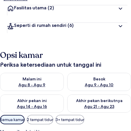
Fasilitas utama
(2)
Seperti di rumah sendiri
(6)
Opsi kamar
Periksa ketersediaan untuk tanggal ini
Periksa ketersediaan untuk malam ini Agu 8 - Agu 9
Periksa ketersediaan untuk be
Malam ini
Besok
Agu 8 - Agu 9
Agu 9 - Agu 10
Periksa ketersediaan untuk akhir pekan ini Agu 14 - Agu 16
Periksa ketersediaan untuk ak
Akhir pekan ini
Akhir pekan berikutnya
Agu 14 - Agu 16
Agu 21 - Agu 23
Filter
Semua kamar
2 tempat tidur
3+ tempat tidur
tersedia
untuk