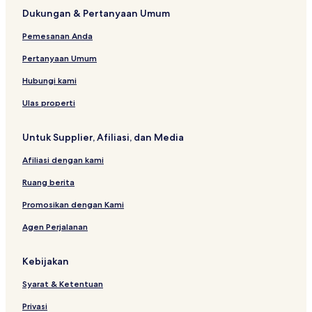
e
l
e
H
e
Dukungan & Pertanyaan Umum
e
r
D
t
s
n
u
t
Pemesanan Anda
a
o
o
t
m
a
Pertanyaan Umum
i
o
T
o
b
o
Hubungi kami
n
y
l
a
C
e
Ulas properti
l
l
d
H
a
o
Untuk Supplier, Afiliasi, dan Media
o
P
t
a
Afiliasi dengan kami
e
G
l
r
Ruang berita
o
u
Promosikan dengan Kami
p
Agen Perjalanan
D
i
s
Kebijakan
l
o
Syarat & Ketentuan
c
a
Privasi