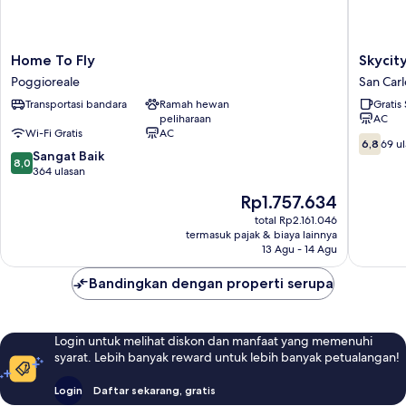
Home
Skycity
Home To Fly
Skycit
To
b&b
Poggioreale
San Carl
Fly
San
Transportasi bandara
Ramah hewan
Gratis
Poggioreale
Carlo
peliharaan
AC
all'Arena
Wi-Fi Gratis
AC
6.8
6,8
69 u
8.0
Sangat Baik
dari
8,0
dari
364 ulasan
10,
10,
69
Harga
Rp1.757.634
Sangat
ulasan
sekarang
Baik,
total Rp2.161.046
Rp1.757.634
termasuk pajak & biaya lainnya
364
13 Agu - 14 Agu
ulasan
Bandingkan dengan properti serupa
Login untuk melihat diskon dan manfaat yang memenuhi
syarat. Lebih banyak reward untuk lebih banyak petualangan!
Login
Daftar sekarang, gratis