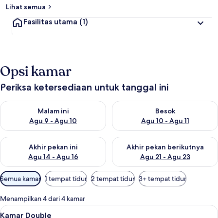
Lihat semua
Fasilitas utama
(1)
Opsi kamar
Periksa ketersediaan untuk tanggal ini
Periksa ketersediaan untuk malam ini Agu 9 - Agu 10
Periksa ketersediaan untuk be
Malam ini
Besok
Agu 9 - Agu 10
Agu 10 - Agu 11
Periksa ketersediaan untuk akhir pekan ini Agu 14 - Agu 16
Periksa ketersediaan untuk ak
Akhir pekan ini
Akhir pekan berikutnya
Agu 14 - Agu 16
Agu 21 - Agu 23
Filter
Semua kamar
1 tempat tidur
2 tempat tidur
3+ tempat tidur
tersedia
untuk
Menampilkan 4 dari 4 kamar
kamar
Lihat
Kamar Double | Seprai premium, ruang
1
Kamar Double