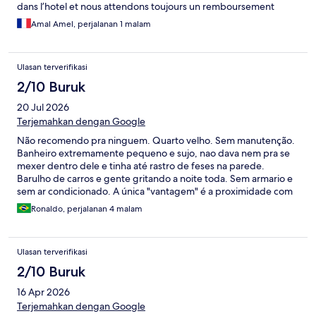
dans l’hotel et nous attendons toujours un remboursement
Amal Amel, perjalanan 1 malam
Ulasan terverifikasi
2/10 Buruk
20 Jul 2026
Terjemahkan dengan Google
Não recomendo pra ninguem. Quarto velho. Sem manutenção.
Banheiro extremamente pequeno e sujo, nao dava nem pra se
mexer dentro dele e tinha até rastro de feses na parede.
Barulho de carros e gente gritando a noite toda. Sem armario e
sem ar condicionado. A única "vantagem" é a proximidade com
a estação de metrô, bem perto, mas como a cidade é bem
Ronaldo, perjalanan 4 malam
servida de metrô isso não é tão relevante. E também não servem
cafè e a máquina de expresso tá quebrada.
Ulasan terverifikasi
2/10 Buruk
16 Apr 2026
Terjemahkan dengan Google