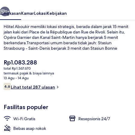
belumnya
Berikutnya
11+
Ringkasan
Kamar
Lokasi
Kebijakan
Hôtel Aboukir memiliki lokasi strategis, berada dalam jarak 15 menit
jalan kaki dari Place de la République dan Rue de Rivoli. Selain itu,
Opéra Garnier dan Kanal Saint-Martin hanya berjarak 5 menit
berkendara.Transportasi umum berada tidak jauh: Stasiun
Strasbourg - Saint-Denis berjarak 3 menit dan Stasiun Bonne
Nouvelle berjarak 3 menit.
Harga
Rp1.083.288
saat
total Rp1.367.670
ini
termasuk pajak & biaya lainnya
Eksterior
Rp1.083.288
13 Agu - 14 Agu
Ulasan
4,6
Lihat total 287 ulasan
4,6 dari 10
Fasilitas populer
Wi-Fi Gratis
Resepsionis 24/7
Bebas asap rokok