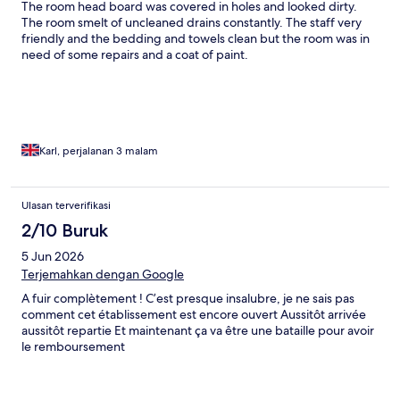
The room head board was covered in holes and looked dirty.
The room smelt of uncleaned drains constantly. The staff very
friendly and the bedding and towels clean but the room was in
need of some repairs and a coat of paint.
Karl, perjalanan 3 malam
Ulasan terverifikasi
2/10 Buruk
5 Jun 2026
Terjemahkan dengan Google
A fuir complètement ! C’est presque insalubre, je ne sais pas
comment cet établissement est encore ouvert Aussitôt arrivée
aussitôt repartie Et maintenant ça va être une bataille pour avoir
le remboursement