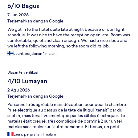
6/10 Bagus
7 Jun 2026
Terjemahkan dengan Google
We got in to the hotel quite late at night because of our flight
schedule. It was nice to have the reception open late. Room was
comfortable, quiet and clean enough. We had a nice sleep and
we left the following morning, so the room did its job.
Jouni, perjalanan 1 malam
Ulasan terverifikasi
4/10 Lumayan
2 Agu 2026
Terjemahkan dengan Google
Personnel très agréable mais déception pour pour la chambre:
Prise électrique au dessus de la tête de lit qui “tenait” par du
scotch, mais tenait vraiment que par les câbles électriques. Le
matelas était creusé, très compliqué de dormir à 2 sur un tel
matelas sans rouler sur l’autre personne. Et bonus, un petit
cafard en entrant dans la chambre le soir.
Laura, perjalanan 1 malam