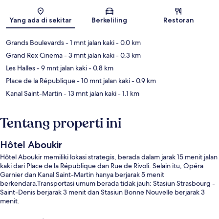
Peta
Yang ada di sekitar
Berkeliling
Restoran
Grands Boulevards
- 1 mnt jalan kaki
- 0.0 km
Grand Rex Cinema
- 3 mnt jalan kaki
- 0.3 km
Les Halles
- 9 mnt jalan kaki
- 0.8 km
Place de la République
- 10 mnt jalan kaki
- 0.9 km
Kanal Saint-Martin
- 13 mnt jalan kaki
- 1.1 km
Tentang properti ini
Hôtel Aboukir
Hôtel Aboukir memiliki lokasi strategis, berada dalam jarak 15 menit jalan
kaki dari Place de la République dan Rue de Rivoli. Selain itu, Opéra
Garnier dan Kanal Saint-Martin hanya berjarak 5 menit
berkendara.Transportasi umum berada tidak jauh: Stasiun Strasbourg -
Saint-Denis berjarak 3 menit dan Stasiun Bonne Nouvelle berjarak 3
menit.