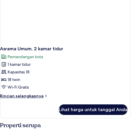
Asrama Umum, 2 kamar tidur
Pemandangan kota
1 kamar tidur
Kapasitas 18
18 twin
Wi-Fi Gratis
Rincian
Rincian selengkapnya
lebih
lanjut
Lihat harga untuk tanggal Anda
untuk
Asrama
Umum,
Properti serupa
2