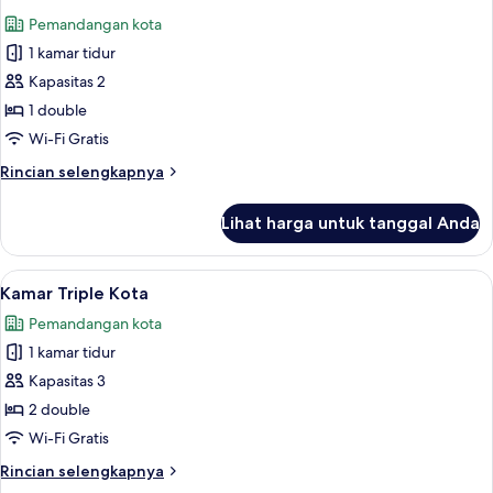
semua
Pemandangan kota
foto
1 kamar tidur
untuk
Kamar
Kapasitas 2
Double
1 double
Wi-Fi Gratis
Rincian
Rincian selengkapnya
lebih
lanjut
Lihat harga untuk tanggal Anda
untuk
Kamar
Double
Lihat
Kamar Triple Kota | Seprai premium, r
1
Kamar Triple Kota
semua
Pemandangan kota
foto
1 kamar tidur
untuk
Kamar
Kapasitas 3
Triple
2 double
Kota
Wi-Fi Gratis
Rincian
Rincian selengkapnya
lebih