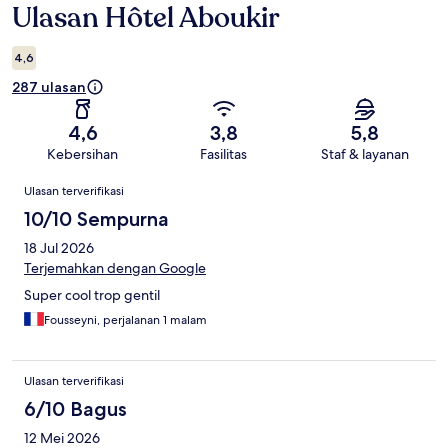
Ulasan Hôtel Aboukir
Ulasan
4,6
287 ulasan
4,6
3,8
5,8
Kebersihan
Fasilitas
Staf & layanan
Ulasan
Ulasan terverifikasi
10/10 Sempurna
18 Jul 2026
Terjemahkan dengan Google
Super cool trop gentil
Fousseyni, perjalanan 1 malam
Ulasan terverifikasi
6/10 Bagus
12 Mei 2026