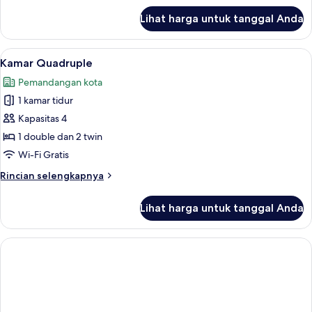
lanjut
Lihat harga untuk tanggal Anda
untuk
Kamar
Triple
Lihat
Kamar Quadruple | Seprai premium, r
1
Kota
Kamar Quadruple
semua
Pemandangan kota
foto
1 kamar tidur
untuk
Kamar
Kapasitas 4
Quadruple
1 double dan 2 twin
Wi-Fi Gratis
Rincian
Rincian selengkapnya
lebih
lanjut
Lihat harga untuk tanggal Anda
untuk
Kamar
Quadruple