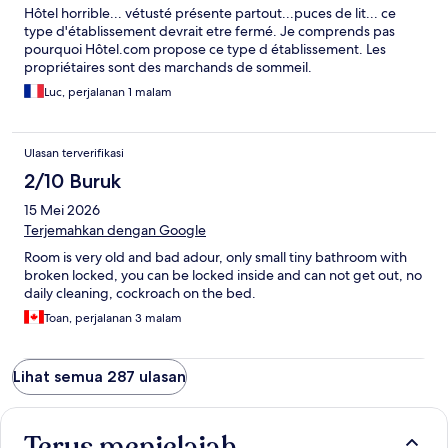
Hôtel horrible... vétusté présente partout...puces de lit... ce
type d'établissement devrait etre fermé. Je comprends pas
pourquoi Hôtel.com propose ce type d établissement. Les
propriétaires sont des marchands de sommeil.
Luc, perjalanan 1 malam
Ulasan terverifikasi
2/10 Buruk
15 Mei 2026
Terjemahkan dengan Google
Room is very old and bad adour, only small tiny bathroom with
broken locked, you can be locked inside and can not get out, no
daily cleaning, cockroach on the bed.
Toan, perjalanan 3 malam
Lihat semua 287 ulasan
Terus menjelajah