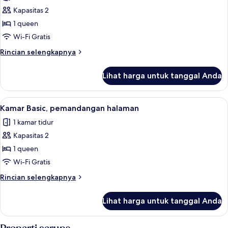
Kamar
Kapasitas 2
Standar,
1 queen
pemandangan
Wi-Fi Gratis
kota
Rincian
Rincian selengkapnya
lebih
lanjut
Lihat harga untuk tanggal Anda
untuk
Kamar
Standar,
Lihat
Kamar Basic, pemandangan halaman | S
2
pemandangan
Kamar Basic, pemandangan halaman
semua
kota
1 kamar tidur
foto
Kapasitas 2
untuk
Kamar
1 queen
Basic,
Wi-Fi Gratis
pemandangan
Rincian
Rincian selengkapnya
halaman
lebih
lanjut
Lihat harga untuk tanggal Anda
untuk
Kamar
Basic,