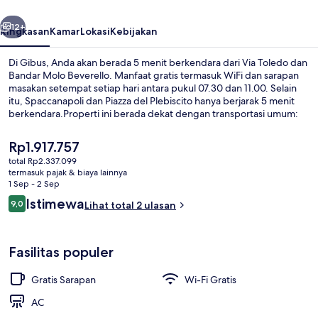
belumnya
Berikutnya
12+
Ringkasan
Kamar
Lokasi
Kebijakan
Di Gibus, Anda akan berada 5 menit berkendara dari Via Toledo dan
Bandar Molo Beverello. Manfaat gratis termasuk WiFi dan sarapan
masakan setempat setiap hari antara pukul 07.30 dan 11.00. Selain
itu, Spaccanapoli dan Piazza del Plebiscito hanya berjarak 5 menit
berkendara.Properti ini berada dekat dengan transportasi umum:
Stasiun Materdei berjarak 4 menit dan Stasiun Piazza Cavour
berjarak 10 menit.
Harga
Rp1.917.757
saat
total Rp2.337.099
ini
termasuk pajak & biaya lainnya
Kamar Superior, pemandangan kota | S
Rp1.917.757
1 Sep - 2 Sep
Ulasan
Istimewa
9,0
Lihat total 2 ulasan
9,0 dari 10
Fasilitas populer
Gratis Sarapan
Wi-Fi Gratis
AC