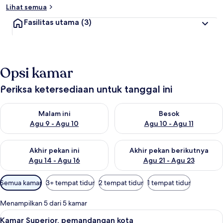
Lihat semua
Fasilitas utama
(3)
Opsi kamar
Periksa ketersediaan untuk tanggal ini
Periksa ketersediaan untuk malam ini Agu 9 - Agu 10
Periksa ketersediaan untuk be
Malam ini
Besok
Agu 9 - Agu 10
Agu 10 - Agu 11
Periksa ketersediaan untuk akhir pekan ini Agu 14 - Agu 16
Periksa ketersediaan untuk ak
Akhir pekan ini
Akhir pekan berikutnya
Agu 14 - Agu 16
Agu 21 - Agu 23
Filter
Semua kamar
3+ tempat tidur
2 tempat tidur
1 tempat tidur
tersedia
untuk
Menampilkan 5 dari 5 kamar
kamar
Lihat
Kamar Superior, pemandangan kota | S
4
Kamar Superior, pemandangan kota