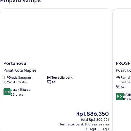
Properti serupa
pemandangan
halaman
Portanova
PROSPET
Portanova
PROSPE
Portanova
PROSP
Pusat
MEDIN
Pusat Kota Naples
Pusat K
Kota
Pusat
Gratis Sarapan
Tersedia parkir
Ramah
Naples
Kota
Wi-Fi Gratis
AC
peliha
Naples
AC
8.6
Luar Biasa
8,6
9.0
Ist
dari
82 ulasan
9,0
dari
10 ul
10,
10,
Luar
Istimew
Biasa,
Harga
Rp1.886.350
10
82
sekarang
total Rp2.302.551
ulasan
ulasan
Rp1.886.350
termasuk pajak & biaya lainnya
10 Agu - 11 Agu