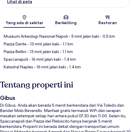
Lihat di peta
Peta
Yang ada di sekitar
Berkeliling
Restoran
Museum Arkeologi Nasional Napoli
- 5 mnt jalan kaki
- 0.5 km
Piazza Dante
- 13 mnt jalan kaki
- 1.1 km
Piazza Bellini
- 13 mnt jalan kaki
- 1.1 km
Spaccanapoli
- 16 mnt jalan kaki
- 1.4 km
Katedral Naples
- 16 mnt jalan kaki
- 1.4 km
Tentang properti ini
Gibus
Di Gibus, Anda akan berada 5 menit berkendara dari Via Toledo dan
Bandar Molo Beverello. Manfaat gratis termasuk WiFi dan sarapan
masakan setempat setiap hari antara pukul 07.30 dan 11.00. Selain itu,
Spaccanapoli dan Piazza del Plebiscito hanya berjarak 5 menit
berkendara.Properti ini berada dekat dengan transportasi umum:
Stasiun Materdei berjarak 4 menit dan Stasiun Piazza Cavour berjarak 10