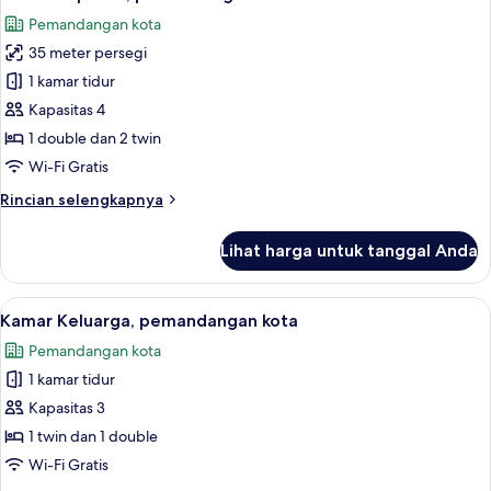
semua
Pemandangan kota
foto
35 meter persegi
untuk
Kamar
1 kamar tidur
Superior,
Kapasitas 4
pemandangan
1 double dan 2 twin
kota
Wi-Fi Gratis
Rincian
Rincian selengkapnya
lebih
lanjut
Lihat harga untuk tanggal Anda
untuk
Kamar
Superior,
Lihat
Kamar Keluarga, pemandangan kota | S
4
pemandangan
Kamar Keluarga, pemandangan kota
semua
kota
Pemandangan kota
foto
1 kamar tidur
untuk
Kamar
Kapasitas 3
Keluarga,
1 twin dan 1 double
pemandangan
Wi-Fi Gratis
kota