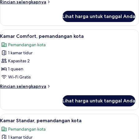
Rincian
Rincian selengkapnya
lebih
lanjut
Lihat harga untuk tanggal Anda
untuk
Kamar
Keluarga,
Lihat
Kamar Comfort, pemandangan kota | Se
5
pemandangan
Kamar Comfort, pemandangan kota
semua
kota
Pemandangan kota
foto
1 kamar tidur
untuk
Kamar
Kapasitas 2
Comfort,
1 queen
pemandangan
Wi-Fi Gratis
kota
Rincian
Rincian selengkapnya
lebih
lanjut
Lihat harga untuk tanggal Anda
untuk
Kamar
Comfort,
Lihat
Kamar Standar, pemandangan kota | Se
2
pemandangan
Kamar Standar, pemandangan kota
semua
kota
Pemandangan kota
foto
1 kamar tidur
untuk