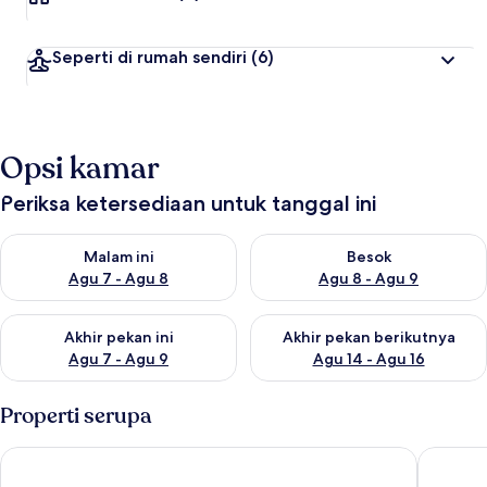
Seperti di rumah sendiri
(6)
Opsi kamar
Periksa ketersediaan untuk tanggal ini
Periksa ketersediaan untuk malam ini Agu 7 - Agu 8
Periksa ketersediaan untuk be
Malam ini
Besok
Agu 7 - Agu 8
Agu 8 - Agu 9
Periksa ketersediaan untuk akhir pekan ini Agu 7 - Agu 9
Periksa ketersediaan untuk ak
Akhir pekan ini
Akhir pekan berikutnya
Agu 7 - Agu 9
Agu 14 - Agu 16
Properti serupa
Capo Sereno
Apparta