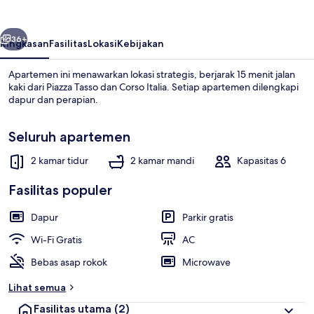
Wally
belumnya
Berikutnya
36+
Ringkasan
Fasilitas
Lokasi
Kebijakan
Apartemen ini menawarkan lokasi strategis, berjarak 15 menit jalan
kaki dari Piazza Tasso dan Corso Italia. Setiap apartemen dilengkapi
dapur dan perapian.
Seluruh apartemen
2 kamar tidur
2 kamar mandi
Kapasitas 6
Fasilitas populer
Kolam renang
Dapur
Parkir gratis
Wi-Fi Gratis
AC
Bebas asap rokok
Microwave
Lihat semua
Fasilitas utama
(2)