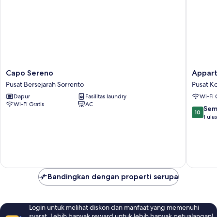
Capo
Appart
Capo Sereno
Appart
Sereno
Domus
Pusat Bersejarah Sorrento
Pusat K
Pusat
Felix
Dapur
Fasilitas laundry
Wi-Fi 
Bersejarah
Pusat
Wi-Fi Gratis
AC
Sorrento
Kota
10.0
Sem
10
Sorrent
dari
1 ula
10,
Sempur
1
ulasan
Bandingkan dengan properti serupa
Login untuk melihat diskon dan manfaat yang memenuhi
syarat. Lebih banyak reward untuk lebih banyak petualangan!