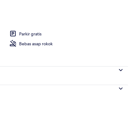
 | Setrika/meja setrika, Wi-Fi gratis, jam alarm, dan seprai linen
Parkir gratis
Bebas asap rokok