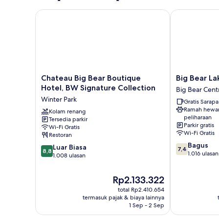
Chateau Big Bear Boutique Hotel, BW Signature Col
Big Bear Lake
Chateau
Big
Chateau Big Bear Boutique
Big Bear La
Big
Bear
Hotel, BW Signature Collection
Big Bear Cent
Bear
Lakefront
Winter Park
Gratis Sarap
Boutique
Lodge
Ramah hewa
Hotel,
Kolam renang
Big
peliharaan
Tersedia parkir
BW
Bear
Parkir gratis
Wi-Fi Gratis
Signature
Central
Wi-Fi Gratis
Restoran
Collection
7.4
Bagus
8.8
Winter
Luar Biasa
7,4
8,8
dari
1.016 ulasan
dari
Park
1.008 ulasan
10,
10,
Bagus,
Luar
Harga
Rp2.133.322
1.016
Biasa,
sekarang
ulasan
total Rp2.410.654
1.008
Rp2.133.322
termasuk pajak & biaya lainnya
ulasan
1 Sep - 2 Sep