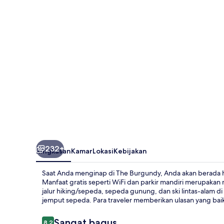
232+
Ringkasan
Kamar
Lokasi
Kebijakan
Saat Anda menginap di The Burgundy, Anda akan berada h
Manfaat gratis seperti WiFi dan parkir mandiri merupakan
jalur hiking/sepeda, sepeda gunung, dan ski lintas-alam di
jemput sepeda. Para traveler memberikan ulasan yang baik 
Ulasan
Sangat bagus
8,2