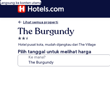
Langsung ke konten utama
Lihat semua properti
The Burgundy
Properti
bintang
Hotel pusat kota, mudah dijangkau dari The Village
2.5
Pilih tanggal untuk melihat harga
Ke mana?
Galeri
foto
untuk
The
Burgundy