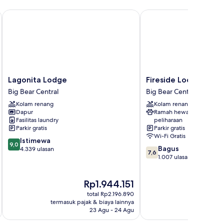
Lagonita Lodge
Fireside Lodge
Lagonita
Fireside
Lagonita Lodge
Fireside Lodge
Lodge
Lodge
Big Bear Central
Big Bear Central
Big
Big
Kolam renang
Kolam renang
Bear
Bear
Dapur
Ramah hewan
Central
Central
Fasilitas laundry
peliharaan
Parkir gratis
Parkir gratis
Wi-Fi Gratis
9.0
Istimewa
9,0
7.6
Bagus
dari
4.339 ulasan
7,6
dari
1.007 ulasan
10,
10,
Istimewa,
Bagus,
4.339
Harga
H
Rp1.944.151
R
1.007
ulasan
sekarang
se
ulasan
total Rp2.196.890
Rp1.944.151
Rp
termasuk pajak & biaya lainnya
termasuk paj
23 Agu - 24 Agu