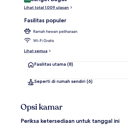
8,2 dari 10
Lihat total 1.009 ulasan
Loft Keluarga
Fasilitas populer
Ramah hewan peliharaan
Wi-Fi Gratis
Lihat semua
Fasilitas utama
(8)
Seperti di rumah sendiri
(6)
Opsi kamar
Periksa ketersediaan untuk tanggal ini