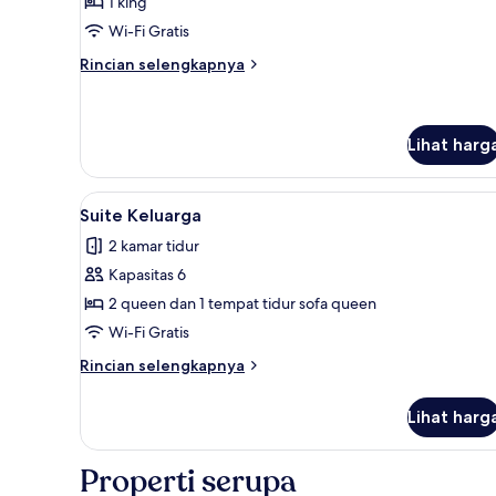
Kabin
1 king
Tradisional
Wi-Fi Gratis
Rincian
Rincian selengkapnya
lebih
lanjut
untuk
Kabin
Lihat harg
Tradisional
Lihat
Suite Keluarga | Setrika/meja se
21
Suite Keluarga
semua
2 kamar tidur
foto
Kapasitas 6
untuk
Suite
2 queen dan 1 tempat tidur sofa queen
Keluarga
Wi-Fi Gratis
Rincian
Rincian selengkapnya
lebih
lanjut
Lihat harg
untuk
Suite
Keluarga
Properti serupa