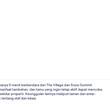
Kamar Triple 
anya 5 menit berkendara dari The Village dan Snow Summit.
 manfaat tambahan, dan tamu yang ingin tetap aktif dapat mencoba
 sekitar properti. Keunggulan lainnya meliputi taman dan antar-
Loft Keluarga
tentang staf dan lokasi.