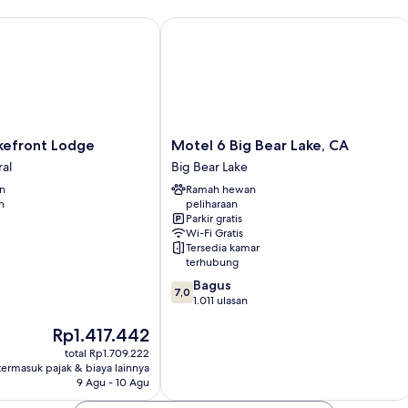
lection
front Lodge
Motel 6 Big Bear Lake, CA
Motel
kefront Lodge
Motel 6 Big Bear Lake, CA
6
ral
Big Bear Lake
Big
an
Ramah hewan
Bear
n
peliharaan
Lake,
Parkir gratis
CA
Wi-Fi Gratis
Big
Tersedia kamar
Bear
terhubung
Lake
7.0
Bagus
7,0
dari
1.011 ulasan
10,
Harga
Rp1.417.442
Bagus,
sekarang
1.011
total Rp1.709.222
Rp1.417.442
ulasan
termasuk pajak & biaya lainnya
9 Agu - 10 Agu