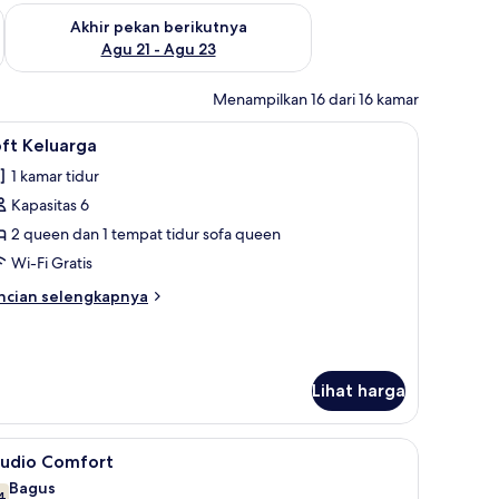
 ini Agu 14 - Agu 16
Periksa ketersediaan untuk akhir pekan berikutnya Agu 21 - A
Akhir pekan berikutnya
Agu 21 - Agu 23
Menampilkan 16 dari 16 kamar
-Fi gratis, jam alarm, dan seprai linen
ihat
Loft Keluarga | Area keluarga | Televisi 25-in
48
ft Keluarga
emua
1 kamar tidur
oto
Kapasitas 6
ntuk
oft
2 queen dan 1 tempat tidur sofa queen
eluarga
Wi-Fi Gratis
ncian
ncian selengkapnya
bih
njut
tuk
ft
Lihat harga
luarga
alarm, dan seprai linen
ihat
Studio Comfort | Setrika/meja setrika, Wi-Fi gr
21
tudio Comfort
emua
Bagus
4