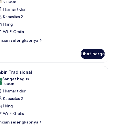
oto
7,4 dari 10
(12
12 ulasan
ntuk
ulasan)
1 kamar tidur
tudio
Kapasitas 2
omfort
1 king
Wi-Fi Gratis
ncian
ncian selengkapnya
bih
njut
Lihat harga
tuk
udio
mfort
, Wi-Fi gratis, jam alarm, dan seprai linen
ihat
Kabin Tradisional | Setrika/meja setrika, Wi-Fi 
5
bin Tradisional
emua
Sangat bagus
oto
0
8,0 dari 10
(1
1 ulasan
ntuk
ulasan)
1 kamar tidur
abin
Kapasitas 2
radisional
1 king
Wi-Fi Gratis
ncian
ncian selengkapnya
bih