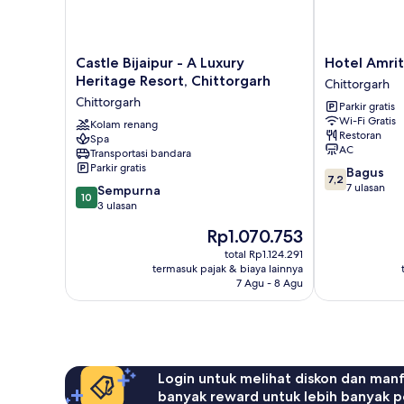
Castle
Hotel
Castle Bijaipur - A Luxury
Hotel Amri
Bijaipur
Amrit
Heritage Resort, Chittorgarh
Chittorgarh
-
Manthan
Chittorgarh
Parkir gratis
A
Chittorgarh
Wi-Fi Gratis
Luxury
Kolam renang
Restoran
Spa
Heritage
AC
Transportasi bandara
Resort,
Parkir gratis
7.2
Bagus
Chittorgarh
7,2
dari
7 ulasan
10.0
Chittorgarh
Sempurna
10
10,
dari
3 ulasan
Bagus,
10,
Harga
Rp1.070.753
7
Sempurna,
sekarang
ulasan
3
total Rp1.124.291
Rp1.070.753
termasuk pajak & biaya lainnya
ulasan
7 Agu - 8 Agu
Login untuk melihat diskon dan man
banyak reward untuk lebih banyak p