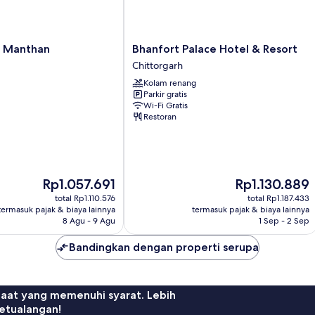
Bhanfort
t Manthan
Bhanfort Palace Hotel & Resort
Palace
Chittorgarh
Hotel
Kolam renang
&
Parkir gratis
Resort
Wi-Fi Gratis
Chittorgarh
Restoran
Harga
Harga
Rp1.057.691
Rp1.130.889
sekarang
sekarang
total Rp1.110.576
total Rp1.187.433
Rp1.057.691
Rp1.130.889
termasuk pajak & biaya lainnya
termasuk pajak & biaya lainnya
8 Agu - 9 Agu
1 Sep - 2 Sep
Bandingkan dengan properti serupa
faat yang memenuhi syarat. Lebih
etualangan!