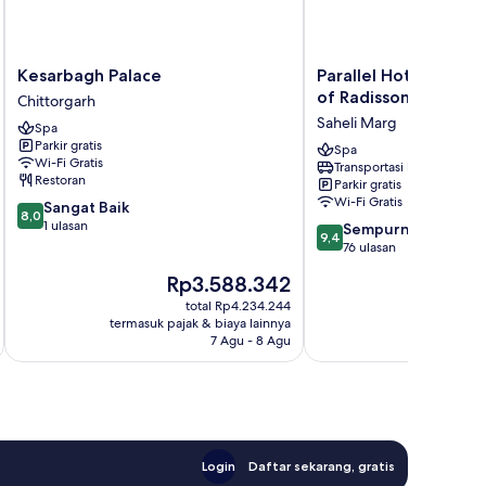
Kesarbagh
Parallel
Kesarbagh Palace
Parallel Hotel Udaip
Palace
Hotel
of Radisson Individua
Chittorgarh
Chittorgarh
Udaipur,
Saheli Marg
Spa
a
Parkir gratis
member
Spa
Wi-Fi Gratis
Transportasi bandara
of
Restoran
Parkir gratis
Radisson
Wi-Fi Gratis
8.0
Sangat Baik
Individuals
8,0
dari
1 ulasan
9.4
Saheli
Sempurna
9,4
10,
dari
Marg
76 ulasan
Sangat
10,
Harga
H
Rp3.588.342
R
Baik,
Sempurna,
sekarang
s
1
76
total Rp4.234.244
Rp3.588.342
R
ulasan
termasuk pajak & biaya lainnya
termasuk paj
ulasan
7 Agu - 8 Agu
Login
Daftar sekarang, gratis