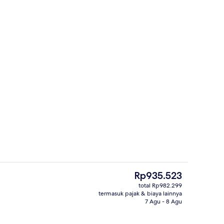
Resepsionis
Harga
Rp935.523
saat
total Rp982.299
ini
termasuk pajak & biaya lainnya
 Deluks, pemandangan kota | Brankas, meja kerja, ruang kerja ramah laptop,
Bagian depan properti
Rp935.523
7 Agu - 8 Agu