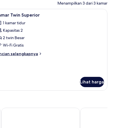
Menampilkan 3 dari 3 kamar
 setrika
 | Brankas, meja kerja, ruang kerja ramah laptop, dan setrika/meja setrika
ihat
Kamar Twin Superior | Brankas, meja kerja, ru
2
amar Twin Superior
emua
1 kamar tidur
oto
Kapasitas 2
ntuk
amar
2 twin Besar
win
Wi-Fi Gratis
uperior
ncian
ncian selengkapnya
bih
njut
tuk
amar
in
Lihat harga
perior
Kesarbagh Palace
Parallel Hotel Udaipur,