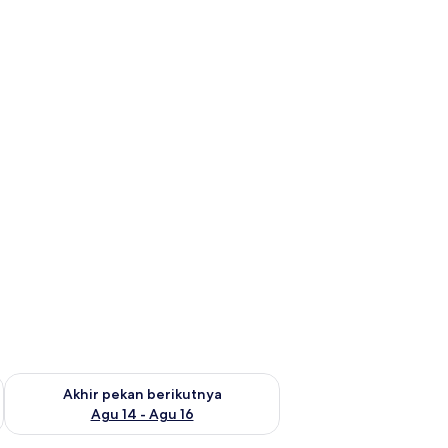
n ini Agu 7 - Agu 9
Periksa ketersediaan untuk akhir pekan berikutnya Agu 14 - A
Akhir pekan berikutnya
Agu 14 - Agu 16