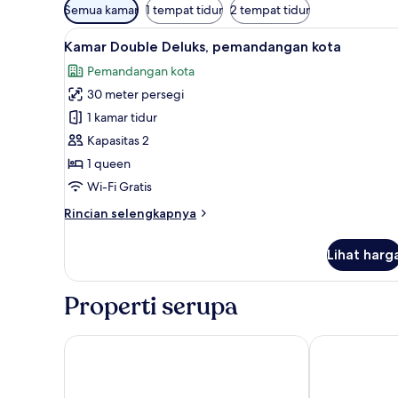
Filter
Semua kamar
1 tempat tidur
2 tempat tidur
tersedia
Lihat
Kamar Double Deluks, pemandan
untuk
3
Kamar Double Deluks, pemandangan kota
semua
kamar
Pemandangan kota
foto
30 meter persegi
untuk
Kamar
1 kamar tidur
Double
Kapasitas 2
Deluks,
1 queen
pemandangan
Wi-Fi Gratis
kota
Rincian
Rincian selengkapnya
lebih
lanjut
Lihat harg
untuk
Kamar
Double
Properti serupa
Deluks,
pemandangan
kota
Castle Bijaipur - A Luxury Heritage Resort, Chittorg
Hotel Amrit 