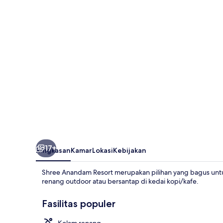
17+
Ringkasan
Kamar
Lokasi
Kebijakan
Shree Anandam Resort merupakan pilihan yang bagus untu
renang outdoor atau bersantap di kedai kopi/kafe.
Fasilitas populer
Kolam renang