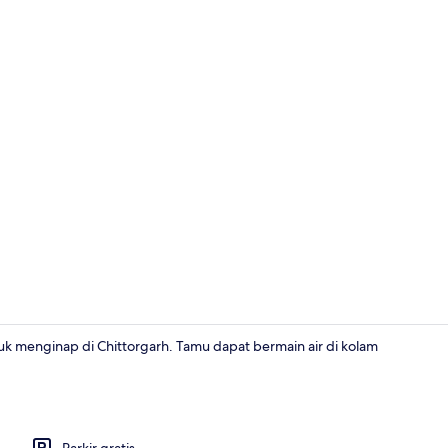
Eksterior
k menginap di Chittorgarh. Tamu dapat bermain air di kolam
Kamar Double
Parkir gratis