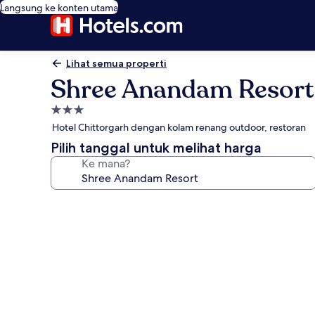
Langsung ke konten utama
Lihat semua properti
Shree Anandam Resort
Properti
bintang
Hotel Chittorgarh dengan kolam renang outdoor, restoran
3.0
Pilih tanggal untuk melihat harga
Ke mana?
Galeri
foto
untuk
Shree
Anandam
Resort