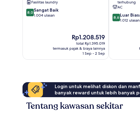
Fasilitas laundry
terhubung
AC
8.0
Sangat Baik
8,0
8.6
Luar Bias
dari
1.004 ulasan
8,6
dari
1.012 ulasan
10,
10,
Sangat
Luar
Baik,
Harga
Rp1.208.519
Biasa,
1.004
sekarang
1.012
ulasan
total Rp1.395.019
Rp1.208.519
ulasan
termasuk pajak & biaya lainnya
1 Sep - 2 Sep
Login untuk melihat diskon dan man
banyak reward untuk lebih banyak p
Tentang kawasan sekitar