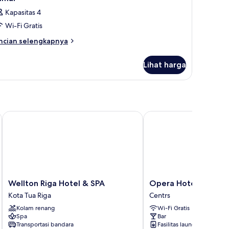
Kapasitas 4
Wi-Fi Gratis
ncian
ncian selengkapnya
bih
njut
Lihat harga
tuk
amar
tion
Wellton Riga Hotel & SPA
Opera Hotel
Wellton
Opera
Wellton Riga Hotel & SPA
Opera Hotel
Riga
Hotel
Kota Tua Riga
Centrs
Hotel
Centrs
Kolam renang
Wi-Fi Gratis
&
Spa
Bar
SPA
Transportasi bandara
Fasilitas laundry
Kota