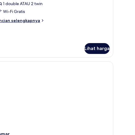
1 double ATAU 2 twin
win
Wi-Fi Gratis
oom
ncian
ncian selengkapnya
bih
njut
tuk
all
uble
Lihat harga
in
oom
amar