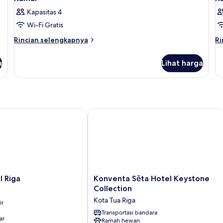
Kapasitas 4
Wi-Fi Gratis
Rincian
Ri
Rincian selengkapnya
Ri
lebih
le
lanjut
la
a
Lihat harga
untuk
un
Kamar
K
Riga
Konventa Sēta Hotel Keystone Collec
Konventa
l Riga
Konventa Sēta Hotel Keystone
Sēta
Collection
Hotel
Kota Tua Riga
ir
Keystone
Collection
Transportasi bandara
ar
Ramah hewan
Kota