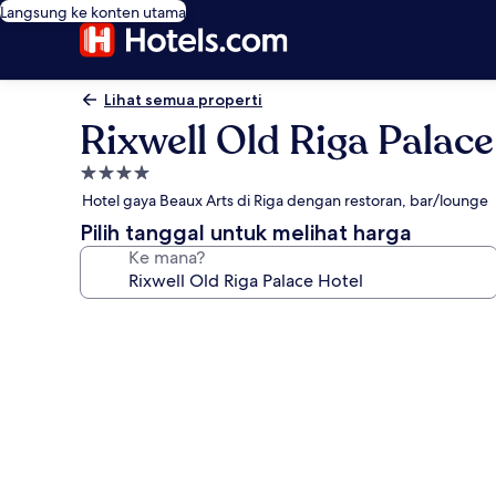
Langsung ke konten utama
Lihat semua properti
Rixwell Old Riga Palace
Properti
bintang
Hotel gaya Beaux Arts di Riga dengan restoran, bar/lounge
4.0
Pilih tanggal untuk melihat harga
Ke mana?
Galeri
foto
untuk
Rixwell
Old
Riga