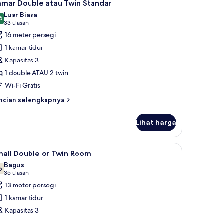
7
amar Double atau Twin Standar
emua
Luar Biasa
oto
6
8,6 dari 10
(33
33 ulasan
ntuk
ulasan)
16 meter persegi
amar
1 kamar tidur
ouble
Kapasitas 3
tau
1 double ATAU 2 twin
win
Wi-Fi Gratis
tandar
ncian
ncian selengkapnya
bih
njut
Lihat harga
tuk
amar
uble
 Double, balkon | Minibar, brankas, meja kerja, dan ruang kerja ramah lapto
ihat
Small Double or Twin Room | Minibar, brankas
9
au
mall Double or Twin Room
emua
in
Bagus
andar
oto
6
7,6 dari 10
(35
35 ulasan
ntuk
ulasan)
13 meter persegi
mall
1 kamar tidur
ouble
Kapasitas 3
r