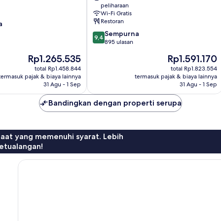
peliharaan
Tua
Wi-Fi Gratis
Riga
Restoran
a
9.4
Sempurna
9,4
dari
895 ulasan
10,
Harga
Harga
Rp1.265.535
Rp1.591.170
Sempurna,
sekarang
sekarang
895
total Rp1.458.844
total Rp1.823.554
Rp1.265.535
Rp1.591.170
termasuk pajak & biaya lainnya
termasuk pajak & biaya lainnya
ulasan
31 Agu - 1 Sep
31 Agu - 1 Sep
Bandingkan dengan properti serupa
faat yang memenuhi syarat. Lebih
etualangan!