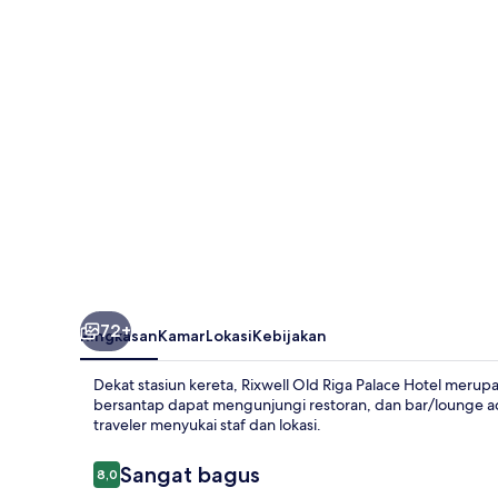
Palace
Hotel
72+
Ringkasan
Kamar
Lokasi
Kebijakan
Dekat stasiun kereta, Rixwell Old Riga Palace Hotel meru
bersantap dapat mengunjungi restoran, dan bar/lounge a
traveler menyukai staf dan lokasi.
Ulasan
Sangat bagus
8,0
8,0 dari 10