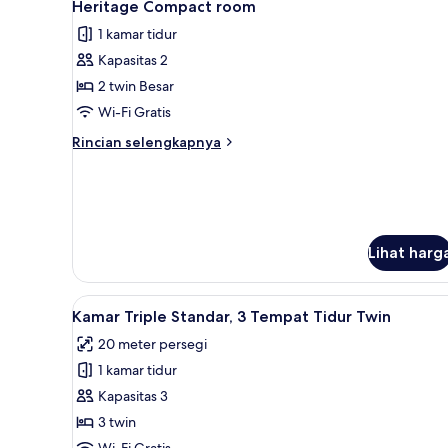
6
Heritage Compact room
semua
1 kamar tidur
foto
Kapasitas 2
untuk
Heritage
2 twin Besar
Compact
Wi-Fi Gratis
room
Rincian
Rincian selengkapnya
lebih
lanjut
untuk
Heritage
Compact
room
Lihat harg
Lihat
Kamar Triple Standar, 3 Tempat
5
Kamar Triple Standar, 3 Tempat Tidur Twin
semua
20 meter persegi
foto
1 kamar tidur
untuk
Kamar
Kapasitas 3
Triple
3 twin
Standar,
Wi-Fi Gratis