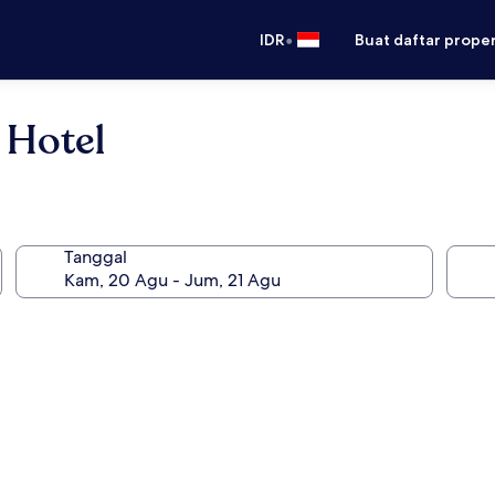
•
IDR
Buat daftar prope
 Hotel
Tanggal