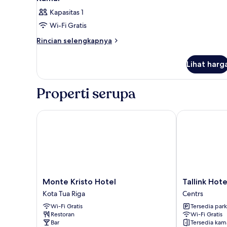
Kapasitas 1
Wi-Fi Gratis
Rincian
Rincian selengkapnya
lebih
lanjut
Lihat harg
untuk
Kamar
Properti serupa
Monte Kristo Hotel
Tallink Hotel 
Monte
Tallink
Monte Kristo Hotel
Tallink Hote
Kristo
Hotel
Kota Tua Riga
Centrs
Hotel
Riga
Wi-Fi Gratis
Tersedia park
Kota
Centrs
Restoran
Wi-Fi Gratis
Tua
Bar
Tersedia kam
Riga