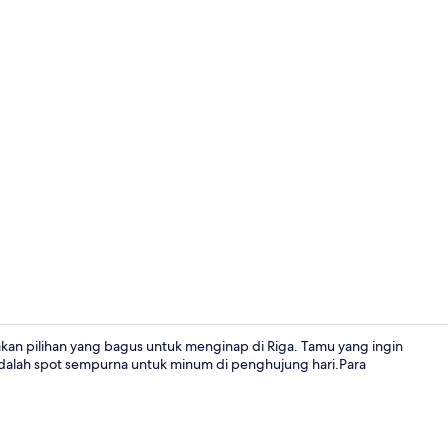
Kamar Doubl
pakan pilihan yang bagus untuk menginap di Riga. Tamu yang ingin
dalah spot sempurna untuk minum di penghujung hari.Para
Lobi