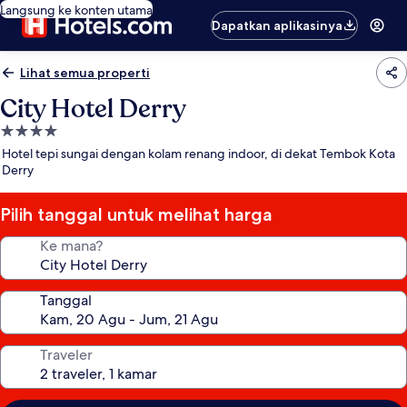
Langsung ke konten utama
Dapatkan aplikasinya
Lihat semua properti
City Hotel Derry
Properti
bintang
Hotel tepi sungai dengan kolam renang indoor, di dekat Tembok Kota
4.0
Derry
Pilih tanggal untuk melihat harga
Ke mana?
Tanggal
Traveler