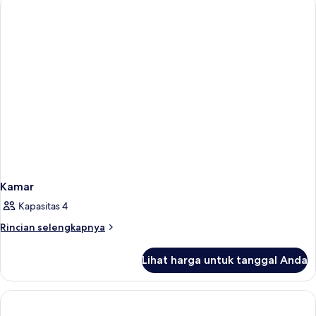
Kamar
Kapasitas 4
Rincian
Rincian selengkapnya
lebih
lanjut
Lihat harga untuk tanggal Anda
untuk
Kamar