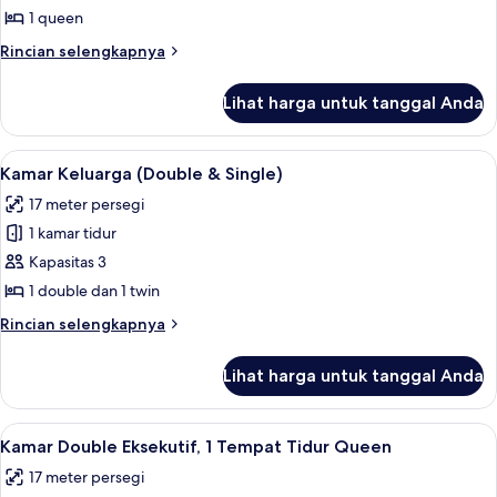
Suite
1 queen
Eksekutif
Rincian
Rincian selengkapnya
lebih
lanjut
Lihat harga untuk tanggal Anda
untuk
Suite
Eksekutif
Lihat
Seprai antialergi, tirai kedap cahaya, d
6
Kamar Keluarga (Double & Single)
semua
17 meter persegi
foto
1 kamar tidur
untuk
Kamar
Kapasitas 3
Keluarga
1 double dan 1 twin
(Double
Rincian
Rincian selengkapnya
&
lebih
Single)
lanjut
Lihat harga untuk tanggal Anda
untuk
Kamar
Keluarga
Lihat
Kamar Double Eksekutif, 1 Tempat Tidur
4
(Double
Kamar Double Eksekutif, 1 Tempat Tidur Queen
semua
&
17 meter persegi
Single)
foto