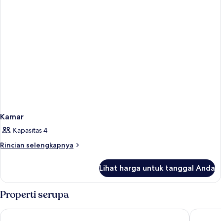
Kamar
Kapasitas 4
Rincian
Rincian selengkapnya
lebih
lanjut
Lihat harga untuk tanggal Anda
untuk
Kamar
Properti serupa
Holiday Inn Express Derry - Londonderry by IHG
Da Vinci'