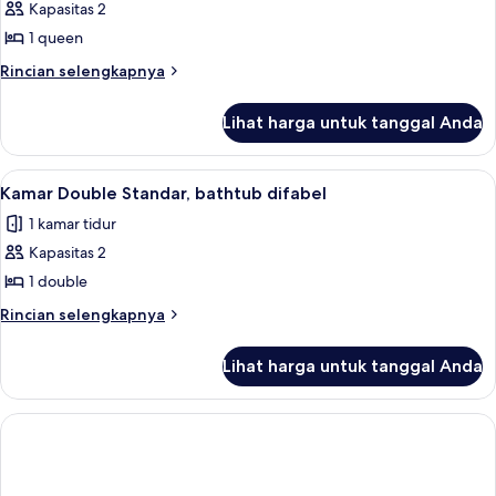
Kapasitas 2
untuk
Kamar
1 queen
Double
Rincian
Rincian selengkapnya
Eksekutif,
lebih
lanjut
1
Lihat harga untuk tanggal Anda
untuk
Tempat
Kamar
Tidur
Double
Lihat
Kamar Double Standar, bathtub difabel 
3
Queen
Eksekutif,
Kamar Double Standar, bathtub difabel
semua
1
1 kamar tidur
Tempat
foto
Tidur
Kapasitas 2
untuk
Queen
Kamar
1 double
Double
Rincian
Rincian selengkapnya
Standar,
lebih
lanjut
bathtub
Lihat harga untuk tanggal Anda
untuk
difabel
Kamar
Double
Standar,
bathtub
difabel