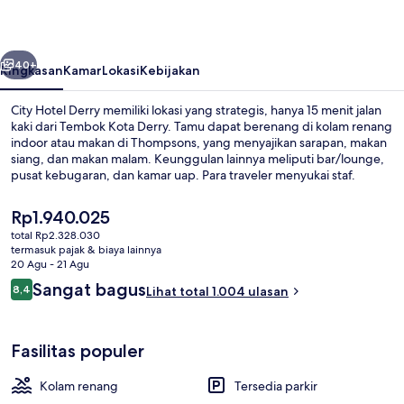
belumnya
Berikutnya
40+
Ringkasan
Kamar
Lokasi
Kebijakan
City Hotel Derry memiliki lokasi yang strategis, hanya 15 menit jalan
kaki dari Tembok Kota Derry. Tamu dapat berenang di kolam renang
indoor atau makan di Thompsons, yang menyajikan sarapan, makan
siang, dan makan malam. Keunggulan lainnya meliputi bar/lounge,
pusat kebugaran, dan kamar uap. Para traveler menyukai staf.
Harga
Rp1.940.025
saat
total Rp2.328.030
ini
termasuk pajak & biaya lainnya
Bagian depan properti
Rp1.940.025
20 Agu - 21 Agu
Ulasan
Sangat bagus
8,4
Lihat total 1.004 ulasan
8,4 dari 10
Fasilitas populer
Kolam renang
Tersedia parkir