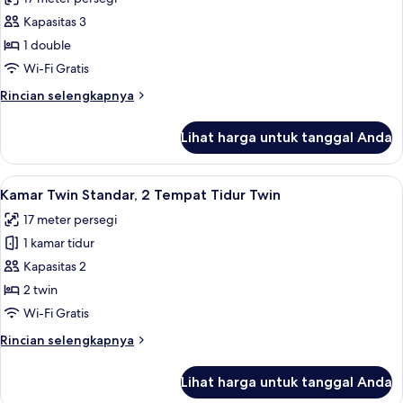
foto
Kapasitas 3
untuk
Kamar
1 double
Double
Wi-Fi Gratis
Standar
Rincian
Rincian selengkapnya
lebih
lanjut
Lihat harga untuk tanggal Anda
untuk
Kamar
Double
Lihat
Kamar Twin Standar, 2 Tempat Tidur Twi
5
Standar
Kamar Twin Standar, 2 Tempat Tidur Twin
semua
17 meter persegi
foto
1 kamar tidur
untuk
Kamar
Kapasitas 2
Twin
2 twin
Standar,
Wi-Fi Gratis
2
Rincian
Rincian selengkapnya
Tempat
lebih
Tidur
lanjut
Lihat harga untuk tanggal Anda
untuk
Twin