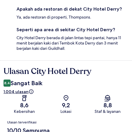
Apakah ada restoran di dekat City Hotel Derry?
Ya, ada restoran di properti, Thompsons.
Seperti apa area di sekitar City Hotel Derry?
City Hotel Derry berada di jalan lintas tepi pantai, hanya 11
menit berjalan kaki dari Tembok Kota Derry dan 3 menit
berjalan kaki dari Guildhall.
Ulasan City Hotel Derry
Ulasan
Sangat Baik
8,4
1.004 ulasan
8,6
9,2
8,8
Kebersihan
Lokasi
Staf & layanan
Ulasan
Ulasan terverifikasi
10/10 Sempurna