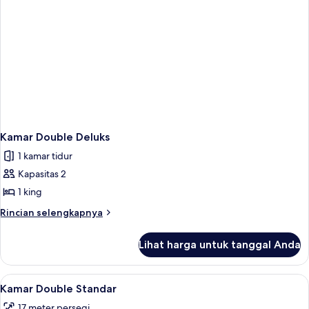
Kamar Double Deluks
1 kamar tidur
Kapasitas 2
1 king
Rincian
Rincian selengkapnya
lebih
lanjut
Lihat harga untuk tanggal Anda
untuk
Kamar
Double
Lihat
Seprai antialergi, tirai kedap cahaya, d
5
Deluks
Kamar Double Standar
semua
17 meter persegi