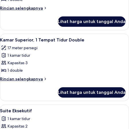
Junior
Rincian
Rincian selengkapnya
lebih
lanjut
Lihat harga untuk tanggal Anda
untuk
Suite
Junior
Lihat
Kamar Superior, 1 Tempat Tidur Double |
7
Kamar Superior, 1 Tempat Tidur Double
semua
17 meter persegi
foto
1 kamar tidur
untuk
Kamar
Kapasitas 3
Superior,
1 double
1
Rincian
Rincian selengkapnya
Tempat
lebih
Tidur
lanjut
Lihat harga untuk tanggal Anda
untuk
Double
Kamar
Superior,
Lihat
Suite Eksekutif | Seprai antialergi, tir
4
1
Suite Eksekutif
semua
Tempat
1 kamar tidur
Tidur
foto
Double
Kapasitas 2
untuk