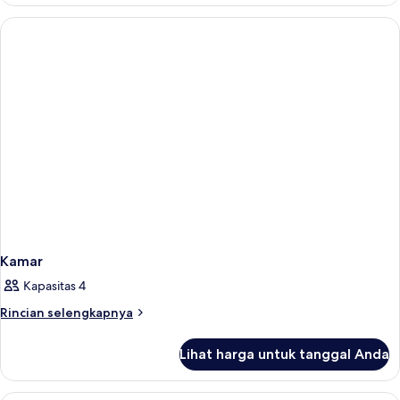
Kamar
Twin
Standar,
2
Tempat
Tidur
Twin
Kamar
Kapasitas 4
Rincian
Rincian selengkapnya
lebih
lanjut
Lihat harga untuk tanggal Anda
untuk
Kamar