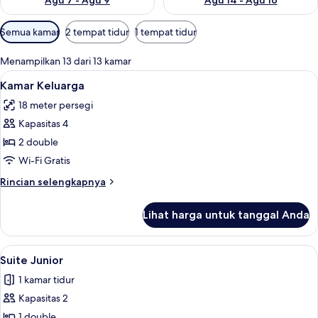
Agu 7 - Agu 9
Agu 14 - Agu 16
Filter
Semua kamar
2 tempat tidur
1 tempat tidur
tersedia
untuk
Menampilkan 13 dari 13 kamar
kamar
Lihat
Seprai antialergi, tirai kedap cahaya, d
7
Kamar Keluarga
semua
18 meter persegi
foto
Kapasitas 4
untuk
Kamar
2 double
Keluarga
Wi-Fi Gratis
Rincian
Rincian selengkapnya
lebih
lanjut
Lihat harga untuk tanggal Anda
untuk
Kamar
Keluarga
Lihat
Suite Junior | Seprai antialergi, tirai 
5
Suite Junior
semua
1 kamar tidur
foto
Kapasitas 2
untuk
Suite
1 double