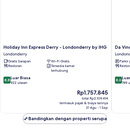
Holiday
Da
Holiday Inn Express Derry - Londonderry by IHG
Da Vinc
Inn
Vinci's
Londonderry
Londond
Express
Hotel
Gratis Sarapan
Wi-Fi Gratis
Parkir 
Derry
Derry
Restoran
Tersedia kamar
Restor
-
Londond
terhubung
Londonderry
8.8
8.6
by
Luar Biasa
Luar
8,8
8,6
dari
dari
IHG
922 ulasan
749 u
10,
10,
Londonderry
Harga
Rp1.757.845
Luar
Luar
sekarang
Biasa,
Biasa,
total Rp2.109.414
Rp1.757.845
termasuk pajak & biaya lainnya
922
749
31 Agu - 1 Sep
ulasan
ulasan
Bandingkan dengan properti serupa