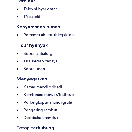
Terhibur
Televisi layar datar
TV satelit
Kenyamanan rumah
Pemanas air untuk kopi/teh
Tidur nyenyak
Seprai antialergi
Tirai kedap cahaya
Seprai linen
Menyegarkan
Kamar mandi pribadi
Kombinasi shower/bathtub
Perlengkapan mandi gratis
Pengering rambut
Disediakan handuk
Tetap terhubung