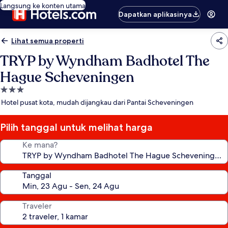
Langsung ke konten utama
Dapatkan aplikasinya
Lihat semua properti
TRYP by Wyndham Badhotel The
Hague Scheveningen
Properti
bintang
Hotel pusat kota, mudah dijangkau dari Pantai Scheveningen
3.0
Pilih tanggal untuk melihat harga
Ke mana?
Tanggal
Traveler