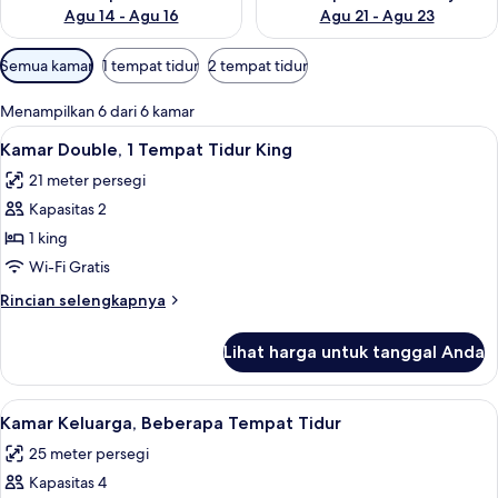
Agu 14 - Agu 16
Agu 21 - Agu 23
Filter
Semua kamar
1 tempat tidur
2 tempat tidur
tersedia
untuk
Menampilkan 6 dari 6 kamar
kamar
Lihat
Kamar Double, 1 Tempat Tidur King | Br
8
Kamar Double, 1 Tempat Tidur King
semua
21 meter persegi
foto
Kapasitas 2
untuk
Kamar
1 king
Double,
Wi-Fi Gratis
1
Rincian
Rincian selengkapnya
Tempat
lebih
Tidur
lanjut
Lihat harga untuk tanggal Anda
untuk
King
Kamar
Double,
Lihat
Kamar Keluarga, Beberapa Tempat Tidur
8
1
Kamar Keluarga, Beberapa Tempat Tidur
semua
Tempat
25 meter persegi
Tidur
foto
King
Kapasitas 4
untuk