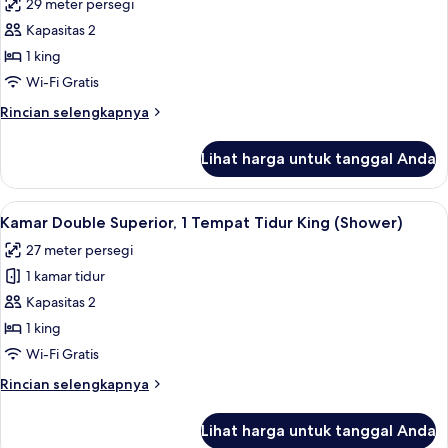
29 meter persegi
Tidur
foto
Queen
Kapasitas 2
untuk
(Smart)
Kamar
1 king
Double
Wi-Fi Gratis
Superior,
Rincian
Rincian selengkapnya
1
lebih
Tempat
lanjut
Lihat harga untuk tanggal Anda
untuk
Tidur
Kamar
King,
Double
Lihat
Brankas, meja kerja, ruang kerja ramah
bathtub
7
Superior,
Kamar Double Superior, 1 Tempat Tidur King (Shower)
semua
1
27 meter persegi
Tempat
foto
Tidur
1 kamar tidur
untuk
King,
Kamar
Kapasitas 2
bathtub
Double
1 king
Superior,
Wi-Fi Gratis
1
Rincian
Rincian selengkapnya
Tempat
lebih
Tidur
lanjut
Lihat harga untuk tanggal Anda
untuk
King