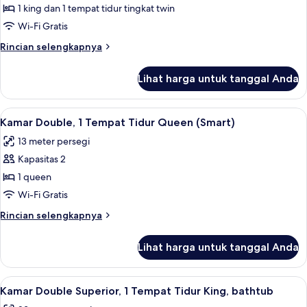
Kamar
1 king dan 1 tempat tidur tingkat twin
Keluarga,
Wi-Fi Gratis
Beberapa
Rincian
Rincian selengkapnya
Tempat
lebih
Tidur
lanjut
Lihat harga untuk tanggal Anda
untuk
Kamar
Keluarga,
Lihat
Kamar Double, 1 Tempat Tidur Queen (S
8
Beberapa
Kamar Double, 1 Tempat Tidur Queen (Smart)
semua
Tempat
13 meter persegi
Tidur
foto
Kapasitas 2
untuk
Kamar
1 queen
Double,
Wi-Fi Gratis
1
Rincian
Rincian selengkapnya
Tempat
lebih
Tidur
lanjut
Lihat harga untuk tanggal Anda
untuk
Queen
Kamar
(Smart)
Double,
Lihat
Brankas, meja kerja, ruang kerja ramah
9
1
Kamar Double Superior, 1 Tempat Tidur King, bathtub
semua
Tempat