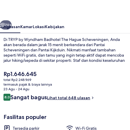
Wyndham
Badhotel
The
belumnya
Berikutnya
Hague
70+
Ringkasan
Kamar
Lokasi
Kebijakan
Scheveningen
Di TRYP by Wyndham Badhotel The Hague Scheveningen, Anda
akan berada dalam jarak 15 menit berkendara dari Pantai
Scheveningen dan Pantai Kijkduin. Nikmati manfaat tambahan
seperti WiFi gratis, dan tamu yang ingin tetap aktif dapat mencoba
jalur hiking/sepeda di sekitar properti. Staf dan kondisi keseluruhan
mendapatkan nilai yang baik dari para traveler.
Harga
Rp1.646.645
saat
total Rp2.248.969
ini
termasuk pajak & biaya lainnya
Sarapan prasmanan setiap hari deng
Rp1.646.645
23 Agu - 24 Agu
Ulasan
Sangat bagus
8,0
Lihat total 648 ulasan
8,0 dari 10
Fasilitas populer
Tersedia parkir
Wi-Fi Gratis