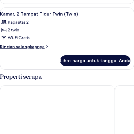
Kamar
(Shower)
Double
Lihat
Kamar, 2 Tempat Tidur Twin (Twin) | Br
6
Superior,
Kamar, 2 Tempat Tidur Twin (Twin)
semua
1
Kapasitas 2
Tempat
foto
Tidur
2 twin
untuk
King
Kamar,
Wi-Fi Gratis
(Shower)
2
Rincian
Rincian selengkapnya
Tempat
lebih
lanjut
Tidur
Lihat harga untuk tanggal Anda
untuk
Twin
Kamar,
(Twin)
2
Properti serupa
Tempat
Tidur
Andante Hotel
Bilderbe
Twin
(Twin)