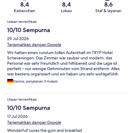
8,4
8,4
8,6
Kebersihan
Lokasi
Staf & layanan
Ulasan
Ulasan terverifikasi
10/10 Sempurna
29 Jul 2026
Terjemahkan dengan Google
Wir hatten einen rundum tollen Aufenthalt im TRYP Hotel
Scheveningen. Das Zimmer war sauber und modern, das
Personal war sehr freundlich und hilfsbereit und die Lage ist
perfekt – nur wenige Gehminuten vom Strand entfernt. Alles
war bestens organisiert und wir haben uns sehr wohlgefühlt.
Wir würden jederzeit wiederkommen und können das Hotel
Dennis, perjalanan 3 malam
uneingeschränkt weiterempfehlen!
Ulasan terverifikasi
10/10 Sempurna
17 Jul 2026
Terjemahkan dengan Google
Wonderful! Loves the gym and breakfast