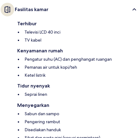
Fasilitas kamar
Terhibur
Televisi LCD 40 inci
TV kabel
Kenyamanan rumah
Pengatur suhu (AC) dan penghangat ruangan
Pemanas air untuk kopi/teh
Ketel listrik
Tidur nyenyak
Seprai linen
Menyegarkan
Sabun dan sampo
Pengering rambut
Disediakan handuk
Sikat dan pasta gigi (sesuai permintaan)