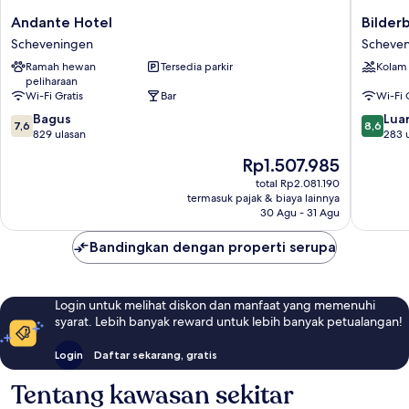
Andante
Bilderb
Andante Hotel
Bilder
Hotel
Europa
Scheveningen
Scheve
Scheveningen
Hotel
Ramah hewan
Tersedia parkir
Kolam
Scheven
peliharaan
Wi-Fi Gratis
Bar
Wi-Fi 
7.6
8.6
Bagus
Luar
7,6
8,6
dari
dari
829 ulasan
283 
10,
10,
Harga
Rp1.507.985
Bagus,
Luar
sekarang
829
Biasa,
total Rp2.081.190
Rp1.507.985
termasuk pajak & biaya lainnya
ulasan
283
30 Agu - 31 Agu
ulasan
Bandingkan dengan properti serupa
Login untuk melihat diskon dan manfaat yang memenuhi
syarat. Lebih banyak reward untuk lebih banyak petualangan!
Login
Daftar sekarang, gratis
Tentang kawasan sekitar