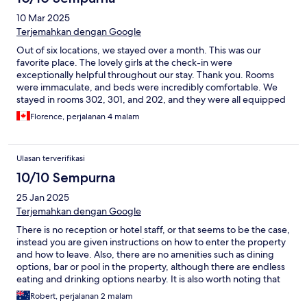
10 Mar 2025
Terjemahkan dengan Google
Out of six locations, we stayed over a month. This was our
favorite place. The lovely girls at the check-in were
exceptionally helpful throughout our stay. Thank you. Rooms
were immaculate, and beds were incredibly comfortable. We
stayed in rooms 302, 301, and 202, and they were all equipped
with beautiful decorations along with a very large balcony which
Florence, perjalanan 4 malam
is great for relaxing in the evenings. We stayed for six nights in
three rooms and wish we had stayed for a month 😊 The
manager and owner contacted us to ensure everything was
Ulasan terverifikasi
comfortable for us. Overall, it was the best stay we had in
Phuket.
10/10 Sempurna
25 Jan 2025
Terjemahkan dengan Google
There is no reception or hotel staff, or that seems to be the case,
instead you are given instructions on how to enter the property
and how to leave. Also, there are no amenities such as dining
options, bar or pool in the property, although there are endless
eating and drinking options nearby. It is also worth noting that
the rooms are accessed via stairs. If you are okay with those
Robert, perjalanan 2 malam
aspects, the quality of the property, it's character, comfort and