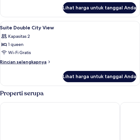
lanjut
Lihat harga untuk tanggal Anda
untuk
Superior
Double
Lihat
Brankas, setrika/meja setrika, Wi-Fi g
4
Room
Suite Double City View
semua
Kapasitas 2
foto
1 queen
untuk
Suite
Wi-Fi Gratis
Double
Rincian
Rincian selengkapnya
City
lebih
lanjut
View
Lihat harga untuk tanggal Anda
untuk
Suite
Double
Properti serupa
City
View
The Memory at On On Hotel
Hotel M