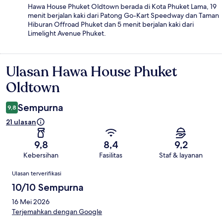
Hawa House Phuket Oldtown berada di Kota Phuket Lama, 19
menit berjalan kaki dari Patong Go-Kart Speedway dan Taman
Hiburan Offroad Phuket dan 5 menit berjalan kaki dari
Limelight Avenue Phuket.
Ulasan Hawa House Phuket
Ulasan
Oldtown
Sempurna
9,8
21 ulasan
9,8
8,4
9,2
Kebersihan
Fasilitas
Staf & layanan
Ulasan
Ulasan terverifikasi
10/10 Sempurna
16 Mei 2026
Terjemahkan dengan Google