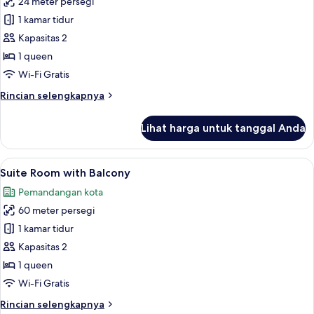
24 meter persegi
untuk
Standard
1 kamar tidur
Double
Kapasitas 2
Room
1 queen
Wi-Fi Gratis
Rincian
Rincian selengkapnya
lebih
lanjut
Lihat harga untuk tanggal Anda
untuk
Standard
Double
Lihat
Suite Room with Balcony | Brankas, set
11
Room
Suite Room with Balcony
semua
Pemandangan kota
foto
60 meter persegi
untuk
Suite
1 kamar tidur
Room
Kapasitas 2
with
1 queen
Balcony
Wi-Fi Gratis
Rincian
Rincian selengkapnya