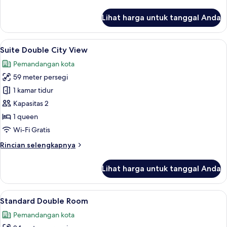
lebih
lanjut
Lihat harga untuk tanggal Anda
untuk
Deluxe
Double
Lihat
Suite Double City View | Brankas, setr
11
Room
Suite Double City View
semua
Pemandangan kota
foto
59 meter persegi
untuk
Suite
1 kamar tidur
Double
Kapasitas 2
City
1 queen
View
Wi-Fi Gratis
Rincian
Rincian selengkapnya
lebih
lanjut
Lihat harga untuk tanggal Anda
untuk
Suite
Double
Lihat
Standard Double Room | Brankas, setri
5
City
Standard Double Room
semua
View
Pemandangan kota
foto