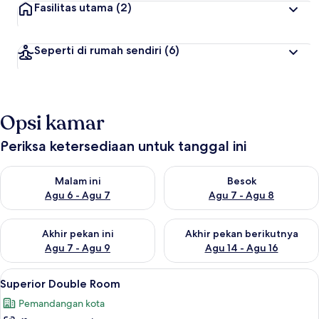
Fasilitas utama
(2)
Seperti di rumah sendiri
(6)
Opsi kamar
Periksa ketersediaan untuk tanggal ini
Periksa ketersediaan untuk malam ini Agu 6 - Agu 7
Periksa ketersediaan untuk be
Malam ini
Besok
Agu 6 - Agu 7
Agu 7 - Agu 8
Periksa ketersediaan untuk akhir pekan ini Agu 7 - Agu 9
Periksa ketersediaan untuk ak
Akhir pekan ini
Akhir pekan berikutnya
Agu 7 - Agu 9
Agu 14 - Agu 16
Lihat
Superior Double Room | Brankas, setri
9
Superior Double Room
semua
Pemandangan kota
foto