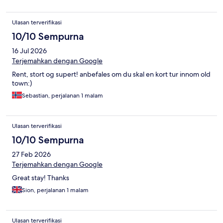
location make it an absolute top pick. If I come back to Phuket
I'd stay here again for sure.
Ulasan terverifikasi
10/10 Sempurna
16 Jul 2026
Terjemahkan dengan Google
Rent, stort og supert! anbefales om du skal en kort tur innom old
town:)
Sebastian, perjalanan 1 malam
Ulasan terverifikasi
10/10 Sempurna
27 Feb 2026
Terjemahkan dengan Google
Great stay! Thanks
Sion, perjalanan 1 malam
Ulasan terverifikasi