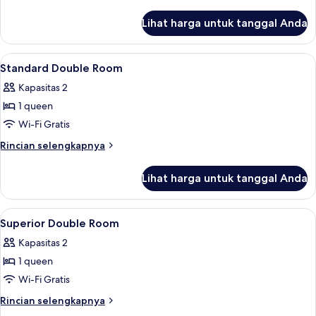
lebih
lanjut
Lihat harga untuk tanggal Anda
untuk
Suite
Room
Lihat
Brankas, setrika/meja setrika, Wi-Fi g
5
with
Standard Double Room
semua
Balcony
Kapasitas 2
foto
1 queen
untuk
Standard
Wi-Fi Gratis
Double
Rincian
Rincian selengkapnya
Room
lebih
lanjut
Lihat harga untuk tanggal Anda
untuk
Standard
Double
Lihat
Brankas, setrika/meja setrika, Wi-Fi g
3
Room
Superior Double Room
semua
Kapasitas 2
foto
1 queen
untuk
Superior
Wi-Fi Gratis
Double
Rincian
Rincian selengkapnya
Room
lebih