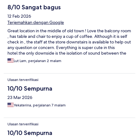
8/10 Sangat bagus
12 Feb 2026
Terjemahkan dengan Google
Great location in the middle of old town ! Love the balcony room
, has table and chair to enjoy a cup of coffee. Although it is self
check in , the staff at the store downstairs is available to help out
any question or concern. Everything is super cute in this
hotel.the only downside is the isolation of sound between the
room and hallway. You can hear people chatting at night.
Lut Lam, perjalanan 2 malam
Ulasan terverifikasi
10/10 Sempurna
23 Mar 2026
Yekaterina, perjalanan 7 malam
Ulasan terverifikasi
10/10 Sempurna