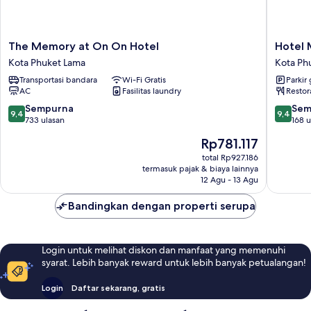
The
Hotel
The Memory at On On Hotel
Hotel 
Memory
Midtow
Kota Phuket Lama
Kota Ph
at
Ratsada
Transportasi bandara
Wi-Fi Gratis
Parkir 
On
Kota
AC
Fasilitas laundry
Restor
On
Phuket
Hotel
Lama
9.4
9.4
Sempurna
Sem
9,4
9,4
Kota
dari
dari
733 ulasan
168 u
Phuket
10,
10,
Harga
Rp781.117
Lama
Sempurna,
Sempur
sekarang
733
168
total Rp927.186
Rp781.117
termasuk pajak & biaya lainnya
ulasan
ulasan
12 Agu - 13 Agu
Bandingkan dengan properti serupa
Login untuk melihat diskon dan manfaat yang memenuhi
syarat. Lebih banyak reward untuk lebih banyak petualangan!
Login
Daftar sekarang, gratis