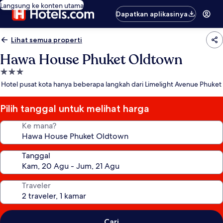
Langsung ke konten utama
Dapatkan aplikasinya
Lihat semua properti
Hawa House Phuket Oldtown
Properti
bintang
Hotel pusat kota hanya beberapa langkah dari Limelight Avenue Phuket
3.0
Pilih tanggal untuk melihat harga
Ke mana?
Tanggal
Traveler
Cari