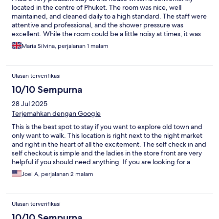
located in the centre of Phuket. The room was nice, well
maintained, and cleaned daily to a high standard. The staff were
attentive and professional, and the shower pressure was
excellent. While the room could be a little noisy at times, it was
manageable and did not detract from the overall comfort and
Maria Silvina, perjalanan 1 malam
quality of the stay.
Ulasan terverifikasi
10/10 Sempurna
28 Jul 2025
Terjemahkan dengan Google
This is the best spot to stay if you want to explore old town and
only want to walk. This location is right next to the night market
and right in the heart of all the excitement. The self check in and
self checkout is simple and the ladies in the store front are very
helpful if you should need anything. If you are looking for a
beautiful place in a prime location I would highly recommend
Joel A, perjalanan 2 malam
this place especially for the price point.
Ulasan terverifikasi
10/10 Sempurna