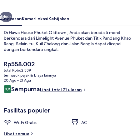
Oldtown
belumnya
Berikutnya
50+
Ringkasan
Kamar
Lokasi
Kebijakan
Di Hawa House Phuket Oldtown , Anda akan berada 5 menit
berkendara dari Limelight Avenue Phuket dan Titik Pandang Khao
Rang. Selain itu, Kuil Chalong dan Jalan Bangla dapat dicapai
dengan berkendara singkat.
Harga
Rp558.002
saat
total Rp662.339
ini
termasuk pajak & biaya lainnya
Rp558.002
20 Agu - 21 Agu
Suite Double City View | Balkon
Ulasan
Sempurna
9,8
Lihat total 21 ulasan
9,8 dari 10
Fasilitas populer
Wi-Fi Gratis
AC
Lihat semua