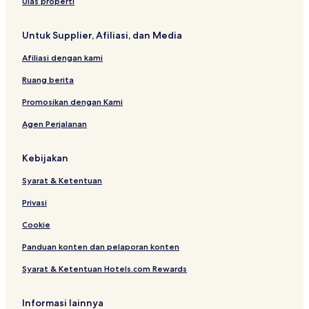
e
l
a
T
k
t
Ulas properti
a
V
t
o
e
e
c
1
a
w
t
l
Untuk Supplier, Afiliasi, dan Media
h
3
B
n
3
e
Afiliasi dengan kami
a
c
Ruang berita
h
Promosikan dengan Kami
Agen Perjalanan
Kebijakan
Syarat & Ketentuan
Privasi
Cookie
Panduan konten dan pelaporan konten
Syarat & Ketentuan Hotels.com Rewards
Informasi lainnya